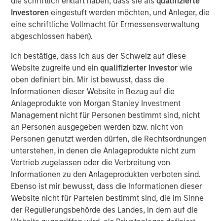
die schriftlich erklärt haben, dass sie als
qualifizierte
Investoren
eingestuft werden möchten, und Anleger, die
eine schriftliche Vollmacht für Ermessensverwaltung
Macro & Policy Backdrop: Opportunity Amid Divergence
abgeschlossen haben).
The global macro environment entering 2026 reflects a
Ich bestätige, dass ich aus der Schweiz auf diese
world adjusting to structurally higher real yields, reduced
Website zugreife und ein
qualifizierter Investor
wie
fiscal flexibility, and diverging monetary-policy paths—the
oben definiert bin. Mir ist bewusst, dass die
U.S. and the U.K. easing, Japan, Australia and New
Informationen dieser Website in Bezug auf die
Zealand tightening, and others likely on hold. Real rates
Anlageprodukte von Morgan Stanley Investment
globally have reset after nearly 15 years of post-Global
Management nicht für Personen bestimmt sind, nicht
Financial Crisis monetary repression and now reflect the
an Personen ausgegeben werden bzw. nicht von
impact of persistent fiscal expansion funded less by
Personen genutzt werden dürfen, die Rechtsordnungen
central banks and more by private-sector investors.
unterstehen, in denen die Anlageprodukte nicht zum
Vertrieb zugelassen oder die Verbreitung von
Geopolitical risk and trade policy pressures could
Informationen zu den Anlageprodukten verboten sind.
influence macro-outcomes more directly than in past
Ebenso ist mir bewusst, dass die Informationen dieser
cycles. China continues to expand its manufacturing and
Website nicht für Parteien bestimmt sind, die im Sinne
export footprint, even as domestic demand remains
der Regulierungsbehörde des Landes, in dem auf die
weak, policymakers avoid aggressive easing, and U.S.