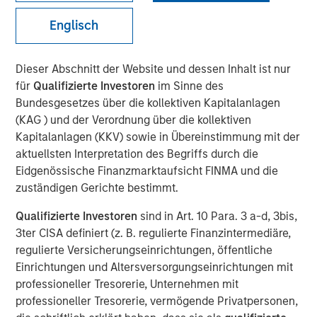
Playbook
Englisch
14 JANUAR 2026
Dieser Abschnitt der Website und dessen Inhalt ist nur
für
Qualifizierte Investoren
im Sinne des
Bundesgesetzes über die kollektiven Kapitalanlagen
(KAG ) und der Verordnung über die kollektiven
The Authors
Kapitalanlagen (KKV) sowie in Übereinstimmung mit der
aktuellsten Interpretation des Begriffs durch die
Vishal Khanduja, CFA
Eidgenössische Finanzmarktaufsicht FINMA und die
Head of Broad Markets
zuständigen Gerichte bestimmt.
Utkarsh Sharma
Qualifizierte Investoren
sind in Art. 10 Para. 3 a-d, 3bis,
3ter CISA definiert (z. B. regulierte Finanzintermediäre,
Head of Global Aggregate
regulierte Versicherungseinrichtungen, öffentliche
Einrichtungen und Altersversorgungseinrichtungen mit
Leon Grenyer
professioneller Tresorerie, Unternehmen mit
Head of European Aggregate
professioneller Tresorerie, vermögende Privatpersonen,