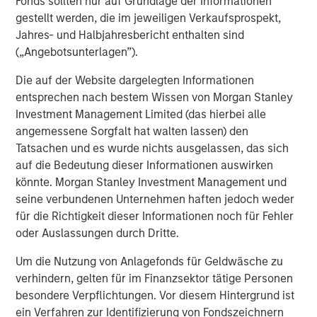
Fonds sollten nur auf Grundlage der Informationen
2020 (and second-best since 2008)—marking a sharp
gestellt werden, die im jeweiligen Verkaufsprospekt,
rebound from the losses during the Fed’s rate-hiking
Jahres- und Halbjahresbericht enthalten sind
cycle in 2022.
(„Angebotsunterlagen”).
The theme of higher starting yields and tighter index-
Die auf der Website dargelegten Informationen
level spreads remains intact, but we anticipate greater
entsprechen nach bestem Wissen von Morgan Stanley
dispersion across both macro and credit positions. While
Investment Management Limited (das hierbei alle
headlines emphasize tight corporate spreads, we believe
angemessene Sorgfalt hat walten lassen) den
structural factors will help sustain these levels—yet
Tatsachen und es wurde nichts ausgelassen, das sich
active credit selection will be the key driver of
auf die Bedeutung dieser Informationen auswirken
outperformance in the coming year. Our outlook calls for
könnte. Morgan Stanley Investment Management und
global growth to moderate yet remain positive, with the
seine verbundenen Unternehmen haften jedoch weder
potential to reaccelerate in the second half. Corporate
für die Richtigkeit dieser Informationen noch für Fehler
fundamentals appear solid, supported by rising profits,
oder Auslassungen durch Dritte.
while the promise of AI-driven productivity gains looms
large.
Um die Nutzung von Anlagefonds für Geldwäsche zu
verhindern, gelten für im Finanzsektor tätige Personen
Key themes for 2026 include:
besondere Verpflichtungen. Vor diesem Hintergrund ist
ein Verfahren zur Identifizierung von Fondszeichnern
Constructive global growth, with the U.S. and select