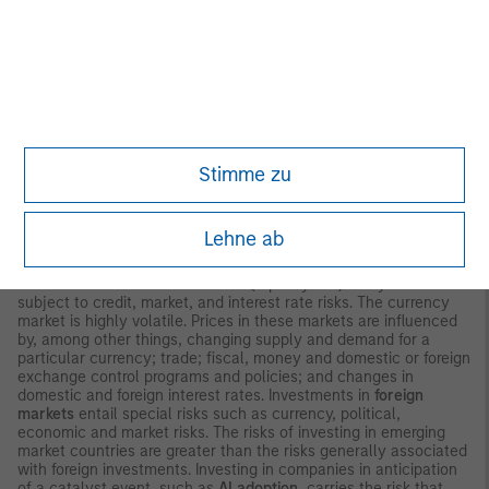
interest-rate environment, bond prices may fall and may result
in periods of volatility and increased portfolio redemptions. In a
declining interest-rate environment, the portfolio may generate
less income.
Longer-term securities
may be more sensitive to
interest rate changes. Certain
U.S. government
securities
purchased by the strategy, such as those issued by
Fannie Mae and Freddie Mac, are not backed by the full faith and
credit of the U.S. It is possible that these issuers will not have
the funds to meet their payment obligations in the future
Public
Stimme zu
bank loans
are subject to liquidity risk and the credit risks of
lower-rated securities.
High-yield securities
(junk bonds) are
lower-rated securities that may have a higher degree of credit
and liquidity risk. Sovereign debt securities are subject to default
Lehne ab
risk.
Mortgage- and asset-backed securities
are sensitive to
early prepayment risk and a higher risk of default and may be
hard to value and difficult to sell (liquidity risk). They are also
subject to credit, market, and interest rate risks. The currency
market is highly volatile. Prices in these markets are influenced
by, among other things, changing supply and demand for a
particular currency; trade; fiscal, money and domestic or foreign
exchange control programs and policies; and changes in
domestic and foreign interest rates. Investments in
foreign
markets
entail special risks such as currency, political,
economic and market risks. The risks of investing in emerging
market countries are greater than the risks generally associated
with foreign investments. Investing in companies in anticipation
of a catalyst event, such as
AI adoption
, carries the risk that