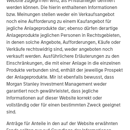
Website zugegriffen wird, als Privatanleger definiert
trade policy becomes more restrictive. Across
werden können. Die hierin enthaltenen Informationen
economies, the central question shifts from
“who cuts
bzw. Meinungen stellen weder ein Verkaufsangebot
fastest?”
to
“who can sustainably operate within the
noch eine Aufforderung zu einem Kaufangebot für
constraints of higher real rates, fiscal limits imposed by
jegliche Anlageprodukte dar; ebenso dürfen derartige
growing government indebtedness, and geopolitical
Anlageprodukte jeglichen Personen in Rechtsgebieten,
uncertainty?”
This regime likely rewards selective
in denen solche Angebote, Aufforderungen, Käufe oder
duration, real-yield exposure, inflation hedges, and
Verkäufe rechtswidrig sind, weder angeboten noch
sovereign differentiation.
verkauft werden. Ausführlichere Erläuterungen zu den
Einschränkungen, die mit einer Anlage in die einzelnen
In 2025, markets navigated a landscape shaped by
Produkte verbunden sind, enthält der jeweilige Prospekt
disruptive and often conflicting forces. Tariffs fueled
der Anlageprodukte. Mir ist ebenfalls bewusst, dass
uncertainty across supply chains, growth, and inflation
Morgan Stanley Investment Management weder
just as the Fed settled into its rate-cutting mode. Political
garantiert noch gewährleistet, dass jegliche
gridlock in the U.S. culminated in a historic 43-day
Informationen auf dieser Website korrekt oder
government shutdown—the longest on record. Yet,
vollständig oder für einen bestimmten Zweck geeignet
through these headwinds, fixed income demonstrated
sind.
remarkable resilience, even amid stubbornly tight
spreads. The Bloomberg Global Aggregate Index USD
Anträge für Anteile in den auf der Website erwähnten
returned 8.17% in 2025 —its strongest performance since