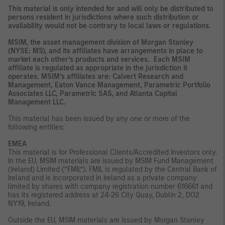
This material is only intended for and will only be distributed to
persons resident in jurisdictions where such distribution or
availability would not be contrary to local laws or regulations.
MSIM, the asset management division of Morgan Stanley
(NYSE: MS), and its affiliates have arrangements in place to
market each other’s products and services. Each MSIM
affiliate is regulated as appropriate in the jurisdiction it
operates. MSIM’s affiliates are: Calvert Research and
Management, Eaton Vance Management, Parametric Portfolio
Associates LLC, Parametric SAS, and Atlanta Capital
Management LLC.
This material has been issued by any one or more of the
following entities:
EMEA
This material is for Professional Clients/Accredited Investors only.
In the EU, MSIM materials are issued by MSIM Fund Management
(Ireland) Limited (“FMIL”). FMIL is regulated by the Central Bank of
Ireland and is incorporated in Ireland as a private company
limited by shares with company registration number 616661 and
has its registered address at 24-26 City Quay, Dublin 2, DO2
NY19, Ireland.
Outside the EU, MSIM materials are issued by Morgan Stanley