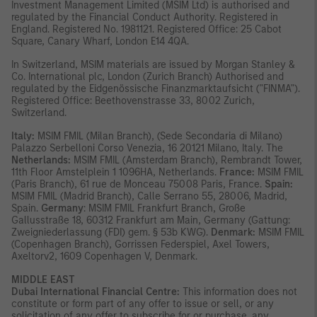
Investment Management Limited (MSIM Ltd) is authorised and
regulated by the Financial Conduct Authority. Registered in
England. Registered No. 1981121. Registered Ofﬁce: 25 Cabot
Square, Canary Wharf, London E14 4QA.
In Switzerland, MSIM materials are issued by Morgan Stanley &
Co. International plc, London (Zurich Branch) Authorised and
regulated by the Eidgenössische Finanzmarktaufsicht ("FINMA").
Registered Office: Beethovenstrasse 33, 8002 Zurich,
Switzerland.
Italy:
MSIM FMIL (Milan Branch), (Sede Secondaria di Milano)
Palazzo Serbelloni Corso Venezia, 16 20121 Milano, Italy. The
Netherlands:
MSIM FMIL (Amsterdam Branch), Rembrandt Tower,
11th Floor Amstelplein 1 1096HA, Netherlands.
France:
MSIM FMIL
(Paris Branch), 61 rue de Monceau 75008 Paris, France.
Spain:
MSIM FMIL (Madrid Branch), Calle Serrano 55, 28006, Madrid,
Spain.
Germany
: MSIM FMIL Frankfurt Branch, Große
Gallusstraße 18, 60312 Frankfurt am Main, Germany (Gattung:
Zweigniederlassung (FDI) gem. § 53b KWG).
Denmark:
MSIM FMIL
(Copenhagen Branch), Gorrissen Federspiel, Axel Towers,
Axeltorv2, 1609 Copenhagen V, Denmark.
MIDDLE EAST
Dubai International Financial Centre:
This information does not
constitute or form part of any offer to issue or sell, or any
solicitation of any offer to subscribe for or purchase, any