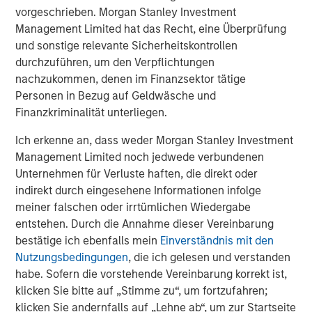
vorgeschrieben. Morgan Stanley Investment
emerging markets leading the way.
Management Limited hat das Recht, eine Überprüfung
Fiscal stimulus and an AI-driven capital expenditure
und sonstige relevante Sicherheitskontrollen
boom fueling demand.
durchzuführen, um den Verpflichtungen
nachzukommen, denen im Finanzsektor tätige
Most central banks are poised to cut or to be on
Personen in Bezug auf Geldwäsche und
hold, supporting risk assets and credit.
Finanzkriminalität unterliegen.
Sector-specific opportunities in securitized credit,
Ich erkenne an, dass weder Morgan Stanley Investment
agency MBS, and emerging markets.
Management Limited noch jedwede verbundenen
Unternehmen für Verluste haften, die direkt oder
The need for selectivity as heavy supply and
indirekt durch eingesehene Informationen infolge
shifting buyer bases test market resilience.
meiner falschen oder irrtümlichen Wiedergabe
While investment grade and high yield corporates face
entstehen. Durch die Annahme dieser Vereinbarung
record issuance and tight spreads, and sovereigns
bestätige ich ebenfalls mein
Einverständnis mit den
contend with fiscal constraints, we see the best
Nutzungsbedingungen
, die ich gelesen und verstanden
opportunities in securitized credit. In fact, our highest
habe. Sofern die vorstehende Vereinbarung korrekt ist,
conviction for 2026 is in the securitized space—agency
klicken Sie bitte auf „Stimme zu“, um fortzufahren;
and non-agency MBS, CMBS, and ABS. We believe these
klicken Sie andernfalls auf „Lehne ab“, um zur Startseite