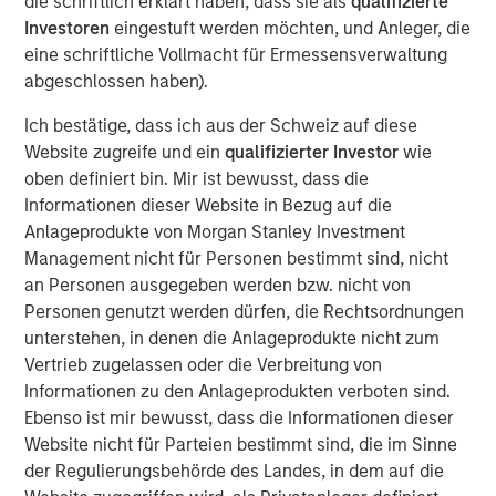
die schriftlich erklärt haben, dass sie als
qualifizierte
commitments, the rest of the world is quietly building
Investoren
eingestuft werden möchten, und Anleger, die
buffers and hedging U.S. dependency. As Jitania Kandhari
eine schriftliche Vollmacht für Ermessensverwaltung
explains, this is not the end of globalization, but the
abgeschlossen haben).
gradual de-Americanization of it.
Ich bestätige, dass ich aus der Schweiz auf diese
Website zugreife und ein
qualifizierter Investor
wie
Download “The De-Americanization of
oben definiert bin. Mir ist bewusst, dass die
Globalization”
Informationen dieser Website in Bezug auf die
Anlageprodukte von Morgan Stanley Investment
Emerging Markets Equity Team
Management nicht für Personen bestimmt sind, nicht
an Personen ausgegeben werden bzw. nicht von
The Emerging Markets Equity team combines deep
Personen genutzt werden dürfen, die Rechtsordnungen
expertise and local presence in global markets with an
unterstehen, in denen die Anlageprodukte nicht zum
integrated top-down and bottom-up investment approach
Vertrieb zugelassen oder die Verbreitung von
to invest in core and growth-oriented portfolios across
Informationen zu den Anlageprodukten verboten sind.
non-U.S. markets.
Ebenso ist mir bewusst, dass die Informationen dieser
Website nicht für Parteien bestimmt sind, die im Sinne
der Regulierungsbehörde des Landes, in dem auf die
Featured Products