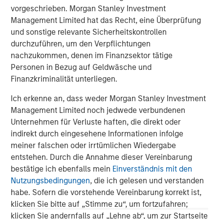
vorgeschrieben. Morgan Stanley Investment
Vorgestellte Einblicke
Management Limited hat das Recht, eine Überprüfung
und sonstige relevante Sicherheitskontrollen
durchzuführen, um den Verpflichtungen
nachzukommen, denen im Finanzsektor tätige
Personen in Bezug auf Geldwäsche und
Finanzkriminalität unterliegen.
Ich erkenne an, dass weder Morgan Stanley Investment
Management Limited noch jedwede verbundenen
Unternehmen für Verluste haften, die direkt oder
indirekt durch eingesehene Informationen infolge
meiner falschen oder irrtümlichen Wiedergabe
ARTIKEL
A
entstehen. Durch die Annahme dieser Vereinbarung
bestätige ich ebenfalls mein
Einverständnis mit den
Real Estate Midyear Outlook:
T
Nutzungsbedingungen
, die ich gelesen und verstanden
Constructive Amid Fluid Backdrop
St
habe. Sofern die vorstehende Vereinbarung korrekt ist,
A
The current macroenvironment remains resilient
A
klicken Sie bitte auf „Stimme zu“, um fortzufahren;
despite elevated volatility and divergence across
Q
klicken Sie andernfalls auf „Lehne ab“, um zur Startseite