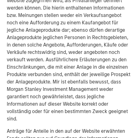
Website zugegriffen wird, als Privatanleger definiert
werden können. Die hierin enthaltenen Informationen
NextGen Emerging Markets Fund
bzw. Meinungen stellen weder ein Verkaufsangebot
noch eine Aufforderung zu einem Kaufangebot für
jegliche Anlageprodukte dar; ebenso dürfen derartige
Ähnliche Einblicke
Anlageprodukte jeglichen Personen in Rechtsgebieten,
in denen solche Angebote, Aufforderungen, Käufe oder
BIG PICTURE
Verkäufe rechtswidrig sind, weder angeboten noch
Video: Ten Investment Truths About Artificial
verkauft werden. Ausführlichere Erläuterungen zu den
Intelligence
Einschränkungen, die mit einer Anlage in die einzelnen
Produkte verbunden sind, enthält der jeweilige Prospekt
der Anlageprodukte. Mir ist ebenfalls bewusst, dass
BIG PICTURE
Morgan Stanley Investment Management weder
garantiert noch gewährleistet, dass jegliche
Big Picture - Artificial Intelligence: Ten
Informationen auf dieser Website korrekt oder
Investment Truths
vollständig oder für einen bestimmten Zweck geeignet
sind.
TALES FROM THE EMERGING WORLD
Anträge für Anteile in den auf der Website erwähnten
Video: Mexico's Domestic Opportunity