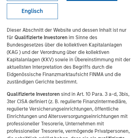
Saumya Jain
Vice President
Englisch
Dieser Abschnitt der Website und dessen Inhalt ist nur
für
Qualifizierte Investoren
im Sinne des
Bundesgesetzes über die kollektiven Kapitalanlagen
(KAG ) und der Verordnung über die kollektiven
Kapitalanlagen (KKV) sowie in Übereinstimmung mit der
Play
aktuellsten Interpretation des Begriffs durch die
Eidgenössische Finanzmarktaufsicht FINMA und die
zuständigen Gerichte bestimmt.
Qualifizierte Investoren
sind in Art. 10 Para. 3 a-d, 3bis,
Video
3ter CISA definiert (z. B. regulierte Finanzintermediäre,
regulierte Versicherungseinrichtungen, öffentliche
For decades the U.S. was the architect and anchor of a
Einrichtungen und Altersversorgungseinrichtungen mit
rules-based global system. But as Washington’s
professioneller Tresorerie, Unternehmen mit
economic engagement with the world becomes driven
professioneller Tresorerie, vermögende Privatpersonen,
more by national priorities rather than institutional