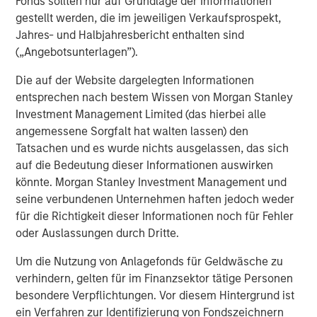
Fonds sollten nur auf Grundlage der Informationen
gestellt werden, die im jeweiligen Verkaufsprospekt,
Jahres- und Halbjahresbericht enthalten sind
(„Angebotsunterlagen”).
The Authors
Die auf der Website dargelegten Informationen
entsprechen nach bestem Wissen von Morgan Stanley
Investment Management Limited (das hierbei alle
angemessene Sorgfalt hat walten lassen) den
Tatsachen und es wurde nichts ausgelassen, das sich
Jitania Kandhari
auf die Bedeutung dieser Informationen auswirken
Managing Director
könnte. Morgan Stanley Investment Management und
seine verbundenen Unternehmen haften jedoch weder
für die Richtigkeit dieser Informationen noch für Fehler
Saumya Jain
oder Auslassungen durch Dritte.
Vice President
Um die Nutzung von Anlagefonds für Geldwäsche zu
verhindern, gelten für im Finanzsektor tätige Personen
besondere Verpflichtungen. Vor diesem Hintergrund ist
ein Verfahren zur Identifizierung von Fondszeichnern