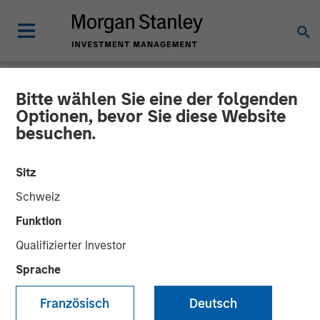
Bitte wählen Sie eine der folgenden
TALES FROM THE EMERGING WORLD
INSIGHTS
Optionen, bevor Sie diese Website
besuchen.
Video: The De-
Americanization of
Sitz
Globalization
Schweiz
Funktion
22 APRIL 2026
Qualifizierter Investor
Sprache
Jitania Kandhari
Managing Director
Französisch
Deutsch