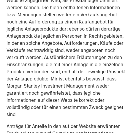
Website zugegriffen wird, als Privatanleger definiert
Zwischenwahlen 2026 sein wird.
werden können. Die hierin enthaltenen Informationen
bzw. Meinungen stellen weder ein Verkaufsangebot
Aber wie erreicht man günstigere Wohnungen? Zwei
noch eine Aufforderung zu einem Kaufangebot für
Hauptfaktoren tragen zur Erschwinglichkeit von
jegliche Anlageprodukte dar; ebenso dürfen derartige
Wohnimmobilien bei: Finanzierungskosten (oder
Anlageprodukte jeglichen Personen in Rechtsgebieten,
Hypothekenzins) und die Kosten des Hauses selbst. Es ist
in denen solche Angebote, Aufforderungen, Käufe oder
unwahrscheinlich, dass die Trump-Administration die
Verkäufe rechtswidrig sind, weder angeboten noch
bestehenden Wohnungspreise in die Höhe treiben will, da
verkauft werden. Ausführlichere Erläuterungen zu den
sich dies auf die aktuellen Hauseigentümer auswirken
Einschränkungen, die mit einer Anlage in die einzelnen
könnte. Somit liegt der Fokus auf der Finanzierung.
Produkte verbunden sind, enthält der jeweilige Prospekt
Geringere Finanzierungskosten entstehen durch engere
der Anlageprodukte. Mir ist ebenfalls bewusst, dass
Spreads von hypothekenbesicherten Wertpapiere
Morgan Stanley Investment Management weder
(Agency-MBS) und wenn ein Großteil der neu
garantiert noch gewährleistet, dass jegliche
geschaffenen Hypotheken durch Fannie Mae und Freddie
Informationen auf dieser Website korrekt oder
Mac abgewickelt wird. Auch niedrigere Treasury-Renditen
vollständig oder für einen bestimmten Zweck geeignet
sind hilfreich, da die meisten Agency-Hypotheken
sind.
festverzinslich sind und in Abhängigkeit von der Treasury-
Kurve bepreist werden. Dieser Markt ist jedoch
Anträge für Anteile in den auf der Website erwähnten
wesentlich größer und schwieriger zu manipulieren. Aber