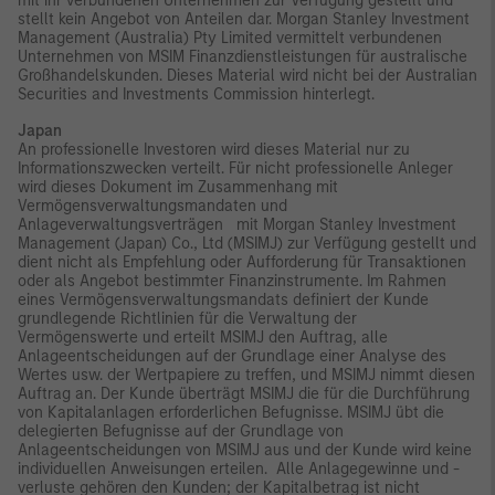
mit ihr verbundenen Unternehmen zur Verfügung gestellt und
stellt kein Angebot von Anteilen dar. Morgan Stanley Investment
Management (Australia) Pty Limited vermittelt verbundenen
Unternehmen von MSIM Finanzdienstleistungen für australische
Großhandelskunden. Dieses Material wird nicht bei der Australian
Securities and Investments Commission hinterlegt.
Japan
An professionelle Investoren wird dieses Material nur zu
Informationszwecken verteilt. Für nicht professionelle Anleger
wird dieses Dokument im Zusammenhang mit
Vermögensverwaltungsmandaten und
Anlageverwaltungsverträgen mit Morgan Stanley Investment
Management (Japan) Co., Ltd (MSIMJ) zur Verfügung gestellt und
dient nicht als Empfehlung oder Aufforderung für Transaktionen
oder als Angebot bestimmter Finanzinstrumente. Im Rahmen
eines Vermögensverwaltungsmandats definiert der Kunde
grundlegende Richtlinien für die Verwaltung der
Vermögenswerte und erteilt MSIMJ den Auftrag, alle
Anlageentscheidungen auf der Grundlage einer Analyse des
Wertes usw. der Wertpapiere zu treffen, und MSIMJ nimmt diesen
Auftrag an. Der Kunde überträgt MSIMJ die für die Durchführung
von Kapitalanlagen erforderlichen Befugnisse. MSIMJ übt die
delegierten Befugnisse auf der Grundlage von
Anlageentscheidungen von MSIMJ aus und der Kunde wird keine
individuellen Anweisungen erteilen. Alle Anlagegewinne und -
verluste gehören den Kunden; der Kapitalbetrag ist nicht