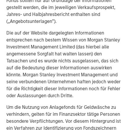
Fonds sollten nur auf Grundlage der Informationen
was kann die Trump-Regierung tun, um niedrigere
gestellt werden, die im jeweiligen Verkaufsprospekt,
Hypothekenzinsen zu erreichen?
Jahres- und Halbjahresbericht enthalten sind
(„Angebotsunterlagen”).
Ein Post von Truth Social am Abend des 8. Januar bot
eine potenzielle Roadmap. Präsident Trump sagte: „Ich
Die auf der Website dargelegten Informationen
weise meine Vertreter an, Hypothekenanleihen im Wert
entsprechen nach bestem Wissen von Morgan Stanley
von 200 Mrd. USD zu KAUFEN.“ In diesem Fall sind die
Investment Management Limited (das hierbei alle
Gruppen, die den Kauf tätigen, die staatlich geförderten
angemessene Sorgfalt hat walten lassen) den
Unternehmen (GSEs) Fannie Mae und Freddie Mac, die
Tatsachen und es wurde nichts ausgelassen, das sich
weiterhin unter staatlicher Aufsicht stehen. Die
auf die Bedeutung dieser Informationen auswirken
Hypothekenzinsen sanken schnell, was auf eine
könnte. Morgan Stanley Investment Management und
signifikante Marktreaktion und erwartete Käufe hindeutet.
seine verbundenen Unternehmen haften jedoch weder
Die Ausführung und das Tempo dieser großen Käufe
für die Richtigkeit dieser Informationen noch für Fehler
durch die GSEs sind jedoch noch unklar, was sich auf die
oder Auslassungen durch Dritte.
Krediterschwinglichkeit für Kreditnehmer auswirkt. Die
Spreads verengten sich sofort um 5-10 Bp. auf Fannie-
Um die Nutzung von Anlagefonds für Geldwäsche zu
und Freddie-Anleihen.
verhindern, gelten für im Finanzsektor tätige Personen
besondere Verpflichtungen. Vor diesem Hintergrund ist
Der Agency-MBS-Markt ist zwar nicht annähernd so groß
ein Verfahren zur Identifizierung von Fondszeichnern