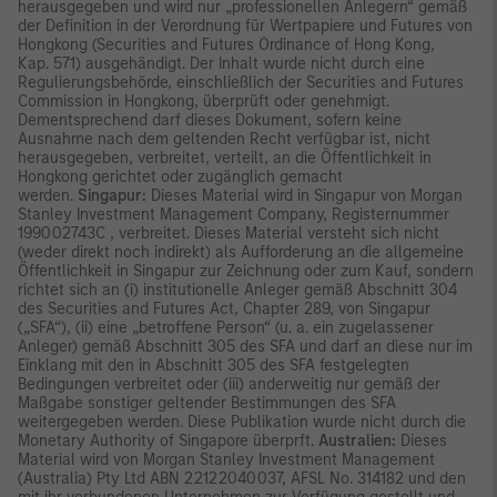
herausgegeben und wird nur „professionellen Anlegern“ gemäß
der Definition in der Verordnung für Wertpapiere und Futures von
Hongkong (Securities and Futures Ordinance of Hong Kong,
Kap. 571) ausgehändigt. Der Inhalt wurde nicht durch eine
Regulierungsbehörde, einschließlich der Securities and Futures
Commission in Hongkong, überprüft oder genehmigt.
Dementsprechend darf dieses Dokument, sofern keine
Ausnahme nach dem geltenden Recht verfügbar ist, nicht
herausgegeben, verbreitet, verteilt, an die Öffentlichkeit in
Hongkong gerichtet oder zugänglich gemacht
werden.
Singapur:
Dieses Material wird in Singapur von Morgan
Stanley Investment Management Company, Registernummer
199002743C , verbreitet. Dieses Material versteht sich nicht
(weder direkt noch indirekt) als Aufforderung an die allgemeine
Öffentlichkeit in Singapur zur Zeichnung oder zum Kauf, sondern
richtet sich an (i) institutionelle Anleger gemäß Abschnitt 304
des Securities and Futures Act, Chapter 289, von Singapur
(„SFA“), (ii) eine „betroffene Person“ (u. a. ein zugelassener
Anleger) gemäß Abschnitt 305 des SFA und darf an diese nur im
Einklang mit den in Abschnitt 305 des SFA festgelegten
Bedingungen verbreitet oder (iii) anderweitig nur gemäß der
Maßgabe sonstiger geltender Bestimmungen des SFA
weitergegeben werden. Diese Publikation wurde nicht durch die
Monetary Authority of Singapore überprft.
Australien:
Dieses
Material wird von Morgan Stanley Investment Management
(Australia) Pty Ltd ABN 22122040037, AFSL No. 314182 und den