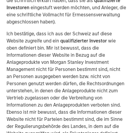
die schriftlich erklärt haben, dass sie als
qualifizierte
Investoren
eingestuft werden möchten, und Anleger, die
eine schriftliche Vollmacht für Ermessensverwaltung
Seit mehr als einem Vierteljahrhundert rät ein bekanntes
abgeschlossen haben).
Anlagemantra – „Don’t Fight the Fed“ – den Anlegern, ihre
Strategien an die vorherrschende Geldpolitik der US-
Ich bestätige, dass ich aus der Schweiz auf diese
Notenbank anzugleichen. Mit anderen Worten ist der
Website zugreife und ein
qualifizierter Investor
wie
Einfluss der US-Notenbank (Fed) auf die Finanzmärkte so
oben definiert bin. Mir ist bewusst, dass die
stark, dass ein Verstoß gegen ihre Richtung
Informationen dieser Website in Bezug auf die
wahrscheinlich zu Verlusten führen wird. Obwohl diese
Anlageprodukte von Morgan Stanley Investment
Theorie auch heute noch ihre Anhänger hat, ist sie jetzt
Management nicht für Personen bestimmt sind, nicht
weniger relevant, da die Fed an den Märkten weniger
an Personen ausgegeben werden bzw. nicht von
aktiv ist.
Personen genutzt werden dürfen, die Rechtsordnungen
unterstehen, in denen die Anlageprodukte nicht zum
An den Märkten hat sich in den letzten zwölf Monaten ein
Vertrieb zugelassen oder die Verbreitung von
neues Narrativ durchgesetzt: Widersetzen Sie sich nicht
Informationen zu den Anlageprodukten verboten sind.
der US-Regierung. Zuletzt konzentrierte sich die
Ebenso ist mir bewusst, dass die Informationen dieser
Regierung stärker auf den US-Wohnungsmarkt und
Website nicht für Parteien bestimmt sind, die im Sinne
insbesondere auf Möglichkeiten, die Erschwinglichkeit zu
der Regulierungsbehörde des Landes, in dem auf die
erhöhen, was wahrscheinlich ein Thema für die