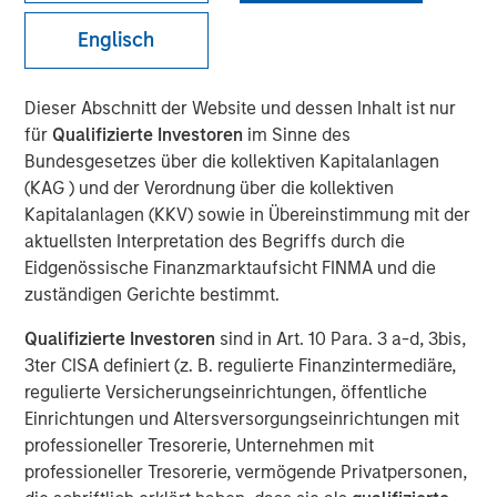
Reicht das, um die
Englisch
Hypothekenzinsen
bedeutsam zu senken?
Dieser Abschnitt der Website und dessen Inhalt ist nur
für
Qualifizierte Investoren
im Sinne des
Bundesgesetzes über die kollektiven Kapitalanlagen
15 JANUAR 2026
(KAG ) und der Verordnung über die kollektiven
Kapitalanlagen (KKV) sowie in Übereinstimmung mit der
aktuellsten Interpretation des Begriffs durch die
Eidgenössische Finanzmarktaufsicht FINMA und die
The Authors
zuständigen Gerichte bestimmt.
Andrew Szczurowski, CFA
Qualifizierte Investoren
sind in Art. 10 Para. 3 a-d, 3bis,
Managing Director
3ter CISA definiert (z. B. regulierte Finanzintermediäre,
regulierte Versicherungseinrichtungen, öffentliche
Gregory A. Finck
Einrichtungen und Altersversorgungseinrichtungen mit
professioneller Tresorerie, Unternehmen mit
Managing Director
professioneller Tresorerie, vermögende Privatpersonen,