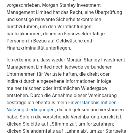
wie der Treasury-Markt, liegt aber immer noch bei über 9
vorgeschrieben. Morgan Stanley Investment
1
Bio. USD
. Das bedeutet, dass dieser Kauf, sobald er
Management Limited hat das Recht, eine Überprüfung
abgeschlossen ist, mehr als 2 % des Marktes ausmacht.
und sonstige relevante Sicherheitskontrollen
Dies ist der vierte Eingriff der Regierung in den Agency-
durchzuführen, um den Verpflichtungen
MBS-Markt in den letzten 18 Jahren, wobei die vorherigen
nachzukommen, denen im Finanzsektor tätige
drei von der Fed durchgeführt wurden. QE1 (die erste
Personen in Bezug auf Geldwäsche und
quantitative Lockerung) war das erste umfangreiche
Finanzkriminalität unterliegen.
Kaufprogramm der Fed. Es wurde Ende 2008 zur
Bekämpfung der Finanzkrise aufgelegt und endete 2010.
Ich erkenne an, dass weder Morgan Stanley Investment
Es hatte zur Folge dass die Bilanz der Fed um 1,25 Bio.
Management Limited noch jedwede verbundenen
USD an Agency-MBS stieg. QE3 fand 2012-2014 statt und
Unternehmen für Verluste haften, die direkt oder
erhöhte die Bilanz der Fed um rund 1 Bio. USD an Agency-
indirekt durch eingesehene Informationen infolge
MBS. QE4, die im März 2020 während der Covid-19-
meiner falschen oder irrtümlichen Wiedergabe
Pandemie begann, um die langfristigen Zinsen zu senken
entstehen. Durch die Annahme dieser Vereinbarung
und Liquiditätspritzen zu bieten, stärkte die Bilanz der Fed
bestätige ich ebenfalls mein
Einverständnis mit den
über etwa zwei Jahre um 1,4 Bio. USD an Agency-MBS.
Nutzungsbedingungen
, die ich gelesen und verstanden
habe. Sofern die vorstehende Vereinbarung korrekt ist,
klicken Sie bitte auf „Stimme zu“, um fortzufahren;
Agency-MBS-Beteiligungen der Fed
klicken Sie andernfalls auf „Lehne ab“, um zur Startseite