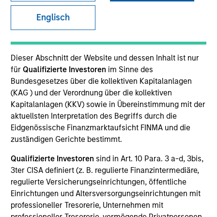
Englisch
Dieser Abschnitt der Website und dessen Inhalt ist nur
für
Qualifizierte Investoren
im Sinne des
Morgan Stanley
Bundesgesetzes über die kollektiven Kapitalanlagen
(KAG ) und der Verordnung über die kollektiven
Morgan Stanley Careers
Kapitalanlagen (KKV) sowie in Übereinstimmung mit der
aktuellsten Interpretation des Begriffs durch die
Eidgenössische Finanzmarktaufsicht FINMA und die
zuständigen Gerichte bestimmt.
Qualifizierte Investoren
sind in Art. 10 Para. 3 a-d, 3bis,
Dieses Dokument ist ein Marketingdokument.
3ter CISA definiert (z. B. regulierte Finanzintermediäre,
Nutzer müssen die Nutzungsbedingungen lesen und
regulierte Versicherungseinrichtungen, öffentliche
akzeptieren, da in diesen bestimmte gesetzliche und
Einrichtungen und Altersversorgungseinrichtungen mit
regulatorische Auflagen enthalten sind, die für die Verbreitung
professioneller Tresorerie, Unternehmen mit
von Informationen zu den Anlageprodukten von Morgan Stanley
professioneller Tresorerie, vermögende Privatpersonen,