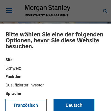
Bitte wählen Sie eine der folgenden
Optionen, bevor Sie diese Website
besuchen.
Sitz
Schweiz
Funktion
Qualifizierter Investor
INSIGHTS
Sprache
The Material Risk
Französisch
Deutsch
Indicator: A proprietary