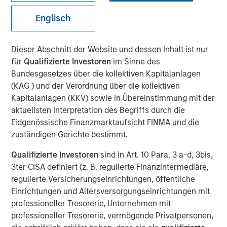
framework for assessing
Englisch
ESG risks and
opportunities
Dieser Abschnitt der Website und dessen Inhalt ist nur
für
Qualifizierte Investoren
im Sinne des
Bundesgesetzes über die kollektiven Kapitalanlagen
25 FEBRUAR 2021
(KAG ) und der Verordnung über die kollektiven
Kapitalanlagen (KKV) sowie in Übereinstimmung mit der
aktuellsten Interpretation des Begriffs durch die
Eidgenössische Finanzmarktaufsicht FINMA und die
The Author
zuständigen Gerichte bestimmt.
Marte Borhaug
Qualifizierte Investoren
sind in Art. 10 Para. 3 a-d, 3bis,
Executive Director
3ter CISA definiert (z. B. regulierte Finanzintermediäre,
regulierte Versicherungseinrichtungen, öffentliche
Einrichtungen und Altersversorgungseinrichtungen mit
professioneller Tresorerie, Unternehmen mit
professioneller Tresorerie, vermögende Privatpersonen,
For over twenty-five years our unchanged investment