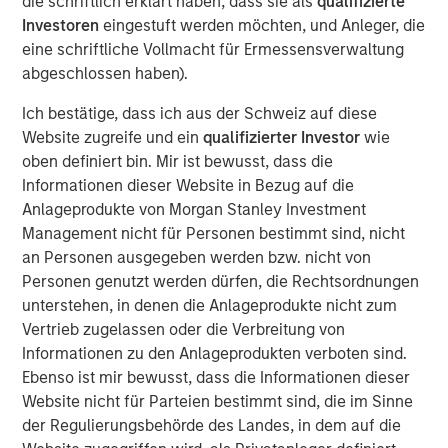
die schriftlich erklärt haben, dass sie als
qualifizierte
philosophy for the global strategies we manage has been
Investoren
eingestuft werden möchten, und Anleger, die
to own high-quality companies with the potential to
eine schriftliche Vollmacht für Ermessensverwaltung
successfully compound over the long term. These
abgeschlossen haben).
companies compound by steadily growing while
sustaining their high returns on operating capital. As
Ich bestätige, dass ich aus der Schweiz auf diese
investors, we persistently look to identify material risks
Website zugreife und ein
qualifizierter Investor
wie
or opportunities to this compounding, including
oben definiert bin. Mir ist bewusst, dass die
environmental, social and governance (ESG) factors.
Informationen dieser Website in Bezug auf die
Anlageprodukte von Morgan Stanley Investment
We
capture ESG risks and opportunities through our
Management nicht für Personen bestimmt sind, nicht
internally developed ESG scoring framework—the
an Personen ausgegeben werden bzw. nicht von
Material Risk Indicator (MRI)—a tool designed to record
Personen genutzt werden dürfen, die Rechtsordnungen
portfolio managers’ ESG company assessments in a
unterstehen, in denen die Anlageprodukte nicht zum
consistent and comparable way over time.
Vertrieb zugelassen oder die Verbreitung von
Informationen zu den Anlageprodukten verboten sind.
The MRI helps to:
Ebenso ist mir bewusst, dass die Informationen dieser
identify material ESG risks and opportunities at the
Website nicht für Parteien bestimmt sind, die im Sinne
company level
der Regulierungsbehörde des Landes, in dem auf die