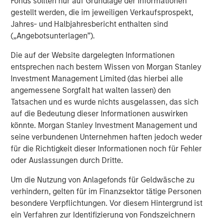
Fonds sollten nur auf Grundlage der Informationen
gestellt werden, die im jeweiligen Verkaufsprospekt,
Jahres- und Halbjahresbericht enthalten sind
(„Angebotsunterlagen”).
Die auf der Website dargelegten Informationen
entsprechen nach bestem Wissen von Morgan Stanley
Investment Management Limited (das hierbei alle
angemessene Sorgfalt hat walten lassen) den
Tatsachen und es wurde nichts ausgelassen, das sich
auf die Bedeutung dieser Informationen auswirken
Source: Morgan Stanley Investment Management. The views and
könnte. Morgan Stanley Investment Management und
opinions expressed herein are those of the portfolio
seine verbundenen Unternehmen haften jedoch weder
management team, are not representative of the Firm as a
für die Richtigkeit dieser Informationen noch für Fehler
whole, and are subject to change at any time due to market or
oder Auslassungen durch Dritte.
economic conditions. There is no assurance that a portfolio will
achieve its investment objective or an investment strategy will
Um die Nutzung von Anlagefonds für Geldwäsche zu
work under all market conditions.
verhindern, gelten für im Finanzsektor tätige Personen
besondere Verpflichtungen. Vor diesem Hintergrund ist
PMs are the ones who undertake the MRIs analysis as
ein Verfahren zur Identifizierung von Fondszeichnern