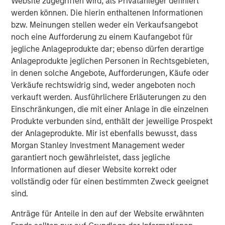
Website zugegriffen wird, als Privatanleger definiert
reflect these risks and opportunities in valuation
werden können. Die hierin enthaltenen Informationen
and portfolio construction, if appropriate
bzw. Meinungen stellen weder ein Verkaufsangebot
noch eine Aufforderung zu einem Kaufangebot für
identify priority areas for future company
jegliche Anlageprodukte dar; ebenso dürfen derartige
engagement
Anlageprodukte jeglichen Personen in Rechtsgebieten,
The fundamental question each portfolio manager (PM)
in denen solche Angebote, Aufforderungen, Käufe oder
must answer is whether the factors in question can
Verkäufe rechtswidrig sind, weder angeboten noch
significantly impair or enhance the company’s long-term
verkauft werden. Ausführlichere Erläuterungen zu den
returns on operating capital employed, our primary
Einschränkungen, die mit einer Anlage in die einzelnen
quality metric.
Produkte verbunden sind, enthält der jeweilige Prospekt
der Anlageprodukte. Mir ist ebenfalls bewusst, dass
Morgan Stanley Investment Management weder
Display 1: ESG is Assessed by the Investment
garantiert noch gewährleistet, dass jegliche
Team Directly
Informationen auf dieser Website korrekt oder
Proprietary ESG MRI (Material Risk Indicator)
vollständig oder für einen bestimmten Zweck geeignet
Analysis
sind.
Anträge für Anteile in den auf der Website erwähnten