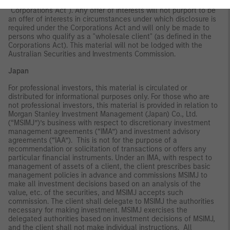
required under the Corporations Act 2001 (Cth) (the
"Corporations Act"). Any offer of interests will not purport to be
an offer of interests in circumstances under which disclosure is
required under the Corporations Act and will only be made to
persons who qualify as a "wholesale client" (as defined in the
Corporations Act). This material will not be lodged with the
Australian Securities and Investments Commission.
Japan
For professional investors, this material is circulated or
distributed for informational purposes only. For those who are
not professional investors, this material is provided in relation to
Morgan Stanley Investment Management (Japan) Co., Ltd.
(“MSIMJ”)’s business with respect to discretionary investment
management agreements (“IMA”) and investment advisory
agreements (“IAA”). This is not for the purpose of a
recommendation or solicitation of transactions or offers any
particular financial instruments. Under an IMA, with respect to
management of assets of a client, the client prescribes basic
management policies in advance and commissions MSIMJ to
make all investment decisions based on an analysis of the
value, etc. of the securities, and MSIMJ accepts such
commission. The client shall delegate to MSIMJ the authorities
necessary for making investment. MSIMJ exercises the
delegated authorities based on investment decisions of MSIMJ,
and the client shall not make individual instructions. All