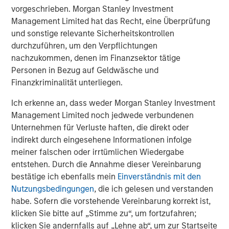
they best know the companies and industries. While we
vorgeschrieben. Morgan Stanley Investment
do use third-party ESG data for some of the inputs, this is
Management Limited hat das Recht, eine Überprüfung
a supplement to the analysis performed by the PMs.
und sonstige relevante Sicherheitskontrollen
durchzuführen, um den Verpflichtungen
The MRI is designed to better capture risks and
nachzukommen, denen im Finanzsektor tätige
opportunities for the companies we invest, which should
Personen in Bezug auf Geldwäsche und
further enhance our ability to manage downside risk as
Finanzkriminalität unterliegen.
well as increase the potential for long-term
compounding.
Ich erkenne an, dass weder Morgan Stanley Investment
Management Limited noch jedwede verbundenen
How it works
Unternehmen für Verluste haften, die direkt oder
Each company is assigned a score from A through to E,
indirekt durch eingesehene Informationen infolge
with A being the highest score attainable. To determine
meiner falschen oder irrtümlichen Wiedergabe
this score, for
each company
, the relevant PM identifies
entstehen. Durch die Annahme dieser Vereinbarung
and records the following:
bestätige ich ebenfalls mein
Einverständnis mit den
Key ESG risk(s), for example product safety or data
Nutzungsbedingungen
, die ich gelesen und verstanden
security
habe. Sofern die vorstehende Vereinbarung korrekt ist,
klicken Sie bitte auf „Stimme zu“, um fortzufahren;
ESG opportunities, such as technology solutions for
klicken Sie andernfalls auf „Lehne ab“, um zur Startseite