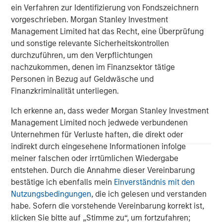
ein Verfahren zur Identifizierung von Fondszeichnern
vorgeschrieben. Morgan Stanley Investment
Management Limited hat das Recht, eine Überprüfung
und sonstige relevante Sicherheitskontrollen
durchzuführen, um den Verpflichtungen
ARTIKEL
T
nachzukommen, denen im Finanzsektor tätige
Personen in Bezug auf Geldwäsche und
The MSIM Quantitative Duration
F
Finanzkriminalität unterliegen.
Strategy Model: A Factor-Based
C
Ich erkenne an, dass weder Morgan Stanley Investment
Approach to Managing Interest Rates
Anton Heese and Matas Vala explore the
H
Management Limited noch jedwede verbundenen
Quantitative Duration Strategy Model, one of the
h
Unternehmen für Verluste haften, die direkt oder
proprietary tools the team uses to enhance their
c
indirekt durch eingesehene Informationen infolge
investment process, as it helps provide structure
d
meiner falschen oder irrtümlichen Wiedergabe
and rigour with identifying and processing
l
entstehen. Durch die Annahme dieser Vereinbarung
relevant and important data.
C
bestätige ich ebenfalls mein
Einverständnis mit den
f
Nutzungsbedingungen
, die ich gelesen und verstanden
c
05-AUG-2026
0
habe. Sofern die vorstehende Vereinbarung korrekt ist,
klicken Sie bitte auf „Stimme zu“, um fortzufahren;