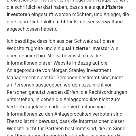
estate, and structural tailwinds.
die schriftlich erklärt haben, dass sie als
qualifizierte
“Tenant strength, asset quality and demand drivers are
Investoren
eingestuft werden möchten, und Anleger, die
increasingly shaping where real estate investors find
eine schriftliche Vollmacht für Ermessensverwaltung
durable income”
abgeschlossen haben).
Ich bestätige, dass ich aus der Schweiz auf diese
Read Full Feature Here
Website zugreife und ein
qualifizierter Investor
wie
oben definiert bin. Mir ist bewusst, dass die
Informationen dieser Website in Bezug auf die
Morgan Stanley Real Estate Investing
Anlageprodukte von Morgan Stanley Investment
Morgan Stanley Real Estate Investing (MSREI) manages
Management nicht für Personen bestimmt sind, nicht
global value-add / opportunistic and regional core / core-
an Personen ausgegeben werden bzw. nicht von
plus real estate investment strategies. The team's
Personen genutzt werden dürfen, die Rechtsordnungen
experience encompasses a broad array of asset classes,
unterstehen, in denen die Anlageprodukte nicht zum
geographic regions and investment themes across all
Vertrieb zugelassen oder die Verbreitung von
phases of the real estate cycle.
Informationen zu den Anlageprodukten verboten sind.
Ebenso ist mir bewusst, dass die Informationen dieser
Website nicht für Parteien bestimmt sind, die im Sinne
Reproduced with permission of:
der Regulierungsbehörde des Landes, in dem auf die