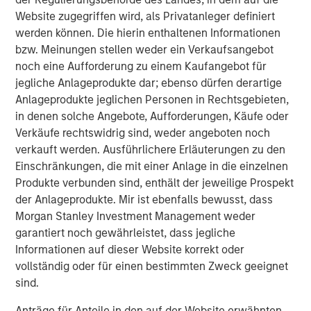
Website zugegriffen wird, als Privatanleger definiert
werden können. Die hierin enthaltenen Informationen
bzw. Meinungen stellen weder ein Verkaufsangebot
noch eine Aufforderung zu einem Kaufangebot für
jegliche Anlageprodukte dar; ebenso dürfen derartige
Anlageprodukte jeglichen Personen in Rechtsgebieten,
in denen solche Angebote, Aufforderungen, Käufe oder
Verkäufe rechtswidrig sind, weder angeboten noch
verkauft werden. Ausführlichere Erläuterungen zu den
Einschränkungen, die mit einer Anlage in die einzelnen
Produkte verbunden sind, enthält der jeweilige Prospekt
der Anlageprodukte. Mir ist ebenfalls bewusst, dass
Ähnliche Einblicke
Morgan Stanley Investment Management weder
PRESS RELEASE
garantiert noch gewährleistet, dass jegliche
Informationen auf dieser Website korrekt oder
Morgan Stanley Real Estate Investing
vollständig oder für einen bestimmten Zweck geeignet
Announces Acquisition of French Logistics
sind.
Portfolio of Five Assets
Anträge für Anteile in den auf der Website erwähnten