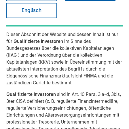
Fundamentals
Englisch
12 MAI 2026
Dieser Abschnitt der Website und dessen Inhalt ist nur
für
Qualifizierte Investoren
im Sinne des
Bundesgesetzes über die kollektiven Kapitalanlagen
(KAG ) und der Verordnung über die kollektiven
Today’s market is demanding a more disciplined
Kapitalanlagen (KKV) sowie in Übereinstimmung mit der
approach to income investing; Morgan Stanley Real
aktuellsten Interpretation des Begriffs durch die
Estate Investing’s David Gross sat down with PERE to
Eidgenössische Finanzmarktaufsicht FINMA und die
discuss the rise of selectivity in net lease real estate
zuständigen Gerichte bestimmt.
investing.
Qualifizierte Investoren
sind in Art. 10 Para. 3 a-d, 3bis,
In latest PERE Net Lease Report, David Gross, Managing
3ter CISA definiert (z. B. regulierte Finanzintermediäre,
Director and Head of Acquisitions for Morgan Stanley
regulierte Versicherungseinrichtungen, öffentliche
Real Estate Investing, highlights how high-quality net
Einrichtungen und Altersversorgungseinrichtungen mit
lease investing may deliver durable, downside-protected
professioneller Tresorerie, Unternehmen mit
income—supported by tenant credit, mission-critical real
professioneller Tresorerie, vermögende Privatpersonen,