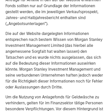
VIDEO
Fonds sollten nur auf Grundlage der Informationen
Lauren Hochfelder on The Alts Report
gestellt werden, die im jeweiligen Verkaufsprospekt,
Jahres- und Halbjahresbericht enthalten sind
(„Angebotsunterlagen”).
ALTS IN FOCUS
Die auf der Website dargelegten Informationen
Real Estate 2026 Midyear Outlook
entsprechen nach bestem Wissen von Morgan Stanley
Investment Management Limited (das hierbei alle
angemessene Sorgfalt hat walten lassen) den
Tatsachen und es wurde nichts ausgelassen, das sich
auf die Bedeutung dieser Informationen auswirken
könnte. Morgan Stanley Investment Management und
Vorgestellte Einblicke
seine verbundenen Unternehmen haften jedoch weder
für die Richtigkeit dieser Informationen noch für Fehler
oder Auslassungen durch Dritte.
Um die Nutzung von Anlagefonds für Geldwäsche zu
verhindern, gelten für im Finanzsektor tätige Personen
besondere Verpflichtungen. Vor diesem Hintergrund ist