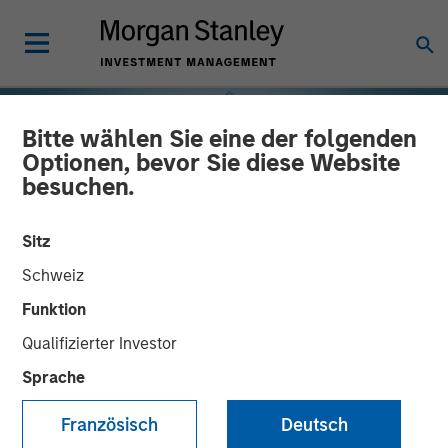
Bitte wählen Sie eine der folgenden
Optionen, bevor Sie diese Website
besuchen.
Sitz
Schweiz
Funktion
Qualifizierter Investor
INSIGHTS
Sprache
Selectivity Rises as
Französisch
Deutsch
Investors Refocus on