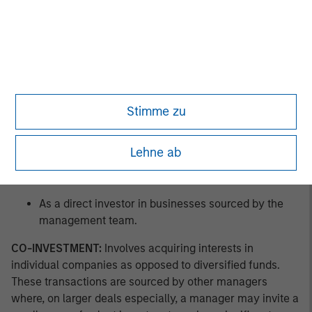
As a co-investor in businesses sourced by other
managers.
As a buyer of pre-owned private equity fund assets
in GP-led secondary offerings.
Stimme zu
As a buyer of pre-owned private equity fund
interests in LP-led secondary offerings.
Lehne ab
As a buyer of new private equity fund interests in a
primary offering.
As a direct investor in businesses sourced by the
management team.
CO-INVESTMENT:
Involves acquiring interests in
individual companies as opposed to diversified funds.
These transactions are sourced by other managers
where, on larger deals especially, a manager may invite a