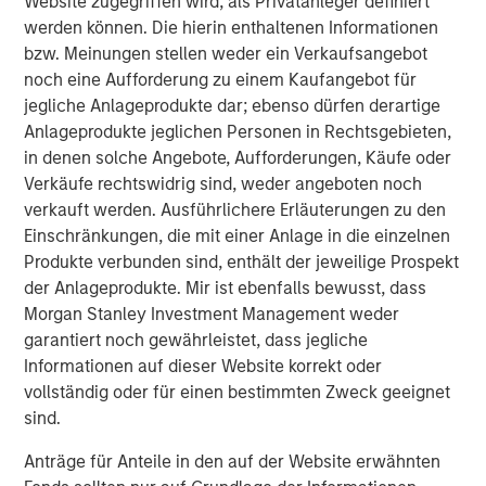
Website zugegriffen wird, als Privatanleger definiert
U.S. being privately held, institutional investors have long
werden können. Die hierin enthaltenen Informationen
used private equity (PE) as a means to tap into this vast
bzw. Meinungen stellen weder ein Verkaufsangebot
ecosystem of private companies. The reason is clear:
noch eine Aufforderung zu einem Kaufangebot für
returns from private equity have consistently ranked
jegliche Anlageprodukte dar; ebenso dürfen derartige
among the highest of any asset class on a 5-, 10-, 15- and
Anlageprodukte jeglichen Personen in Rechtsgebieten,
20-year basis.
in denen solche Angebote, Aufforderungen, Käufe oder
However, that attractive performance historically has
Verkäufe rechtswidrig sind, weder angeboten noch
been difficult to access by investors other than large
verkauft werden. Ausführlichere Erläuterungen zu den
institutions. For example, in a traditional PE vehicle,
Einschränkungen, die mit einer Anlage in die einzelnen
investors must commit to funding high dollar amounts,
Produkte verbunden sind, enthält der jeweilige Prospekt
often exceeding $5 million, which are paid in over time as
der Anlageprodukte. Mir ist ebenfalls bewusst, dass
and when fund managers find companies to acquire.
Morgan Stanley Investment Management weder
These are known as draw-down funds and are best
garantiert noch gewährleistet, dass jegliche
suited for large investors given the significant amounts
Informationen auf dieser Website korrekt oder
and unpredictable timing of the capital required. The
vollständig oder für einen bestimmten Zweck geeignet
payback of capital is also unpredictable. A PE fund can
sind.
go many years before selling its holdings and returning
Anträge für Anteile in den auf der Website erwähnten
principal and gains to its investors. Until then, investor