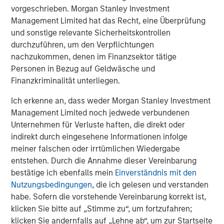
values are total return CAGRs. All private capital returns are net
vorgeschrieben. Morgan Stanley Investment
of fees and carry.
Management Limited hat das Recht, eine Überprüfung
und sonstige relevante Sicherheitskontrollen
The Expanding Opportunity Set for PE
durchzuführen, um den Verpflichtungen
Investing
nachzukommen, denen im Finanzsektor tätige
Personen in Bezug auf Geldwäsche und
DISPLAY 2
Finanzkriminalität unterliegen.
Ich erkenne an, dass weder Morgan Stanley Investment
Management Limited noch jedwede verbundenen
Unternehmen für Verluste haften, die direkt oder
indirekt durch eingesehene Informationen infolge
meiner falschen oder irrtümlichen Wiedergabe
entstehen. Durch die Annahme dieser Vereinbarung
bestätige ich ebenfalls mein
Einverständnis mit den
Nutzungsbedingungen
, die ich gelesen und verstanden
habe. Sofern die vorstehende Vereinbarung korrekt ist,
klicken Sie bitte auf „Stimme zu“, um fortzufahren;
klicken Sie andernfalls auf „Lehne ab“, um zur Startseite