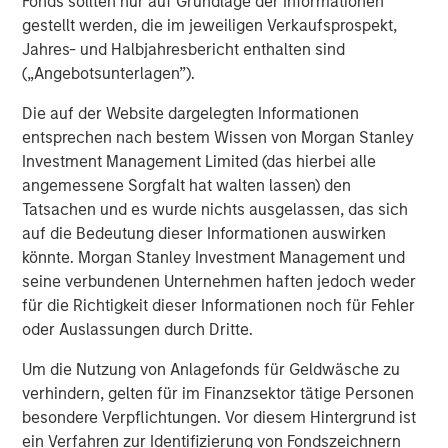
Fonds sollten nur auf Grundlage der Informationen
capital is locked up with few means of realizing value.
gestellt werden, die im jeweiligen Verkaufsprospekt,
Jahres- und Halbjahresbericht enthalten sind
Horizon IRRs
(„Angebotsunterlagen”).
DISPLAY 1
Die auf der Website dargelegten Informationen
entsprechen nach bestem Wissen von Morgan Stanley
Investment Management Limited (das hierbei alle
angemessene Sorgfalt hat walten lassen) den
Tatsachen und es wurde nichts ausgelassen, das sich
auf die Bedeutung dieser Informationen auswirken
könnte. Morgan Stanley Investment Management und
seine verbundenen Unternehmen haften jedoch weder
für die Richtigkeit dieser Informationen noch für Fehler
oder Auslassungen durch Dritte.
Um die Nutzung von Anlagefonds für Geldwäsche zu
verhindern, gelten für im Finanzsektor tätige Personen
besondere Verpflichtungen. Vor diesem Hintergrund ist
Source: PitchBook. As of June 30, 2025. Note: All public index
ein Verfahren zur Identifizierung von Fondszeichnern