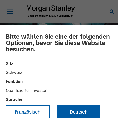
Bitte wählen Sie eine der folgenden
Optionen, bevor Sie diese Website
besuchen.
Sitz
Schweiz
Funktion
Qualifizierter Investor
INSIGHTS
Sprache
The Compelling Case for
Französisch
Deutsch
an Allocation to Semi-