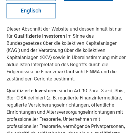
Liquid Evergreen Private
Englisch
Equity
Dieser Abschnitt der Website und dessen Inhalt ist nur
für
Qualifizierte Investoren
im Sinne des
12 MÄRZ 2026
Bundesgesetzes über die kollektiven Kapitalanlagen
(KAG ) und der Verordnung über die kollektiven
Kapitalanlagen (KKV) sowie in Übereinstimmung mit der
aktuellsten Interpretation des Begriffs durch die
Eidgenössische Finanzmarktaufsicht FINMA und die
zuständigen Gerichte bestimmt.
Key Takeaways:
Qualifizierte Investoren
sind in Art. 10 Para. 3 a-d, 3bis,
3ter CISA definiert (z. B. regulierte Finanzintermediäre,
In the last several years, individual investors
regulierte Versicherungseinrichtungen, öffentliche
have increasingly embraced semi-liquid
Einrichtungen und Altersversorgungseinrichtungen mit
evergreen funds to access alternative
professioneller Tresorerie, Unternehmen mit
professioneller Tresorerie, vermögende Privatpersonen,
investments. A shift can also be seen in the