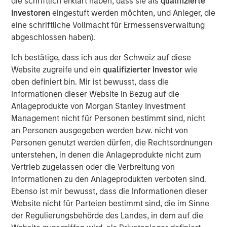
die schriftlich erklärt haben, dass sie als
qualifizierte
institutional market and with family offices.
Investoren
eingestuft werden möchten, und Anleger, die
eine schriftliche Vollmacht für Ermessensverwaltung
With no drawdown period, evergreen funds
abgeschlossen haben).
provide immediate access to a diversified
portfolio and may have the ability to provide
Ich bestätige, dass ich aus der Schweiz auf diese
some liquidity in a traditionally illiquid asset
Website zugreife und ein
qualifizierter Investor
wie
1
oben definiert bin. Mir ist bewusst, dass die
class.
Informationen dieser Website in Bezug auf die
Anlageprodukte von Morgan Stanley Investment
Management nicht für Personen bestimmt sind, nicht
Semi-liquid evergreen private equity
an Personen ausgegeben werden bzw. nicht von
vehicles provide individual investors access
Personen genutzt werden dürfen, die Rechtsordnungen
to many of the benefits of private equity
unterstehen, in denen die Anlageprodukte nicht zum
investing with a better user experience and
Vertrieb zugelassen oder die Verbreitung von
the potential for long-term compounded
returns."
Informationen zu den Anlageprodukten verboten sind.
Ebenso ist mir bewusst, dass die Informationen dieser
Website nicht für Parteien bestimmt sind, die im Sinne
Overview
2
der Regulierungsbehörde des Landes, in dem auf die
With more than 99% of the 36 million businesses
in the