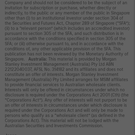
Company and should not be considered to be the subject of an
invitation for subscription or purchase, whether directly or
indirectly, to the public or any member of the public in Singapore
other than (i) to an institutional investor under section 304 of
the Securities and Futures Act, Chapter 289 of Singapore (“SFA”);
(ii) to a “relevant person” (which includes an accredited investor)
pursuant to section 305 of the SFA, and such distribution is in
accordance with the conditions specified in section 305 of the
SFA; or (iii) otherwise pursuant to, and in accordance with the
conditions of, any other applicable provision of the SFA. This
publication has not been reviewed by the Monetary Authority of
Singapore.
Australia:
This material is provided by Morgan
Stanley Investment Management (Australia) Pty Ltd ABN
22122040037, AFSL No. 314182 and its affiliates and does not
constitute an offer of interests. Morgan Stanley Investment
Management (Australia) Pty Limited arranges for MSIM affiliates
to provide financial services to Australian wholesale clients.
Interests will only be offered in circumstances under which no
disclosure is required under the Corporations Act 2001 (Cth) (the
“Corporations Act”). Any offer of interests will not purport to be
an offer of interests in circumstances under which disclosure is
required under the Corporations Act and will only be made to
persons who qualify as a “wholesale client” (as defined in the
Corporations Act). This material will not be lodged with the
Australian Securities and Investments Commission.