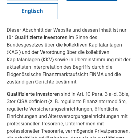
Sector? History in the
Englisch
Making
Dieser Abschnitt der Website und dessen Inhalt ist nur
für
Qualifizierte Investoren
im Sinne des
01 APRIL 2025
Bundesgesetzes über die kollektiven Kapitalanlagen
(KAG ) und der Verordnung über die kollektiven
Kapitalanlagen (KKV) sowie in Übereinstimmung mit der
The Authors
aktuellsten Interpretation des Begriffs durch die
Eidgenössische Finanzmarktaufsicht FINMA und die
Angie Salam
zuständigen Gerichte bestimmt.
Managing Director
Qualifizierte Investoren
sind in Art. 10 Para. 3 a-d, 3bis,
3ter CISA definiert (z. B. regulierte Finanzintermediäre,
regulierte Versicherungseinrichtungen, öffentliche
Einrichtungen und Altersversorgungseinrichtungen mit
The
Trump Administration has imposed a 25% additional
professioneller Tresorerie, Unternehmen mit
tariff on automotive imports effective April 3, claiming it
professioneller Tresorerie, vermögende Privatpersonen,