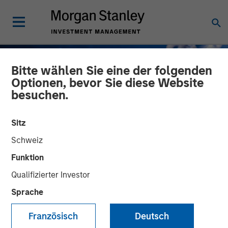
Bitte wählen Sie eine der folgenden
Optionen, bevor Sie diese Website
besuchen.
Sitz
Schweiz
Funktion
Qualifizierter Investor
INSIGHTS
Sprache
How do Automotive Tariffs
Französisch
Deutsch
Impact the Auto Corporate