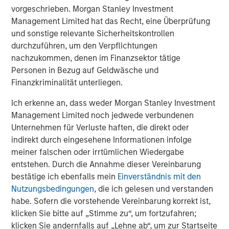
negatively impact suppliers as we saw during the
vorgeschrieben. Morgan Stanley Investment
pandemic. Similarly to Auto Manufacturers, Suppliers
Management Limited hat das Recht, eine Überprüfung
will likely need to invest in relocating production facilities
und sonstige relevante Sicherheitskontrollen
to the US if their OEM customers do, as many larger auto
durchzuführen, um den Verpflichtungen
parts are too expensive to ship and Supplier plants are
nachzukommen, denen im Finanzsektor tätige
co-located with OEM customer plants.
Personen in Bezug auf Geldwäsche und
Impact on Used Car Providers
Finanzkriminalität unterliegen.
Used car prices will likely rise in reaction to increased
Ich erkenne an, dass weder Morgan Stanley Investment
demand given higher new car prices. Consumers will be
Management Limited noch jedwede verbundenen
more likely to hang on to used cars longer, benefitting
Unternehmen für Verluste haften, die direkt oder
aftermarket service providers.
indirekt durch eingesehene Informationen infolge
Tire manufacturers also stand to benefit, as they typically
meiner falschen oder irrtümlichen Wiedergabe
generate much of their revenue and profit from
entstehen. Durch die Annahme dieser Vereinbarung
aftermarket tire sales. Tire retailers have demonstrated in
bestätige ich ebenfalls mein
Einverständnis mit den
the past that they are able to pass the price increase to
Nutzungsbedingungen
, die ich gelesen und verstanden
consumers. Consumer incentive to keep existing cars
habe. Sofern die vorstehende Vereinbarung korrekt ist,
longer may also bolster tire aftermarket volume.
klicken Sie bitte auf „Stimme zu“, um fortzufahren;
klicken Sie andernfalls auf „Lehne ab“, um zur Startseite