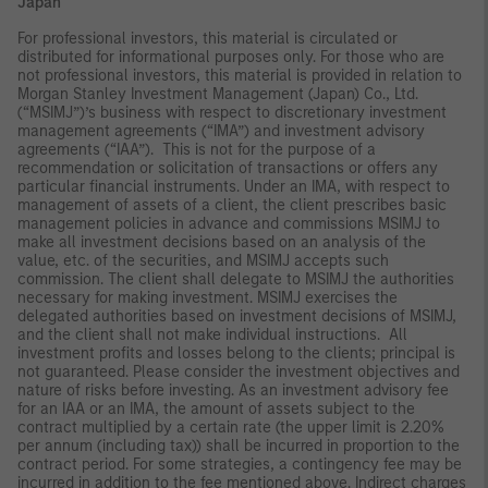
Japan
For professional investors, this material is circulated or
distributed for informational purposes only. For those who are
not professional investors, this material is provided in relation to
Morgan Stanley Investment Management (Japan) Co., Ltd.
(“MSIMJ”)’s business with respect to discretionary investment
management agreements (“IMA”) and investment advisory
agreements (“IAA”). This is not for the purpose of a
recommendation or solicitation of transactions or offers any
particular financial instruments. Under an IMA, with respect to
management of assets of a client, the client prescribes basic
management policies in advance and commissions MSIMJ to
make all investment decisions based on an analysis of the
value, etc. of the securities, and MSIMJ accepts such
commission. The client shall delegate to MSIMJ the authorities
necessary for making investment. MSIMJ exercises the
delegated authorities based on investment decisions of MSIMJ,
and the client shall not make individual instructions. All
investment profits and losses belong to the clients; principal is
not guaranteed. Please consider the investment objectives and
nature of risks before investing. As an investment advisory fee
for an IAA or an IMA, the amount of assets subject to the
contract multiplied by a certain rate (the upper limit is 2.20%
per annum (including tax)) shall be incurred in proportion to the
contract period. For some strategies, a contingency fee may be
incurred in addition to the fee mentioned above. Indirect charges