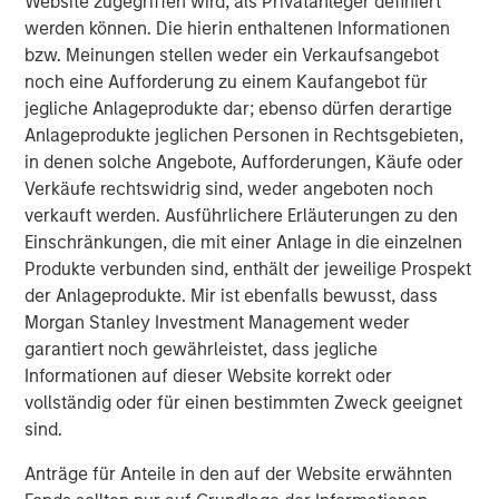
Website zugegriffen wird, als Privatanleger definiert
believe the creation of additional plants and running at
werden können. Die hierin enthaltenen Informationen
higher capacity is beneficial to employment, and
bzw. Meinungen stellen weder ein Verkaufsangebot
inflationary to the consumer. U.S. consumers will likely
noch eine Aufforderung zu einem Kaufangebot für
face price increases in both new and used vehicles. We
jegliche Anlageprodukte dar; ebenso dürfen derartige
expect all-in demand for new vehicles to decline and
Anlageprodukte jeglichen Personen in Rechtsgebieten,
insurance premiums to rise due to the increase in repair
in denen solche Angebote, Aufforderungen, Käufe oder
costs driven by tariffs on auto parts.
Verkäufe rechtswidrig sind, weder angeboten noch
verkauft werden. Ausführlichere Erläuterungen zu den
Impact on Auto Manufacturers
Einschränkungen, die mit einer Anlage in die einzelnen
Car manufacturers have historically weak pricing power,
Produkte verbunden sind, enthält der jeweilige Prospekt
with complex manufacturing footprints and supply chains
der Anlageprodukte. Mir ist ebenfalls bewusst, dass
that have been developed over several decades. While
Morgan Stanley Investment Management weder
they can pass through some costs, the sector will have to
garantiert noch gewährleistet, dass jegliche
deal with production shutdowns potentially leading to
Informationen auf dieser Website korrekt oder
plant closures, lower workforce, and lower demand from
vollständig oder für einen bestimmten Zweck geeignet
consumers in an uncertain economic environment. The
sind.
car manufacturers will need to determine how to pass
along the costs to consumers, with a disproportionate
Anträge für Anteile in den auf der Website erwähnten
share going to higher-end vehicles, where demand is less