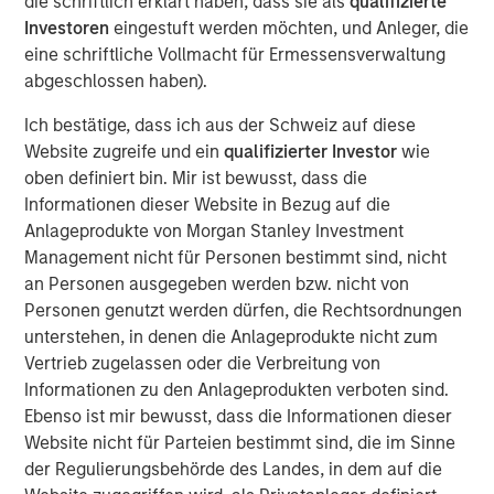
will fuel domestic manufacturing. But critics fear it may
die schriftlich erklärt haben, dass sie als
qualifizierte
put the brakes on automakers that depend on global
Investoren
eingestuft werden möchten, und Anleger, die
supply chains. United States-Mexico-Canada Agreement
eine schriftliche Vollmacht für Ermessensverwaltung
(USMCA) compliant imports will be exempt until the
abgeschlossen haben).
government establishes a process to certify the
Ich bestätige, dass ich aus der Schweiz auf diese
percentage of their content originating in the U.S. for
Website zugreife und ein
qualifizierter Investor
wie
partial exemption. The U.S. imports roughly $135 billion of
oben definiert bin. Mir ist bewusst, dass die
automobiles and $65 billion of auto parts, for a total of
Informationen dieser Website in Bezug auf die
1
$200 billion in the last twelve months.
Anlageprodukte von Morgan Stanley Investment
Here is a look at how the added tariff will create stress
Management nicht für Personen bestimmt sind, nicht
and potential benefits for participants across the
an Personen ausgegeben werden bzw. nicht von
marketplace.
Personen genutzt werden dürfen, die Rechtsordnungen
unterstehen, in denen die Anlageprodukte nicht zum
Impact on Consumers
Vertrieb zugelassen oder die Verbreitung von
Production in the U.S. cannot ramp up quickly enough to
Informationen zu den Anlageprodukten verboten sind.
absorb the units produced abroad and imported to the
Ebenso ist mir bewusst, dass die Informationen dieser
U.S. The labor market remains tight and additional shifts
Website nicht für Parteien bestimmt sind, die im Sinne
will be expensive to fill. Building new plants and bringing
der Regulierungsbehörde des Landes, in dem auf die
them up to speed takes several years. In the long run, we