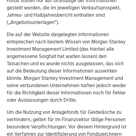
Fonds sollten nur auf Grundlage der Informationen
price sensitive.
gestellt werden, die im jeweiligen Verkaufsprospekt,
Jahres- und Halbjahresbericht enthalten sind
There is also no process in place to collect the tariffs yet,
(„Angebotsunterlagen”).
imposing potential bottlenecks on the supply chain. The
original equipment manufacturers (OEM)s will likely be
Die auf der Website dargelegten Informationen
forced to support critical suppliers that may struggle with
entsprechen nach bestem Wissen von Morgan Stanley
the tariff impact, as they did during the post-COVID-19
Investment Management Limited (das hierbei alle
shutdown supply chain shocks.
angemessene Sorgfalt hat walten lassen) den
Tatsachen und es wurde nichts ausgelassen, das sich
Impact on Automotive Part Suppliers
auf die Bedeutung dieser Informationen auswirken
Nearly all suppliers say they plan pass through 100% of
könnte. Morgan Stanley Investment Management und
the tariff impact to the manufacturers. Tier 1 suppliers are
seine verbundenen Unternehmen haften jedoch weder
likely to achieve something close to this, but Tier 2 and
für die Richtigkeit dieser Informationen noch für Fehler
Tier 3 suppliers will struggle and will need to share some
oder Auslassungen durch Dritte.
2
of the pain.
Um die Nutzung von Anlagefonds für Geldwäsche zu
Suppliers are volume-based businesses with generally
verhindern, gelten für im Finanzsektor tätige Personen
high fixed cost bases. Any production decline as well as
besondere Verpflichtungen. Vor diesem Hintergrund ist
production disruption without advanced notice will
ein Verfahren zur Identifizierung von Fondszeichnern