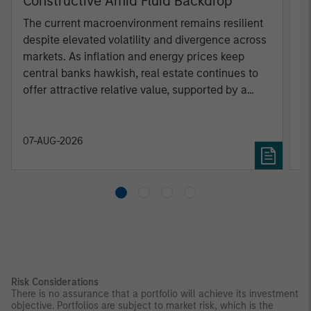
Constructive Amid Fluid Backdrop
St
A
The current macroenvironment remains resilient
A
despite elevated volatility and divergence across
Q
markets. As inflation and energy prices keep
p
central banks hawkish, real estate continues to
i
offer attractive relative value, supported by a
a
25% repricing, durable income streams, and
r
constrained supply. In this environment,
diversified portfolios and selective asset-level
07-AUG-2026
0
investing remain critical.
Risk Considerations
There is no assurance that a portfolio will achieve its investment
objective. Portfolios are subject to market risk, which is the