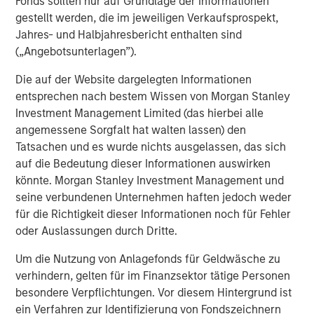
Fonds sollten nur auf Grundlage der Informationen
gestellt werden, die im jeweiligen Verkaufsprospekt,
Jahres- und Halbjahresbericht enthalten sind
(„Angebotsunterlagen”).
Die auf der Website dargelegten Informationen
entsprechen nach bestem Wissen von Morgan Stanley
Investment Management Limited (das hierbei alle
angemessene Sorgfalt hat walten lassen) den
Tatsachen und es wurde nichts ausgelassen, das sich
auf die Bedeutung dieser Informationen auswirken
könnte. Morgan Stanley Investment Management und
seine verbundenen Unternehmen haften jedoch weder
für die Richtigkeit dieser Informationen noch für Fehler
oder Auslassungen durch Dritte.
Um die Nutzung von Anlagefonds für Geldwäsche zu
verhindern, gelten für im Finanzsektor tätige Personen
Source: Federal Reserve Bank of Cleveland, Congressional
Budget Office (CBO).
Past performance is no guarantee of
besondere Verpflichtungen. Vor diesem Hintergrund ist
future results.
ein Verfahren zur Identifizierung von Fondszeichnern