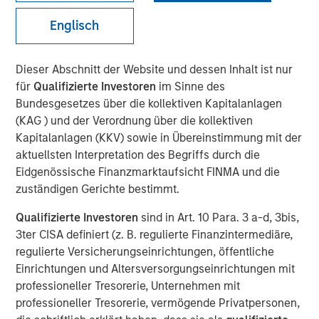
Across Shifting Global
Englisch
Macro Climates
Dieser Abschnitt der Website und dessen Inhalt ist nur
für
Qualifizierte Investoren
im Sinne des
12 JANUAR 2026
Bundesgesetzes über die kollektiven Kapitalanlagen
(KAG ) und der Verordnung über die kollektiven
Kapitalanlagen (KKV) sowie in Übereinstimmung mit der
The Author
aktuellsten Interpretation des Begriffs durch die
Eidgenössische Finanzmarktaufsicht FINMA und die
Mike Rosborough
zuständigen Gerichte bestimmt.
Managing Director
Qualifizierte Investoren
sind in Art. 10 Para. 3 a-d, 3bis,
3ter CISA definiert (z. B. regulierte Finanzintermediäre,
regulierte Versicherungseinrichtungen, öffentliche
Einrichtungen und Altersversorgungseinrichtungen mit
The global macro environment entering 2026 reflects a
professioneller Tresorerie, Unternehmen mit
world adjusting to structurally higher real yields,
professioneller Tresorerie, vermögende Privatpersonen,
reduced fiscal flexibility and diverging monetary-policy