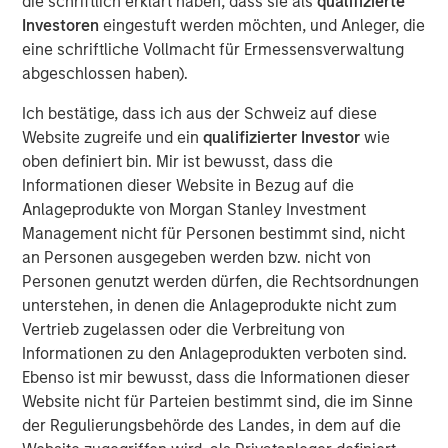
die schriftlich erklärt haben, dass sie als
qualifizierte
paths – the U.S. easing, Japan tightening and others
Investoren
eingestuft werden möchten, und Anleger, die
likely on hold. Real rates globally have reset after the
eine schriftliche Vollmacht für Ermessensverwaltung
end of almost a decade and a half of post-Global
abgeschlossen haben).
Financial Crisis (GFC) monetary policy repression and
Ich bestätige, dass ich aus der Schweiz auf diese
now reflect the impact of persistent fiscal expansion
Website zugreife und ein
qualifizierter Investor
wie
funded less by central banks and more by private sector
oben definiert bin. Mir ist bewusst, dass die
investors.
Informationen dieser Website in Bezug auf die
Investment opportunities in 2026 emerge from these
Anlageprodukte von Morgan Stanley Investment
asymmetries:
curve steepening in the U.S., UK, and
Management nicht für Personen bestimmt sind, nicht
Australia; long-end real-yield value in Europe and
an Personen ausgegeben werden bzw. nicht von
Australia; selective sovereign-spread opportunities
Personen genutzt werden dürfen, die Rechtsordnungen
across the Eurozone; and inflation-linked strategies
unterstehen, in denen die Anlageprodukte nicht zum
where global inflation remains sticky around 2.5%–3.0%.
Vertrieb zugelassen oder die Verbreitung von
Geopolitical risk and trade policy pressures could
Informationen zu den Anlageprodukten verboten sind.
influence macro outcomes more directly than in past
Ebenso ist mir bewusst, dass die Informationen dieser
cycles. China continues to expand its manufacturing and
Website nicht für Parteien bestimmt sind, die im Sinne
export footprint, even as domestic demand remains
der Regulierungsbehörde des Landes, in dem auf die
weak, policymakers avoid aggressive easing and U.S.