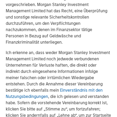
vorgeschrieben. Morgan Stanley Investment
Management Limited hat das Recht, eine Überprüfung
UNITED STATES
und sonstige relevante Sicherheitskontrollen
Coming in Hot — Strong Nominal Growth, Fiscal
durchzuführen, um den Verpflichtungen
Expansion, Monetary Easing and a Steepening Curve
nachzukommen, denen im Finanzsektor tätige
The U.S. enters 2026 with
exceptionally strong macro
Personen in Bezug auf Geldwäsche und
1
momentum
. High-frequency indicators such as GDPNow
Finanzkriminalität unterliegen.
2
and CPI Nowcasting
suggest
nominal gross domestic
Ich erkenne an, dass weder Morgan Stanley Investment
product (GDP) growth between 6% and 7%
, supported by
Management Limited noch jedwede verbundenen
resilient consumption, healthy real income growth, and
Unternehmen für Verluste haften, die direkt oder
some of the most expansionary fiscal conditions in the
3
indirekt durch eingesehene Informationen infolge
Group of Seven (G7)
. Federal deficits are projected to
meiner falschen oder irrtümlichen Wiedergabe
remain near
6% of GDP
for the next decade, sustaining a
entstehen. Durch die Annahme dieser Vereinbarung
structurally high level of Treasury issuance.
bestätige ich ebenfalls mein
Einverständnis mit den
The Federal Reserve (the Fed) has delivered
75 basis
Nutzungsbedingungen
, die ich gelesen und verstanden
points (bps) of easing in 2025
, with markets pricing a
habe. Sofern die vorstehende Vereinbarung korrekt ist,
possibility of up to three more cuts in 2026. This likely
klicken Sie bitte auf „Stimme zu“, um fortzufahren;
overestimates the degree of easing we expect, as
core
klicken Sie andernfalls auf „Lehne ab“, um zur Startseite