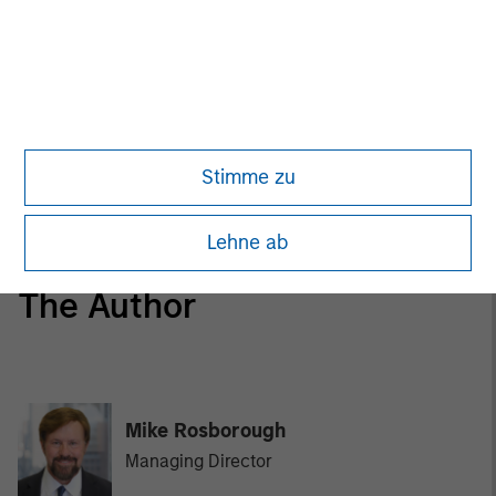
ARTIKEL
The MSIM Quantitative Duration Strategy
Model: A Factor-Based Approach to
Managing Interest Rates
GLOBAL FIXED INCOME BULLETIN
Stimme zu
Video: Built on Resilience
Lehne ab
The Author
Mike Rosborough
Managing Director