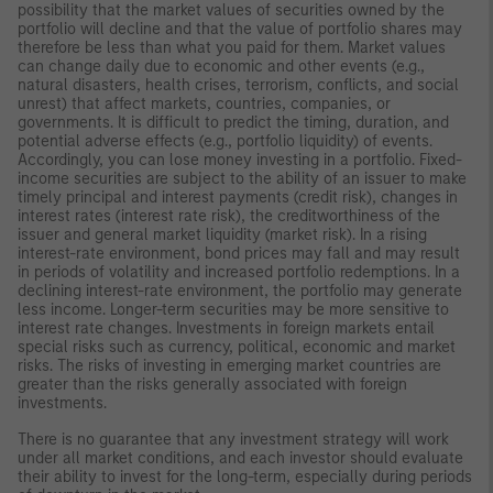
possibility that the market values of securities owned by the
portfolio will decline and that the value of portfolio shares may
therefore be less than what you paid for them. Market values
can change daily due to economic and other events (e.g.,
natural disasters, health crises, terrorism, conflicts, and social
unrest) that affect markets, countries, companies, or
governments. It is difficult to predict the timing, duration, and
potential adverse effects (e.g., portfolio liquidity) of events.
Accordingly, you can lose money investing in a portfolio. Fixed-
income securities are subject to the ability of an issuer to make
timely principal and interest payments (credit risk), changes in
interest rates (interest rate risk), the creditworthiness of the
issuer and general market liquidity (market risk). In a rising
interest-rate environment, bond prices may fall and may result
in periods of volatility and increased portfolio redemptions. In a
declining interest-rate environment, the portfolio may generate
less income. Longer-term securities may be more sensitive to
interest rate changes. Investments in foreign markets entail
special risks such as currency, political, economic and market
risks. The risks of investing in emerging market countries are
greater than the risks generally associated with foreign
investments.
There is no guarantee that any investment strategy will work
under all market conditions, and each investor should evaluate
their ability to invest for the long-term, especially during periods