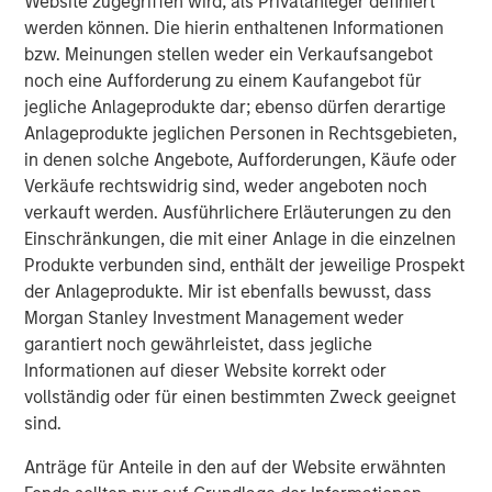
Website zugegriffen wird, als Privatanleger definiert
trade policy becomes more restrictive.
werden können. Die hierin enthaltenen Informationen
bzw. Meinungen stellen weder ein Verkaufsangebot
Across economies, the central question shifts from
“who
noch eine Aufforderung zu einem Kaufangebot für
cuts fastest?”
to
“who can sustainably operate within the
jegliche Anlageprodukte dar; ebenso dürfen derartige
constraints of higher real rates, fiscal limits imposed by
Anlageprodukte jeglichen Personen in Rechtsgebieten,
growing government indebtedness and geopolitical
in denen solche Angebote, Aufforderungen, Käufe oder
uncertainty?”
This environment rewards
selective
Verkäufe rechtswidrig sind, weder angeboten noch
duration, real-yield exposure, inflation hedges and
verkauft werden. Ausführlichere Erläuterungen zu den
sovereign differentiation
.
Einschränkungen, die mit einer Anlage in die einzelnen
Produkte verbunden sind, enthält der jeweilige Prospekt
der Anlageprodukte. Mir ist ebenfalls bewusst, dass
10-Year Real Yield vs 10-Year Moving
Morgan Stanley Investment Management weder
Average GDP Growth in Subsequent Decade
garantiert noch gewährleistet, dass jegliche
Informationen auf dieser Website korrekt oder
vollständig oder für einen bestimmten Zweck geeignet
sind.
Anträge für Anteile in den auf der Website erwähnten