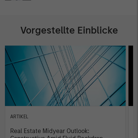
Vorgestellte Einblicke
ARTIKEL
A
Real Estate Midyear Outlook:
T