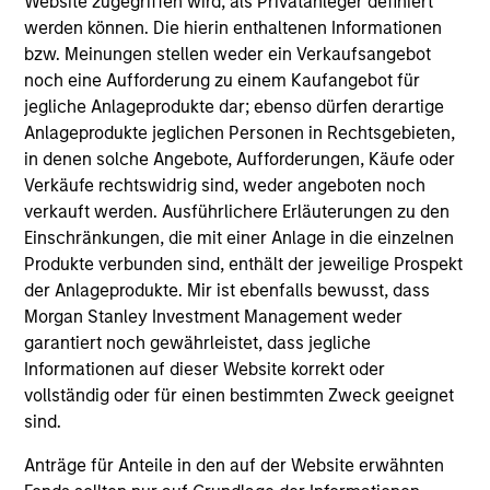
leaders provided a summary of the private
Website zugegriffen wird, als Privatanleger definiert
werden können. Die hierin enthaltenen Informationen
markets’ investment environment, a deep dive
bzw. Meinungen stellen weder ein Verkaufsangebot
into the entry opportunity in private real
noch eine Aufforderung zu einem Kaufangebot für
estate, and an in-depth review of private
jegliche Anlageprodukte dar; ebenso dürfen derartige
equity.
Anlageprodukte jeglichen Personen in Rechtsgebieten,
in denen solche Angebote, Aufforderungen, Käufe oder
Verkäufe rechtswidrig sind, weder angeboten noch
Private Markets Perspectives Q4
verkauft werden. Ausführlichere Erläuterungen zu den
Webinar
Einschränkungen, die mit einer Anlage in die einzelnen
Produkte verbunden sind, enthält der jeweilige Prospekt
03-DEZ-2025
der Anlageprodukte. Mir ist ebenfalls bewusst, dass
In this quarter’s webinar, our investment
Morgan Stanley Investment Management weder
garantiert noch gewährleistet, dass jegliche
leaders provided a comprehensive view of the
Informationen auf dieser Website korrekt oder
private markets landscape, shared strategic
vollständig oder für einen bestimmten Zweck geeignet
asset class insights—including a health check
sind.
on private credit—and delivered an in-depth
analysis of the evolving dynamics in private
Anträge für Anteile in den auf der Website erwähnten