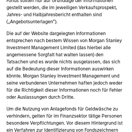
equity.
Fonds sollten nur auf Grundlage der Informationen
gestellt werden, die im jeweiligen Verkaufsprospekt,
Jahres- und Halbjahresbericht enthalten sind
Private Markets Perspectives Q3
(„Angebotsunterlagen”).
Webinar
Die auf der Website dargelegten Informationen
entsprechen nach bestem Wissen von Morgan Stanley
03-SEP-2025
Investment Management Limited (das hierbei alle
In this quarter's webinar, our investment
angemessene Sorgfalt hat walten lassen) den
leaders talked about the private markets
Tatsachen und es wurde nichts ausgelassen, das sich
environment, shared current asset class views,
auf die Bedeutung dieser Informationen auswirken
and explored the dynamics investors face in
könnte. Morgan Stanley Investment Management und
private credit.
seine verbundenen Unternehmen haften jedoch weder
für die Richtigkeit dieser Informationen noch für Fehler
oder Auslassungen durch Dritte.
Um die Nutzung von Anlagefonds für Geldwäsche zu
verhindern, gelten für im Finanzsektor tätige Personen
Register here for our next
besondere Verpflichtungen. Vor diesem Hintergrund ist
Webinar
Private Markets Perspectives
ein Verfahren zur Identifizierung von Fondszeichnern