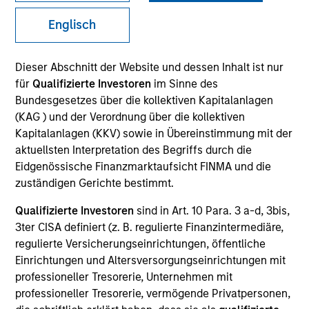
Englisch
Dieser Abschnitt der Website und dessen Inhalt ist nur
für
Qualifizierte Investoren
im Sinne des
Bundesgesetzes über die kollektiven Kapitalanlagen
(KAG ) und der Verordnung über die kollektiven
Kapitalanlagen (KKV) sowie in Übereinstimmung mit der
aktuellsten Interpretation des Begriffs durch die
Eidgenössische Finanzmarktaufsicht FINMA und die
zuständigen Gerichte bestimmt.
Quarterly Private Markets Insights
Qualifizierte Investoren
sind in Art. 10 Para. 3 a-d, 3bis,
3ter CISA definiert (z. B. regulierte Finanzintermediäre,
and Asset Class Deep Dive.
regulierte Versicherungseinrichtungen, öffentliche
Einrichtungen und Altersversorgungseinrichtungen mit
professioneller Tresorerie, Unternehmen mit
professioneller Tresorerie, vermögende Privatpersonen,
Private Markets Perspectives Q2