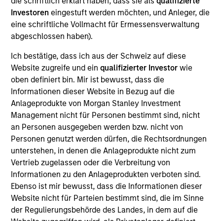
die schriftlich erklärt haben, dass sie als
qualifizierte
Webinar
Investoren
eingestuft werden möchten, und Anleger, die
eine schriftliche Vollmacht für Ermessensverwaltung
03-JUN-2026
abgeschlossen haben).
In this quarter’s webinar, our investment
Ich bestätige, dass ich aus der Schweiz auf diese
leaders provided an update on the signals
Website zugreife und ein
qualifizierter Investor
wie
observed in the latest private markets data, a
oben definiert bin. Mir ist bewusst, dass die
summary of the latest private markets asset
Informationen dieser Website in Bezug auf die
class views, and a deep dive into private
Anlageprodukte von Morgan Stanley Investment
credit, including addressing recent concerns
Management nicht für Personen bestimmt sind, nicht
an Personen ausgegeben werden bzw. nicht von
regarding software exposure.
Personen genutzt werden dürfen, die Rechtsordnungen
unterstehen, in denen die Anlageprodukte nicht zum
Vertrieb zugelassen oder die Verbreitung von
Private Markets Perspectives Q1
Informationen zu den Anlageprodukten verboten sind.
Webinar
Ebenso ist mir bewusst, dass die Informationen dieser
04-MÄR-2026
Website nicht für Parteien bestimmt sind, die im Sinne
In this quarter’s webinar, our investment
der Regulierungsbehörde des Landes, in dem auf die