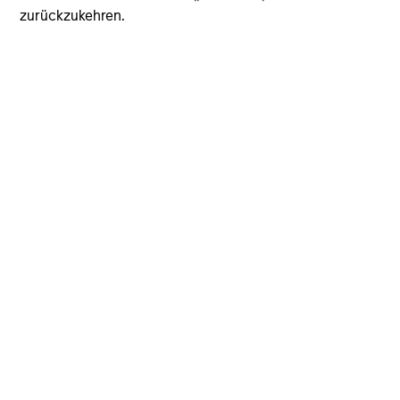
zurückzukehren.
Featured Insights
Vorgestellte Einblicke