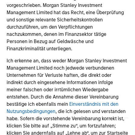
Register
vorgeschrieben. Morgan Stanley Investment
Management Limited hat das Recht, eine Überprüfung
und sonstige relevante Sicherheitskontrollen
Portfolio Solutions Group
durchzuführen, um den Verpflichtungen
The Portfolio Solutions Group is a comprehensive
nachzukommen, denen im Finanzsektor tätige
multi-asset business, with activity across all asset
Personen in Bezug auf Geldwäsche und
strategies and types (traditional and alternative),
Finanzkriminalität unterliegen.
through solutions that span fully liquid (public assets),
comprehensive (public and private assets) and fully
Ich erkenne an, dass weder Morgan Stanley Investment
private portfolios. Offerings are delivered via a
Management Limited noch jedwede verbundenen
managed portfolio or model, in discretionary or
Unternehmen für Verluste haften, die direkt oder
advisory format.
indirekt durch eingesehene Informationen infolge
meiner falschen oder irrtümlichen Wiedergabe
entstehen. Durch die Annahme dieser Vereinbarung
bestätige ich ebenfalls mein
Einverständnis mit den
Nutzungsbedingungen
, die ich gelesen und verstanden
habe. Sofern die vorstehende Vereinbarung korrekt ist,
klicken Sie bitte auf „Stimme zu“, um fortzufahren;
klicken Sie andernfalls auf „Lehne ab“, um zur Startseite