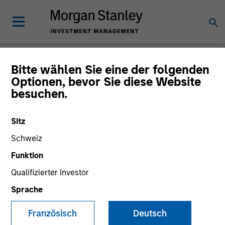
Morgan Stanley
Bitte wählen Sie eine der folgenden
Optionen, bevor Sie diese Website
Investment Funds
besuchen.
Änderung des Fondsvehikels
Sitz
Schweiz
Funktion
Qualifizierter Investor
Sprache
Französisch
Deutsch
Dieses Dokument ist ein Marketingdokument.