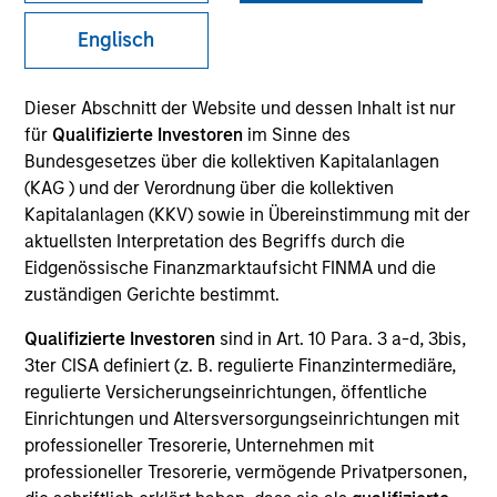
Die Wertentwicklung in der Vergangenheit ist kein
Englisch
verlässlicher Indikator für die künftige Wertentwicklung.
Die Rendite kann infolge von Währungsschwankungen
steigen oder sinken. Alle Performanceangaben werden auf
Dieser Abschnitt der Website und dessen Inhalt ist nur
Basis der Nettoinventarwerte (NIW) berechnet. Alle
Performance- und Index-Daten stammen von Morgan
für
Qualifizierte Investoren
im Sinne des
Stanley Investment Management.
Bundesgesetzes über die kollektiven Kapitalanlagen
(KAG ) und der Verordnung über die kollektiven
Klicken Sie auf den Fondsnamen, um Informationen über
die Renditen des Kalenderjahres zu erhalten.
Kapitalanlagen (KKV) sowie in Übereinstimmung mit der
aktuellsten Interpretation des Begriffs durch die
Eidgenössische Finanzmarktaufsicht FINMA und die
zuständigen Gerichte bestimmt.
Qualifizierte Investoren
sind in Art. 10 Para. 3 a-d, 3bis,
3ter CISA definiert (z. B. regulierte Finanzintermediäre,
*Basiswährung des Fonds
regulierte Versicherungseinrichtungen, öffentliche
Dieses Material enthält Informationen über die Teilfonds
Einrichtungen und Altersversorgungseinrichtungen mit
von Morgan Stanley Investment Funds, einer in Luxemburg
professioneller Tresorerie, Unternehmen mit
ansässigen SICAV (Société d’Investissement à Capital
professioneller Tresorerie, vermögende Privatpersonen,
Variable). (die „Gesellschaft“), die im Großherzogtum