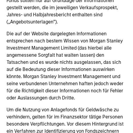
Fonds sollten nur auf Grundlage der Informationen
und der Rücknahme von Anteilen anfallen, werden nicht
gestellt werden, die im jeweiligen Verkaufsprospekt,
berücksichtigt. Alle Performance- und Index-Daten
stammen von Morgan Stanley Investment Management
Jahres- und Halbjahresbericht enthalten sind
Limited („MSIM Ltd.”).
(„Angebotsunterlagen”).
Der Wert der Anlagen und der mit ihnen erzielten Erträge
Die auf der Website dargelegten Informationen
können sowohl steigen als auch fallen. Es ist daher
entsprechen nach bestem Wissen von Morgan Stanley
möglich, dass Anleger das ursprünglich investierte Kapital
nicht in voller Höhe zurückerhalten.
Investment Management Limited (das hierbei alle
angemessene Sorgfalt hat walten lassen) den
Die Performance versteht sich nach Abzug der Gebühren.
Tatsachen und es wurde nichts ausgelassen, das sich
Die Angaben zur Performance des laufenden Jahres sind
nicht annualisiert. Die Performance von anderen
auf die Bedeutung dieser Informationen auswirken
Anteilsklassen (sofern angeboten) kann abweichen. Setzen
könnte. Morgan Stanley Investment Management und
Sie sich bitte gründlich mit den Anlagezielen und -risiken
seine verbundenen Unternehmen haften jedoch weder
sowie den Kosten und Gebühren des Fonds auseinander,
für die Richtigkeit dieser Informationen noch für Fehler
bevor Sie eine Anlageentscheidung treffen.
oder Auslassungen durch Dritte.
Der Einsatz von Fremdkapital erhöht die Risiken, so dass
eine relativ kleine Bewegung im Wert einer Anlage zu einer
Um die Nutzung von Anlagefonds für Geldwäsche zu
unverhältnismäßig großen Bewegung, sowohl im negativen
verhindern, gelten für im Finanzsektor tätige Personen
als auch im positiven Sinne, im Wert dieser Anlage und
damit auch im Wert des Fonds führen kann.
besondere Verpflichtungen. Vor diesem Hintergrund ist
ein Verfahren zur Identifizierung von Fondszeichnern