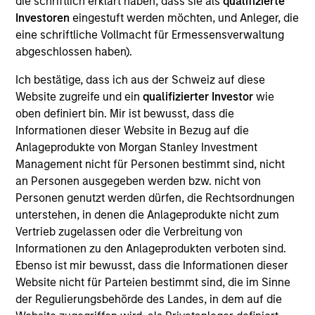
Luxemburg als Organismus für gemeinsame Anlagen
die schriftlich erklärt haben, dass sie als
qualifizierte
gemäß Teil 1 des Gesetzes vom 17. Dezember 2010 in
Investoren
eingestuft werden möchten, und Anleger, die
seiner geänderten Fassung registriert ist. Die Gesellschaft
eine schriftliche Vollmacht für Ermessensverwaltung
ist ein Organismus für gemeinsame Anlagen in
abgeschlossen haben).
Wertpapieren („OGAW“).
Anträge auf Anteile an den Teilfonds sollten erst gestellt
Ich bestätige, dass ich aus der Schweiz auf diese
werden, wenn der aktuelle Verkaufsprospekt, das Key
Website zugreife und ein
qualifizierter Investor
wie
Information Document („KID“) oder das Key Investor
oben definiert bin. Mir ist bewusst, dass die
Information Document („KIID“), der Jahres- und
Informationen dieser Website in Bezug auf die
Halbjahresbericht („Angebotsunterlagen“) oder andere
Dokumente, die in Ihrer Nähe online unter
Anlageprodukte von Morgan Stanley Investment
https://www.morganstanley.com/im/msinvf/index.html
Management nicht für Personen bestimmt sind, nicht
verfügbar sind oder kostenlos beim Geschäftssitz von
an Personen ausgegeben werden bzw. nicht von
Morgan Stanley Investment Funds, European Bank and
Personen genutzt werden dürfen, die Rechtsordnungen
Business Centre, 6B route de Trèves, L-2633
unterstehen, in denen die Anlageprodukte nicht zum
Senningerberg, R.C.S. Luxemburg B 29 192, erhältlich.
Vertrieb zugelassen oder die Verbreitung von
Informationen in Bezug auf Nachhaltigkeitsaspekte des
Informationen zu den Anlageprodukten verboten sind.
Fonds und die Zusammenfassung der Anlegerrechte
Ebenso ist mir bewusst, dass die Informationen dieser
finden Sie auf der oben erwähnten Webseite.
Website nicht für Parteien bestimmt sind, die im Sinne
Italienische Anleger sollten darüber hinaus das
der Regulierungsbehörde des Landes, in dem auf die
„Erweiterte Zeichnungsformular“ und alle Anleger aus