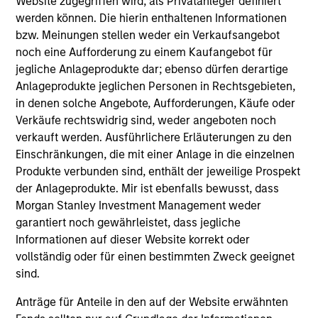
Website zugegriffen wird, als Privatanleger definiert
Hongkong den Abschnitt „Zusätzliche Informationen für
Anleger aus Hongkong“ im Verkaufsprospekt beachten.
werden können. Die hierin enthaltenen Informationen
Deutschsprachige Exemplare des Verkaufsprospekts, des
bzw. Meinungen stellen weder ein Verkaufsangebot
KID oder des KIID, der Statuten der Gesellschaft und der
noch eine Aufforderung zu einem Kaufangebot für
Jahres- und Halbjahresberichte sowie zusätzliche
jegliche Anlageprodukte dar; ebenso dürfen derartige
Informationen sind kostenlos bei der Schweizer Vertretung
erhältlich. Die Schweizer Vertretung ist Carnegie Fund
Anlageprodukte jeglichen Personen in Rechtsgebieten,
Services S.A., 11, rue du Général-Dufour, 1204 Genf,
in denen solche Angebote, Aufforderungen, Käufe oder
Schweiz. Die Schweizer Zahlstelle ist Banque Cantonale
Verkäufe rechtswidrig sind, weder angeboten noch
de Genève, 17, quai de l’Ile, 1204 Genf, Schweiz.
verkauft werden. Ausführlichere Erläuterungen zu den
Beendet die Verwaltungsgesellschaft des entsprechenden
Einschränkungen, die mit einer Anlage in die einzelnen
Fonds ihre Vereinbarung zur Vermarktung dieses Fonds in
Produkte verbunden sind, enthält der jeweilige Prospekt
einem Land des EWR, in dem dieser für den Verkauf
der Anlageprodukte. Mir ist ebenfalls bewusst, dass
registriert ist, so geschieht dies in Übereinstimmung mit
den OGAW-Vorschriften.
Morgan Stanley Investment Management weder
garantiert noch gewährleistet, dass jegliche
Mit dem Fonds verbundene Begriffe und
Informationen auf dieser Website korrekt oder
Begriffsbestimmungen können Sie unserer Seite mit
dem
Glossar
entnehmen.
vollständig oder für einen bestimmten Zweck geeignet
sind.
Performanceangaben werden auf Basis der
Nettoinventarwerte (NAV) und abzüglich Gebühren
Anträge für Anteile in den auf der Website erwähnten
berechnet. Provisionen und Kosten, die bei der Ausgabe