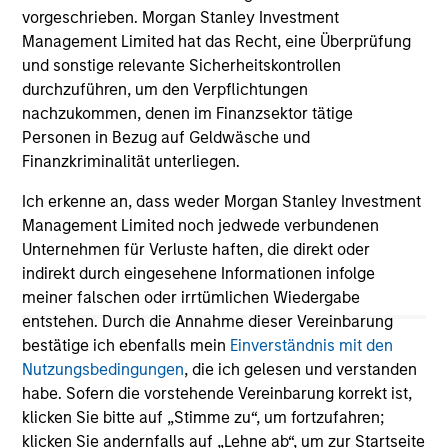
Die auf dieser Webseite verfügbaren Unterlagen beziehen
vorgeschrieben. Morgan Stanley Investment
sich auf mehrere Teilfonds der Morgan Stanley Investment
Management Limited hat das Recht, eine Überprüfung
Management Funds-Reihe. Bitte beachten Sie, dass nicht
alle Teilfonds in allen Ländern verfügbar sind und Teilfonds
und sonstige relevante Sicherheitskontrollen
nicht für Personen mit Wohnsitz in Ländern verfügbar sind,
durchzuführen, um den Verpflichtungen
in denen die Weitergabe bzw. Verfügbarkeit des Materials
nachzukommen, denen im Finanzsektor tätige
den jeweils geltenden Gesetzen oder Vorschriften
zuwiderlaufen würde.
Personen in Bezug auf Geldwäsche und
Finanzkriminalität unterliegen.
Je höher die Kategorie (1-7), desto höher ist der mögliche
Ertrag, aber auch das Risiko, den ursprünglich angelegten
Ich erkenne an, dass weder Morgan Stanley Investment
Betrag zu verlieren. Kategorie 1 bedeutet nicht, dass es sich
Management Limited noch jedwede verbundenen
um eine risikofreie Anlage handelt. Bitte beachten Sie die
BasisInformationsBlatt („BIB“) des Fonds unter Ressourcen,
Unternehmen für Verluste haften, die direkt oder
die Risikoeinstufungen und -hinweise für die einzelnen
indirekt durch eingesehene Informationen infolge
Anlageklassen enthalten.
meiner falschen oder irrtümlichen Wiedergabe
1
entstehen. Durch die Annahme dieser Vereinbarung
Das
Morningstar Rating™
(Sterne-Rating) für Fonds wird
bestätige ich ebenfalls mein
Einverständnis mit den
für Vermögensverwaltungsprodukte (wie Investmentfonds,
Variable-Annuity- und Variable-Life-Unterkonten (variable
Nutzungsbedingungen
, die ich gelesen und verstanden
Renten- und Lebensversicherung), börsennotierte Fonds,
habe. Sofern die vorstehende Vereinbarung korrekt ist,
geschlossene Fonds und separate Konten) berechnet, die
klicken Sie bitte auf „Stimme zu“, um fortzufahren;
seit mindestens drei Jahren existieren. Börsennotierte
klicken Sie andernfalls auf „Lehne ab“, um zur Startseite
Fonds und offene Investmentfonds werden zu