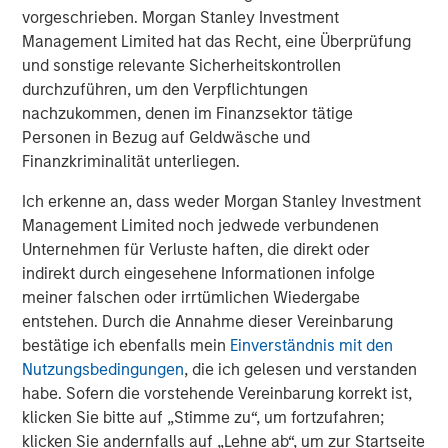
take a variety of steps to reduce risk and protect capital,
vorgeschrieben. Morgan Stanley Investment
specifically:
Management Limited hat das Recht, eine Überprüfung
und sonstige relevante Sicherheitskontrollen
Reduce overall portfolio gross exposure by selling
durchzuführen, um den Verpflichtungen
longs and covering shorts at the same time, so that
nachzukommen, denen im Finanzsektor tätige
the portfolio has less capital at risk
Personen in Bezug auf Geldwäsche und
Finanzkriminalität unterliegen.
Reduce position sizes to reduce volatility
Ich erkenne an, dass weder Morgan Stanley Investment
Incorporate portfolio protection in the form of index
Management Limited noch jedwede verbundenen
hedges, futures or options
Unternehmen für Verluste haften, die direkt oder
indirekt durch eingesehene Informationen infolge
Long-Short Strategies Have Held Their Own In Prior
meiner falschen oder irrtümlichen Wiedergabe
Market Downturns
entstehen. Durch die Annahme dieser Vereinbarung
bestätige ich ebenfalls mein
Einverständnis mit den
During the bear markets of 2000-2002 and 2007-2008,
Nutzungsbedingungen
, die ich gelesen und verstanden
the down markets of mid-2011 and late-2018, the chaotic
habe. Sofern die vorstehende Vereinbarung korrekt ist,
beginning of 2020 as the COVID-19 pandemic unfolded,
klicken Sie bitte auf „Stimme zu“, um fortzufahren;
and the 2022 bear market, long-short equity strategies
klicken Sie andernfalls auf „Lehne ab“, um zur Startseite