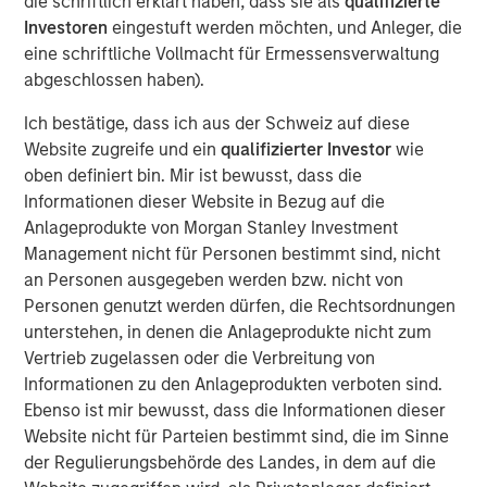
die schriftlich erklärt haben, dass sie als
qualifizierte
lower sensitivity to equity market movements, as
Investoren
eingestuft werden möchten, und Anleger, die
measured by beta, volatility and drawdowns. When
eine schriftliche Vollmacht für Ermessensverwaltung
included as part of a broadly diversified portfolio, such
abgeschlossen haben).
strategies have the potential to: (1) generate profits from
their long and short positions and (2) provide an element
Ich bestätige, dass ich aus der Schweiz auf diese
of risk mitigation, or hedge, when markets decline
Website zugreife und ein
qualifizierter Investor
wie
because gains on short positions will dampen losses on
oben definiert bin. Mir ist bewusst, dass die
long positions.
Informationen dieser Website in Bezug auf die
Anlageprodukte von Morgan Stanley Investment
“What is shorting? Short selling involves
Management nicht für Personen bestimmt sind, nicht
borrowing shares and selling them at a
an Personen ausgegeben werden bzw. nicht von
certain price on the assumption that the
Personen genutzt werden dürfen, die Rechtsordnungen
price will decline, allowing the seller to
unterstehen, in denen die Anlageprodukte nicht zum
buy shares back at a lower price and
Vertrieb zugelassen oder die Verbreitung von
return them to the owner. Short selling is
Informationen zu den Anlageprodukten verboten sind.
only profitable when share prices
Ebenso ist mir bewusst, dass die Informationen dieser
decline and may be exposed to steep
Website nicht für Parteien bestimmt sind, die im Sinne
losses if share prices rise.”
der Regulierungsbehörde des Landes, in dem auf die
A Broad Category With A Strategy For Every Risk