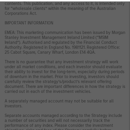
contents. This publication, and any access to it, is intended only
for “wholesale clients” within the meaning of the Australian
Corporations Act.
IMPORTANT INFORMATION
EMEA: This marketing communication has been issued by Morgan
Stanley Investment Management Ireland Limited (“MSIM
Ireland”). Authorised and regulated by the Financial Conduct
Authority. Registered in England No. 1981121. Registered Office:
25 Cabot Square, Canary Wharf, London E14 4QA.
There is no guarantee that any investment strategy will work
under all market conditions, and each investor should evaluate
their ability to invest for the long-term, especially during periods
of downturn in the market. Prior to investing, investors should
carefully review the strategy’s/product’s relevant offering
document. There are important differences in how the strategy is
carried out in each of the investment vehicles.
A separately managed account may not be suitable for all
investors.
Separate accounts managed according to the Strategy include
a number of securities and will not necessarily track the
performance of any index. Please consider the investment