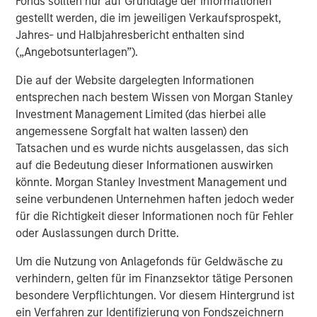
Fonds sollten nur auf Grundlage der Informationen
gestellt werden, die im jeweiligen Verkaufsprospekt,
Jahres- und Halbjahresbericht enthalten sind
(„Angebotsunterlagen”).
Die auf der Website dargelegten Informationen
entsprechen nach bestem Wissen von Morgan Stanley
Investment Management Limited (das hierbei alle
angemessene Sorgfalt hat walten lassen) den
Tatsachen und es wurde nichts ausgelassen, das sich
For illustrative purposes only.
auf die Bedeutung dieser Informationen auswirken
könnte. Morgan Stanley Investment Management und
Long-Short Strategies Are Also Actively Managed
seine verbundenen Unternehmen haften jedoch weder
für die Richtigkeit dieser Informationen noch für Fehler
In addition to the potentially risk-mitigating benefits of
oder Auslassungen durch Dritte.
including short positions, long-short strategies typically
have flexibility to adjust their risk profiles in response to
Um die Nutzung von Anlagefonds für Geldwäsche zu
changing market conditions. They are not required to
verhindern, gelten für im Finanzsektor tätige Personen
maintain static exposures, nor are they tethered to a
besondere Verpflichtungen. Vor diesem Hintergrund ist
benchmark. Managers of market-neutral strategies can
ein Verfahren zur Identifizierung von Fondszeichnern