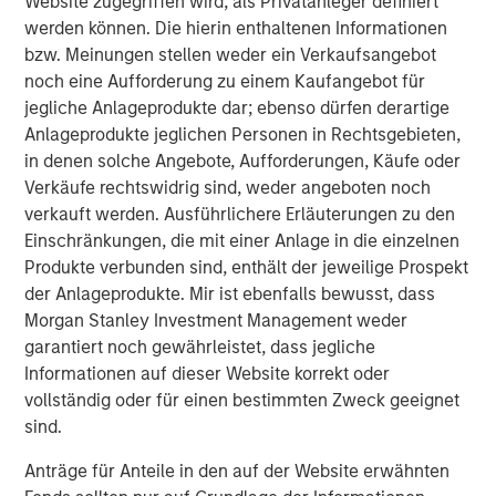
Website zugegriffen wird, als Privatanleger definiert
Appetite
werden können. Die hierin enthaltenen Informationen
A range of strategies fall under the general category of
bzw. Meinungen stellen weder ein Verkaufsangebot
long-short equity
(Display 1).
In our view, the most
noch eine Aufforderung zu einem Kaufangebot für
compelling strategy in today’s market environment would
jegliche Anlageprodukte dar; ebenso dürfen derartige
be a low-net or zero-net strategy, otherwise known as
Anlageprodukte jeglichen Personen in Rechtsgebieten,
“market neutral.” Compared to other long-short equity
in denen solche Angebote, Aufforderungen, Käufe oder
strategies, market neutral strategies tend to exhibit low or
Verkäufe rechtswidrig sind, weder angeboten noch
zero beta, lower market risk, lower market volatility and
verkauft werden. Ausführlichere Erläuterungen zu den
seek to generate returns through stock selection. These
Einschränkungen, die mit einer Anlage in die einzelnen
strategies are not designed to shoot the lights out, but
Produkte verbunden sind, enthält der jeweilige Prospekt
they have the potential to provide steady gains even in
der Anlageprodukte. Mir ist ebenfalls bewusst, dass
down markets.
Morgan Stanley Investment Management weder
garantiert noch gewährleistet, dass jegliche
Informationen auf dieser Website korrekt oder
Display 1
vollständig oder für einen bestimmten Zweck geeignet
Characteristics of Long-Short Equity Strategies
sind.
Anträge für Anteile in den auf der Website erwähnten