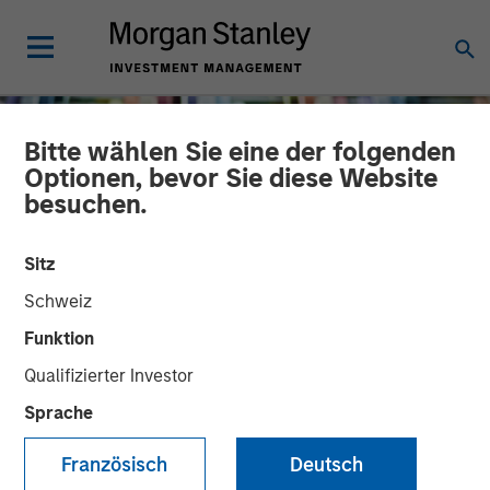
Bitte wählen Sie eine der folgenden
Optionen, bevor Sie diese Website
besuchen.
Sitz
Schweiz
Funktion
Qualifizierter Investor
INSIGHTS
Sprache
Long Short Equity
Französisch
Deutsch
Strategies: "Hedging" Your