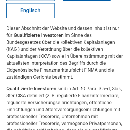
Bets
Englisch
13 JANUAR 2026
Dieser Abschnitt der Website und dessen Inhalt ist nur
für
Qualifizierte Investoren
im Sinne des
Bundesgesetzes über die kollektiven Kapitalanlagen
(KAG ) und der Verordnung über die kollektiven
Kapitalanlagen (KKV) sowie in Übereinstimmung mit der
As market volatility continues due to inflation, Central
aktuellsten Interpretation des Begriffs durch die
Bank policy, and other concerns, investors may be
Eidgenössische Finanzmarktaufsicht FINMA und die
seeking ways to add resiliency to their portfolios. It could
zuständigen Gerichte bestimmt.
therefore be an opportune time to consider the inherently
risk-mitigating characteristics of long-short equity
Qualifizierte Investoren
sind in Art. 10 Para. 3 a-d, 3bis,
strategies.
3ter CISA definiert (z. B. regulierte Finanzintermediäre,
regulierte Versicherungseinrichtungen, öffentliche
As the name suggests, long-short equity strategies invest
Einrichtungen und Altersversorgungseinrichtungen mit
both long and short in publicly traded equities and equity-
professioneller Tresorerie, Unternehmen mit
related instruments. Compared to their long-only
professioneller Tresorerie, vermögende Privatpersonen,
counterparts, long-short strategies are designed to have