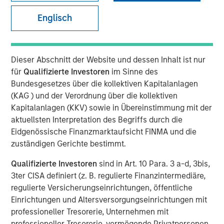
Englisch
Dieser Abschnitt der Website und dessen Inhalt ist nur
00:00
14:44
für
Qualifizierte Investoren
im Sinne des
Bundesgesetzes über die kollektiven Kapitalanlagen
(KAG ) und der Verordnung über die kollektiven
Kapitalanlagen (KKV) sowie in Übereinstimmung mit der
While credit spreads are tight, we believe there are
aktuellsten Interpretation des Begriffs durch die
still good values across public fixed income.
Eidgenössische Finanzmarktaufsicht FINMA und die
zuständigen Gerichte bestimmt.
We discuss our position on duration given the rise in
energy prices and worries about inflation.
Qualifizierte Investoren
sind in Art. 10 Para. 3 a-d, 3bis,
3ter CISA definiert (z. B. regulierte Finanzintermediäre,
With geopolitical risks on investors’ minds, we view
regulierte Versicherungseinrichtungen, öffentliche
Emerging Market debt as a good source of carry,
Einrichtungen und Altersversorgungseinrichtungen mit
with a low correlation to the drivers of U.S. markets.
professioneller Tresorerie, Unternehmen mit
View Transcript
professioneller Tresorerie, vermögende Privatpersonen,