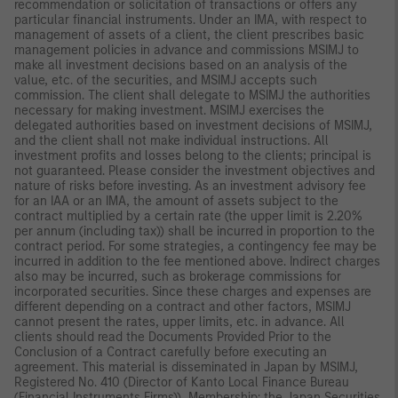
recommendation or solicitation of transactions or offers any
particular financial instruments. Under an IMA, with respect to
management of assets of a client, the client prescribes basic
management policies in advance and commissions MSIMJ to
make all investment decisions based on an analysis of the
value, etc. of the securities, and MSIMJ accepts such
commission. The client shall delegate to MSIMJ the authorities
necessary for making investment. MSIMJ exercises the
delegated authorities based on investment decisions of MSIMJ,
and the client shall not make individual instructions. All
investment profits and losses belong to the clients; principal is
not guaranteed. Please consider the investment objectives and
nature of risks before investing. As an investment advisory fee
for an IAA or an IMA, the amount of assets subject to the
contract multiplied by a certain rate (the upper limit is 2.20%
per annum (including tax)) shall be incurred in proportion to the
contract period. For some strategies, a contingency fee may be
incurred in addition to the fee mentioned above. Indirect charges
also may be incurred, such as brokerage commissions for
incorporated securities. Since these charges and expenses are
different depending on a contract and other factors, MSIMJ
cannot present the rates, upper limits, etc. in advance. All
clients should read the Documents Provided Prior to the
Conclusion of a Contract carefully before executing an
agreement. This material is disseminated in Japan by MSIMJ,
Registered No. 410 (Director of Kanto Local Finance Bureau
(Financial Instruments Firms)), Membership: the Japan Securities