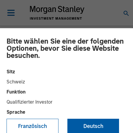
Bitte wählen Sie eine der folgenden
CARON'S CORNER
INSIGHTS
Optionen, bevor Sie diese Website
besuchen.
Fixed Income: A Great
Source of Alpha in
Sitz
Portfolios
Schweiz
Funktion
04 MAI 2026
Qualifizierter Investor
Sprache
Jim Caron
Chief Investment Officer,
Französisch
Deutsch
Portfolio Solutions Group