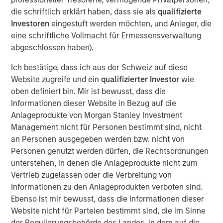
See below for important disclosures.
die schriftlich erklärt haben, dass sie als
qualifizierte
Investoren
eingestuft werden möchten, und Anleger, die
Portfolio Solutions Group
eine schriftliche Vollmacht für Ermessensverwaltung
The Portfolio Solutions Group is a comprehensive multi-
abgeschlossen haben).
asset business, with activity across all asset strategies
Ich bestätige, dass ich aus der Schweiz auf diese
and types (traditional and alternative), through solutions
Website zugreife und ein
qualifizierter Investor
wie
that span fully liquid (public assets), comprehensive
oben definiert bin. Mir ist bewusst, dass die
(public and private assets) and fully private portfolios.
Informationen dieser Website in Bezug auf die
Offerings are delivered via a managed portfolio or model,
Anlageprodukte von Morgan Stanley Investment
in discretionary or advisory format.
Management nicht für Personen bestimmt sind, nicht
an Personen ausgegeben werden bzw. nicht von
Ähnliche Einblicke
Personen genutzt werden dürfen, die Rechtsordnungen
unterstehen, in denen die Anlageprodukte nicht zum
CARON’S CORNER
Vertrieb zugelassen oder die Verbreitung von
There’s a New Sheriff in Town: Culture
Informationen zu den Anlageprodukten verboten sind.
Change at the Fed
Ebenso ist mir bewusst, dass die Informationen dieser
Website nicht für Parteien bestimmt sind, die im Sinne
der Regulierungsbehörde des Landes, in dem auf die