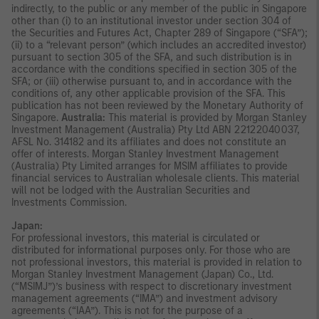
indirectly, to the public or any member of the public in Singapore
other than (i) to an institutional investor under section 304 of
the Securities and Futures Act, Chapter 289 of Singapore (“SFA”);
(ii) to a “relevant person” (which includes an accredited investor)
pursuant to section 305 of the SFA, and such distribution is in
accordance with the conditions specified in section 305 of the
SFA; or (iii) otherwise pursuant to, and in accordance with the
conditions of, any other applicable provision of the SFA. This
publication has not been reviewed by the Monetary Authority of
Singapore.
Australia:
This material is provided by Morgan Stanley
Investment Management (Australia) Pty Ltd ABN 22122040037,
AFSL No. 314182 and its affiliates and does not constitute an
offer of interests. Morgan Stanley Investment Management
(Australia) Pty Limited arranges for MSIM affiliates to provide
financial services to Australian wholesale clients. This material
will not be lodged with the Australian Securities and
Investments Commission.
Japan:
For professional investors, this material is circulated or
distributed for informational purposes only. For those who are
not professional investors, this material is provided in relation to
Morgan Stanley Investment Management (Japan) Co., Ltd.
(“MSIMJ”)’s business with respect to discretionary investment
management agreements (“IMA”) and investment advisory
agreements (“IAA”). This is not for the purpose of a