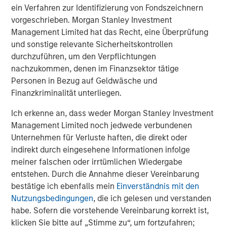
The MSIM Quantitative Duration
F
ein Verfahren zur Identifizierung von Fondszeichnern
Strategy Model: A Factor-Based
C
vorgeschrieben. Morgan Stanley Investment
Approach to Managing Interest Rates
Management Limited hat das Recht, eine Überprüfung
Anton Heese and Matas Vala explore the
H
und sonstige relevante Sicherheitskontrollen
Quantitative Duration Strategy Model, one of the
h
durchzuführen, um den Verpflichtungen
proprietary tools the team uses to enhance their
c
nachzukommen, denen im Finanzsektor tätige
investment process, as it helps provide structure
d
Personen in Bezug auf Geldwäsche und
and rigour with identifying and processing
l
Finanzkriminalität unterliegen.
relevant and important data.
C
f
Ich erkenne an, dass weder Morgan Stanley Investment
c
05-AUG-2026
0
Management Limited noch jedwede verbundenen
Unternehmen für Verluste haften, die direkt oder
indirekt durch eingesehene Informationen infolge
meiner falschen oder irrtümlichen Wiedergabe
entstehen. Durch die Annahme dieser Vereinbarung
bestätige ich ebenfalls mein
Einverständnis mit den
Nutzungsbedingungen
, die ich gelesen und verstanden
habe. Sofern die vorstehende Vereinbarung korrekt ist,
Risk Considerations
Diversification
does not eliminate the risk of loss.
klicken Sie bitte auf „Stimme zu“, um fortzufahren;