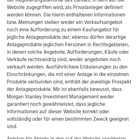
CARON’S CORNER
Website zugegriffen wird, als Privatanleger definiert
The Blurred Lines Between Growth and Value
werden können. Die hierin enthaltenen Informationen
Create an Investment Opportunity
bzw. Meinungen stellen weder ein Verkaufsangebot
noch eine Aufforderung zu einem Kaufangebot für
jegliche Anlageprodukte dar; ebenso dürfen derartige
CARON’S CORNER
Anlageprodukte jeglichen Personen in Rechtsgebieten,
in denen solche Angebote, Aufforderungen, Käufe oder
Adapting to a Structurally Higher Nominal
Verkäufe rechtswidrig sind, weder angeboten noch
World
verkauft werden. Ausführlichere Erläuterungen zu den
Einschränkungen, die mit einer Anlage in die einzelnen
Produkte verbunden sind, enthält der jeweilige Prospekt
der Anlageprodukte. Mir ist ebenfalls bewusst, dass
The Author
Morgan Stanley Investment Management weder
garantiert noch gewährleistet, dass jegliche
Informationen auf dieser Website korrekt oder
vollständig oder für einen bestimmten Zweck geeignet
sind.
Jim Caron
Managing Director
Anträge für Anteile in den auf der Website erwähnten