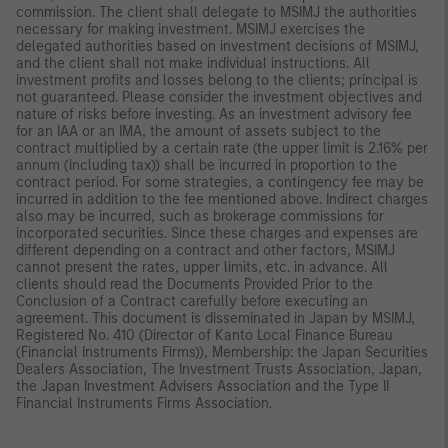
commission. The client shall delegate to MSIMJ the authorities
necessary for making investment. MSIMJ exercises the
delegated authorities based on investment decisions of MSIMJ,
and the client shall not make individual instructions. All
investment profits and losses belong to the clients; principal is
not guaranteed. Please consider the investment objectives and
nature of risks before investing. As an investment advisory fee
for an IAA or an IMA, the amount of assets subject to the
contract multiplied by a certain rate (the upper limit is 2.16% per
annum (including tax)) shall be incurred in proportion to the
contract period. For some strategies, a contingency fee may be
incurred in addition to the fee mentioned above. Indirect charges
also may be incurred, such as brokerage commissions for
incorporated securities. Since these charges and expenses are
different depending on a contract and other factors, MSIMJ
cannot present the rates, upper limits, etc. in advance. All
clients should read the Documents Provided Prior to the
Conclusion of a Contract carefully before executing an
agreement. This document is disseminated in Japan by MSIMJ,
Registered No. 410 (Director of Kanto Local Finance Bureau
(Financial Instruments Firms)), Membership: the Japan Securities
Dealers Association, The Investment Trusts Association, Japan,
the Japan Investment Advisers Association and the Type II
Financial Instruments Firms Association.