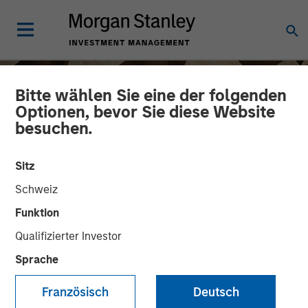
Bitte wählen Sie eine der folgenden
Optionen, bevor Sie diese Website
besuchen.
Sitz
Schweiz
Funktion
Qualifizierter Investor
INSIGHTS
Sprache
Head of Morgan Stanley
Französisch
Deutsch
Capital Partners: Aaron