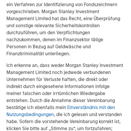
Vorgestellte Einblicke
ein Verfahren zur Identifizierung von Fondszeichnern
vorgeschrieben. Morgan Stanley Investment
Management Limited hat das Recht, eine Überprüfung
und sonstige relevante Sicherheitskontrollen
durchzuführen, um den Verpflichtungen
nachzukommen, denen im Finanzsektor tätige
Personen in Bezug auf Geldwäsche und
Finanzkriminalität unterliegen.
Ich erkenne an, dass weder Morgan Stanley Investment
Management Limited noch jedwede verbundenen
Unternehmen für Verluste haften, die direkt oder
ARTIKEL
T
indirekt durch eingesehene Informationen infolge
meiner falschen oder irrtümlichen Wiedergabe
The MSIM Quantitative Duration
F
entstehen. Durch die Annahme dieser Vereinbarung
Strategy Model: A Factor-Based
C
bestätige ich ebenfalls mein
Einverständnis mit den
Approach to Managing Interest Rates
Anton Heese and Matas Vala explore the
H
Nutzungsbedingungen
, die ich gelesen und verstanden
Quantitative Duration Strategy Model, one of the
h
habe. Sofern die vorstehende Vereinbarung korrekt ist,
proprietary tools the team uses to enhance their
c
klicken Sie bitte auf „Stimme zu“, um fortzufahren;