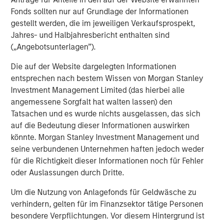
ARTIKEL
Fonds sollten nur auf Grundlage der Informationen
gestellt werden, die im jeweiligen Verkaufsprospekt,
Hands-On Operational Improvement Key to
Jahres- und Halbjahresbericht enthalten sind
Creating Alpha in the Middle Market
(„Angebotsunterlagen”).
Die auf der Website dargelegten Informationen
entsprechen nach bestem Wissen von Morgan Stanley
The Author
Investment Management Limited (das hierbei alle
angemessene Sorgfalt hat walten lassen) den
Tatsachen und es wurde nichts ausgelassen, das sich
auf die Bedeutung dieser Informationen auswirken
könnte. Morgan Stanley Investment Management und
Aaron Sack
seine verbundenen Unternehmen haften jedoch weder
Managing Director
für die Richtigkeit dieser Informationen noch für Fehler
oder Auslassungen durch Dritte.
Um die Nutzung von Anlagefonds für Geldwäsche zu
verhindern, gelten für im Finanzsektor tätige Personen
besondere Verpflichtungen. Vor diesem Hintergrund ist