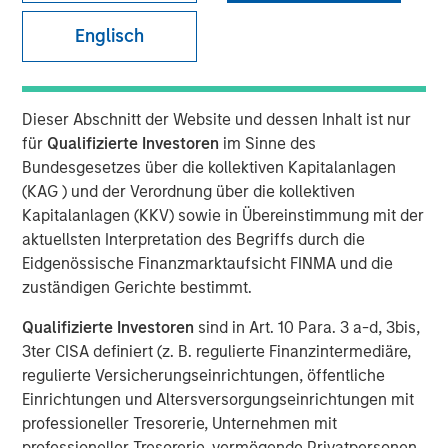
Sack, on Private Capital
Englisch
Call Podcast
Dieser Abschnitt der Website und dessen Inhalt ist nur
10 DEZEMBER 2025
für
Qualifizierte Investoren
im Sinne des
Bundesgesetzes über die kollektiven Kapitalanlagen
(KAG ) und der Verordnung über die kollektiven
The Author
Kapitalanlagen (KKV) sowie in Übereinstimmung mit der
aktuellsten Interpretation des Begriffs durch die
Eidgenössische Finanzmarktaufsicht FINMA und die
Aaron Sack
zuständigen Gerichte bestimmt.
Managing Director
Qualifizierte Investoren
sind in Art. 10 Para. 3 a-d, 3bis,
3ter CISA definiert (z. B. regulierte Finanzintermediäre,
regulierte Versicherungseinrichtungen, öffentliche
Einrichtungen und Altersversorgungseinrichtungen mit
Head of Morgan Stanley Capital Partners (MSCP), Aaron
professioneller Tresorerie, Unternehmen mit
Sack, joined Churchill’s Private Capital Call podcast with
professioneller Tresorerie, vermögende Privatpersonen,