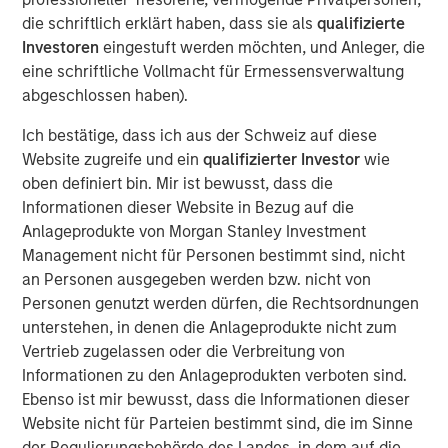
host Randy Schwimmer to share his insights on the
die schriftlich erklärt haben, dass sie als
qualifizierte
evolving private equity landscape. He discusses how
Investoren
eingestuft werden möchten, und Anleger, die
MSCP drives operational value, partners with founders,
eine schriftliche Vollmacht für Ermessensverwaltung
and empowers small and midsize businesses to thrive in
abgeschlossen haben).
a crowded market. He also reflects on his 30 years of
experience in the industry and offers key guidance for
Ich bestätige, dass ich aus der Schweiz auf diese
young professionals looking to establish their own private
Website zugreife und ein
qualifizierter Investor
wie
equity careers.
oben definiert bin. Mir ist bewusst, dass die
Informationen dieser Website in Bezug auf die
Anlageprodukte von Morgan Stanley Investment
Listen here
Management nicht für Personen bestimmt sind, nicht
an Personen ausgegeben werden bzw. nicht von
Personen genutzt werden dürfen, die Rechtsordnungen
About Private Capital Call
unterstehen, in denen die Anlageprodukte nicht zum
The only podcast for institutional investors and asset managers
Vertrieb zugelassen oder die Verbreitung von
of private capital around the world. Our conversations with
industry thought-leaders covers the economy, capital markets,
Informationen zu den Anlageprodukten verboten sind.
as well as private equity and private credit.
Ebenso ist mir bewusst, dass die Informationen dieser
Website nicht für Parteien bestimmt sind, die im Sinne
der Regulierungsbehörde des Landes, in dem auf die