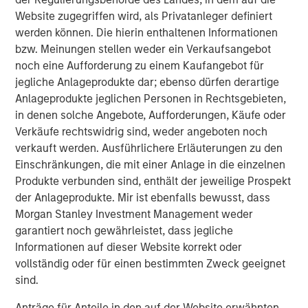
Morgan Stanley Capital Partners
Website zugegriffen wird, als Privatanleger definiert
Morgan Stanley Capital Partners manages a middle-
werden können. Die hierin enthaltenen Informationen
market private equity platform with a strong focus on
bzw. Meinungen stellen weder ein Verkaufsangebot
value creation. The team has invested capital in a broad
noch eine Aufforderung zu einem Kaufangebot für
spectrum of industries for over two decades.
jegliche Anlageprodukte dar; ebenso dürfen derartige
Anlageprodukte jeglichen Personen in Rechtsgebieten,
in denen solche Angebote, Aufforderungen, Käufe oder
Ähnliche Einblicke
Verkäufe rechtswidrig sind, weder angeboten noch
PRESS RELEASE
verkauft werden. Ausführlichere Erläuterungen zu den
Einschränkungen, die mit einer Anlage in die einzelnen
Morgan Stanley Capital Partners Acquires
Produkte verbunden sind, enthält der jeweilige Prospekt
FoodScience
der Anlageprodukte. Mir ist ebenfalls bewusst, dass
Morgan Stanley Investment Management weder
PRESS RELEASE
garantiert noch gewährleistet, dass jegliche
Informationen auf dieser Website korrekt oder
Morgan Stanley Capital Partners Agrees to
vollständig oder für einen bestimmten Zweck geeignet
Sell Sila Services
sind.
Anträge für Anteile in den auf der Website erwähnten