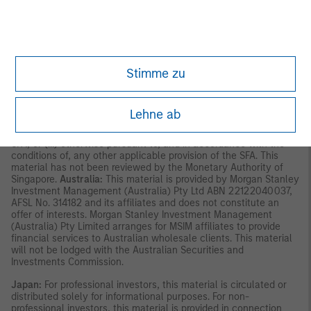
shall not be issued, circulated, distributed, directed at, or made
available to, the public in Hong Kong.
Singapore:
This material is
disseminated in Singapore by Morgan Stanley Investment
Management Company, Registration No. 199002743C. This
material should not be considered to be the subject of an
invitation for subscription or purchase, whether directly or
Stimme zu
indirectly, to the public or any member of the public in Singapore
other than (i) to an institutional investor under section 304 of
the Securities and Futures Act, Chapter 289 of Singapore (“SFA”),
(ii) to a “relevant person” (which includes an accredited investor)
Lehne ab
pursuant to section 305 of the SFA, and such distribution is in
accordance with the conditions specified in section 305 of the
SFA; or (iii) otherwise pursuant to, and in accordance with the
conditions of, any other applicable provision of the SFA. This
material has not been reviewed by the Monetary Authority of
Singapore.
Australia:
This material is provided by Morgan Stanley
Investment Management (Australia) Pty Ltd ABN 22122040037,
AFSL No. 314182 and its affiliates and does not constitute an
offer of interests. Morgan Stanley Investment Management
(Australia) Pty Limited arranges for MSIM affiliates to provide
financial services to Australian wholesale clients. This material
will not be lodged with the Australian Securities and
Investments Commission.
Japan:
For professional investors, this material is circulated or
distributed solely for informational purposes. For non-
professional investors, this material is provided in connection