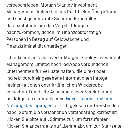
vorgeschrieben. Morgan Stanley Investment
ARTIKEL
A
Management Limited hat das Recht, eine Überprüfung
und sonstige relevante Sicherheitskontrollen
Real Estate Midyear Outlook:
T
durchzuführen, um den Verpflichtungen
Constructive Amid Fluid Backdrop
St
nachzukommen, denen im Finanzsektor tätige
A
The current macroenvironment remains resilient
A
Personen in Bezug auf Geldwäsche und
despite elevated volatility and divergence across
Q
Finanzkriminalität unterliegen.
markets. As inflation and energy prices keep
p
central banks hawkish, real estate continues to
i
Ich erkenne an, dass weder Morgan Stanley Investment
offer attractive relative value, supported by a
a
Management Limited noch jedwede verbundenen
25% repricing, durable income streams, and
r
Unternehmen für Verluste haften, die direkt oder
constrained supply. In this environment,
indirekt durch eingesehene Informationen infolge
diversified portfolios and selective asset-level
07-AUG-2026
0
meiner falschen oder irrtümlichen Wiedergabe
investing remain critical.
entstehen. Durch die Annahme dieser Vereinbarung
bestätige ich ebenfalls mein
Einverständnis mit den
Nutzungsbedingungen
, die ich gelesen und verstanden
habe. Sofern die vorstehende Vereinbarung korrekt ist,
klicken Sie bitte auf „Stimme zu“, um fortzufahren;
klicken Sie andernfalls auf „Lehne ab“, um zur Startseite