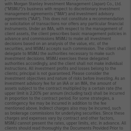
with Morgan Stanley Investment Management (Japan) Co., Ltd.
(“MSIMJ”)’s business with respect to discretionary investment
management agreements (“IMA”) and investment advisory
agreements (“IAA”). This does not constitute a recommendation
or solicitation of transactions nor offers any particular financial
instruments. Under an IMA, with respect to the management of
client assets, the client prescribes basic management policies in
advance and commissions MSIMJ to make all investment
decisions based on an analysis of the value, etc. of the
securities, and MSIMJ accepts such commission. The client shall
delegate to MSIMJ the authorities necessary to make such
investment decisions. MSIMJ exercises these delegated
authorities accordingly, and the client shall not make individual
instructions. All investment profits and losses belong to the
clients; principal is not guaranteed. Please consider the
investment objectives and nature of risks before investing. As an
investment advisory fee for an IAA or an IMA, the amount of
assets subject to the contract multiplied by a certain rate (the
upper limit is 2.20% per annum (including tax)) shall be incurred
in proportion to the contract period. For some strategies, a
contingency fee may be incurred in addition to the fee
mentioned above. Indirect charges also may be incurred, such
as brokerage commissions for underlying securities. Since these
charges and expenses vary by contract and other factors,
MSIMJ cannot present the rates, upper limits, etc. in advance. All
clients should read thoroughly the Documents Provided Prior to