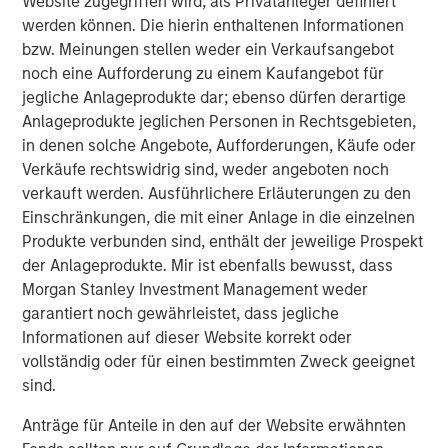
Website zugegriffen wird, als Privatanleger definiert
werden können. Die hierin enthaltenen Informationen
Video: Mexico's Domestic Opportunity
bzw. Meinungen stellen weder ein Verkaufsangebot
noch eine Aufforderung zu einem Kaufangebot für
TALES FROM THE EMERGING WORLD
jegliche Anlageprodukte dar; ebenso dürfen derartige
Anlageprodukte jeglichen Personen in Rechtsgebieten,
Mexico's Domestic Opportunity
in denen solche Angebote, Aufforderungen, Käufe oder
Verkäufe rechtswidrig sind, weder angeboten noch
verkauft werden. Ausführlichere Erläuterungen zu den
ARTIKEL
Einschränkungen, die mit einer Anlage in die einzelnen
Emerging Markets Equity Annual Stewardship
Produkte verbunden sind, enthält der jeweilige Prospekt
Report 2025
der Anlageprodukte. Mir ist ebenfalls bewusst, dass
Morgan Stanley Investment Management weder
garantiert noch gewährleistet, dass jegliche
Informationen auf dieser Website korrekt oder
The Authors
vollständig oder für einen bestimmten Zweck geeignet
sind.
Anträge für Anteile in den auf der Website erwähnten