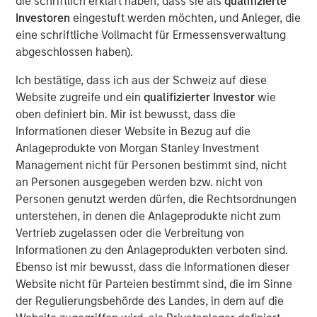
die schriftlich erklärt haben, dass sie als
qualifizierte
water is “free” has shaped decades of industrial
Investoren
eingestuft werden möchten, und Anleger, die
planning, steering capital into energy efficiency,
eine schriftliche Vollmacht für Ermessensverwaltung
automation and logistics as if water abundance were
abgeschlossen haben).
permanent.
Ich bestätige, dass ich aus der Schweiz auf diese
Website zugreife und ein
qualifizierter Investor
wie
Download – The Water Constraint
oben definiert bin. Mir ist bewusst, dass die
Informationen dieser Website in Bezug auf die
Anlageprodukte von Morgan Stanley Investment
Emerging Markets Equity Team
Management nicht für Personen bestimmt sind, nicht
The Emerging Markets Equity team combines deep
an Personen ausgegeben werden bzw. nicht von
expertise and local presence in global markets with an
Personen genutzt werden dürfen, die Rechtsordnungen
integrated top-down and bottom-up investment approach
unterstehen, in denen die Anlageprodukte nicht zum
to invest in core and growth-oriented portfolios across
Vertrieb zugelassen oder die Verbreitung von
non-U.S. markets.
Informationen zu den Anlageprodukten verboten sind.
Ebenso ist mir bewusst, dass die Informationen dieser
Website nicht für Parteien bestimmt sind, die im Sinne
Ähnliche Einblicke
der Regulierungsbehörde des Landes, in dem auf die
TALES FROM THE EMERGING WORLD