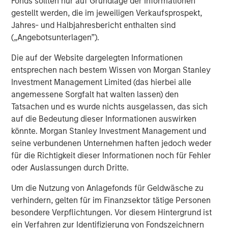
Fonds sollten nur auf Grundlage der Informationen
gestellt werden, die im jeweiligen Verkaufsprospekt,
Eric Carlson
Jahres- und Halbjahresbericht enthalten sind
Managing Director
(„Angebotsunterlagen”).
Die auf der Website dargelegten Informationen
entsprechen nach bestem Wissen von Morgan Stanley
Investment Management Limited (das hierbei alle
Vorgestellte Einblicke
angemessene Sorgfalt hat walten lassen) den
Tatsachen und es wurde nichts ausgelassen, das sich
auf die Bedeutung dieser Informationen auswirken
könnte. Morgan Stanley Investment Management und
seine verbundenen Unternehmen haften jedoch weder
für die Richtigkeit dieser Informationen noch für Fehler
oder Auslassungen durch Dritte.
Um die Nutzung von Anlagefonds für Geldwäsche zu
verhindern, gelten für im Finanzsektor tätige Personen
besondere Verpflichtungen. Vor diesem Hintergrund ist
ein Verfahren zur Identifizierung von Fondszeichnern