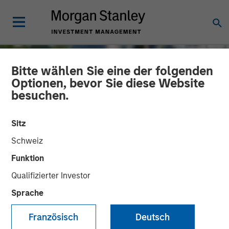
Bitte wählen Sie eine der folgenden
Optionen, bevor Sie diese Website
besuchen.
Sitz
Schweiz
Funktion
Qualifizierter Investor
TALES FROM THE EMERGING WORLD
INSIGHTS
Sprache
The Water Constraint
Französisch
Deutsch