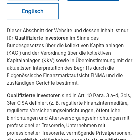
01 JUNI 2026
Englisch
Dieser Abschnitt der Website und dessen Inhalt ist nur
The Authors
für
Qualifizierte Investoren
im Sinne des
Bundesgesetzes über die kollektiven Kapitalanlagen
Eric Carlson
(KAG ) und der Verordnung über die kollektiven
Managing Director
Kapitalanlagen (KKV) sowie in Übereinstimmung mit der
aktuellsten Interpretation des Begriffs durch die
Eidgenössische Finanzmarktaufsicht FINMA und die
zuständigen Gerichte bestimmt.
Water is often treated as a public good. In many
Qualifizierte Investoren
sind in Art. 10 Para. 3 a-d, 3bis,
industries it is regarded as a free input with most large
3ter CISA definiert (z. B. regulierte Finanzintermediäre,
users paying far less than its true economic cost. But the
regulierte Versicherungseinrichtungen, öffentliche
real burden eventually falls back on companies: through
Einrichtungen und Altersversorgungseinrichtungen mit
higher treatment costs, tighter permitting, operational
professioneller Tresorerie, Unternehmen mit
disruption, reputational risk, and the need to secure
professioneller Tresorerie, vermögende Privatpersonen,
access to increasingly scarce supply. The fiction that