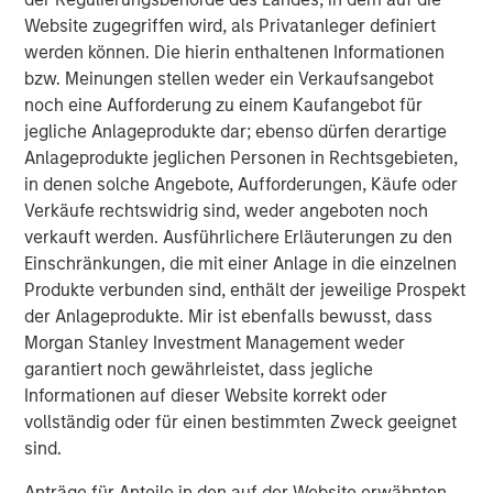
Website zugegriffen wird, als Privatanleger definiert
We have identified employee retention as a significant
werden können. Die hierin enthaltenen Informationen
indicator of culture.
bzw. Meinungen stellen weder ein Verkaufsangebot
noch eine Aufforderung zu einem Kaufangebot für
Click on the PDF to learn about our quantitative approach
jegliche Anlageprodukte dar; ebenso dürfen derartige
to measuring culture and the framework we developed.
Anlageprodukte jeglichen Personen in Rechtsgebieten,
in denen solche Angebote, Aufforderungen, Käufe oder
Download the PDF
Verkäufe rechtswidrig sind, weder angeboten noch
verkauft werden. Ausführlichere Erläuterungen zu den
Einschränkungen, die mit einer Anlage in die einzelnen
Counterpoint Global
Produkte verbunden sind, enthält der jeweilige Prospekt
Counterpoint Global’s culture fosters collaboration,
der Anlageprodukte. Mir ist ebenfalls bewusst, dass
creativity, continued development and differentiated
Morgan Stanley Investment Management weder
thinking.
garantiert noch gewährleistet, dass jegliche
Informationen auf dieser Website korrekt oder
vollständig oder für einen bestimmten Zweck geeignet
sind.
Featured Products
Anträge für Anteile in den auf der Website erwähnten