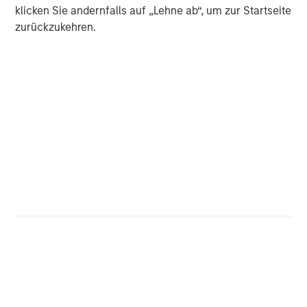
klicken Sie andernfalls auf „Lehne ab“, um zur Startseite
zurückzukehren.
ARTIKEL
T
The MSIM Quantitative Duration
F
Strategy Model: A Factor-Based
C
Approach to Managing Interest Rates
Anton Heese and Matas Vala explore the
H
Quantitative Duration Strategy Model, one of the
h
proprietary tools the team uses to enhance their
c
investment process, as it helps provide structure
d
and rigour with identifying and processing
l
relevant and important data.
C
f
c
05-AUG-2026
0