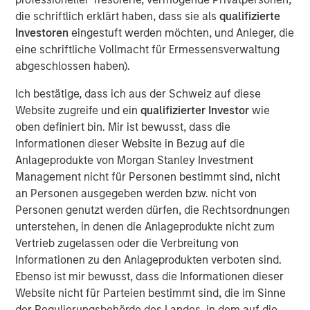
investments are roughly one and a half times those of
die schriftlich erklärt haben, dass sie als
qualifizierte
tangible investments. This shift has transformed the
Investoren
eingestuft werden möchten, und Anleger, die
nature of business.
eine schriftliche Vollmacht für Ermessensverwaltung
We believe our economy’s transformation from tangible
abgeschlossen haben).
to intangible assets is secular and early in its course. As
Ich bestätige, dass ich aus der Schweiz auf diese
a result, investors will increasingly recognize culture as a
Website zugreife und ein
qualifizierter Investor
wie
critical determinant of value creation. That means it will
oben definiert bin. Mir ist bewusst, dass die
be the subject of critical analysis and measurement in
Informationen dieser Website in Bezug auf die
years to come.
Anlageprodukte von Morgan Stanley Investment
Given this reality, we reviewed legacy frameworks to
Management nicht für Personen bestimmt sind, nicht
quantify culture and found them to be well intentioned
an Personen ausgegeben werden bzw. nicht von
but generally inconsistent. They were also far too broad
Personen genutzt werden dürfen, die Rechtsordnungen
in their scope. We believe a new approach can add value.
unterstehen, in denen die Anlageprodukte nicht zum
We studied how KPIs have evolved, how they are used,
Vertrieb zugelassen oder die Verbreitung von
and what impact they have had. Our goal is to simplify
Informationen zu den Anlageprodukten verboten sind.
the complex topic and to create a standard set of tools
Ebenso ist mir bewusst, dass die Informationen dieser
that investors can use to evaluate a company’s intangible
Website nicht für Parteien bestimmt sind, die im Sinne
assets.
der Regulierungsbehörde des Landes, in dem auf die