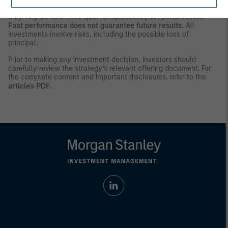
Any charts and graphs provided are for illustrative purposes
only. Any performance quoted represents past performance.
Past performance does not guarantee future results.
All
investments involve risks, including the possible loss of
principal.
Prior to making any investment decision, investors should
carefully review the strategy’s relevant offering document. For
the complete content and important disclosures, refer to the
article's PDF
.