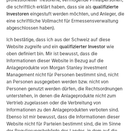
(public and private assets) and fully private portfolios.
die schriftlich erklärt haben, dass sie als
qualifizierte
Offerings are delivered via a managed portfolio or model,
Investoren
eingestuft werden möchten, und Anleger, die
in discretionary or advisory format.
eine schriftliche Vollmacht für Ermessensverwaltung
abgeschlossen haben).
Ähnliche Einblicke
Ich bestätige, dass ich aus der Schweiz auf diese
Website zugreife und ein
qualifizierter Investor
wie
QUARTERLY
oben definiert bin. Mir ist bewusst, dass die
Private Markets Perspectives Q2 Webinar
Informationen dieser Website in Bezug auf die
Anlageprodukte von Morgan Stanley Investment
Management nicht für Personen bestimmt sind, nicht
QUARTERLY
an Personen ausgegeben werden bzw. nicht von
Personen genutzt werden dürfen, die Rechtsordnungen
Private Markets Perspectives Q1 Webinar
unterstehen, in denen die Anlageprodukte nicht zum
Vertrieb zugelassen oder die Verbreitung von
QUARTERLY
Informationen zu den Anlageprodukten verboten sind.
Ebenso ist mir bewusst, dass die Informationen dieser
Private Markets Perspectives Q4 Webinar
Website nicht für Parteien bestimmt sind, die im Sinne
der Regulierungsbehörde des Landes, in dem auf die