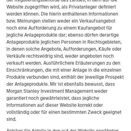
Website zugegriffen wird, als Privatanleger definiert
werden können. Die hierin enthaltenen Informationen
The Author
bzw. Meinungen stellen weder ein Verkaufsangebot
noch eine Aufforderung zu einem Kaufangebot für
jegliche Anlageprodukte dar; ebenso dürfen derartige
Anlageprodukte jeglichen Personen in Rechtsgebieten,
in denen solche Angebote, Aufforderungen, Käufe oder
Steven Turner, CFA
Verkäufe rechtswidrig sind, weder angeboten noch
Managing Director
verkauft werden. Ausführlichere Erläuterungen zu den
Einschränkungen, die mit einer Anlage in die einzelnen
Produkte verbunden sind, enthält der jeweilige Prospekt
der Anlageprodukte. Mir ist ebenfalls bewusst, dass
Morgan Stanley Investment Management weder
Vorgestellte Einblicke
garantiert noch gewährleistet, dass jegliche
Informationen auf dieser Website korrekt oder
vollständig oder für einen bestimmten Zweck geeignet
sind.
Anträge für Anteile in den auf der Website erwähnten