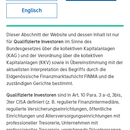
Englisch
Dieser Abschnitt der Website und dessen Inhalt ist nur
für
Qualifizierte Investoren
im Sinne des
Play
Bundesgesetzes über die kollektiven Kapitalanlagen
(KAG ) und der Verordnung über die kollektiven
Kapitalanlagen (KKV) sowie in Übereinstimmung mit der
aktuellsten Interpretation des Begriffs durch die
Video
Eidgenössische Finanzmarktaufsicht FINMA und die
zuständigen Gerichte bestimmt.
Qualifizierte Investoren
sind in Art. 10 Para. 3 a-d, 3bis,
Portfolio Solutions Group
3ter CISA definiert (z. B. regulierte Finanzintermediäre,
The Portfolio Solutions Group is a comprehensive multi-
regulierte Versicherungseinrichtungen, öffentliche
asset business, with activity across all asset strategies
Einrichtungen und Altersversorgungseinrichtungen mit
and types (traditional and alternative), through solutions
professioneller Tresorerie, Unternehmen mit
that span fully liquid (public assets), comprehensive
professioneller Tresorerie, vermögende Privatpersonen,