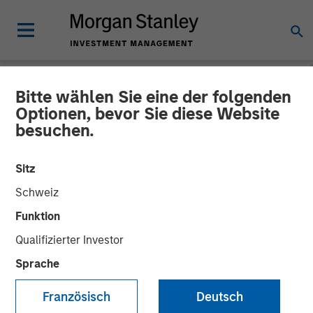
Bitte wählen Sie eine der folgenden
INSIGHTS
Optionen, bevor Sie diese Website
besuchen.
Introducing the Morgan
Stanley Private Markets
Sitz
ELTIF
Schweiz
Funktion
30 NOVEMBER 2025
Qualifizierter Investor
Sprache
Steven Turner, CFA
Managing Director
Französisch
Deutsch