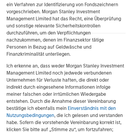
ein Verfahren zur Identifizierung von Fondszeichnern
vorgeschrieben. Morgan Stanley Investment
Management Limited hat das Recht, eine Überprüfung
und sonstige relevante Sicherheitskontrollen
durchzuführen, um den Verpflichtungen
nachzukommen, denen im Finanzsektor tätige
Personen in Bezug auf Geldwäsche und
Finanzkriminalität unterliegen.
Important Information:
Diversification does not eliminate the risk of loss.
Ich erkenne an, dass weder Morgan Stanley Investment
Management Limited noch jedwede verbundenen
The views and opinions are those of the author as of the date of
publication and are subject to change at any time due to market
Unternehmen für Verluste haften, die direkt oder
or economic conditions and may not necessarily come to pass.
indirekt durch eingesehene Informationen infolge
The views expressed do not reflect the opinions of all
investment personnel at Morgan Stanley Investment
meiner falschen oder irrtümlichen Wiedergabe
Management (MSIM) and its subsidiaries and affiliates
entstehen. Durch die Annahme dieser Vereinbarung
(collectively the Firm”), and may not be reflected in all the
bestätige ich ebenfalls mein
Einverständnis mit den
strategies and products that the Firm offers.
Nutzungsbedingungen
, die ich gelesen und verstanden
This material is for the benefit of persons whom the Firm
habe. Sofern die vorstehende Vereinbarung korrekt ist,
reasonably believes it is permitted to communicate to and
should not be forwarded to any other person without the
klicken Sie bitte auf „Stimme zu“, um fortzufahren;