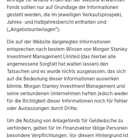
Fonds sollten nur auf Grundlage der Informationen
gestellt werden, die im jeweiligen Verkaufsprospekt,
Jahres- und Halbjahresbericht enthalten sind
(„Angebotsunterlagen”).
Die auf der Website dargelegten Informationen
entsprechen nach bestem Wissen von Morgan Stanley
ARTIKEL
T
Investment Management Limited (das hierbei alle
angemessene Sorgfalt hat walten lassen) den
The MSIM Quantitative Duration
F
Tatsachen und es wurde nichts ausgelassen, das sich
Strategy Model: A Factor-Based
C
auf die Bedeutung dieser Informationen auswirken
Approach to Managing Interest Rates
Anton Heese and Matas Vala explore the
H
könnte. Morgan Stanley Investment Management und
Quantitative Duration Strategy Model, one of the
h
seine verbundenen Unternehmen haften jedoch weder
proprietary tools the team uses to enhance their
c
für die Richtigkeit dieser Informationen noch für Fehler
investment process, as it helps provide structure
d
oder Auslassungen durch Dritte.
and rigour with identifying and processing
l
Um die Nutzung von Anlagefonds für Geldwäsche zu
relevant and important data.
C
verhindern, gelten für im Finanzsektor tätige Personen
f
besondere Verpflichtungen. Vor diesem Hintergrund ist
c
05-AUG-2026
0