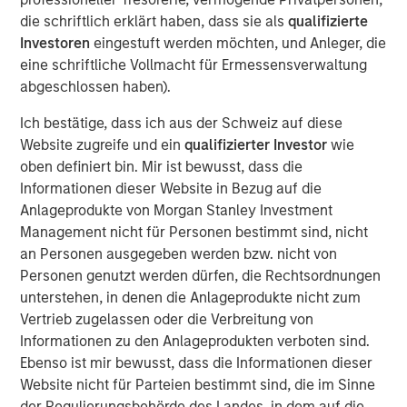
attractive market in its own right, with AUM now
die schriftlich erklärt haben, dass sie als
qualifizierte
approaching $500Bn. Growing nearly 2x faster than its
Investoren
eingestuft werden möchten, und Anleger, die
U.S. counterpart, it has now expanded to represent
eine schriftliche Vollmacht für Ermessensverwaltung
2
approximately 30% of the global private credit market.
abgeschlossen haben).
In an environment of elevated macroeconomic and
Ich bestätige, dass ich aus der Schweiz auf diese
geopolitical uncertainty, ever increasing banking
Website zugreife und ein
qualifizierter Investor
wie
regulations, and a possible end to “American
oben definiert bin. Mir ist bewusst, dass die
Exceptionalism,” European private credit offers a
Informationen dieser Website in Bezug auf die
compelling diversification opportunity.
Anlageprodukte von Morgan Stanley Investment
Management nicht für Personen bestimmt sind, nicht
U.S. investors allocating to European private credit are not
an Personen ausgegeben werden bzw. nicht von
required to sacrifice return potential. Capital deployed in
Personen genutzt werden dürfen, die Rechtsordnungen
European private credit could offer higher average credit
unterstehen, in denen die Anlageprodukte nicht zum
spreads while retaining the benefits of the U.S. dollar
Vertrieb zugelassen oder die Verbreitung von
(“USD”) base rate through currency hedging. Moreover,
Informationen zu den Anlageprodukten verboten sind.
European investors can allocate to their domestic
Ebenso ist mir bewusst, dass die Informationen dieser
markets and protect themselves from potential USD
Website nicht für Parteien bestimmt sind, die im Sinne
depreciation.
der Regulierungsbehörde des Landes, in dem auf die