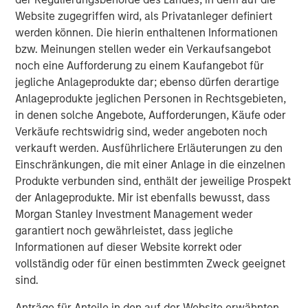
Through a comparative lens of European and U.S. private
Website zugegriffen wird, als Privatanleger definiert
credit markets, this publication seeks to highlight how
werden können. Die hierin enthaltenen Informationen
combining U.S. and European private credit allocations
bzw. Meinungen stellen weder ein Verkaufsangebot
enhances diversification, resilience and return potential
noch eine Aufforderung zu einem Kaufangebot für
for investors.
jegliche Anlageprodukte dar; ebenso dürfen derartige
Anlageprodukte jeglichen Personen in Rechtsgebieten,
For the Full Paper, Click on the Link Below.
in denen solche Angebote, Aufforderungen, Käufe oder
Verkäufe rechtswidrig sind, weder angeboten noch
verkauft werden. Ausführlichere Erläuterungen zu den
Read Full Article
Einschränkungen, die mit einer Anlage in die einzelnen
Produkte verbunden sind, enthält der jeweilige Prospekt
North America Private Credit
der Anlageprodukte. Mir ist ebenfalls bewusst, dass
Morgan Stanley Investment Management weder
Integrated private credit platform across Direct Lending
garantiert noch gewährleistet, dass jegliche
and Opportunistic Credit strategies. Our experienced
Informationen auf dieser Website korrekt oder
team provides flexible, patient, long-term capital to
vollständig oder für einen bestimmten Zweck geeignet
leading owner-operated and private equity-backed
sind.
businesses.
Anträge für Anteile in den auf der Website erwähnten