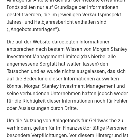
Fonds sollten nur auf Grundlage der Informationen
Ähnliche Einblicke
gestellt werden, die im jeweiligen Verkaufsprospekt,
ARTIKEL
Jahres- und Halbjahresbericht enthalten sind
(„Angebotsunterlagen”).
European Private Credit: Still an All-Weather
Asset Class?
Die auf der Website dargelegten Informationen
entsprechen nach bestem Wissen von Morgan Stanley
Investment Management Limited (das hierbei alle
ARTIKEL
angemessene Sorgfalt hat walten lassen) den
Investing in European Private Credit
Tatsachen und es wurde nichts ausgelassen, das sich
auf die Bedeutung dieser Informationen auswirken
könnte. Morgan Stanley Investment Management und
ARTIKEL
seine verbundenen Unternehmen haften jedoch weder
für die Richtigkeit dieser Informationen noch für Fehler
Private Credit Market Monitor - Q2 2026
oder Auslassungen durch Dritte.
Um die Nutzung von Anlagefonds für Geldwäsche zu
verhindern, gelten für im Finanzsektor tätige Personen
The Author
besondere Verpflichtungen. Vor diesem Hintergrund ist