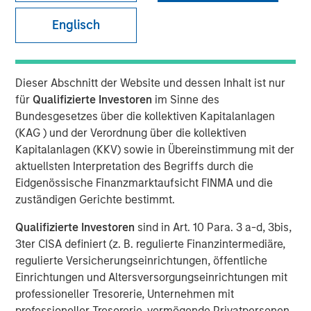
Englisch
The Author
Mark Jochims
Dieser Abschnitt der Website und dessen Inhalt ist nur
Managing Director
für
Qualifizierte Investoren
im Sinne des
Bundesgesetzes über die kollektiven Kapitalanlagen
(KAG ) und der Verordnung über die kollektiven
Kapitalanlagen (KKV) sowie in Übereinstimmung mit der
Growth, Resilience, Returns
aktuellsten Interpretation des Begriffs durch die
Eidgenössische Finanzmarktaufsicht FINMA und die
Private credit has seen substantial growth over the past
zuständigen Gerichte bestimmt.
decade, establishing itself as an important and expanding
part of investor portfolios, with global private credit
Qualifizierte Investoren
sind in Art. 10 Para. 3 a-d, 3bis,
assets under management (“AUM”) growing to c.$1.7Tn in
3ter CISA definiert (z. B. regulierte Finanzintermediäre,
1
2024 from c.$260Bn in 2008.
regulierte Versicherungseinrichtungen, öffentliche
Einrichtungen und Altersversorgungseinrichtungen mit
As a sub-segment, European private credit has firmly
professioneller Tresorerie, Unternehmen mit
established itself as a compelling and potentially
professioneller Tresorerie, vermögende Privatpersonen,