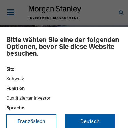
Bitte wählen Sie eine der folgenden
Optionen, bevor Sie diese Website
besuchen.
Sitz
INSIGHTS
Schweiz
European Private Credit:
Funktion
Qualifizierter Investor
Why Now?
Sprache
04 AUGUST 2025
Französisch
Deutsch