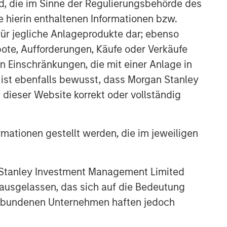
nd, die im Sinne der Regulierungsbehörde des
e hierin enthaltenen Informationen bzw.
ür jegliche Anlageprodukte dar; ebenso
Featured Products
ote, Aufforderungen, Käufe oder Verkäufe
Global Fixed Income
n Einschränkungen, die mit einer Anlage in
Opportunities Fund
 ist ebenfalls bewusst, dass Morgan Stanley
dieser Website korrekt oder vollständig
Ähnliche Einblicke
GLOBAL FIXED INCOME BULLETIN
rmationen gestellt werden, die im jeweiligen
Video: Built on Resilience
 Stanley Investment Management Limited
GLOBAL FIXED INCOME BULLETIN
 ausgelassen, das sich auf die Bedeutung
Built on Resilience
erbundenen Unternehmen haften jedoch
GLOBAL FIXED INCOME BULLETIN