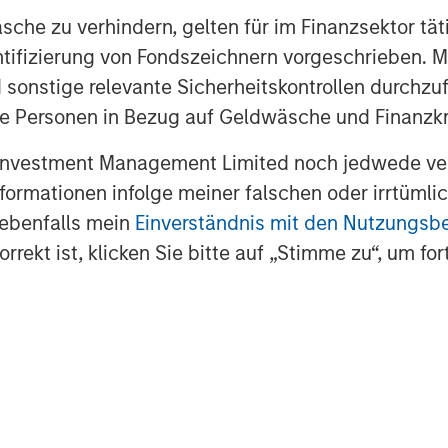
che zu verhindern, gelten für im Finanzsektor tät
roximately 178,000, unemployment
dentifizierung von Fondszeichnern vorgeschrieben
tivity strengthened, while core
 sonstige relevante Sicherheitskontrollen durchzu
urope, April PMIs pointed to weaker
 Personen in Bezug auf Geldwäsche und Finanzkri
 higher energy prices and weaker real
 Investment Management Limited noch jedwede ve
Informationen infolge meiner falschen oder irrtüm
 during April. U.S. investment
 ebenfalls mein
Einverständnis mit den Nutzungs
nts (bps) to 78bps option-adjusted
rekt ist, klicken Sie bitte auf „Stimme zu“, um for
grade (IG) tightened 15bps to 82bps
arch’s widening. The tightening
iment, strong technical demand, and
damentals. Financials, subordinated
-dated credit outperformed, while
rade, with U.S. HY tightening