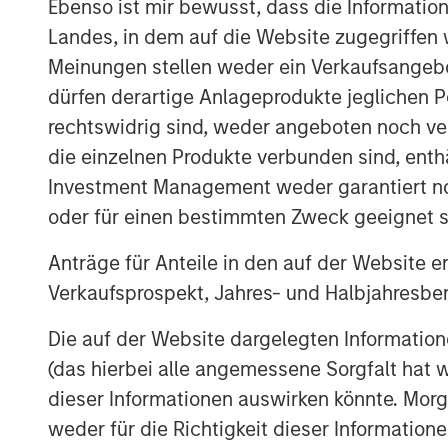
Ebenso ist mir bewusst, dass die Informatio
more aggressive inflation and policy
Landes, in dem auf die Website zugegriffen w
Energy remained the primary macro t
Meinungen stellen weder ein Verkaufsangebo
disruption risk around the Strait of 
dürfen derartige Anlageprodukte jeglichen P
tensions kept oil prices elevated, ma
rechtswidrig sind, weder angeboten noch ver
likelihood that supply disruptions wo
die einzelnen Produkte verbunden sind, enth
Investment Management weder garantiert noch
Rates markets remained volatile but m
oder für einen bestimmten Zweck geeignet s
Treasury yields moved modestly highe
April near 4.37% and the German 10-y
Anträge für Anteile in den auf der Website e
rate cuts continued to be scaled back
Verkaufsprospekt, Jahres- und Halbjahresber
European Central Bank (ECB), and Bank
Die auf der Website dargelegten Informati
unchanged but emphasized rising unc
(das hierbei alle angemessene Sorgfalt hat 
growth. In Europe, markets increasingl
dieser Informationen auswirken könnte. Mo
additional ECB tightening even as E
weder für die Richtigkeit dieser Information
Macroeconomic data remained mixed but