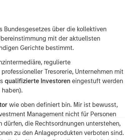
s Bundesgesetzes über die kollektiven
Übereinstimmung mit der aktuellsten
ändigen Gerichte bestimmt.
nanzintermediäre, regulierte
Broad Markets Fixed Income
 professioneller Tresorerie, Unternehmen mit
Team
ls
qualifizierte Investoren
eingestuft werden
 haben).
Our team provides exposure to what
we consider the best ideas in fixed
tor
wie oben definiert bin. Mir ist bewusst,
income. Leveraging the expertise of
Investment Management nicht für Personen
our specialized teams, we use a team-
based, rigorous and disciplined
 dürfen, die Rechtsordnungen unterstehen,
process that seeks out superior and
ionen zu den Anlageprodukten verboten sind.
repeatable results.