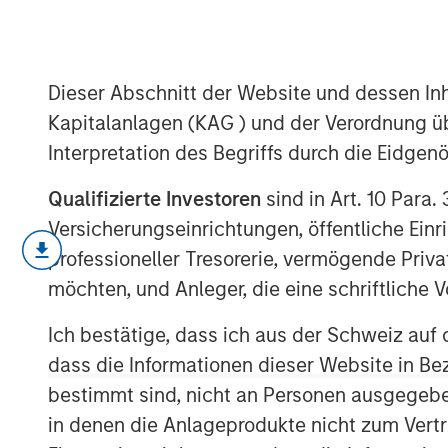
Shock
Dieser Abschnitt der Website und dessen Inha
15 MAI 2026
Kapitalanlagen (KAG ) und der Verordnung üb
Interpretation des Begriffs durch die Eidge
Qualifizierte Investoren
sind in Art. 10 Para.
Monthly Review
Versicherungseinrichtungen, öffentliche Ein
April saw a partial reversal of March’
professioneller Tresorerie, vermögende Privat
income and credit markets as volatil
möchten, und Anleger, die eine schriftlich
ceasefire between the U.S. and Iran. 
Ich bestätige, dass ich aus der Schweiz auf 
remained elevated and energy markets
dass die Informationen dieser Website in B
risk premium, reduced tail risks sup
bestimmt sind, nicht an Personen ausgegebe
market sentiment. The month was char
in denen die Anlageprodukte nicht zum Vertr
credit conditions, a retracement in s