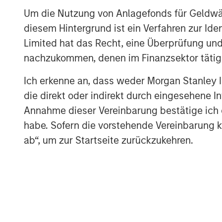
Um die Nutzung von Anlagefonds für Geldwäs
payroll growth remained firm at app
diesem Hintergrund ist ein Verfahren zur I
held near 4.3%, and manufacturing ac
Limited hat das Recht, eine Überprüfung und
inflation remained above target. In E
nachzukommen, denen im Finanzsektor tätige
activity, particularly in services, as
incomes weighed on demand.
Ich erkenne an, dass weder Morgan Stanley
die direkt oder indirekt durch eingesehene 
Credit markets recovered meaningfully
Annahme dieser Vereinbarung bestätige ich
grade spreads tightened 11 basis poi
habe. Sofern die vorstehende Vereinbarung kor
spread (OAS), while Euro investment 
ab“, um zur Startseite zurückzukehren.
OAS, broadly retracing a portion of M
reflected improved geopolitical sent
continued resilience in corporate fun
debt, BBB-rated issuers, and shorter
high yield outperformed investment g
49bps to 268bps.