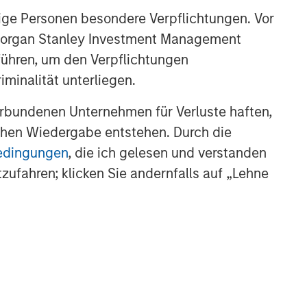
ige Personen besondere Verpflichtungen. Vor
Video: Risk Assets Persist
. Morgan Stanley Investment Management
führen, um den Verpflichtungen
minalität unterliegen.
rbundenen Unternehmen für Verluste haften,
lichen Wiedergabe entstehen. Durch die
bedingungen
, die ich gelesen und verstanden
tzufahren; klicken Sie andernfalls auf „Lehne