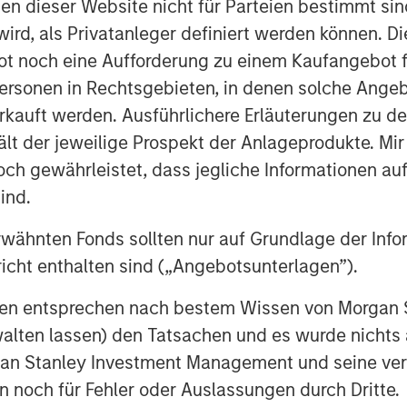
nen dieser Website nicht für Parteien bestimmt si
 repricing that dominated March.
ird, als Privatanleger definiert werden können. Di
ransmission channel. While
t noch eine Aufforderung zu einem Kaufangebot f
Hormuz and broader Middle East
ersonen in Rechtsgebieten, in denen solche Angeb
rkets increasingly focused on the
kauft werden. Ausführlichere Erläuterungen zu de
uld remain contained.
ält der jeweilige Prospekt der Anlageprodukte. Mir
 gewährleistet, dass jegliche Informationen auf 
ore orderly relative to March.
ind.
r, with the U.S. 10-year ending
ear near 3.04%. Expectations for
rwähnten Fonds sollten nur auf Grundlage der Info
, while the Federal Reserve,
icht enthalten sind („Angebotsunterlagen”).
 of England all left rates
onen entsprechen nach bestem Wissen von Morgan
ertainty around inflation and
walten lassen) den Tatsachen und es wurde nichts
y priced the possibility of
rgan Stanley Investment Management und seine v
urozone growth momentum softened.
en noch für Fehler oder Auslassungen durch Dritte.
 generally resilient. In the U.S.,