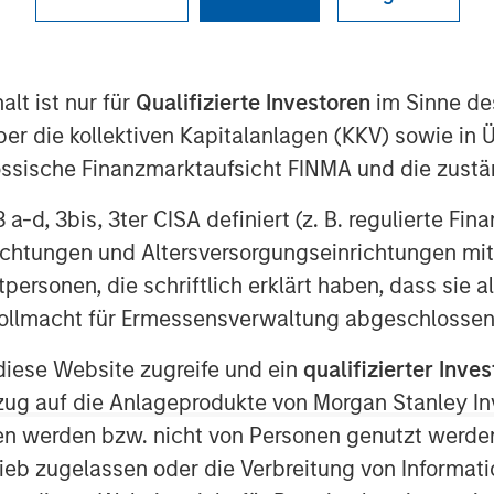
lt ist nur für
Qualifizierte Investoren
im Sinne de
er die kollektiven Kapitalanlagen (KKV) sowie in 
nössische Finanzmarktaufsicht FINMA und die zust
 3 a-d, 3bis, 3ter CISA definiert (z. B. regulierte Fi
richtungen und Altersversorgungseinrichtungen mit
s risk-off move across global fixed
personen, die schriftlich erklärt haben, dass sie a
ity eased following a temporary
e Vollmacht für Ermessensverwaltung abgeschlossen
Although geopolitical tensions
diese Website zugreife und ein
qualifizierter Inves
 continued to reflect a meaningful
ezug auf die Anlageprodukte von Morgan Stanley 
ported an improvement in broader
n werden bzw. nicht von Personen genutzt werden
acterized by a stabilization in
ieb zugelassen oder die Verbreitung von Informat
preads, and a reassessment of the