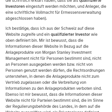
die schriftlich erklärt haben, dass sie als
qualifizierte
frameworks precise enough to act on.
Investoren
eingestuft werden möchten, und Anleger, die
eine schriftliche Vollmacht für Ermessensverwaltung
4-WAY CONVERGENCE: ALGORITHMS, COMPUTE,
abgeschlossen haben).
TALENT AND CAPITAL
Compounding simultaneously with no historical
Ich bestätige, dass ich aus der Schweiz auf diese
precedent.
Website zugreife und ein
qualifizierter Investor
wie
oben definiert bin. Mir ist bewusst, dass die
MOORE'S LAW NO MORE: WHEN PHYSICS
Informationen dieser Website in Bezug auf die
BECOMES THE BOTTLENECK
Anlageprodukte von Morgan Stanley Investment
Every technology cycle has a bottleneck. In this
Management nicht für Personen bestimmt sind, nicht
case, it keeps moving.
an Personen ausgegeben werden bzw. nicht von
THE TOKEN ECONOMY: WHEN COMPUTE
Personen genutzt werden dürfen, die Rechtsordnungen
BECOMES REVENUE
unterstehen, in denen die Anlageprodukte nicht zum
Data centers are factories. Tokens are the product.
Vertrieb zugelassen oder die Verbreitung von
Informationen zu den Anlageprodukten verboten sind.
FROM REACTIVE TO AUTONOMOUS: THE AGENTIC
Ebenso ist mir bewusst, dass die Informationen dieser
TRANSITION
Website nicht für Parteien bestimmt sind, die im Sinne
AI is no longer waiting to be asked. It is already at
der Regulierungsbehörde des Landes, in dem auf die
work.