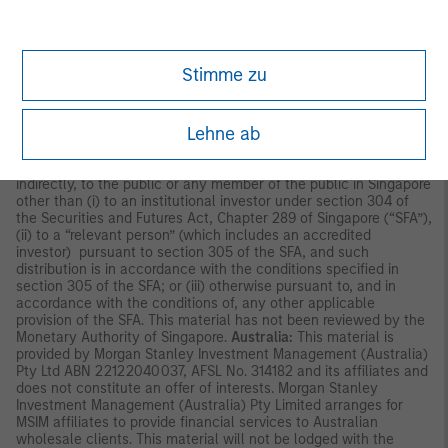
The contents of this document have not been reviewed nor
approved by any regulatory authority including the Securities
and Futures Commission in Hong Kong. Accordingly, save where
an exemption is available under the relevant law, this document
Stimme zu
shall not be issued, circulated, distributed, directed at, or made
available to, the public in Hong Kong.
Singapore:
This material is
disseminated in Singapore by Morgan Stanley Investment
Lehne ab
Management Company, Registration No. 199002743C. This
material should not be considered to be the subject of an
invitation for subscription or purchase, whether directly or
indirectly, to the public or any member of the public in Singapore
other than (i) to an institutional investor under section 304 of
the Securities and Futures Act, Chapter 289 of Singapore (“SFA”),
(ii) to a “relevant person” (which includes an accredited
investor) pursuant to section 305 of the SFA, and such
distribution is in accordance with the conditions specified in
section 305 of the SFA; or (iii) otherwise pursuant to, and in
accordance with the conditions of, any other applicable
provision of the SFA. This material has not been reviewed by the
Monetary Authority of Singapore.
Australia:
This material is
provided by Morgan Stanley Investment Management (Australia)
Pty Ltd ABN 22122040037, AFSL No. 314182 and its affiliates and
does not constitute an offer of interests. Morgan Stanley
Investment Management (Australia) Pty Limited arranges for
MSIM affiliates to provide financial services to Australian
wholesale clients. This material will not be lodged with the