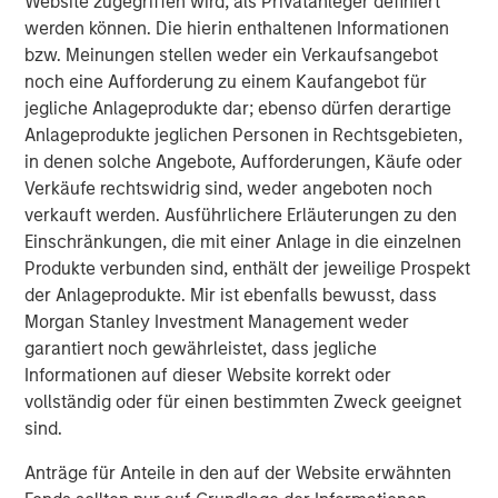
Website zugegriffen wird, als Privatanleger definiert
werden können. Die hierin enthaltenen Informationen
DATA, DOMAIN AND DISTRIBUTION: THE NEW
bzw. Meinungen stellen weder ein Verkaufsangebot
SOFTWARE MOATS
noch eine Aufforderung zu einem Kaufangebot für
The moat is no longer the code, it is the three Ds.
jegliche Anlageprodukte dar; ebenso dürfen derartige
YESTERDAY'S SCI-FI IS INCREASINGLY IN REACH
Anlageprodukte jeglichen Personen in Rechtsgebieten,
AI stops analyzing the economy and starts
in denen solche Angebote, Aufforderungen, Käufe oder
operating it.
Verkäufe rechtswidrig sind, weder angeboten noch
verkauft werden. Ausführlichere Erläuterungen zu den
AI IS A FULL-STACK CAPITAL CYCLE
Einschränkungen, die mit einer Anlage in die einzelnen
This is a cross-asset, cross-sector capital cycle.
Produkte verbunden sind, enthält der jeweilige Prospekt
der Anlageprodukte. Mir ist ebenfalls bewusst, dass
COMPETING COMPUTE: TWO ARCHITECTURES,
Morgan Stanley Investment Management weder
ONE RACE
garantiert noch gewährleistet, dass jegliche
AI is a matter of national security
Informationen auf dieser Website korrekt oder
AI IS STRATEGIC INFRASTRUCTURE, BUT NOBODY
vollständig oder für einen bestimmten Zweck geeignet
IS IN CHARGE
sind.
Capabilities are advancing. Governance is not.
Anträge für Anteile in den auf der Website erwähnten
FROM TELEGRAMS TO TOKENS: HISTORY AS A