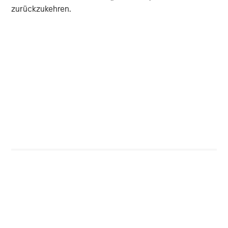
zurückzukehren.
Jitania Kandhari
Managing Director
Vorgestellte Einblicke