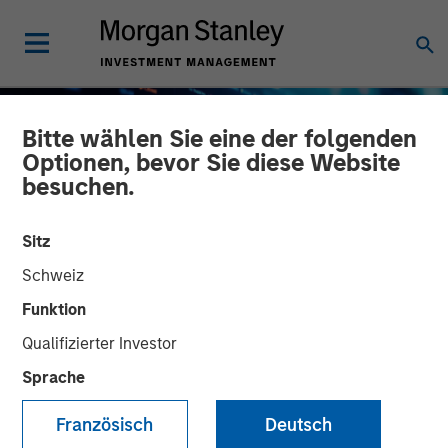
Bitte wählen Sie eine der folgenden
Optionen, bevor Sie diese Website
besuchen.
Sitz
Schweiz
Funktion
Qualifizierter Investor
BIG PICTURE
INSIGHTS
Sprache
Big Picture - Artificial
Französisch
Deutsch
Intelligence: Ten