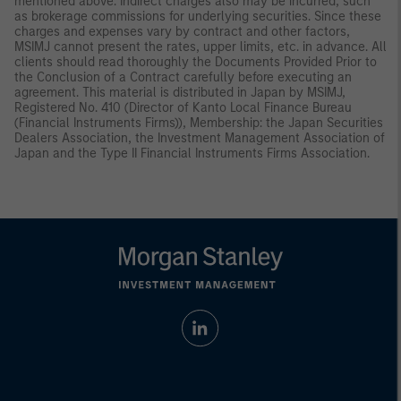
mentioned above. Indirect charges also may be incurred, such
as brokerage commissions for underlying securities. Since these
charges and expenses vary by contract and other factors,
MSIMJ cannot present the rates, upper limits, etc. in advance. All
clients should read thoroughly the Documents Provided Prior to
the Conclusion of a Contract carefully before executing an
agreement. This material is distributed in Japan by MSIMJ,
Registered No. 410 (Director of Kanto Local Finance Bureau
(Financial Instruments Firms)), Membership: the Japan Securities
Dealers Association, the Investment Management Association of
Japan and the Type II Financial Instruments Firms Association.