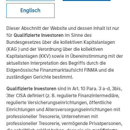
Investment Truths
Englisch
10 JUNI 2026
Dieser Abschnitt der Website und dessen Inhalt ist nur
für
Qualifizierte Investoren
im Sinne des
Bundesgesetzes über die kollektiven Kapitalanlagen
(KAG ) und der Verordnung über die kollektiven
The Author
Kapitalanlagen (KKV) sowie in Übereinstimmung mit der
aktuellsten Interpretation des Begriffs durch die
Jitania Kandhari
Eidgenössische Finanzmarktaufsicht FINMA und die
Managing Director
zuständigen Gerichte bestimmt.
Qualifizierte Investoren
sind in Art. 10 Para. 3 a-d, 3bis,
3ter CISA definiert (z. B. regulierte Finanzintermediäre,
regulierte Versicherungseinrichtungen, öffentliche
Three years ago, artificial intelligence was a topic of
Einrichtungen und Altersversorgungseinrichtungen mit
mere curiosity, but today is the subject of capital
professioneller Tresorerie, Unternehmen mit
allocation. The challenge for investors is not only
professioneller Tresorerie, vermögende Privatpersonen,
understanding that AI is consequential, but building