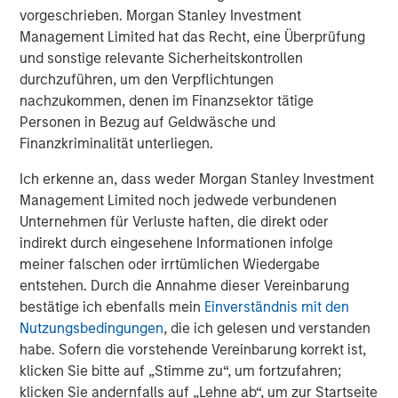
Video: Ten Investment Truths About Artificial
vorgeschrieben. Morgan Stanley Investment
Intelligence
Management Limited hat das Recht, eine Überprüfung
und sonstige relevante Sicherheitskontrollen
durchzuführen, um den Verpflichtungen
TALES FROM THE EMERGING WORLD
nachzukommen, denen im Finanzsektor tätige
Video: Mexico's Domestic Opportunity
Personen in Bezug auf Geldwäsche und
Finanzkriminalität unterliegen.
Ich erkenne an, dass weder Morgan Stanley Investment
TALES FROM THE EMERGING WORLD
Management Limited noch jedwede verbundenen
Video: The De-Americanization of
Unternehmen für Verluste haften, die direkt oder
Globalization
indirekt durch eingesehene Informationen infolge
meiner falschen oder irrtümlichen Wiedergabe
entstehen. Durch die Annahme dieser Vereinbarung
bestätige ich ebenfalls mein
Einverständnis mit den
The Author
Nutzungsbedingungen
, die ich gelesen und verstanden
habe. Sofern die vorstehende Vereinbarung korrekt ist,
klicken Sie bitte auf „Stimme zu“, um fortzufahren;
klicken Sie andernfalls auf „Lehne ab“, um zur Startseite