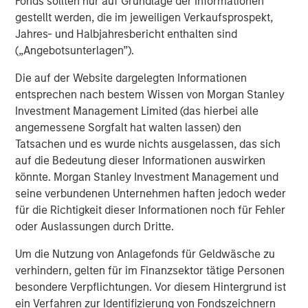
Fonds sollten nur auf Grundlage der Informationen
ROADMAP
gestellt werden, die im jeweiligen Verkaufsprospekt,
Tokens will come before the application.
Jahres- und Halbjahresbericht enthalten sind
(„Angebotsunterlagen”).
Download – Big Picture – Artificial
Die auf der Website dargelegten Informationen
Intelligence
entsprechen nach bestem Wissen von Morgan Stanley
Investment Management Limited (das hierbei alle
angemessene Sorgfalt hat walten lassen) den
Emerging Markets Equity Team
Tatsachen und es wurde nichts ausgelassen, das sich
The Emerging Markets Equity team combines deep
auf die Bedeutung dieser Informationen auswirken
expertise and local presence in global markets with an
könnte. Morgan Stanley Investment Management und
integrated top-down and bottom-up investment approach
seine verbundenen Unternehmen haften jedoch weder
to invest in core and growth-oriented portfolios across
für die Richtigkeit dieser Informationen noch für Fehler
non-U.S. markets.
oder Auslassungen durch Dritte.
Um die Nutzung von Anlagefonds für Geldwäsche zu
Ähnliche Einblicke
verhindern, gelten für im Finanzsektor tätige Personen
besondere Verpflichtungen. Vor diesem Hintergrund ist
BIG PICTURE
ein Verfahren zur Identifizierung von Fondszeichnern