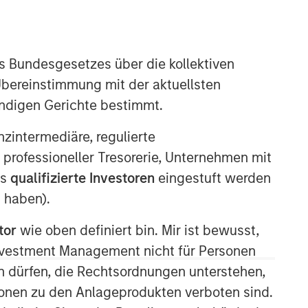
s Bundesgesetzes über die kollektiven
Übereinstimmung mit der aktuellsten
ändigen Gerichte bestimmt.
08:48
nanzintermediäre, regulierte
 professioneller Tresorerie, Unternehmen mit
ls
qualifizierte Investoren
eingestuft werden
 haben).
tor
wie oben definiert bin. Mir ist bewusst,
Investment Management nicht für Personen
 dürfen, die Rechtsordnungen unterstehen,
Portfolio Solutions Group
ionen zu den Anlageprodukten verboten sind.
The Portfolio Solutions Group is a