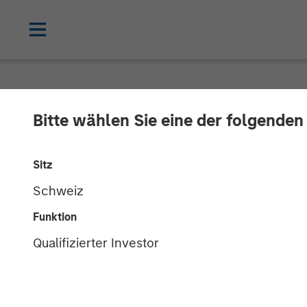
CARON'S CORNER
INSIGHTS
Bitte wählen Sie eine der folgenden
Adapting to a 
Sitz
Schweiz
01 JUNI 2026
Funktion
Qualifizierter Investor
Jim Caron
Chief Investment
Officer,
Portfolio Solutions