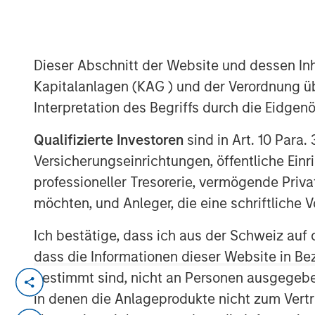
Group
Dieser Abschnitt der Website und dessen Inha
Kapitalanlagen (KAG ) und der Verordnung üb
Interpretation des Begriffs durch die Eidge
00:00
Qualifizierte Investoren
sind in Art. 10 Para.
Versicherungseinrichtungen, öffentliche Ein
professioneller Tresorerie, vermögende Privat
möchten, und Anleger, die eine schriftlich
Ich bestätige, dass ich aus der Schweiz auf 
dass die Informationen dieser Website in B
bestimmt sind, nicht an Personen ausgegebe
Primary equity message:
The mar
in denen die Anlageprodukte nicht zum Vertr
driven rally to an earnings-and-