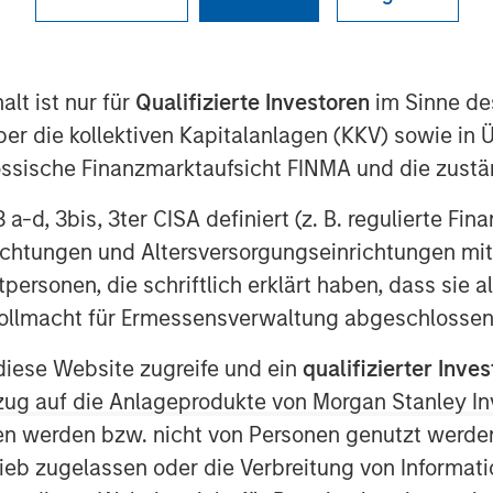
lt ist nur für
Qualifizierte Investoren
im Sinne de
er die kollektiven Kapitalanlagen (KKV) sowie in 
nössische Finanzmarktaufsicht FINMA und die zust
 3 a-d, 3bis, 3ter CISA definiert (z. B. regulierte Fi
richtungen und Altersversorgungseinrichtungen mit
personen, die schriftlich erklärt haben, dass sie a
e Vollmacht für Ermessensverwaltung abgeschlossen
diese Website zugreife und ein
qualifizierter Inves
ezug auf die Anlageprodukte von Morgan Stanley 
n werden bzw. nicht von Personen genutzt werden
ket is transitioning from a macro-
ieb zugelassen oder die Verbreitung von Informat
cash-flow market. That favors the