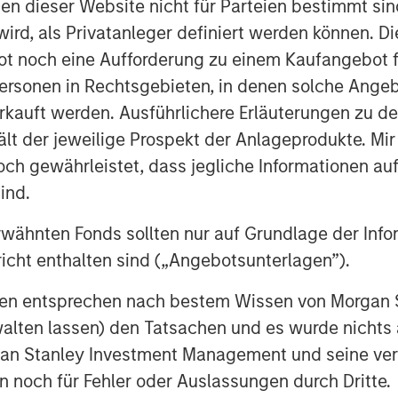
nen dieser Website nicht für Parteien bestimmt si
ird, als Privatanleger definiert werden können. Di
t noch eine Aufforderung zu einem Kaufangebot f
utomatically bearish if they’re being
ersonen in Rechtsgebieten, in denen solche Angeb
lient earnings rather than financial
kauft werden. Ausführlichere Erläuterungen zu de
ält der jeweilige Prospekt der Anlageprodukte. Mir
verweight US equities, overweight
 gewährleistet, dass jegliche Informationen auf 
nd in fixed income we still prefer
ind.
rwähnten Fonds sollten nur auf Grundlage der Info
sion market. This is a late-cycle
icht enthalten sind („Angebotsunterlagen”).
onen entsprechen nach bestem Wissen von Morgan
walten lassen) den Tatsachen und es wurde nichts
rgan Stanley Investment Management und seine v
en noch für Fehler oder Auslassungen durch Dritte.