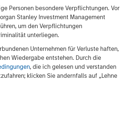
The Blurred Lines Between
ige Personen besondere Verpflichtungen. Vor
Growth and Value Create an
. Morgan Stanley Investment Management
Investment Opportunity
führen, um den Verpflichtungen
THE BEAT™
minalität unterliegen.
The BEAT: Navigating the Iran
rbundenen Unternehmen für Verluste haften,
Conflict, From Oil Shocks to
Market Impact
lichen Wiedergabe entstehen. Durch die
bedingungen
, die ich gelesen und verstanden
tzufahren; klicken Sie andernfalls auf „Lehne