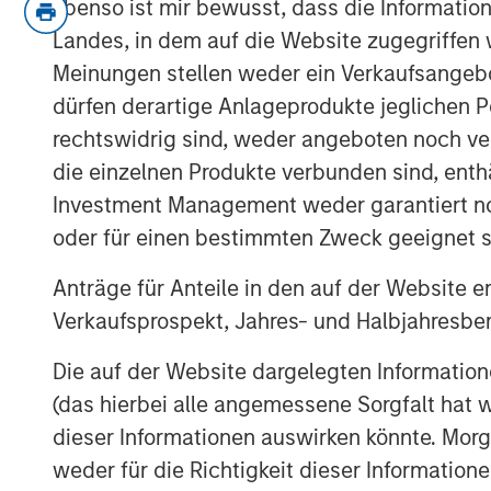
Ebenso ist mir bewusst, dass die Informatio
US and Japan.
Landes, in dem auf die Website zugegriffen w
Meinungen stellen weder ein Verkaufsangebo
On rates:
Higher yields are not a
dürfen derartige Anlageprodukte jeglichen P
driven by nominal growth and resi
rechtswidrig sind, weder angeboten noch ver
stress.
die einzelnen Produkte verbunden sind, enth
On portfolio positioning:
We’re o
Investment Management weder garantiert noch
Japan, more cautious on Europe, a
oder für einen bestimmten Zweck geeignet s
carry over duration.
Anträge für Anteile in den auf der Website e
Risk appetite:
This is not a reces
Verkaufsprospekt, Jahres- und Halbjahresber
nominal growth market.
Die auf der Website dargelegten Informati
View Transcript
(das hierbei alle angemessene Sorgfalt hat 
dieser Informationen auswirken könnte. Mo
See below for important disclosures.
weder für die Richtigkeit dieser Information