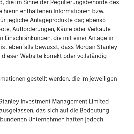
nd, die im Sinne der Regulierungsbehörde des
comprehensive multi-asset business,
with activity across all asset strategies
e hierin enthaltenen Informationen bzw.
and types (traditional and alternative),
ür jegliche Anlageprodukte dar; ebenso
through solutions that span fully liquid
ote, Aufforderungen, Käufe oder Verkäufe
(public assets), comprehensive (public
n Einschränkungen, die mit einer Anlage in
and private assets) and fully private
portfolios. Offerings are delivered via a
 ist ebenfalls bewusst, dass Morgan Stanley
managed portfolio or model, in
dieser Website korrekt oder vollständig
discretionary or advisory format.
Ähnliche Einblicke
rmationen gestellt werden, die im jeweiligen
CARON’S CORNER
 Stanley Investment Management Limited
There’s a New Sheriff in Town:
Culture Change at the Fed
 ausgelassen, das sich auf die Bedeutung
erbundenen Unternehmen haften jedoch
CARON’S CORNER