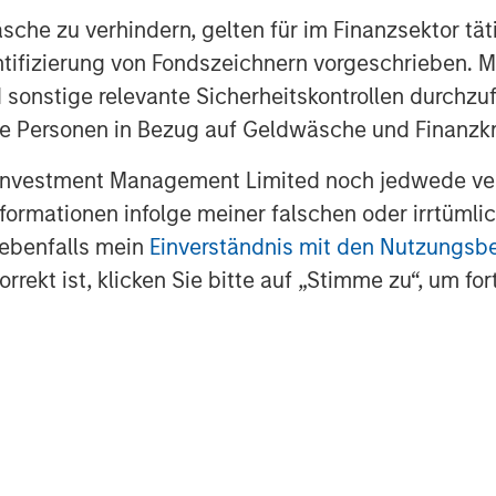
che zu verhindern, gelten für im Finanzsektor tät
dentifizierung von Fondszeichnern vorgeschrieben
 sonstige relevante Sicherheitskontrollen durchzu
 Personen in Bezug auf Geldwäsche und Finanzkri
 Investment Management Limited noch jedwede ve
Informationen infolge meiner falschen oder irrtüm
 ebenfalls mein
Einverständnis mit den Nutzungs
rekt ist, klicken Sie bitte auf „Stimme zu“, um for