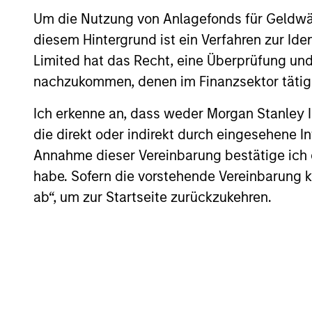
Core Equity
to inves
Um die Nutzung von Anlagefonds für Geldwäs
Strategy
average 
diesem Hintergrund ist ein Verfahren zur I
Limited hat das Recht, eine Überprüfung und
Seeks to
nachzukommen, denen im Finanzsektor tätige
Applied
will dri
Enhanced
Ich erkenne an, dass weder Morgan Stanley
models w
Index Russell
die direkt oder indirekt durch eingesehene 
sustaina
1000
Annahme dieser Vereinbarung bestätige ich
modest t
Strategy
habe. Sofern die vorstehende Vereinbarung kor
sector, 
ab“, um zur Startseite zurückzukehren.
Team Insights