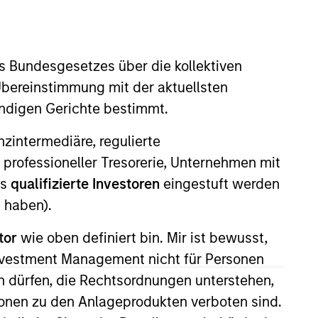
s Bundesgesetzes über die kollektiven
Übereinstimmung mit der aktuellsten
ändigen Gerichte bestimmt.
nanzintermediäre, regulierte
l long equity strategies for the
 professioneller Tresorerie, Unternehmen mit
. He began his career at Morgan
ls
qualifizierte Investoren
eingestuft werden
ficer of the Morgan Stanley Trust
 haben).
 Investment Management. He began
tor
wie oben definiert bin. Mir ist bewusst,
pears on CNBC, CNBC Asia, and
rs. Andrew holds a B.A. degree in
Investment Management nicht für Personen
 dürfen, die Rechtsordnungen unterstehen,
ionen zu den Anlageprodukten verboten sind.