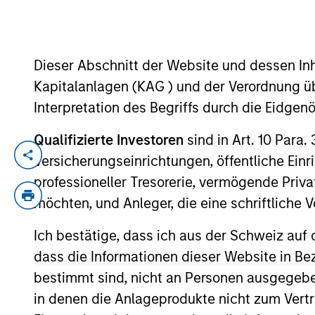
YEARS OF INDUSTRY EXPERIENCE
Dieser Abschnitt der Website und dessen Inha
39
Years
Kapitalanlagen (KAG ) und der Verordnung üb
Interpretation des Begriffs durch die Eidge
Qualifizierte Investoren
sind in Art. 10 Para.
Andrew Slimmon is the head of Applied Equ
Versicherungseinrichtungen, öffentliche Ein
team. He is joined Morgan Stanley in 199
professioneller Tresorerie, vermögende Privat
Stanley as an advisor in Private Wealth 
möchten, und Anleger, die eine schriftlich
Company. Prior to joining the firm, And
Ich bestätige, dass ich aus der Schweiz auf 
his career as an analyst and then portf
Bloomberg TV and is quoted regularly in 
dass die Informationen dieser Website in B
economics from the University of Pennsyl
bestimmt sind, nicht an Personen ausgegebe
in denen die Anlageprodukte nicht zum Vertr