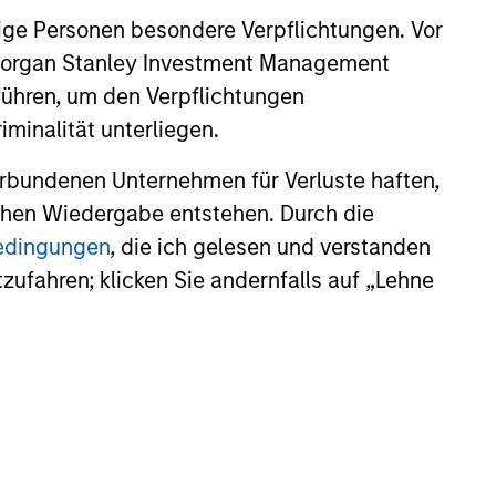
active valuations, above-
ige Personen besondere Verpflichtungen. Vor
ields.
. Morgan Stanley Investment Management
führen, um den Verpflichtungen
 exposure to factors it believes
minalität unterliegen.
he while employing quantitative
rbundenen Unternehmen für Verluste haften,
ntitative review of material
lichen Wiedergabe entstehen. Durch die
 strategy aims to provide a
bedingungen
, die ich gelesen und verstanden
00 Index in terms of industry,
tzufahren; klicken Sie andernfalls auf „Lehne