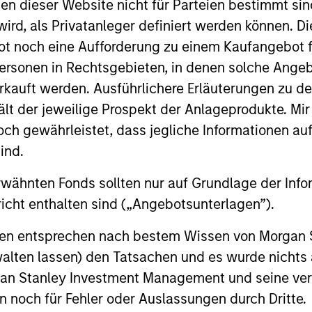
nen dieser Website nicht für Parteien bestimmt si
ird, als Privatanleger definiert werden können. Di
t noch eine Aufforderung zu einem Kaufangebot f
rs Team
ersonen in Rechtsgebieten, in denen solche Angeb
kauft werden. Ausführlichere Erläuterungen zu de
ält der jeweilige Prospekt der Anlageprodukte. Mir
combination of quantitative models and stock-spec
 gewährleistet, dass jegliche Informationen auf 
t in approximately 20 global companies with attra
ind.
appreciation potential.
rwähnten Fonds sollten nur auf Grundlage der Info
icht enthalten sind („Angebotsunterlagen”).
combination of quantitative models and stock-spec
onen entsprechen nach bestem Wissen von Morgan
t in approximately 30-60 global companies with a
walten lassen) den Tatsachen und es wurde nichts
appreciation potential.
rgan Stanley Investment Management und seine v
en noch für Fehler oder Auslassungen durch Dritte.
combination of quantitative models and stock-spec