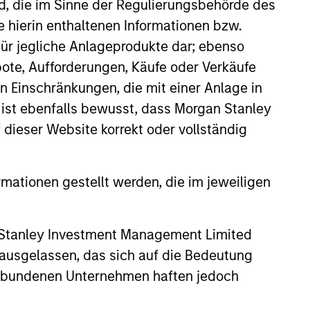
nd, die im Sinne der Regulierungsbehörde des
e hierin enthaltenen Informationen bzw.
ür jegliche Anlageprodukte dar; ebenso
View Team
ote, Aufforderungen, Käufe oder Verkäufe
n Einschränkungen, die mit einer Anlage in
 ist ebenfalls bewusst, dass Morgan Stanley
ific research, the strategy aims
dieser Website korrekt oder vollständig
ctive valuations and above-
rmationen gestellt werden, die im jeweiligen
ific research, the strategy aims
 Stanley Investment Management Limited
ttractive valuations and above-
 ausgelassen, das sich auf die Bedeutung
erbundenen Unternehmen haften jedoch
ific research, the strategy aims