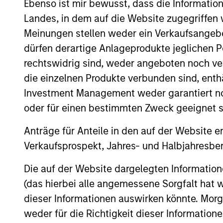
Ebenso ist mir bewusst, dass die Informatio
Landes, in dem auf die Website zugegriffen w
Meinungen stellen weder ein Verkaufsangebo
Applied Equity Adviso
dürfen derartige Anlageprodukte jeglichen P
rechtswidrig sind, weder angeboten noch ver
Applied
die einzelnen Produkte verbunden sind, enth
Global
Using a 
Investment Management weder garantiert noch
Concentrated
to inves
oder für einen bestimmten Zweck geeignet s
Equity
average 
Anträge für Anteile in den auf der Website e
Strategy
Verkaufsprospekt, Jahres- und Halbjahresber
Applied
Using a 
Global Core
Die auf der Website dargelegten Informati
to inves
Equity
(das hierbei alle angemessene Sorgfalt hat 
average 
Strategy
dieser Informationen auswirken könnte. Mo
weder für die Richtigkeit dieser Information
Applied U.S.
Using a 