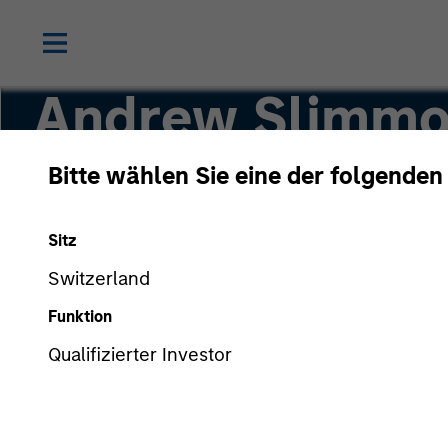
Andrew Slimm
Bitte wählen Sie eine der folgenden
Head of Applied Equity Advisors Team
Sitz
Switzerland
Funktion
Qualifizierter Investor