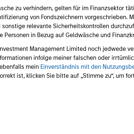
t in approximately 30-60 U.S. companies with attr
che zu verhindern, gelten für im Finanzsektor tät
appreciation potential and competitive dividend y
dentifizierung von Fondszeichnern vorgeschrieben
 sonstige relevante Sicherheitskontrollen durchzu
 invest in 200-300 stocks that, in aggregate, have
 Personen in Bezug auf Geldwäsche und Finanzkri
ve returns in the current market environment. All t
 Investment Management Limited noch jedwede ve
ith a stock selection process that includes an qua
Informationen infolge meiner falschen oder irrtüm
bility issues related to any potential holding. The
 ebenfalls mein
Einverständnis mit den Nutzungs
racking error and align closely with the Russell 10
rekt ist, klicken Sie bitte auf „Stimme zu“, um for
style and company size.