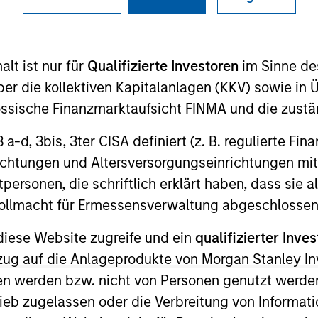
TEAM
Applied Equity
lt ist nur für
Qualifizierte Investoren
im Sinne de
Advisors Team
er die kollektiven Kapitalanlagen (KKV) sowie in 
nössische Finanzmarktaufsicht FINMA und die zust
 3 a-d, 3bis, 3ter CISA definiert (z. B. regulierte Fi
ity Advisors and is lead senior portfolio manager on al
richtungen und Altersversorgungseinrichtungen mit
1 and has more than 35 years of investment experience
personen, die schriftlich erklärt haben, dass sie a
Management and later served as the chief investment of
e Vollmacht für Ermessensverwaltung abgeschlossen
rew was a buy-side equity research analyst with ARCO
diese Website zugreife und ein
qualifizierter Inves
olio manager for Brown Brothers Harriman. He often ap
the Wall Street Journal, Barron’s, Bloomberg and Reute
ezug auf die Anlageprodukte von Morgan Stanley 
vania and an M.B.A. from the University of Chicago.
n werden bzw. nicht von Personen genutzt werden
ieb zugelassen oder die Verbreitung von Informat