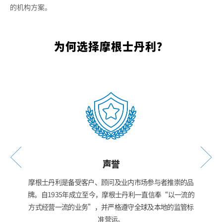
的机构方案。
为何选择摩根士丹利？
声誉
一级资本比
摩根士丹利是备受客户、顾问及业内市场参与者推崇的品
稳健的资
P 的长期
牌。自1935年成立至今，摩根士丹利一直信奉“以一流的
率。标普
方式经营一流的业务”，并严格遵守全球及本地的监管标
准营运。