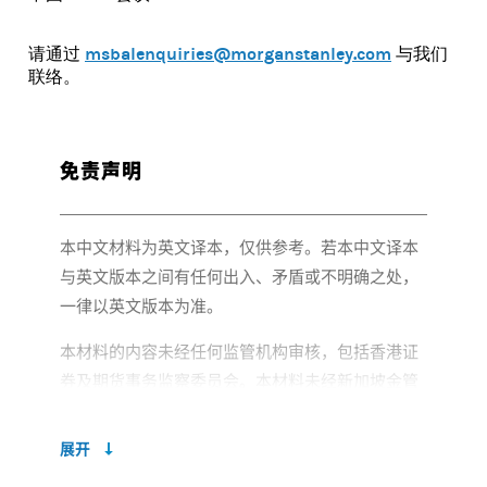
msbalenquiries@morganstanley.com
请通过
与我们
联络。
免责声明
本中文材料为英文译本，仅供参考。若本中文译本
与英文版本之间有任何出入、矛盾或不明确之处，
一律以英文版本为准。
本材料的内容未经任何监管机构审核，包括香港证
券及期货事务监察委员会。本材料未经新加坡金管
局审核。摩根士丹利银行亚洲有限公司新加坡分行
仅获准向以下人士销售产品：(1) 成为“认可投资
展开
者”/“机构投资者”（定义见2001年《新加坡证券