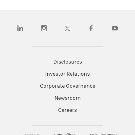
及期货法》）； 及 (2) 其并非“认可投资者”，但
透过与一名或多名获得“认可投资者”资格的人士
持有联名户口从而选择成为“认可投资者”的人
(opens in a new tab)
(opens in a new tab)
(opens in a new tab)
(opens in a new tab)
(opens in a n
士，且该名人士只以该联名户口持有人的身份而非
以其他身份持有该联名户口。
本材料所载信息仅就参考目的而编制，并非买卖本
文所述证券或工具或参与任何特定交易策略的要
Disclosures
约。本材料基于公众可获得且合理认为可靠的信息
（“公众信息”）而编制。本材料并未就公众信息
Investor Relations
的准确性或完整性作出任何声明，且公众信息亦可
Corporate Governance
能变更，恕不另行通知。摩根士丹利及与其相关的
其他各方已经或日后可能就本文提及或描述的公司
Newsroom
证券或交易策略的坐盘交易仓盘（长仓或短仓）进
Careers
行市场庄家活动或专门从事该等活动并进行交易，
亦可能为该等公司执行或寻求执行投资银行、经纪
或其他服务，且可能与该等公司进行交易。
Contact Us
Global Offices
Equal Employment