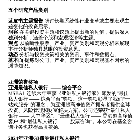
五个研究产品类别
蓝皮书主题报告
研讨长期系统性行业变革或主要宏观主
题变化的投资启示。
洞察
在关键投资主题和议题上提出新的见解，提供深入
独到分析，涵盖个股和宏观经济等主题。
观点
以前瞻性股票、产业、资产类别和宏观分析来展现
本行分析师独具慧眼的投资意见。
动态
分析与投资决策相关的资讯、事件和数据点。
基本面
提炼对公司、产业、资产类别和宏观基本因素的
渊博知识。
亚洲荣誉奖项
亚洲最佳私人银行 —— 综合平台
MSBAL 连续六年荣获《亚洲私人银行家》颁发的“最佳
私人银行 —— 综合平台”奖项。这一奖项彰显了我们“一
站式服务”的理念，为亚洲超高净值资产拥有者提供全球
投资、风险管理和财富解决方案。公司还荣获“最佳私人
银行 ―― 大中华区”、“最佳私人银行 ―― 香港超高净值
客户”和“最佳私人银行 ―― 股票咨询”。本公司在基金咨
询业务也获得高度赞扬.
2024年亚洲G3债券最佳私人银行