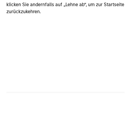
klicken Sie andernfalls auf „Lehne ab“, um zur Startseite
Executive Director
zurückzukehren.
Simon Doherty
Executive Director
Marc Godlis
Executive Director
Geoff Laporte
Executive Director
Sharveen Seebaluck
Executive Director