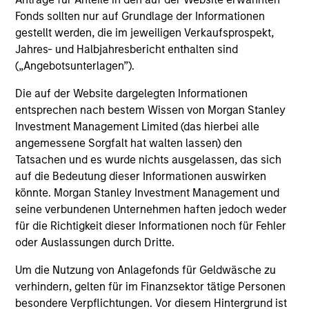
Fonds sollten nur auf Grundlage der Informationen
gestellt werden, die im jeweiligen Verkaufsprospekt,
Meet the Team
Jahres- und Halbjahresbericht enthalten sind
(„Angebotsunterlagen”).
Die auf der Website dargelegten Informationen
Aaron Sack
entsprechen nach bestem Wissen von Morgan Stanley
Investment Management Limited (das hierbei alle
Managing Director
angemessene Sorgfalt hat walten lassen) den
Tatsachen und es wurde nichts ausgelassen, das sich
auf die Bedeutung dieser Informationen auswirken
Eric Kanter
könnte. Morgan Stanley Investment Management und
Managing Director
seine verbundenen Unternehmen haften jedoch weder
für die Richtigkeit dieser Informationen noch für Fehler
oder Auslassungen durch Dritte.
Steve Rodgers
Um die Nutzung von Anlagefonds für Geldwäsche zu
Managing Director
verhindern, gelten für im Finanzsektor tätige Personen
besondere Verpflichtungen. Vor diesem Hintergrund ist