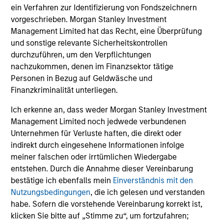
ein Verfahren zur Identifizierung von Fondszeichnern
Adam Shaw
vorgeschrieben. Morgan Stanley Investment
Managing Director
Management Limited hat das Recht, eine Überprüfung
und sonstige relevante Sicherheitskontrollen
durchzuführen, um den Verpflichtungen
James R. Stewart
nachzukommen, denen im Finanzsektor tätige
Managing Director
Personen in Bezug auf Geldwäsche und
Finanzkriminalität unterliegen.
Ich erkenne an, dass weder Morgan Stanley Investment
David M. Thompson
Management Limited noch jedwede verbundenen
Managing Director
Unternehmen für Verluste haften, die direkt oder
indirekt durch eingesehene Informationen infolge
meiner falschen oder irrtümlichen Wiedergabe
Patrick Whitehead
entstehen. Durch die Annahme dieser Vereinbarung
Managing Director
bestätige ich ebenfalls mein
Einverständnis mit den
Nutzungsbedingungen
, die ich gelesen und verstanden
habe. Sofern die vorstehende Vereinbarung korrekt ist,
klicken Sie bitte auf „Stimme zu“, um fortzufahren;
Rohanjit Chaudhry