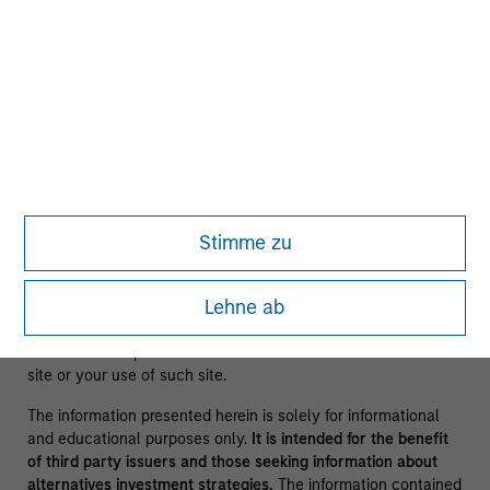
There is no guarantee that any of the investments listed
above resulted in positive performance (for realized holdings),
or will perform well in the future (for current holdings). The
trademarks and service marks above are the property of their
respective owners. The information on this website has not
been authorized, sponsored, or otherwise approved by such
owners.
By clicking on any links shown here, you agree that you are
navigating to a third party site. We are providing these
Stimme zu
hyperlinks to you only as a convenience and the inclusion of
any hyperlink is not and does not imply any endorsement,
Lehne ab
approval, investigation, verification or monitoring by us of any
information contained in any hyperlinked site. In no event
shall we be responsible for the information contained on the
site or your use of such site.
The information presented herein is solely for informational
and educational purposes only.
It is intended for the benefit
of third party issuers and those seeking information about
alternatives investment strategies.
The information contained