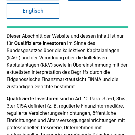
Morgan Stanley Capital Partners manages a middle-
Englisch
market private equity platform. The team has invested
capital in a broad spectrum of industries for over two
decades.
Dieser Abschnitt der Website und dessen Inhalt ist nur
für
Qualifizierte Investoren
im Sinne des
Bundesgesetzes über die kollektiven Kapitalanlagen
(KAG ) und der Verordnung über die kollektiven
Overview
Kapitalanlagen (KKV) sowie in Übereinstimmung mit der
aktuellsten Interpretation des Begriffs durch die
Eidgenössische Finanzmarktaufsicht FINMA und die
Our focus is on value creation through management
zuständigen Gerichte bestimmt.
and operational improvements, value-added oversight,
Qualifizierte Investoren
sind in Art. 10 Para. 3 a-d, 3bis,
strategic add-on acquisitions and thoughtful
3ter CISA definiert (z. B. regulierte Finanzintermediäre,
capitalization. We invest primarily in control
regulierte Versicherungseinrichtungen, öffentliche
transactions via founder-led recapitalizations, growth
Einrichtungen und Altersversorgungseinrichtungen mit
professioneller Tresorerie, Unternehmen mit
equity investments, industry roll-ups, management
professioneller Tresorerie, vermögende Privatpersonen,