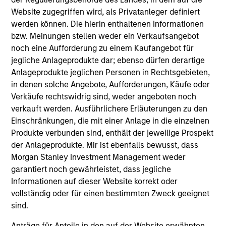
Website zugegriffen wird, als Privatanleger definiert
werden können. Die hierin enthaltenen Informationen
bzw. Meinungen stellen weder ein Verkaufsangebot
noch eine Aufforderung zu einem Kaufangebot für
jegliche Anlageprodukte dar; ebenso dürfen derartige
Anlageprodukte jeglichen Personen in Rechtsgebieten,
in denen solche Angebote, Aufforderungen, Käufe oder
Play
Verkäufe rechtswidrig sind, weder angeboten noch
verkauft werden. Ausführlichere Erläuterungen zu den
Einschränkungen, die mit einer Anlage in die einzelnen
Produkte verbunden sind, enthält der jeweilige Prospekt
Video
der Anlageprodukte. Mir ist ebenfalls bewusst, dass
Other videos in series
Morgan Stanley Investment Management weder
garantiert noch gewährleistet, dass jegliche
Informationen auf dieser Website korrekt oder
An Ideal Partner for Founder and Family
vollständig oder für einen bestimmten Zweck geeignet
Businesses
sind.
Aaron Sack, Head of Capital Partners
Anträge für Anteile in den auf der Website erwähnten