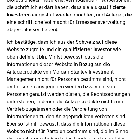
buyouts, corporate carve-outs and platform builds.
die schriftlich erklärt haben, dass sie als
qualifizierte
Investoren
eingestuft werden möchten, und Anleger, die
Throughout our history, we have maintained a
eine schriftliche Vollmacht für Ermessensverwaltung
abgeschlossen haben).
consistent middle-market focus, investing in
companies across a broad range of industries with
Ich bestätige, dass ich aus der Schweiz auf diese
enterprise values from $200 million to $800 million
Website zugreife und ein
qualifizierter Investor
wie
oben definiert bin. Mir ist bewusst, dass die
and EBITDA from $15 million to $60 million.
Informationen dieser Website in Bezug auf die
Anlageprodukte von Morgan Stanley Investment
How We Work With Companies
Management nicht für Personen bestimmt sind, nicht
an Personen ausgegeben werden bzw. nicht von
Personen genutzt werden dürfen, die Rechtsordnungen
What Makes Us Different
unterstehen, in denen die Anlageprodukte nicht zum
Vertrieb zugelassen oder die Verbreitung von
Informationen zu den Anlageprodukten verboten sind.
Ebenso ist mir bewusst, dass die Informationen dieser
Website nicht für Parteien bestimmt sind, die im Sinne
der Regulierungsbehörde des Landes, in dem auf die