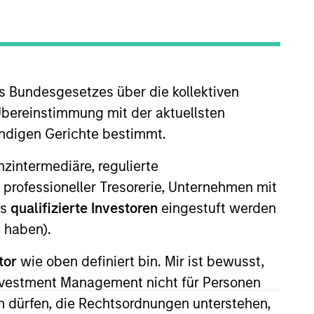
oard Membership
teve Rodgers,
Rohanjit Chaudhry,
imon Doherty
nvestment Team
s Bundesgesetzes über die kollektiven
organ Stanley Capital Partners
Übereinstimmung mit der aktuellsten
ress Release
ändigen Gerichte bestimmt.
organ Stanley Capital Partners
nanzintermediäre, regulierte
grees to Acquire Prescott's
 professioneller Tresorerie, Unternehmen mit
ec 10,2024
ls
qualifizierte Investoren
eingestuft werden
 haben).
tor
wie oben definiert bin. Mir ist bewusst,
Investment Management nicht für Personen
 dürfen, die Rechtsordnungen unterstehen,
guarantee that the investment mentioned