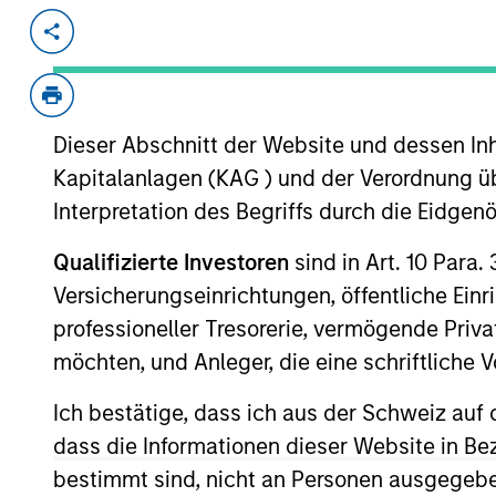
Invested on
Transacti
Dec 2024
Buyou
Prescott’s is a leading provider of h
service solutions, alongside refurbish
Dieser Abschnitt der Website und dessen Inha
systems, outpatient facilities other ca
Kapitalanlagen (KAG ) und der Verordnung üb
View Current Employment Opportunit
Interpretation des Begriffs durch die Eidge
View Site
Qualifizierte Investoren
sind in Art. 10 Para.
Versicherungseinrichtungen, öffentliche Ein
professioneller Tresorerie, vermögende Privat
möchten, und Anleger, die eine schriftlich
Ich bestätige, dass ich aus der Schweiz auf 
dass die Informationen dieser Website in B
bestimmt sind, nicht an Personen ausgegebe
As of July 25, 2025. The above is provided