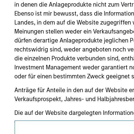
resulted in positive performance (for realiz
in denen die Anlageprodukte nicht zum Vertr
above are the property of their respective
such owners. By clicking on any links shown
Ebenso ist mir bewusst, dass die Informatio
only as a convenience and the inclusion of 
Landes, in dem auf die Website zugegriffen w
monitoring by us of any information contain
or your use of such site.
Meinungen stellen weder ein Verkaufsangebo
dürfen derartige Anlageprodukte jeglichen P
rechtswidrig sind, weder angeboten noch ver
die einzelnen Produkte verbunden sind, enth
Morgan Stan
Investment Management weder garantiert noch
oder für einen bestimmten Zweck geeignet s
Morgan Stan
Anträge für Anteile in den auf der Website e
Verkaufsprospekt, Jahres- und Halbjahresber
Die auf der Website dargelegten Informati
(das hierbei alle angemessene Sorgfalt hat 
dieser Informationen auswirken könnte. Mo