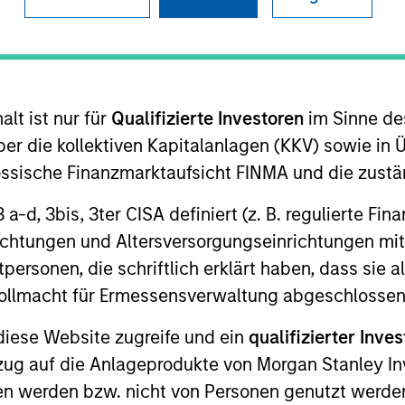
B
on Type
S
t
S
ealthcare medical equipment repair and maintenance
I
ed equipment & parts sales and rental, to health
lt ist nur für
Qualifizierte Investoren
im Sinne de
M
re settings nationwide.
er die kollektiven Kapitalanlagen (KKV) sowie in 
ies
P
nössische Finanzmarktaufsicht FINMA und die zust
M
 3 a-d, 3bis, 3ter CISA definiert (z. B. regulierte Fi
A
richtungen und Altersversorgungseinrichtungen mit
D
personen, die schriftlich erklärt haben, dass sie a
e Vollmacht für Ermessensverwaltung abgeschlossen
diese Website zugreife und ein
qualifizierter Inves
ezug auf die Anlageprodukte von Morgan Stanley 
n werden bzw. nicht von Personen genutzt werden
 for informational and educational purposes only. There is no 