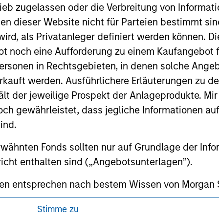
ed holdings), or will perform well in the future (for current ho
ieb zugelassen oder die Verbreitung von Informat
 owners. The information on this website has not been authori
 here, you agree that you are navigating to a third party site.
nen dieser Website nicht für Parteien bestimmt si
any hyperlink is not and does not imply any endorsement, appro
ird, als Privatanleger definiert werden können. Di
ed in any hyperlinked site. In no event shall we be responsible
t noch eine Aufforderung zu einem Kaufangebot f
ersonen in Rechtsgebieten, in denen solche Angeb
kauft werden. Ausführlichere Erläuterungen zu de
ält der jeweilige Prospekt der Anlageprodukte. Mir
ley
 gewährleistet, dass jegliche Informationen auf 
ind.
ley Careers
rwähnten Fonds sollten nur auf Grundlage der Info
icht enthalten sind („Angebotsunterlagen”).
onen entsprechen nach bestem Wissen von Morgan
walten lassen) den Tatsachen und es wurde nichts
Stimme zu
rgan Stanley Investment Management und seine v