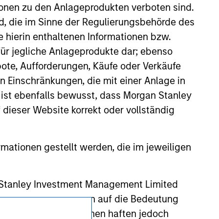
ldings). The trademarks and service marks
ionen zu den Anlageprodukten verboten sind.
zed, sponsored, or otherwise approved by
 We are providing these hyperlinks to you
nd, die im Sinne der Regulierungsbehörde des
val, investigation, verification or
e hierin enthaltenen Informationen bzw.
 for the information contained on the site
ür jegliche Anlageprodukte dar; ebenso
ote, Aufforderungen, Käufe oder Verkäufe
n Einschränkungen, die mit einer Anlage in
 ist ebenfalls bewusst, dass Morgan Stanley
dieser Website korrekt oder vollständig
rmationen gestellt werden, die im jeweiligen
 Stanley Investment Management Limited
 ausgelassen, das sich auf die Bedeutung
erbundenen Unternehmen haften jedoch