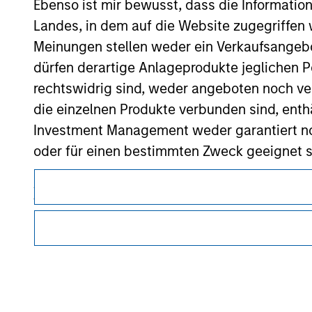
Ebenso ist mir bewusst, dass die Informatio
Morgan Stan
Landes, in dem auf die Website zugegriffen w
Morgan Stan
Meinungen stellen weder ein Verkaufsangebo
dürfen derartige Anlageprodukte jeglichen P
rechtswidrig sind, weder angeboten noch ver
die einzelnen Produkte verbunden sind, enth
Investment Management weder garantiert noch
oder für einen bestimmten Zweck geeignet s
Dieses Dokument ist ein Marketingdokument.
Anträge für Anteile in den auf der Website e
Nutzer müssen die Nutzungsbedingungen lesen und akzeptie
Verkaufsprospekt, Jahres- und Halbjahresber
regulatorische Auflagen enthalten sind, die für die Verbrei
von Morgan Stanley Investment Management gelten.
Die auf der Website dargelegten Informati
(das hierbei alle angemessene Sorgfalt hat 
Die auf dieser Website beschriebenen Dienstleistungen sind
dieser Informationen auswirken könnte. Mo
Rechtsgebieten oder für alle Kunden verfügbar. Weitere Ein
Nutzungsbedingungen entnommen werden.
weder für die Richtigkeit dieser Information