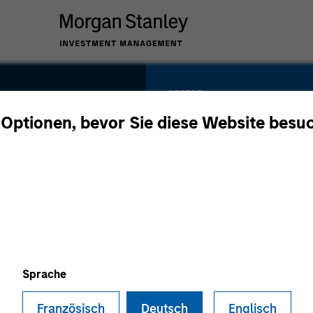
SECTOR
Business &
 Optionen, bevor Sie diese Website besu
Consumer Service
sh
COUNTRY
Canada
Sprache
Französisch
Deutsch
Englisch