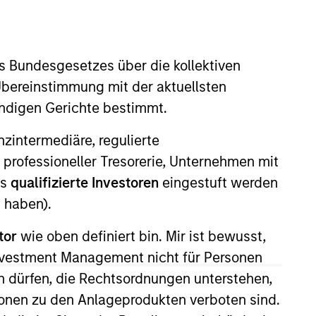
nvestment Team
organ Stanley Capital Partners
s Bundesgesetzes über die kollektiven
Übereinstimmung mit der aktuellsten
ändigen Gerichte bestimmt.
nanzintermediäre, regulierte
 professioneller Tresorerie, Unternehmen mit
guarantee that the investment mentioned
ldings). The trademarks and service marks
ls
qualifizierte Investoren
eingestuft werden
zed, sponsored, or otherwise approved by
 haben).
 We are providing these hyperlinks to you
val, investigation, verification or
 for the information contained on the site
tor
wie oben definiert bin. Mir ist bewusst,
Investment Management nicht für Personen
 dürfen, die Rechtsordnungen unterstehen,
ionen zu den Anlageprodukten verboten sind.