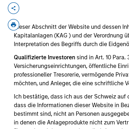
Invested on
Transacti
Mar 2012
Buyou
Dieser Abschnitt der Website und dessen Inha
Access Cash is Canada’s market lead
Kapitalanlagen (KAG ) und der Verordnung üb
View Site
Interpretation des Begriffs durch die Eidge
Qualifizierte Investoren
sind in Art. 10 Para.
Versicherungseinrichtungen, öffentliche Ein
As of July 25, 2025. The above is provided
resulted in positive performance (for realiz
professioneller Tresorerie, vermögende Privat
above are the property of their respective
möchten, und Anleger, die eine schriftlich
such owners. By clicking on any links shown
only as a convenience and the inclusion of 
monitoring by us of any information contain
Ich bestätige, dass ich aus der Schweiz auf 
or your use of such site.
dass die Informationen dieser Website in B
bestimmt sind, nicht an Personen ausgegebe
in denen die Anlageprodukte nicht zum Vertr