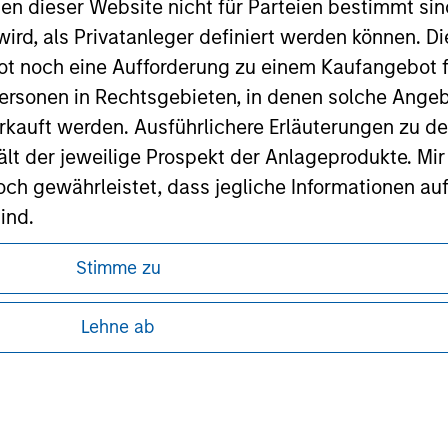
nen dieser Website nicht für Parteien bestimmt si
ley
ird, als Privatanleger definiert werden können. Di
ley Careers
t noch eine Aufforderung zu einem Kaufangebot f
ersonen in Rechtsgebieten, in denen solche Angeb
kauft werden. Ausführlichere Erläuterungen zu de
ält der jeweilige Prospekt der Anlageprodukte. Mir
 gewährleistet, dass jegliche Informationen auf 
ind.
rwähnten Fonds sollten nur auf Grundlage der Info
Stimme zu
ren, da in diesen bestimmte gesetzliche und
icht enthalten sind („Angebotsunterlagen”).
tung von Informationen zu den Anlageprodukten
Lehne ab
onen entsprechen nach bestem Wissen von Morgan
walten lassen) den Tatsachen und es wurde nichts
 unter Umständen nicht in allen
rgan Stanley Investment Management und seine v
zelheiten können aus unseren
en noch für Fehler oder Auslassungen durch Dritte.