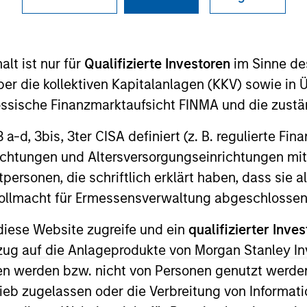
I
on Type
Realization Date
M
t
Jun 2021
lt ist nur für
Qualifizierte Investoren
im Sinne de
er for merchant ATM deployment and operations.
er die kollektiven Kapitalanlagen (KKV) sowie in 
nössische Finanzmarktaufsicht FINMA und die zust
 3 a-d, 3bis, 3ter CISA definiert (z. B. regulierte Fi
richtungen und Altersversorgungseinrichtungen mit
 for informational and educational purposes only. There is no 
ed holdings), or will perform well in the future (for current ho
personen, die schriftlich erklärt haben, dass sie a
 owners. The information on this website has not been authori
e Vollmacht für Ermessensverwaltung abgeschlossen
 here, you agree that you are navigating to a third party site.
any hyperlink is not and does not imply any endorsement, appro
ed in any hyperlinked site. In no event shall we be responsible
diese Website zugreife und ein
qualifizierter Inves
ezug auf die Anlageprodukte von Morgan Stanley 
n werden bzw. nicht von Personen genutzt werden
ieb zugelassen oder die Verbreitung von Informat