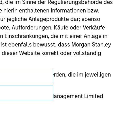
nd, die im Sinne der Regulierungsbehörde des
e hierin enthaltenen Informationen bzw.
ür jegliche Anlageprodukte dar; ebenso
ote, Aufforderungen, Käufe oder Verkäufe
n Einschränkungen, die mit einer Anlage in
 ist ebenfalls bewusst, dass Morgan Stanley
dieser Website korrekt oder vollständig
Datenschutz
rmationen gestellt werden, die im jeweiligen
Your Privacy Choices
 Stanley Investment Management Limited
Nutzungsbedingungen
 ausgelassen, das sich auf die Bedeutung
erbundenen Unternehmen haften jedoch