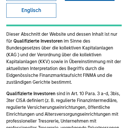
Englisch
SECTOR
Energy
Dieser Abschnitt der Website und dessen Inhalt ist nur
für
Qualifizierte Investoren
im Sinne des
Bundesgesetzes über die kollektiven Kapitalanlagen
COUNTRY
(KAG ) und der Verordnung über die kollektiven
United States
Kapitalanlagen (KKV) sowie in Übereinstimmung mit der
aktuellsten Interpretation des Begriffs durch die
Eidgenössische Finanzmarktaufsicht FINMA und die
zuständigen Gerichte bestimmt.
Invested on
Qualifizierte Investoren
sind in Art. 10 Para. 3 a-d, 3bis,
May 2009
3ter CISA definiert (z. B. regulierte Finanzintermediäre,
regulierte Versicherungseinrichtungen, öffentliche
Transaction Type
Einrichtungen und Altersversorgungseinrichtungen mit
Growth Investment
professioneller Tresorerie, Unternehmen mit
professioneller Tresorerie, vermögende Privatpersonen,