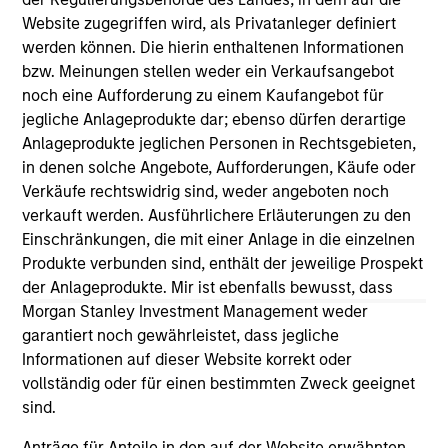
As of July 25, 2025. The above is provided for informational
Website zugegriffen wird, als Privatanleger definiert
and educational purposes only. There is no guarantee that
werden können. Die hierin enthaltenen Informationen
the investment mentioned resulted in positive performance
bzw. Meinungen stellen weder ein Verkaufsangebot
(for realized holdings), or will perform well in the future (for
noch eine Aufforderung zu einem Kaufangebot für
current holdings). The trademarks and service marks above
are the property of their respective owners. The information
jegliche Anlageprodukte dar; ebenso dürfen derartige
on this website has not been authorized, sponsored, or
Anlageprodukte jeglichen Personen in Rechtsgebieten,
otherwise approved by such owners. By clicking on any
in denen solche Angebote, Aufforderungen, Käufe oder
links shown here, you agree that you are navigating to a
Verkäufe rechtswidrig sind, weder angeboten noch
third party site. We are providing these hyperlinks to you
only as a convenience and the inclusion of any hyperlink is
verkauft werden. Ausführlichere Erläuterungen zu den
not and does not imply any endorsement, approval,
Einschränkungen, die mit einer Anlage in die einzelnen
investigation, verification or monitoring by us of any
Produkte verbunden sind, enthält der jeweilige Prospekt
information contained in any hyperlinked site. In no event
der Anlageprodukte. Mir ist ebenfalls bewusst, dass
shall we be responsible for the information contained on
the site or your use of such site.
Morgan Stanley Investment Management weder
garantiert noch gewährleistet, dass jegliche
Informationen auf dieser Website korrekt oder
vollständig oder für einen bestimmten Zweck geeignet
sind.
Anträge für Anteile in den auf der Website erwähnten