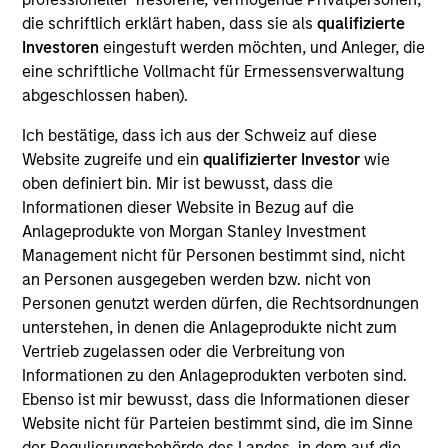
Realization Date
die schriftlich erklärt haben, dass sie als
qualifizierte
May 2020
Investoren
eingestuft werden möchten, und Anleger, die
eine schriftliche Vollmacht für Ermessensverwaltung
Triana Energy is a natural gas exploration and
abgeschlossen haben).
production company led by one of the premier
management teams in the Appalachian Basin.
Ich bestätige, dass ich aus der Schweiz auf diese
Website zugreife und ein
qualifizierter Investor
wie
View Site
oben definiert bin. Mir ist bewusst, dass die
Informationen dieser Website in Bezug auf die
Investment Teams
Anlageprodukte von Morgan Stanley Investment
Morgan Stanley Energy Partners,
Morgan
Management nicht für Personen bestimmt sind, nicht
Stanley Capital Partners
an Personen ausgegeben werden bzw. nicht von
Personen genutzt werden dürfen, die Rechtsordnungen
unterstehen, in denen die Anlageprodukte nicht zum
Vertrieb zugelassen oder die Verbreitung von
Informationen zu den Anlageprodukten verboten sind.
Ebenso ist mir bewusst, dass die Informationen dieser
Website nicht für Parteien bestimmt sind, die im Sinne
der Regulierungsbehörde des Landes, in dem auf die