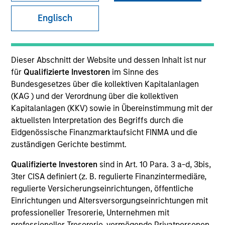
Englisch
SECTOR
Business & Consumer Services
Dieser Abschnitt der Website und dessen Inhalt ist nur
für
Qualifizierte Investoren
im Sinne des
Bundesgesetzes über die kollektiven Kapitalanlagen
COUNTRY
(KAG ) und der Verordnung über die kollektiven
United States
Kapitalanlagen (KKV) sowie in Übereinstimmung mit der
aktuellsten Interpretation des Begriffs durch die
Eidgenössische Finanzmarktaufsicht FINMA und die
zuständigen Gerichte bestimmt.
Invested on
Qualifizierte Investoren
sind in Art. 10 Para. 3 a-d, 3bis,
Nov 2024
3ter CISA definiert (z. B. regulierte Finanzintermediäre,
regulierte Versicherungseinrichtungen, öffentliche
Transaction Type
Einrichtungen und Altersversorgungseinrichtungen mit
Buyout
professioneller Tresorerie, Unternehmen mit
professioneller Tresorerie, vermögende Privatpersonen,