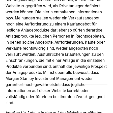
Website zugegriffen wird, als Privatanleger definiert
werden können. Die hierin enthaltenen Informationen
bzw. Meinungen stellen weder ein Verkaufsangebot
As of July 25, 2025. The above is provided for informational
noch eine Aufforderung zu einem Kaufangebot für
and educational purposes only. There is no guarantee that
jegliche Anlageprodukte dar; ebenso dürfen derartige
the investment mentioned resulted in positive performance
Anlageprodukte jeglichen Personen in Rechtsgebieten,
(for realized holdings), or will perform well in the future (for
in denen solche Angebote, Aufforderungen, Käufe oder
current holdings). The trademarks and service marks above
are the property of their respective owners. The information
Verkäufe rechtswidrig sind, weder angeboten noch
on this website has not been authorized, sponsored, or
verkauft werden. Ausführlichere Erläuterungen zu den
otherwise approved by such owners. By clicking on any
Einschränkungen, die mit einer Anlage in die einzelnen
links shown here, you agree that you are navigating to a
Produkte verbunden sind, enthält der jeweilige Prospekt
third party site. We are providing these hyperlinks to you
only as a convenience and the inclusion of any hyperlink is
der Anlageprodukte. Mir ist ebenfalls bewusst, dass
not and does not imply any endorsement, approval,
Morgan Stanley Investment Management weder
investigation, verification or monitoring by us of any
garantiert noch gewährleistet, dass jegliche
information contained in any hyperlinked site. In no event
shall we be responsible for the information contained on
Informationen auf dieser Website korrekt oder
the site or your use of such site.
vollständig oder für einen bestimmten Zweck geeignet
sind.
Anträge für Anteile in den auf der Website erwähnten