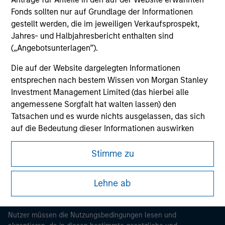
Fonds sollten nur auf Grundlage der Informationen
gestellt werden, die im jeweiligen Verkaufsprospekt,
Jahres- und Halbjahresbericht enthalten sind
(„Angebotsunterlagen”).
Die auf der Website dargelegten Informationen
entsprechen nach bestem Wissen von Morgan Stanley
Investment Management Limited (das hierbei alle
angemessene Sorgfalt hat walten lassen) den
Morgan Stanley
Tatsachen und es wurde nichts ausgelassen, das sich
auf die Bedeutung dieser Informationen auswirken
Morgan Stanley Careers
könnte. Morgan Stanley Investment Management und
seine verbundenen Unternehmen haften jedoch weder
Stimme zu
für die Richtigkeit dieser Informationen noch für Fehler
oder Auslassungen durch Dritte.
Lehne ab
Um die Nutzung von Anlagefonds für Geldwäsche zu
Dieses Dokument ist ein Marketingdokument.
verhindern, gelten für im Finanzsektor tätige Personen
Nutzer müssen die Nutzungsbedingungen lesen und
besondere Verpflichtungen. Vor diesem Hintergrund ist