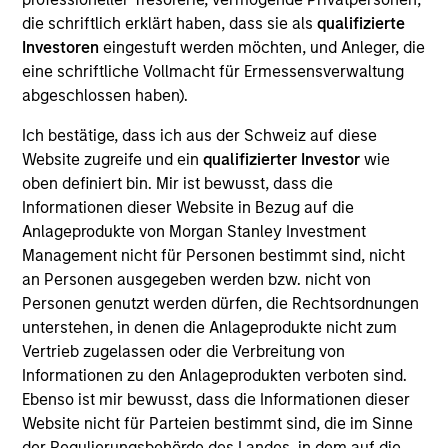
FoodScience is a leading provider of pet and human
die schriftlich erklärt haben, dass sie als
qualifizierte
nutritional supplements with in-house
Investoren
eingestuft werden möchten, und Anleger, die
manufacturing capabilities.
eine schriftliche Vollmacht für Ermessensverwaltung
View Current Employment Opportunities
abgeschlossen haben).
View Site
Ich bestätige, dass ich aus der Schweiz auf diese
Website zugreife und ein
qualifizierter Investor
wie
Board Membership
oben definiert bin. Mir ist bewusst, dass die
James R. Stewart,
Aaron Sack,
,
Maxwell
Informationen dieser Website in Bezug auf die
Waterous
Anlageprodukte von Morgan Stanley Investment
Management nicht für Personen bestimmt sind, nicht
Investment Team
an Personen ausgegeben werden bzw. nicht von
Morgan Stanley Capital Partners
Personen genutzt werden dürfen, die Rechtsordnungen
unterstehen, in denen die Anlageprodukte nicht zum
Press Release
Vertrieb zugelassen oder die Verbreitung von
Morgan Stanley Capital Partners Acquires
Informationen zu den Anlageprodukten verboten sind.
FoodScience
Ebenso ist mir bewusst, dass die Informationen dieser
Nov 19,2024
Website nicht für Parteien bestimmt sind, die im Sinne
der Regulierungsbehörde des Landes, in dem auf die