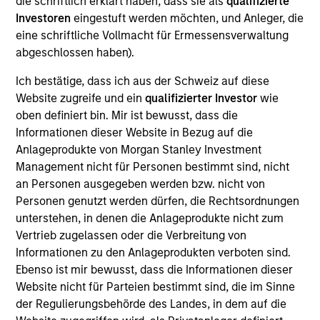
die schriftlich erklärt haben, dass sie als
qualifizierte
Realization Date
Investoren
eingestuft werden möchten, und Anleger, die
Sep 2018
eine schriftliche Vollmacht für Ermessensverwaltung
abgeschlossen haben).
Breitenfeld manufactures high-specification
specialty steel for forging-related products. Located
Ich bestätige, dass ich aus der Schweiz auf diese
in Austria, key industries for its products include
Website zugreife und ein
qualifizierter Investor
wie
power generation, oil and gas, mechanical
oben definiert bin. Mir ist bewusst, dass die
engineering, transportation and tool steel.
Informationen dieser Website in Bezug auf die
Anlageprodukte von Morgan Stanley Investment
View Site
Management nicht für Personen bestimmt sind, nicht
an Personen ausgegeben werden bzw. nicht von
Investment Team
Personen genutzt werden dürfen, die Rechtsordnungen
Morgan Stanley Capital Partners
unterstehen, in denen die Anlageprodukte nicht zum
Vertrieb zugelassen oder die Verbreitung von
Informationen zu den Anlageprodukten verboten sind.
Ebenso ist mir bewusst, dass die Informationen dieser
Website nicht für Parteien bestimmt sind, die im Sinne
der Regulierungsbehörde des Landes, in dem auf die