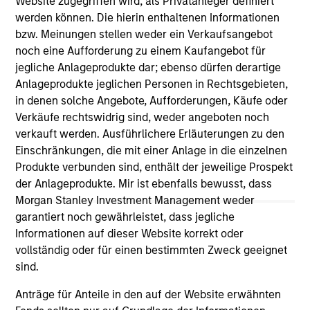
Website zugegriffen wird, als Privatanleger definiert
werden können. Die hierin enthaltenen Informationen
As of July 25, 2025. The above is provided for informational
bzw. Meinungen stellen weder ein Verkaufsangebot
and educational purposes only. There is no guarantee that
noch eine Aufforderung zu einem Kaufangebot für
the investment mentioned resulted in positive performance
jegliche Anlageprodukte dar; ebenso dürfen derartige
(for realized holdings), or will perform well in the future (for
Anlageprodukte jeglichen Personen in Rechtsgebieten,
current holdings). The trademarks and service marks above
are the property of their respective owners. The information
in denen solche Angebote, Aufforderungen, Käufe oder
on this website has not been authorized, sponsored, or
Verkäufe rechtswidrig sind, weder angeboten noch
otherwise approved by such owners. By clicking on any
verkauft werden. Ausführlichere Erläuterungen zu den
links shown here, you agree that you are navigating to a
Einschränkungen, die mit einer Anlage in die einzelnen
third party site. We are providing these hyperlinks to you
only as a convenience and the inclusion of any hyperlink is
Produkte verbunden sind, enthält der jeweilige Prospekt
not and does not imply any endorsement, approval,
der Anlageprodukte. Mir ist ebenfalls bewusst, dass
investigation, verification or monitoring by us of any
Morgan Stanley Investment Management weder
information contained in any hyperlinked site. In no event
shall we be responsible for the information contained on
garantiert noch gewährleistet, dass jegliche
the site or your use of such site.
Informationen auf dieser Website korrekt oder
vollständig oder für einen bestimmten Zweck geeignet
sind.
Anträge für Anteile in den auf der Website erwähnten