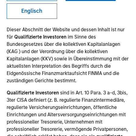
Englisch
SECTOR
Dieser Abschnitt der Website und dessen Inhalt ist nur
Industrial Services
für
Qualifizierte Investoren
im Sinne des
Bundesgesetzes über die kollektiven Kapitalanlagen
(KAG ) und der Verordnung über die kollektiven
COUNTRY
Kapitalanlagen (KKV) sowie in Übereinstimmung mit der
Austria
aktuellsten Interpretation des Begriffs durch die
Eidgenössische Finanzmarktaufsicht FINMA und die
zuständigen Gerichte bestimmt.
Qualifizierte Investoren
sind in Art. 10 Para. 3 a-d, 3bis,
Invested on
3ter CISA definiert (z. B. regulierte Finanzintermediäre,
Jul 2008
regulierte Versicherungseinrichtungen, öffentliche
Einrichtungen und Altersversorgungseinrichtungen mit
Transaction Type
professioneller Tresorerie, Unternehmen mit
Buyout
professioneller Tresorerie, vermögende Privatpersonen,