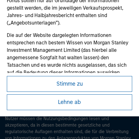
Fonds sollten nur auf Grundlage der Informationen
gestellt werden, die im jeweiligen Verkaufsprospekt,
Jahres- und Halbjahresbericht enthalten sind
(„Angebotsunterlagen”).
Die auf der Website dargelegten Informationen
entsprechen nach bestem Wissen von Morgan Stanley
Investment Management Limited (das hierbei alle
Morgan Stanley
angemessene Sorgfalt hat walten lassen) den
Tatsachen und es wurde nichts ausgelassen, das sich
Morgan Stanley Careers
auf die Bedeutung dieser Informationen auswirken
könnte. Morgan Stanley Investment Management und
Stimme zu
seine verbundenen Unternehmen haften jedoch weder
für die Richtigkeit dieser Informationen noch für Fehler
Lehne ab
oder Auslassungen durch Dritte.
Dieses Dokument ist ein Marketingdokument.
Um die Nutzung von Anlagefonds für Geldwäsche zu
Nutzer müssen die Nutzungsbedingungen lesen und
verhindern, gelten für im Finanzsektor tätige Personen
akzeptieren, da in diesen bestimmte gesetzliche und
besondere Verpflichtungen. Vor diesem Hintergrund ist
regulatorische Auflagen enthalten sind, die für die Verbreitung
ein Verfahren zur Identifizierung von Fondszeichnern
von Informationen zu den Anlageprodukten von Morgan Stanley