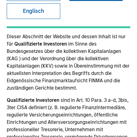
Englisch
SECTOR
Business & Consumer Services
Dieser Abschnitt der Website und dessen Inhalt ist nur
für
Qualifizierte Investoren
im Sinne des
Bundesgesetzes über die kollektiven Kapitalanlagen
COUNTRY
(KAG ) und der Verordnung über die kollektiven
United Kingdom
Kapitalanlagen (KKV) sowie in Übereinstimmung mit der
aktuellsten Interpretation des Begriffs durch die
Eidgenössische Finanzmarktaufsicht FINMA und die
zuständigen Gerichte bestimmt.
Invested on
Qualifizierte Investoren
sind in Art. 10 Para. 3 a-d, 3bis,
Jun 2008
3ter CISA definiert (z. B. regulierte Finanzintermediäre,
regulierte Versicherungseinrichtungen, öffentliche
Transaction Type
Einrichtungen und Altersversorgungseinrichtungen mit
Buyout
professioneller Tresorerie, Unternehmen mit
professioneller Tresorerie, vermögende Privatpersonen,