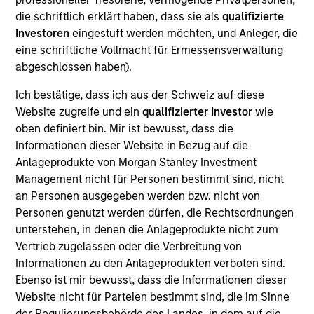
Realization Date
die schriftlich erklärt haben, dass sie als
qualifizierte
Jan 2014
Investoren
eingestuft werden möchten, und Anleger, die
eine schriftliche Vollmacht für Ermessensverwaltung
Exit Type
abgeschlossen haben).
Secondary Buyout
Ich bestätige, dass ich aus der Schweiz auf diese
Zenith is the U.K.'s leading independent leasing, fleet
Website zugreife und ein
qualifizierter Investor
wie
management and vehicle outsourcing businesses.
oben definiert bin. Mir ist bewusst, dass die
Informationen dieser Website in Bezug auf die
View Site
Anlageprodukte von Morgan Stanley Investment
Management nicht für Personen bestimmt sind, nicht
Investment Team
an Personen ausgegeben werden bzw. nicht von
Morgan Stanley Capital Partners
Personen genutzt werden dürfen, die Rechtsordnungen
unterstehen, in denen die Anlageprodukte nicht zum
Vertrieb zugelassen oder die Verbreitung von
Informationen zu den Anlageprodukten verboten sind.
Ebenso ist mir bewusst, dass die Informationen dieser
Website nicht für Parteien bestimmt sind, die im Sinne
der Regulierungsbehörde des Landes, in dem auf die