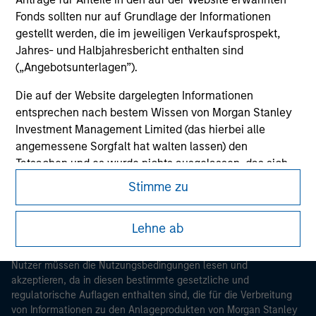
Fonds sollten nur auf Grundlage der Informationen
gestellt werden, die im jeweiligen Verkaufsprospekt,
Jahres- und Halbjahresbericht enthalten sind
(„Angebotsunterlagen”).
Die auf der Website dargelegten Informationen
entsprechen nach bestem Wissen von Morgan Stanley
Morgan Stanley
Investment Management Limited (das hierbei alle
angemessene Sorgfalt hat walten lassen) den
Morgan Stanley Careers
Tatsachen und es wurde nichts ausgelassen, das sich
auf die Bedeutung dieser Informationen auswirken
Stimme zu
könnte. Morgan Stanley Investment Management und
seine verbundenen Unternehmen haften jedoch weder
Lehne ab
für die Richtigkeit dieser Informationen noch für Fehler
Dieses Dokument ist ein Marketingdokument.
oder Auslassungen durch Dritte.
Nutzer müssen die Nutzungsbedingungen lesen und
Um die Nutzung von Anlagefonds für Geldwäsche zu
akzeptieren, da in diesen bestimmte gesetzliche und
verhindern, gelten für im Finanzsektor tätige Personen
regulatorische Auflagen enthalten sind, die für die Verbreitung
besondere Verpflichtungen. Vor diesem Hintergrund ist
von Informationen zu den Anlageprodukten von Morgan Stanley