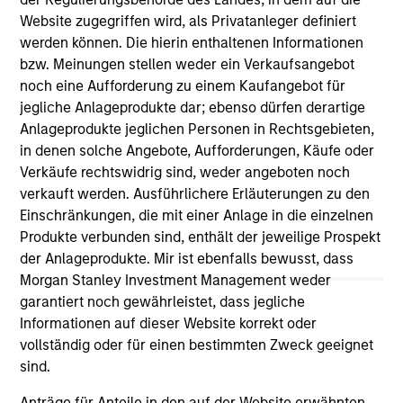
Website zugegriffen wird, als Privatanleger definiert
As of July 25, 2025. The above is provided for informational
werden können. Die hierin enthaltenen Informationen
and educational purposes only. There is no guarantee that
bzw. Meinungen stellen weder ein Verkaufsangebot
the investment mentioned resulted in positive performance
noch eine Aufforderung zu einem Kaufangebot für
(for realized holdings), or will perform well in the future (for
current holdings). The trademarks and service marks above
jegliche Anlageprodukte dar; ebenso dürfen derartige
are the property of their respective owners. The information
Anlageprodukte jeglichen Personen in Rechtsgebieten,
on this website has not been authorized, sponsored, or
in denen solche Angebote, Aufforderungen, Käufe oder
otherwise approved by such owners. By clicking on any
Verkäufe rechtswidrig sind, weder angeboten noch
links shown here, you agree that you are navigating to a
third party site. We are providing these hyperlinks to you
verkauft werden. Ausführlichere Erläuterungen zu den
only as a convenience and the inclusion of any hyperlink is
Einschränkungen, die mit einer Anlage in die einzelnen
not and does not imply any endorsement, approval,
Produkte verbunden sind, enthält der jeweilige Prospekt
investigation, verification or monitoring by us of any
der Anlageprodukte. Mir ist ebenfalls bewusst, dass
information contained in any hyperlinked site. In no event
shall we be responsible for the information contained on
Morgan Stanley Investment Management weder
the site or your use of such site.
garantiert noch gewährleistet, dass jegliche
Informationen auf dieser Website korrekt oder
vollständig oder für einen bestimmten Zweck geeignet
sind.
Anträge für Anteile in den auf der Website erwähnten