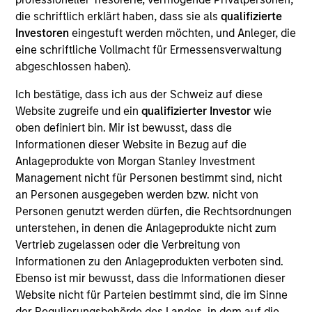
SpendMend is a leading provider of cost cycle
die schriftlich erklärt haben, dass sie als
qualifizierte
management and regulatory compliance
Investoren
eingestuft werden möchten, und Anleger, die
management systems to hospitals and health
eine schriftliche Vollmacht für Ermessensverwaltung
systems. Utilizing propietary technology to find
abgeschlossen haben).
instances of payment error, SpendMend is the clear
Ich bestätige, dass ich aus der Schweiz auf diese
market leader in profit recovery.
Website zugreife und ein
qualifizierter Investor
wie
View Current Employment Opportunities
oben definiert bin. Mir ist bewusst, dass die
View Site
Informationen dieser Website in Bezug auf die
Anlageprodukte von Morgan Stanley Investment
Board Membership
Management nicht für Personen bestimmt sind, nicht
Steve Rodgers,
David M. Thompson
an Personen ausgegeben werden bzw. nicht von
Personen genutzt werden dürfen, die Rechtsordnungen
Investment Team
unterstehen, in denen die Anlageprodukte nicht zum
Morgan Stanley Capital Partners
Vertrieb zugelassen oder die Verbreitung von
Informationen zu den Anlageprodukten verboten sind.
Press Release
Ebenso ist mir bewusst, dass die Informationen dieser
Morgan Stanley Capital Partners Completes
Website nicht für Parteien bestimmt sind, die im Sinne
der Regulierungsbehörde des Landes, in dem auf die