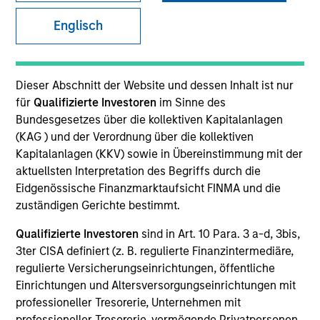
Englisch
SECTOR
Healthcare Services
Dieser Abschnitt der Website und dessen Inhalt ist nur
für
Qualifizierte Investoren
im Sinne des
Bundesgesetzes über die kollektiven Kapitalanlagen
COUNTRY
(KAG ) und der Verordnung über die kollektiven
United States
Kapitalanlagen (KKV) sowie in Übereinstimmung mit der
aktuellsten Interpretation des Begriffs durch die
Eidgenössische Finanzmarktaufsicht FINMA und die
zuständigen Gerichte bestimmt.
Invested on
Qualifizierte Investoren
sind in Art. 10 Para. 3 a-d, 3bis,
Mar 2022
3ter CISA definiert (z. B. regulierte Finanzintermediäre,
regulierte Versicherungseinrichtungen, öffentliche
Transaction Type
Einrichtungen und Altersversorgungseinrichtungen mit
Buyout
professioneller Tresorerie, Unternehmen mit
professioneller Tresorerie, vermögende Privatpersonen,