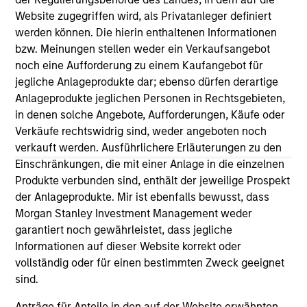
Investment in SpendMend
Website zugegriffen wird, als Privatanleger definiert
Mar 02,2022
werden können. Die hierin enthaltenen Informationen
bzw. Meinungen stellen weder ein Verkaufsangebot
noch eine Aufforderung zu einem Kaufangebot für
jegliche Anlageprodukte dar; ebenso dürfen derartige
Anlageprodukte jeglichen Personen in Rechtsgebieten,
in denen solche Angebote, Aufforderungen, Käufe oder
Verkäufe rechtswidrig sind, weder angeboten noch
verkauft werden. Ausführlichere Erläuterungen zu den
Einschränkungen, die mit einer Anlage in die einzelnen
Produkte verbunden sind, enthält der jeweilige Prospekt
der Anlageprodukte. Mir ist ebenfalls bewusst, dass
Morgan Stanley Investment Management weder
garantiert noch gewährleistet, dass jegliche
Informationen auf dieser Website korrekt oder
vollständig oder für einen bestimmten Zweck geeignet
sind.
Anträge für Anteile in den auf der Website erwähnten