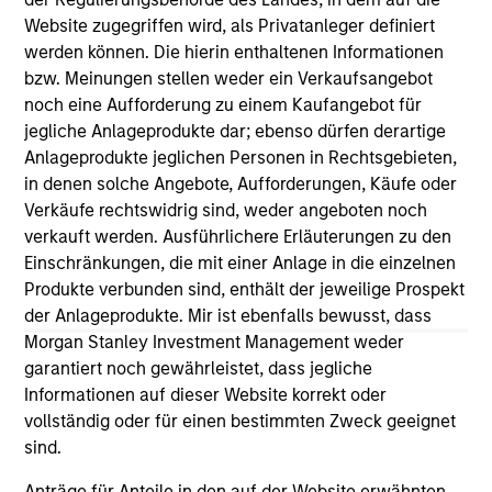
As of July 25, 2025. The above is provided for informational
Website zugegriffen wird, als Privatanleger definiert
and educational purposes only. There is no guarantee that
werden können. Die hierin enthaltenen Informationen
the investment mentioned resulted in positive performance
bzw. Meinungen stellen weder ein Verkaufsangebot
(for realized holdings), or will perform well in the future (for
noch eine Aufforderung zu einem Kaufangebot für
current holdings). The trademarks and service marks above
are the property of their respective owners. The information
jegliche Anlageprodukte dar; ebenso dürfen derartige
on this website has not been authorized, sponsored, or
Anlageprodukte jeglichen Personen in Rechtsgebieten,
otherwise approved by such owners. By clicking on any
in denen solche Angebote, Aufforderungen, Käufe oder
links shown here, you agree that you are navigating to a
Verkäufe rechtswidrig sind, weder angeboten noch
third party site. We are providing these hyperlinks to you
only as a convenience and the inclusion of any hyperlink is
verkauft werden. Ausführlichere Erläuterungen zu den
not and does not imply any endorsement, approval,
Einschränkungen, die mit einer Anlage in die einzelnen
investigation, verification or monitoring by us of any
Produkte verbunden sind, enthält der jeweilige Prospekt
information contained in any hyperlinked site. In no event
der Anlageprodukte. Mir ist ebenfalls bewusst, dass
shall we be responsible for the information contained on
the site or your use of such site.
Morgan Stanley Investment Management weder
garantiert noch gewährleistet, dass jegliche
Informationen auf dieser Website korrekt oder
vollständig oder für einen bestimmten Zweck geeignet
sind.
Anträge für Anteile in den auf der Website erwähnten