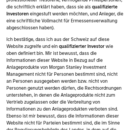
Smile America Partners is the nation's largest
die schriftlich erklärt haben, dass sie als
qualifizierte
school-based mobile dental program, dedicated to
Investoren
eingestuft werden möchten, und Anleger, die
improving population health through education,
eine schriftliche Vollmacht für Ermessensverwaltung
prevention and disease management. Smile America
abgeschlossen haben).
serves hundreds of thousands of underserved
Ich bestätige, dass ich aus der Schweiz auf diese
children annually.
Website zugreife und ein
qualifizierter Investor
wie
View Current Employment Opportunities
oben definiert bin. Mir ist bewusst, dass die
View Site
Informationen dieser Website in Bezug auf die
Anlageprodukte von Morgan Stanley Investment
Investment Team
Management nicht für Personen bestimmt sind, nicht
Morgan Stanley Capital Partners
an Personen ausgegeben werden bzw. nicht von
Personen genutzt werden dürfen, die Rechtsordnungen
unterstehen, in denen die Anlageprodukte nicht zum
Vertrieb zugelassen oder die Verbreitung von
Informationen zu den Anlageprodukten verboten sind.
Ebenso ist mir bewusst, dass die Informationen dieser
Website nicht für Parteien bestimmt sind, die im Sinne
der Regulierungsbehörde des Landes, in dem auf die