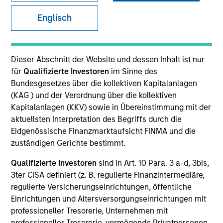
Englisch
SECTOR
Healthcare Services
Dieser Abschnitt der Website und dessen Inhalt ist nur
für
Qualifizierte Investoren
im Sinne des
Bundesgesetzes über die kollektiven Kapitalanlagen
COUNTRY
(KAG ) und der Verordnung über die kollektiven
United States
Kapitalanlagen (KKV) sowie in Übereinstimmung mit der
aktuellsten Interpretation des Begriffs durch die
Eidgenössische Finanzmarktaufsicht FINMA und die
zuständigen Gerichte bestimmt.
Invested on
Qualifizierte Investoren
sind in Art. 10 Para. 3 a-d, 3bis,
Mar 2010
3ter CISA definiert (z. B. regulierte Finanzintermediäre,
regulierte Versicherungseinrichtungen, öffentliche
Transaction Type
Einrichtungen und Altersversorgungseinrichtungen mit
Buyout
professioneller Tresorerie, Unternehmen mit
professioneller Tresorerie, vermögende Privatpersonen,