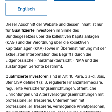
Englisch
SECTOR
Dieser Abschnitt der Website und dessen Inhalt ist nur
Industrial Services
für
Qualifizierte Investoren
im Sinne des
Bundesgesetzes über die kollektiven Kapitalanlagen
(KAG ) und der Verordnung über die kollektiven
COUNTRY
Kapitalanlagen (KKV) sowie in Übereinstimmung mit der
United States
aktuellsten Interpretation des Begriffs durch die
Eidgenössische Finanzmarktaufsicht FINMA und die
zuständigen Gerichte bestimmt.
Qualifizierte Investoren
sind in Art. 10 Para. 3 a-d, 3bis,
Invested on
3ter CISA definiert (z. B. regulierte Finanzintermediäre,
Jun 2018
regulierte Versicherungseinrichtungen, öffentliche
Einrichtungen und Altersversorgungseinrichtungen mit
Transaction Type
professioneller Tresorerie, Unternehmen mit
Founder Recapitalization
professioneller Tresorerie, vermögende Privatpersonen,