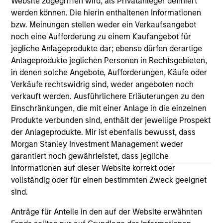
Website zugegriffen wird, als Privatanleger definiert
werden können. Die hierin enthaltenen Informationen
bzw. Meinungen stellen weder ein Verkaufsangebot
noch eine Aufforderung zu einem Kaufangebot für
jegliche Anlageprodukte dar; ebenso dürfen derartige
As of July 25, 2025. The above is provided for informational
Anlageprodukte jeglichen Personen in Rechtsgebieten,
and educational purposes only. There is no guarantee that
in denen solche Angebote, Aufforderungen, Käufe oder
the investment mentioned resulted in positive performance
Verkäufe rechtswidrig sind, weder angeboten noch
(for realized holdings), or will perform well in the future (for
verkauft werden. Ausführlichere Erläuterungen zu den
current holdings). The trademarks and service marks above
are the property of their respective owners. The information
Einschränkungen, die mit einer Anlage in die einzelnen
on this website has not been authorized, sponsored, or
Produkte verbunden sind, enthält der jeweilige Prospekt
otherwise approved by such owners. By clicking on any
der Anlageprodukte. Mir ist ebenfalls bewusst, dass
links shown here, you agree that you are navigating to a
Morgan Stanley Investment Management weder
third party site. We are providing these hyperlinks to you
only as a convenience and the inclusion of any hyperlink is
garantiert noch gewährleistet, dass jegliche
not and does not imply any endorsement, approval,
Informationen auf dieser Website korrekt oder
investigation, verification or monitoring by us of any
vollständig oder für einen bestimmten Zweck geeignet
information contained in any hyperlinked site. In no event
sind.
shall we be responsible for the information contained on
the site or your use of such site.
Anträge für Anteile in den auf der Website erwähnten