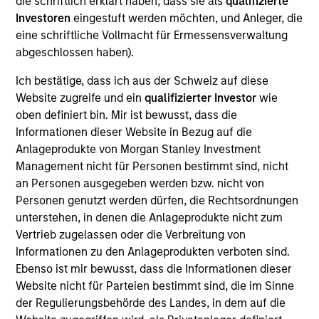
die schriftlich erklärt haben, dass sie als
qualifizierte
Comar is a leading rigid plastics packaging
Investoren
eingestuft werden möchten, und Anleger, die
manufacturer of bottles, containers, liquid dosing
eine schriftliche Vollmacht für Ermessensverwaltung
deices and closures predominantly for the
abgeschlossen haben).
healthcare and wellness industry. Comar's portfolio
of products are mainly for the phamaceutical,
Ich bestätige, dass ich aus der Schweiz auf diese
medical diagnostics and nutraceutical end-markets.
Website zugreife und ein
qualifizierter Investor
wie
oben definiert bin. Mir ist bewusst, dass die
Informationen dieser Website in Bezug auf die
View Current Employment Opportunities
Anlageprodukte von Morgan Stanley Investment
View Site
Management nicht für Personen bestimmt sind, nicht
an Personen ausgegeben werden bzw. nicht von
Board Membership
Personen genutzt werden dürfen, die Rechtsordnungen
Eric Kanter,
Maxwell Waterous
unterstehen, in denen die Anlageprodukte nicht zum
Vertrieb zugelassen oder die Verbreitung von
Investment Team
Informationen zu den Anlageprodukten verboten sind.
Morgan Stanley Capital Partners
Ebenso ist mir bewusst, dass die Informationen dieser
Website nicht für Parteien bestimmt sind, die im Sinne
der Regulierungsbehörde des Landes, in dem auf die