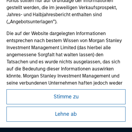
Fonds sollten nur auf Grundlage der Informationen
gestellt werden, die im jeweiligen Verkaufsprospekt,
Jahres- und Halbjahresbericht enthalten sind
(„Angebotsunterlagen”).
Die auf der Website dargelegten Informationen
entsprechen nach bestem Wissen von Morgan Stanley
Investment Management Limited (das hierbei alle
angemessene Sorgfalt hat walten lassen) den
Tatsachen und es wurde nichts ausgelassen, das sich
auf die Bedeutung dieser Informationen auswirken
Morgan Stanley
könnte. Morgan Stanley Investment Management und
seine verbundenen Unternehmen haften jedoch weder
Morgan Stanley Careers
für die Richtigkeit dieser Informationen noch für Fehler
Stimme zu
oder Auslassungen durch Dritte.
Um die Nutzung von Anlagefonds für Geldwäsche zu
Lehne ab
verhindern, gelten für im Finanzsektor tätige Personen
besondere Verpflichtungen. Vor diesem Hintergrund ist
Dieses Dokument ist ein Marketingdokument.
ein Verfahren zur Identifizierung von Fondszeichnern