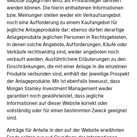
Website zugegriffen wird, als Privatanleger definiert
werden können. Die hierin enthaltenen Informationen
bzw. Meinungen stellen weder ein Verkaufsangebot
noch eine Aufforderung zu einem Kaufangebot für
jegliche Anlageprodukte dar; ebenso dürfen derartige
Anlageprodukte jeglichen Personen in Rechtsgebieten,
in denen solche Angebote, Aufforderungen, Käufe oder
As of July 25, 2025. The above is provided for informational
Verkäufe rechtswidrig sind, weder angeboten noch
and educational purposes only. There is no guarantee that
verkauft werden. Ausführlichere Erläuterungen zu den
the investment mentioned resulted in positive performance
(for realized holdings), or will perform well in the future (for
Einschränkungen, die mit einer Anlage in die einzelnen
current holdings). The trademarks and service marks above
Produkte verbunden sind, enthält der jeweilige Prospekt
are the property of their respective owners. The information
der Anlageprodukte. Mir ist ebenfalls bewusst, dass
on this website has not been authorized, sponsored, or
otherwise approved by such owners. By clicking on any
Morgan Stanley Investment Management weder
links shown here, you agree that you are navigating to a
garantiert noch gewährleistet, dass jegliche
third party site. We are providing these hyperlinks to you
Informationen auf dieser Website korrekt oder
only as a convenience and the inclusion of any hyperlink is
vollständig oder für einen bestimmten Zweck geeignet
not and does not imply any endorsement, approval,
investigation, verification or monitoring by us of any
sind.
information contained in any hyperlinked site. In no event
shall we be responsible for the information contained on
Anträge für Anteile in den auf der Website erwähnten
the site or your use of such site.