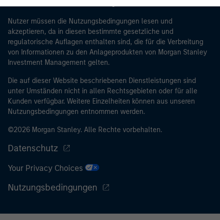
Dieses Dokument ist ein Marketingdokument.
vorgeschrieben. Morgan Stanley Investment
Management Limited hat das Recht, eine Überprüfung
Nutzer müssen die Nutzungsbedingungen lesen und
akzeptieren, da in diesen bestimmte gesetzliche und
und sonstige relevante Sicherheitskontrollen
regulatorische Auflagen enthalten sind, die für die Verbreitung
durchzuführen, um den Verpflichtungen
von Informationen zu den Anlageprodukten von Morgan Stanley
nachzukommen, denen im Finanzsektor tätige
Investment Management gelten.
Personen in Bezug auf Geldwäsche und
Finanzkriminalität unterliegen.
Die auf dieser Website beschriebenen Dienstleistungen sind
unter Umständen nicht in allen Rechtsgebieten oder für alle
Ich erkenne an, dass weder Morgan Stanley Investment
Kunden verfügbar. Weitere Einzelheiten können aus unseren
Management Limited noch jedwede verbundenen
Nutzungsbedingungen entnommen werden.
Unternehmen für Verluste haften, die direkt oder
©2026 Morgan Stanley. Alle Rechte vorbehalten.
indirekt durch eingesehene Informationen infolge
meiner falschen oder irrtümlichen Wiedergabe
Datenschutz
entstehen. Durch die Annahme dieser Vereinbarung
Your Privacy Choices
bestätige ich ebenfalls mein
Einverständnis mit den
Nutzungsbedingungen
, die ich gelesen und verstanden
Nutzungsbedingungen
habe. Sofern die vorstehende Vereinbarung korrekt ist,
klicken Sie bitte auf „Stimme zu“, um fortzufahren;
klicken Sie andernfalls auf „Lehne ab“, um zur Startseite