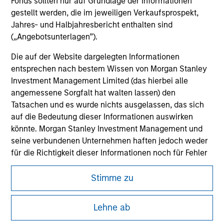
Fonds sollten nur auf Grundlage der Informationen
gestellt werden, die im jeweiligen Verkaufsprospekt,
Jahres- und Halbjahresbericht enthalten sind
(„Angebotsunterlagen”).
Die auf der Website dargelegten Informationen
entsprechen nach bestem Wissen von Morgan Stanley
Investment Management Limited (das hierbei alle
angemessene Sorgfalt hat walten lassen) den
Tatsachen und es wurde nichts ausgelassen, das sich
auf die Bedeutung dieser Informationen auswirken
könnte. Morgan Stanley Investment Management und
seine verbundenen Unternehmen haften jedoch weder
Morgan Stanley
für die Richtigkeit dieser Informationen noch für Fehler
Morgan Stanley Careers
oder Auslassungen durch Dritte.
Stimme zu
Um die Nutzung von Anlagefonds für Geldwäsche zu
verhindern, gelten für im Finanzsektor tätige Personen
Lehne ab
besondere Verpflichtungen. Vor diesem Hintergrund ist
ein Verfahren zur Identifizierung von Fondszeichnern