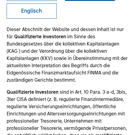
Englisch
SECTOR
Dieser Abschnitt der Website und dessen Inhalt ist nur
Energy
für
Qualifizierte Investoren
im Sinne des
Bundesgesetzes über die kollektiven Kapitalanlagen
(KAG ) und der Verordnung über die kollektiven
COUNTRY
Kapitalanlagen (KKV) sowie in Übereinstimmung mit der
United States
aktuellsten Interpretation des Begriffs durch die
Eidgenössische Finanzmarktaufsicht FINMA und die
zuständigen Gerichte bestimmt.
Qualifizierte Investoren
sind in Art. 10 Para. 3 a-d, 3bis,
Invested on
3ter CISA definiert (z. B. regulierte Finanzintermediäre,
Aug 2016
regulierte Versicherungseinrichtungen, öffentliche
Einrichtungen und Altersversorgungseinrichtungen mit
Transaction Type
professioneller Tresorerie, Unternehmen mit
Founder Recapitalization
professioneller Tresorerie, vermögende Privatpersonen,