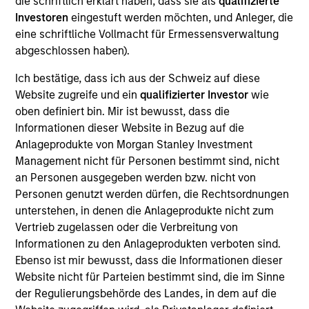
die schriftlich erklärt haben, dass sie als
qualifizierte
XRI is a leading water resource management
Investoren
eingestuft werden möchten, und Anleger, die
company in the Permian Basin of West Texas and
eine schriftliche Vollmacht für Ermessensverwaltung
Southeast New Mexico engaged in the sourcing,
abgeschlossen haben).
production, transportation, storage and sale of
water for use in the oil and gas exploration and
Ich bestätige, dass ich aus der Schweiz auf diese
production industry.
Website zugreife und ein
qualifizierter Investor
wie
oben definiert bin. Mir ist bewusst, dass die
Informationen dieser Website in Bezug auf die
View Site
Anlageprodukte von Morgan Stanley Investment
Management nicht für Personen bestimmt sind, nicht
Board Membership
an Personen ausgegeben werden bzw. nicht von
John Moon,
Logan Burt
Personen genutzt werden dürfen, die Rechtsordnungen
unterstehen, in denen die Anlageprodukte nicht zum
Investment Teams
Vertrieb zugelassen oder die Verbreitung von
Morgan Stanley Energy Partners,
Morgan
Informationen zu den Anlageprodukten verboten sind.
Ebenso ist mir bewusst, dass die Informationen dieser
Stanley Tactical Value,
Morgan Stanley Capital
Website nicht für Parteien bestimmt sind, die im Sinne
Partners
der Regulierungsbehörde des Landes, in dem auf die