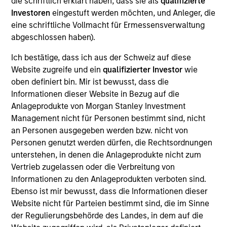
die schriftlich erklärt haben, dass sie als
qualifizierte
Realization Date
Investoren
eingestuft werden möchten, und Anleger, die
Dec 2020
eine schriftliche Vollmacht für Ermessensverwaltung
abgeschlossen haben).
Exit Type
Secondary Buyout
Ich bestätige, dass ich aus der Schweiz auf diese
Website zugreife und ein
qualifizierter Investor
wie
Manna Pro is a leading manufacturer and distributor
oben definiert bin. Mir ist bewusst, dass die
of specialty pet nutrition and care products. The
Informationen dieser Website in Bezug auf die
company targets five core animal end markets: dog
Anlageprodukte von Morgan Stanley Investment
& cat, horse, backyard chicken, other backyard pets
Management nicht für Personen bestimmt sind, nicht
an Personen ausgegeben werden bzw. nicht von
and wildlife attractants, and has a diverse portfolio
Personen genutzt werden dürfen, die Rechtsordnungen
of product offerings including animal supplements,
unterstehen, in denen die Anlageprodukte nicht zum
treats, food and grooming products.
Vertrieb zugelassen oder die Verbreitung von
Informationen zu den Anlageprodukten verboten sind.
View Site
Ebenso ist mir bewusst, dass die Informationen dieser
Investment Team
Website nicht für Parteien bestimmt sind, die im Sinne
der Regulierungsbehörde des Landes, in dem auf die
Morgan Stanley Capital Partners