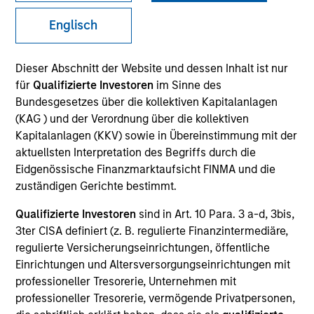
Englisch
SECTOR
Dieser Abschnitt der Website und dessen Inhalt ist nur
Business & Consumer Services
für
Qualifizierte Investoren
im Sinne des
Bundesgesetzes über die kollektiven Kapitalanlagen
(KAG ) und der Verordnung über die kollektiven
COUNTRY
Kapitalanlagen (KKV) sowie in Übereinstimmung mit der
United States
aktuellsten Interpretation des Begriffs durch die
Eidgenössische Finanzmarktaufsicht FINMA und die
zuständigen Gerichte bestimmt.
Qualifizierte Investoren
sind in Art. 10 Para. 3 a-d, 3bis,
Invested on
3ter CISA definiert (z. B. regulierte Finanzintermediäre,
Dec 2017
regulierte Versicherungseinrichtungen, öffentliche
Einrichtungen und Altersversorgungseinrichtungen mit
Transaction Type
professioneller Tresorerie, Unternehmen mit
Buyout
professioneller Tresorerie, vermögende Privatpersonen,