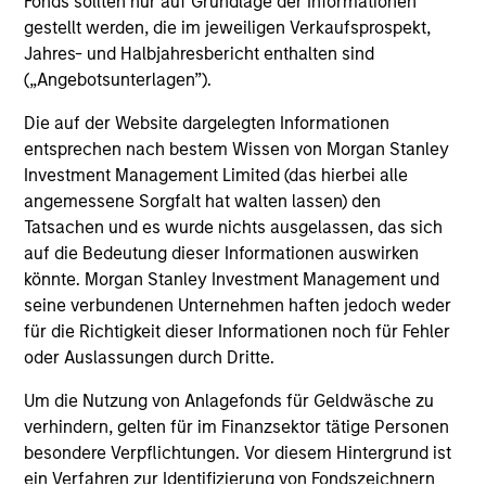
Fonds sollten nur auf Grundlage der Informationen
links shown here, you agree that you are navigating to a
gestellt werden, die im jeweiligen Verkaufsprospekt,
third party site. We are providing these hyperlinks to you
Jahres- und Halbjahresbericht enthalten sind
only as a convenience and the inclusion of any hyperlink is
(„Angebotsunterlagen”).
not and does not imply any endorsement, approval,
investigation, verification or monitoring by us of any
information contained in any hyperlinked site. In no event
Die auf der Website dargelegten Informationen
shall we be responsible for the information contained on
entsprechen nach bestem Wissen von Morgan Stanley
the site or your use of such site.
Investment Management Limited (das hierbei alle
angemessene Sorgfalt hat walten lassen) den
Tatsachen und es wurde nichts ausgelassen, das sich
auf die Bedeutung dieser Informationen auswirken
könnte. Morgan Stanley Investment Management und
seine verbundenen Unternehmen haften jedoch weder
für die Richtigkeit dieser Informationen noch für Fehler
oder Auslassungen durch Dritte.
Um die Nutzung von Anlagefonds für Geldwäsche zu
verhindern, gelten für im Finanzsektor tätige Personen
besondere Verpflichtungen. Vor diesem Hintergrund ist
Morgan Stanley
ein Verfahren zur Identifizierung von Fondszeichnern