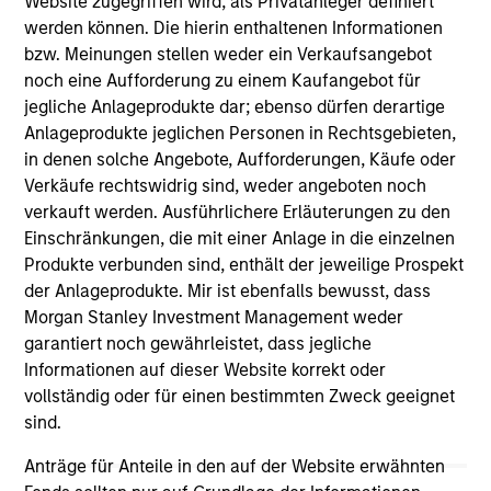
Website zugegriffen wird, als Privatanleger definiert
Press Release
werden können. Die hierin enthaltenen Informationen
bzw. Meinungen stellen weder ein Verkaufsangebot
The Carlyle Group Acquires Leading Pet Health
noch eine Aufforderung zu einem Kaufangebot für
and Nutrition Provider Manna Pro Products from
jegliche Anlageprodukte dar; ebenso dürfen derartige
Morgan Stanley Capital Partners
Anlageprodukte jeglichen Personen in Rechtsgebieten,
Nov 06,2020
in denen solche Angebote, Aufforderungen, Käufe oder
Verkäufe rechtswidrig sind, weder angeboten noch
verkauft werden. Ausführlichere Erläuterungen zu den
Einschränkungen, die mit einer Anlage in die einzelnen
Produkte verbunden sind, enthält der jeweilige Prospekt
der Anlageprodukte. Mir ist ebenfalls bewusst, dass
Morgan Stanley Investment Management weder
garantiert noch gewährleistet, dass jegliche
As of July 25, 2025. The above is provided for informational
and educational purposes only. There is no guarantee that
Informationen auf dieser Website korrekt oder
the investment mentioned resulted in positive performance
vollständig oder für einen bestimmten Zweck geeignet
(for realized holdings), or will perform well in the future (for
sind.
current holdings). The trademarks and service marks above
are the property of their respective owners. The information
Anträge für Anteile in den auf der Website erwähnten
on this website has not been authorized, sponsored, or
otherwise approved by such owners. By clicking on any