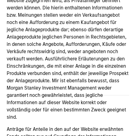
Website zugegriffen wird, als Privatanleger definiert
werden können. Die hierin enthaltenen Informationen
bzw. Meinungen stellen weder ein Verkaufsangebot
noch eine Aufforderung zu einem Kaufangebot für
As of July 25, 2025. The above is provided for informational
jegliche Anlageprodukte dar; ebenso dürfen derartige
and educational purposes only. There is no guarantee that
Anlageprodukte jeglichen Personen in Rechtsgebieten,
the investment mentioned resulted in positive performance
in denen solche Angebote, Aufforderungen, Käufe oder
(for realized holdings), or will perform well in the future (for
current holdings). The trademarks and service marks above
Verkäufe rechtswidrig sind, weder angeboten noch
are the property of their respective owners. The information
verkauft werden. Ausführlichere Erläuterungen zu den
on this website has not been authorized, sponsored, or
Einschränkungen, die mit einer Anlage in die einzelnen
otherwise approved by such owners. By clicking on any
Produkte verbunden sind, enthält der jeweilige Prospekt
links shown here, you agree that you are navigating to a
third party site. We are providing these hyperlinks to you
der Anlageprodukte. Mir ist ebenfalls bewusst, dass
only as a convenience and the inclusion of any hyperlink is
Morgan Stanley Investment Management weder
not and does not imply any endorsement, approval,
garantiert noch gewährleistet, dass jegliche
investigation, verification or monitoring by us of any
Informationen auf dieser Website korrekt oder
information contained in any hyperlinked site. In no event
shall we be responsible for the information contained on
vollständig oder für einen bestimmten Zweck geeignet
the site or your use of such site.
sind.
Anträge für Anteile in den auf der Website erwähnten