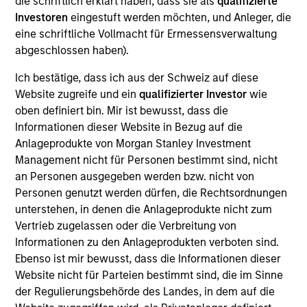
die schriftlich erklärt haben, dass sie als
qualifizierte
World 50 is a provider of private peer communities
Investoren
eingestuft werden möchten, und Anleger, die
that enable executives at globally respected
eine schriftliche Vollmacht für Ermessensverwaltung
organizations to share valuable experiences,
abgeschlossen haben).
buildrelationships with true peers and learn from the
world's thought leaders.
Ich bestätige, dass ich aus der Schweiz auf diese
Website zugreife und ein
qualifizierter Investor
wie
oben definiert bin. Mir ist bewusst, dass die
View Current Employment Opportunities
Informationen dieser Website in Bezug auf die
View Site
Anlageprodukte von Morgan Stanley Investment
Management nicht für Personen bestimmt sind, nicht
Board Membership
an Personen ausgegeben werden bzw. nicht von
Adam Shaw
Personen genutzt werden dürfen, die Rechtsordnungen
unterstehen, in denen die Anlageprodukte nicht zum
Investment Team
Vertrieb zugelassen oder die Verbreitung von
Morgan Stanley Capital Partners
Informationen zu den Anlageprodukten verboten sind.
Ebenso ist mir bewusst, dass die Informationen dieser
Website nicht für Parteien bestimmt sind, die im Sinne
der Regulierungsbehörde des Landes, in dem auf die