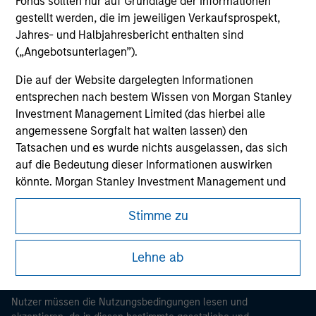
Fonds sollten nur auf Grundlage der Informationen
gestellt werden, die im jeweiligen Verkaufsprospekt,
Jahres- und Halbjahresbericht enthalten sind
(„Angebotsunterlagen”).
Die auf der Website dargelegten Informationen
entsprechen nach bestem Wissen von Morgan Stanley
Investment Management Limited (das hierbei alle
angemessene Sorgfalt hat walten lassen) den
Tatsachen und es wurde nichts ausgelassen, das sich
Morgan Stanley
auf die Bedeutung dieser Informationen auswirken
könnte. Morgan Stanley Investment Management und
Morgan Stanley Careers
seine verbundenen Unternehmen haften jedoch weder
Stimme zu
für die Richtigkeit dieser Informationen noch für Fehler
oder Auslassungen durch Dritte.
Lehne ab
Um die Nutzung von Anlagefonds für Geldwäsche zu
Dieses Dokument ist ein Marketingdokument.
verhindern, gelten für im Finanzsektor tätige Personen
besondere Verpflichtungen. Vor diesem Hintergrund ist
Nutzer müssen die Nutzungsbedingungen lesen und
ein Verfahren zur Identifizierung von Fondszeichnern