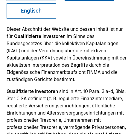
Englisch
SECTOR
Dieser Abschnitt der Website und dessen Inhalt ist nur
Business & Consumer Services
für
Qualifizierte Investoren
im Sinne des
Bundesgesetzes über die kollektiven Kapitalanlagen
(KAG ) und der Verordnung über die kollektiven
COUNTRY
Kapitalanlagen (KKV) sowie in Übereinstimmung mit der
United States
aktuellsten Interpretation des Begriffs durch die
Eidgenössische Finanzmarktaufsicht FINMA und die
zuständigen Gerichte bestimmt.
Qualifizierte Investoren
sind in Art. 10 Para. 3 a-d, 3bis,
Invested on
3ter CISA definiert (z. B. regulierte Finanzintermediäre,
Jan 2020
regulierte Versicherungseinrichtungen, öffentliche
Einrichtungen und Altersversorgungseinrichtungen mit
Transaction Type
professioneller Tresorerie, Unternehmen mit
Founder Recapitalization
professioneller Tresorerie, vermögende Privatpersonen,