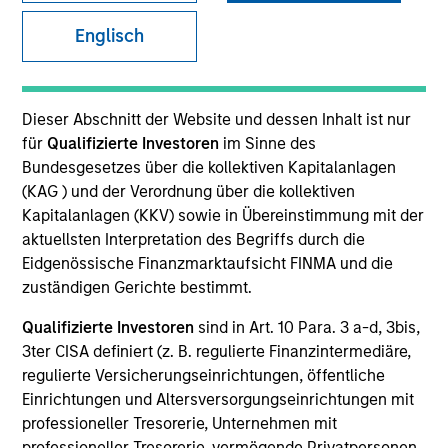
Englisch
SECTOR
Healthcare
Dieser Abschnitt der Website und dessen Inhalt ist nur
für
Qualifizierte Investoren
im Sinne des
Bundesgesetzes über die kollektiven Kapitalanlagen
COUNTRY
(KAG ) und der Verordnung über die kollektiven
United States
Kapitalanlagen (KKV) sowie in Übereinstimmung mit der
aktuellsten Interpretation des Begriffs durch die
Eidgenössische Finanzmarktaufsicht FINMA und die
zuständigen Gerichte bestimmt.
Invested on
Qualifizierte Investoren
sind in Art. 10 Para. 3 a-d, 3bis,
Oct 2020
3ter CISA definiert (z. B. regulierte Finanzintermediäre,
regulierte Versicherungseinrichtungen, öffentliche
Transaction Type
Einrichtungen und Altersversorgungseinrichtungen mit
Founder Recapitalization
professioneller Tresorerie, Unternehmen mit
professioneller Tresorerie, vermögende Privatpersonen,