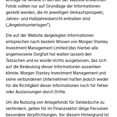
on this website has not been authorized, sponsored, or
otherwise approved by such owners. By clicking on any
Fonds sollten nur auf Grundlage der Informationen
links shown here, you agree that you are navigating to a
gestellt werden, die im jeweiligen Verkaufsprospekt,
third party site. We are providing these hyperlinks to you
Jahres- und Halbjahresbericht enthalten sind
only as a convenience and the inclusion of any hyperlink is
(„Angebotsunterlagen”).
not and does not imply any endorsement, approval,
investigation, verification or monitoring by us of any
information contained in any hyperlinked site. In no event
Die auf der Website dargelegten Informationen
shall we be responsible for the information contained on
entsprechen nach bestem Wissen von Morgan Stanley
the site or your use of such site.
Investment Management Limited (das hierbei alle
angemessene Sorgfalt hat walten lassen) den
Tatsachen und es wurde nichts ausgelassen, das sich
auf die Bedeutung dieser Informationen auswirken
könnte. Morgan Stanley Investment Management und
seine verbundenen Unternehmen haften jedoch weder
für die Richtigkeit dieser Informationen noch für Fehler
oder Auslassungen durch Dritte.
Um die Nutzung von Anlagefonds für Geldwäsche zu
verhindern, gelten für im Finanzsektor tätige Personen
besondere Verpflichtungen. Vor diesem Hintergrund ist