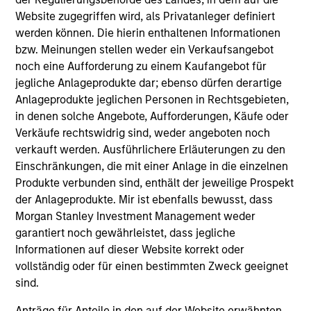
Investment Team
Website zugegriffen wird, als Privatanleger definiert
Morgan Stanley Capital Partners
werden können. Die hierin enthaltenen Informationen
bzw. Meinungen stellen weder ein Verkaufsangebot
Press Release
noch eine Aufforderung zu einem Kaufangebot für
Morgan Stanley Capital Partners Completes
jegliche Anlageprodukte dar; ebenso dürfen derartige
Investment in US HealthConnect
Anlageprodukte jeglichen Personen in Rechtsgebieten,
Oct 29,2020
in denen solche Angebote, Aufforderungen, Käufe oder
Verkäufe rechtswidrig sind, weder angeboten noch
verkauft werden. Ausführlichere Erläuterungen zu den
Einschränkungen, die mit einer Anlage in die einzelnen
Produkte verbunden sind, enthält der jeweilige Prospekt
der Anlageprodukte. Mir ist ebenfalls bewusst, dass
Morgan Stanley Investment Management weder
garantiert noch gewährleistet, dass jegliche
As of July 25, 2025. The above is provided for informational
and educational purposes only. There is no guarantee that
Informationen auf dieser Website korrekt oder
the investment mentioned resulted in positive performance
vollständig oder für einen bestimmten Zweck geeignet
(for realized holdings), or will perform well in the future (for
sind.
current holdings). The trademarks and service marks above
are the property of their respective owners. The information
Anträge für Anteile in den auf der Website erwähnten