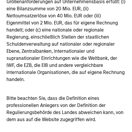
Größenanforderungen auf Unternehmensbasis erfüllt: (i)
eine Bilanzsumme von 20 Mio. EUR, (ii)
Nettoumsatzerlöse von 40 Mio. EUR oder (iii)
Eigenmittel von 2 Mio. EUR, das für eigene Rechnung
handelt; oder (c) eine nationale oder regionale
Regierung, einschließlich Stellen der staatlichen
Schuldenverwaltung auf nationaler oder regionaler
Ebene, Zentralbanken, internationaler und
supranationaler Einrichtungen wie die Weltbank, der
IWF, die EZB, die EIB und andere vergleichbare
ARTIKEL
internationale Organisationen, die auf eigene Rechnung
Broad Markets Fixed Income Multi-
handeln.
Sector Playbook: A World of Increasing
Dispersion
What should fixed income investors be watching
Bitte beachten Sie, dass die Definition eines
for the rest of 2026? The Broad Markets Fixed
professionellen Anlegers von der Definition der
Income team explores the key issues.
Regulierungsbehörde des Landes abweichen kann, von
dem aus auf die Website zugegriffen wird.