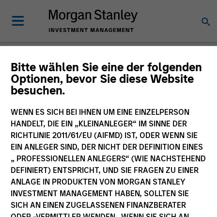
Einblicke
Bitte wählen Sie eine der folgenden
Optionen, bevor Sie diese Website
besuchen.
WENN ES SICH BEI IHNEN UM EINE EINZELPERSON
HANDELT, DIE EIN „KLEINANLEGER“ IM SINNE DER
Alle
RICHTLINIE 2011/61/EU (AIFMD) IST, ODER WENN SIE
EIN ANLEGER SIND, DER NICHT DER DEFINITION EINES
„ PROFESSIONELLEN ANLEGERS“ (WIE NACHSTEHEND
DEFINIERT) ENTSPRICHT, UND SIE FRAGEN ZU EINER
ANLAGE IN PRODUKTEN VON MORGAN STANLEY
252
of
252
Ergebnissen
Filters
INVESTMENT MANAGEMENT HABEN, SOLLTEN SIE
SICH AN EINEN ZUGELASSENEN FINANZBERATER
ODER -VERMITTLER WENDEN. WENN SIE SICH AN