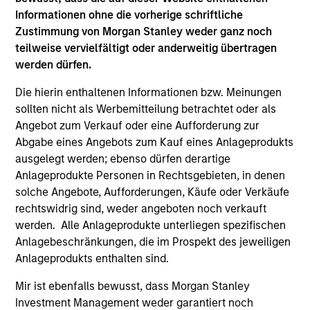
that show you how to navigate the current
Informationen ohne die vorherige schriftliche
investment environment.
Zustimmung von Morgan Stanley weder ganz noch
teilweise vervielfältigt oder anderweitig übertragen
werden dürfen.
Die hierin enthaltenen Informationen bzw. Meinungen
05-AUG-2026
sollten nicht als Werbemitteilung betrachtet oder als
Angebot zum Verkauf oder eine Aufforderung zur
Abgabe eines Angebots zum Kauf eines Anlageprodukts
ausgelegt werden; ebenso dürfen derartige
Anlageprodukte Personen in Rechtsgebieten, in denen
solche Angebote, Aufforderungen, Käufe oder Verkäufe
rechtswidrig sind, weder angeboten noch verkauft
werden. Alle Anlageprodukte unterliegen spezifischen
Anlagebeschränkungen, die im Prospekt des jeweiligen
Anlageprodukts enthalten sind.
Mir ist ebenfalls bewusst, dass Morgan Stanley
Investment Management weder garantiert noch
CONSILIENT OBSERVER