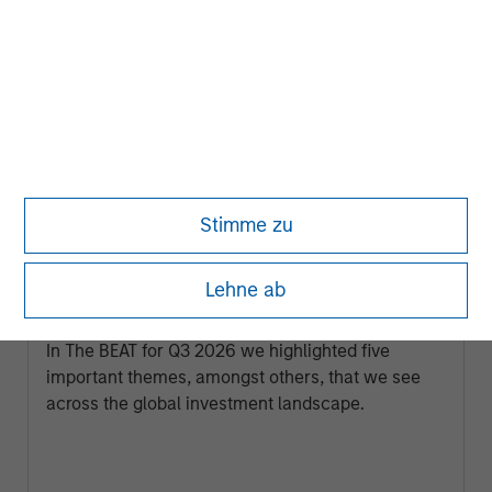
Stimme zu
VIERTELJÄHRLICH
Lehne ab
The BEAT Video - Q3 2026
In The BEAT for Q3 2026 we highlighted five
important themes, amongst others, that we see
across the global investment landscape.