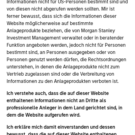
Informationen nicht für US-Personen bestimmt sind und
from televised spectacles to manufacturing and
von diesen nicht abgerufen werden sollten. Mir ist
commercial roles.
05-AUG-2026
ferner bewusst, dass sich die Informationen dieser
Website möglicherweise auf bestimmte
Anlageprodukte beziehen, die von Morgan Stanley
Investment Management verwaltet oder in beratender
Funktion angeboten werden, jedoch nicht für Personen
bestimmt sind, an Personen ausgegeben oder von
Personen genutzt werden dürfen, die Rechtsordnungen
unterstehen, in denen die Anlageprodukte nicht zum
Vertrieb zugelassen sind oder die Verbreitung von
Informationen zu den Anlageprodukten verboten ist.
Ich verstehe auch, dass die auf dieser Website
VIERTELJÄHRLICH
enthaltenen Informationen nicht an Dritte als
professionelle Anleger in dem Land gerichtet sind, in
The BEAT™ for Q3 2026 - August
dem die Website aufgerufen wird.
Use The BEAT™ as your timely resource for the
Ich erkläre mich damit einverstanden und dessen
markets. Each edition gives you ideas and insights
bewusst, dass die auf dieser Website enthaltenen