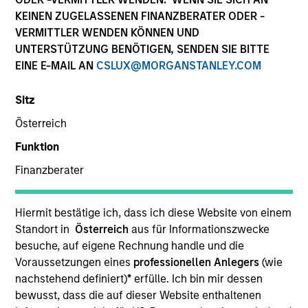
KEINEN ZUGELASSENEN FINANZBERATER ODER -
VERMITTLER WENDEN KÖNNEN UND
UNTERSTÜTZUNG BENÖTIGEN, SENDEN SIE BITTE
EINE E-MAIL AN
CSLUX@MORGANSTANLEY.COM
Sitz
Österreich
TALES FROM THE EMERGING WORLD
Funktion
Finanzberater
From Electric Vehicles to Humanoids:
China’s Next Manufacturing Leap
Hiermit bestätige ich, dass ich diese Website von einem
Humanoid robots sit at the intersection of
Standort in
Österreich
aus für Informationszwecke
hardware, AI, manufacturing, real-world data and
besuche, auf eigene Rechnung handle und die
customer integration. Longer-term value may
Voraussetzungen eines
professionellen Anlegers
(wie
depend more on intelligence, software and fleet
nachstehend definiert)
*
erfülle. Ich bin mir dessen
learning. Jerry Pang and Rose Kim examine how
bewusst, dass die auf dieser Website enthaltenen
China’s humanoid robots are beginning to move