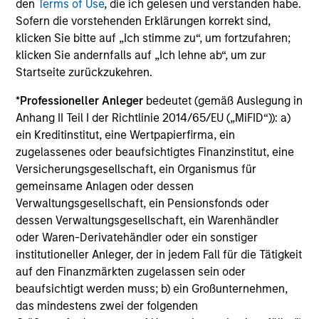
den
Terms of Use
, die ich gelesen und verstanden habe.
Sofern die vorstehenden Erklärungen korrekt sind,
klicken Sie bitte auf „Ich stimme zu“, um fortzufahren;
klicken Sie andernfalls auf „Ich lehne ab“, um zur
Startseite zurückzukehren.
ARTIKEL
*
Professioneller Anleger
bedeutet (gemäß Auslegung in
Private Credit Market Monitor - Q2 2026
Anhang II Teil I der Richtlinie 2014/65/EU („MiFID“)): a)
Timely insights on the private credit landscape,
ein Kreditinstitut, eine Wertpapierfirma, ein
exploring the trends, market developments, and
zugelassenes oder beaufsichtigtes Finanzinstitut, eine
investment considerations shaping the asset
Versicherungsgesellschaft, ein Organismus für
class.
gemeinsame Anlagen oder dessen
Verwaltungsgesellschaft, ein Pensionsfonds oder
dessen Verwaltungsgesellschaft, ein Warenhändler
oder Waren-Derivatehändler oder ein sonstiger
institutioneller Anleger, der in jedem Fall für die Tätigkeit
auf den Finanzmärkten zugelassen sein oder
04-AUG-2026
beaufsichtigt werden muss; b) ein Großunternehmen,
das mindestens zwei der folgenden