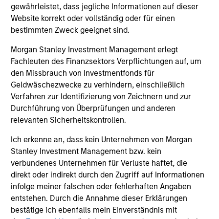
gewährleistet, dass jegliche Informationen auf dieser
The Wisdom of Crowds in Markets:
Website korrekt oder vollständig oder für einen
Crowd Behavior in Prediction, Betting,
bestimmten Zweck geeignet sind.
and Stock Markets
We review the wisdom of crowds in the context of
Morgan Stanley Investment Management erlegt
prediction markets, sports betting markets,
Fachleuten des Finanzsektors Verpflichtungen auf, um
parimutuel betting markets, and the stock market.
den Missbrauch von Investmentfonds für
For each, we describe the market, give a history,
Geldwäschezwecke zu verhindern, einschließlich
examine its accuracy, see how it aggregates
Verfahren zur Identifizierung von Zeichnern und zur
information, check for diversity breakdowns, and
Durchführung von Überprüfungen und anderen
consider the role of incentives. The betting
relevanten Sicherheitskontrollen.
markets are zero-sum, but the stock market has
05-AUG-2026
Ich erkenne an, dass kein Unternehmen von Morgan
positive expected returns. Understanding how
Stanley Investment Management bzw. kein
markets work is useful for evaluating
verbundenes Unternehmen für Verluste haftet, die
opportunities for excess returns.
direkt oder indirekt durch den Zugriff auf Informationen
infolge meiner falschen oder fehlerhaften Angaben
entstehen. Durch die Annahme dieser Erklärungen
bestätige ich ebenfalls mein Einverständnis mit