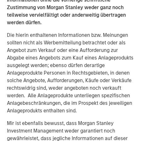
Gemischte, aber im Großen und Ganzen sich
Zustimmung von Morgan Stanley weder ganz noch
verbessernde Fundamentaldaten trieben sowohl die
teilweise vervielfältigt oder anderweitig übertragen
Spreadverengung als auch die Währungsaufwertung
werden dürfen.
voran, unterstützt durch den Rückenwind eines
Die hierin enthaltenen Informationen bzw. Meinungen
schwächeren US-Dollars.
sollten nicht als Werbemitteilung betrachtet oder als
Angebot zum Verkauf oder eine Aufforderung zur
Wechselkuse, engere Aufschläge und
Abgabe eines Angebots zum Kauf eines Anlageprodukts
sinkende Zinsen trieben die Renditen der
ausgelegt werden; ebenso dürfen derartige
Schwellenländeranleihen im 4Q an.
Anlageprodukte Personen in Rechtsgebieten, in denen
solche Angebote, Aufforderungen, Käufe oder Verkäufe
Abbildung 1
rechtswidrig sind, weder angeboten noch verkauft
werden. Alle Anlageprodukte unterliegen spezifischen
Anlagebeschränkungen, die im Prospekt des jeweiligen
Anlageprodukts enthalten sind.
Mir ist ebenfalls bewusst, dass Morgan Stanley
Investment Management weder garantiert noch
gewährleistet, dass jegliche Informationen auf dieser