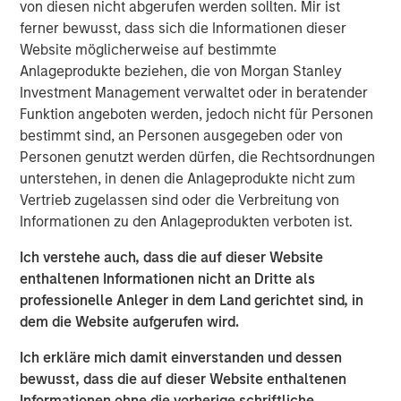
von diesen nicht abgerufen werden sollten. Mir ist
Nachfrage der Anleger nach Vermögenswerten abseits
ferner bewusst, dass sich die Informationen dieser
des US-Dollars unterstützt.
Website möglicherweise auf bestimmte
Vorausblickend treiben mehrere Faktoren unseren
Anlageprodukte beziehen, die von Morgan Stanley
konstruktiven Ausblick für Schwellenländeranleihen im
Investment Management verwaltet oder in beratender
Jahr 2026 voran: Eine robuste Nachfrage der Anleger
Funktion angeboten werden, jedoch nicht für Personen
nach Vermögenswerten abseits des US-Dollars,
bestimmt sind, an Personen ausgegeben oder von
Realrenditen, die unvermindert diejenigen der
Personen genutzt werden dürfen, die Rechtsordnungen
Industrieländer übertreffen, ein anhaltend günstiges
unterstehen, in denen die Anlageprodukte nicht zum
Inflationsumfeld in den meisten dieser Länder und starke
Vertrieb zugelassen sind oder die Verbreitung von
Fundamentaldaten in ausgewählten Schwellenländern.
Informationen zu den Anlageprodukten verboten ist.
Ein starker Abschluss des Jahres 2025
Ich verstehe auch, dass die auf dieser Website
enthaltenen Informationen nicht an Dritte als
Abbildung 1 bietet Aufschluss über die beträchtlichen
professionelle Anleger in dem Land gerichtet sind, in
Renditebeiträge für Lokalwährungsanleihen im vierten
dem die Website aufgerufen wird.
Quartal aus Devisen und Zinsen. Der Sektor der
Hartwährungsanleihen profitierte von engeren Spreads
Ich erkläre mich damit einverstanden und dessen
und Zuwächsen bei US-Staatsanleihen. Geringere
bewusst, dass die auf dieser Website enthaltenen
Inflationserwartungen trugen zu niedrigeren Zinsen bei.
Informationen ohne die vorherige schriftliche