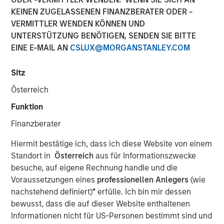
Ausblick für
KEINEN ZUGELASSENEN FINANZBERATER ODER -
VERMITTLER WENDEN KÖNNEN UND
Schwellenländer im Jahr
UNTERSTÜTZUNG BENÖTIGEN, SENDEN SIE BITTE
2026 hin
EINE E-MAIL AN
CSLUX@MORGANSTANLEY.COM
Sitz
04 FEBRUAR 2026
Österreich
Funktion
Finanzberater
Im vierten Quartal schlossen Anleihen der
Hiermit bestätige ich, dass ich diese Website von einem
Schwellenländer (EM) ein Jahr mit außergewöhnlich
Standort in
Österreich
aus für Informationszwecke
starker Performance und positiven Renditen sowohl in
besuche, auf eigene Rechnung handle und die
Hart- als auch in Lokalwährung ab. Die
Voraussetzungen eines
professionellen Anlegers
(wie
Schwellenländeranleihen wurden von einem
nachstehend definiert)
*
erfülle. Ich bin mir dessen
schwächeren US-Dollar, einer Lockerung der Geldpolitik
bewusst, dass die auf dieser Website enthaltenen
vieler Zentralbanken der Schwellenländer, einer
Informationen nicht für US-Personen bestimmt sind und
Verengung der Kreditaufschläge sowie einer anhaltenden