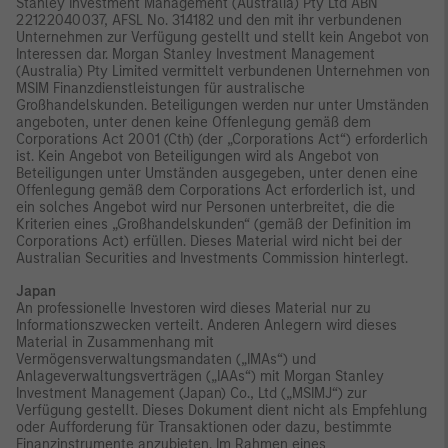
Stanley Investment Management (Australia) Pty Ltd ABN
22122040037, AFSL No. 314182 und den mit ihr verbundenen
Unternehmen zur Verfügung gestellt und stellt kein Angebot von
Interessen dar. Morgan Stanley Investment Management
(Australia) Pty Limited vermittelt verbundenen Unternehmen von
MSIM Finanzdienstleistungen für australische
Großhandelskunden. Beteiligungen werden nur unter Umständen
angeboten, unter denen keine Offenlegung gemäß dem
Corporations Act 2001 (Cth) (der „Corporations Act“) erforderlich
ist. Kein Angebot von Beteiligungen wird als Angebot von
Beteiligungen unter Umständen ausgegeben, unter denen eine
Offenlegung gemäß dem Corporations Act erforderlich ist, und
ein solches Angebot wird nur Personen unterbreitet, die die
Kriterien eines „Großhandelskunden“ (gemäß der Definition im
Corporations Act) erfüllen. Dieses Material wird nicht bei der
Australian Securities and Investments Commission hinterlegt.
Japan
An professionelle Investoren wird dieses Material nur zu
Informationszwecken verteilt. Anderen Anlegern wird dieses
Material in Zusammenhang mit
Vermögensverwaltungsmandaten („IMAs“) und
Anlageverwaltungsverträgen („IAAs“) mit Morgan Stanley
Investment Management (Japan) Co., Ltd („MSIMJ“) zur
Verfügung gestellt. Dieses Dokument dient nicht als Empfehlung
oder Aufforderung für Transaktionen oder dazu, bestimmte
Finanzinstrumente anzubieten. Im Rahmen eines