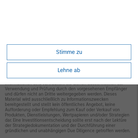
unterliegt.
Saudi-Arabien
Dieses Werbematerial wurde von
Morgan Stanley Saudi Arabia, Al Rashid Tower, Kings Sand
Street, Riyad, Saudi-Arabien herausgegeben und für die
Verwendung in Saudi-Arabien genehmigt, zugelassen und
reguliert durch die Lizenznummer 06044-37 der
Kapitalmarktbehörde.
USA
NICHT DURCH DIE FDIC VERSICHERT | KEINE BANKGARANTIE |
WERTVERLUST MÖGLICH | DURCH KEINE US-
Stimme zu
BUNDESBEHÖRDE VERSICHERT | KEINE EINLAGE
Lateinamerika (Brasilien, Chile, Kolumbien, Mexiko, Peru und
Uruguay)
Lehne ab
Dieses Material ist nur zur Verwendung mit einem institutionellen
oder qualifizierten Anleger bestimmt. Alle hierin enthaltenen
Informationen sind vertraulich. Sie dienen ausschließlich der
Verwendung und Prüfung durch den vorgesehenen Empfänger
und dürfen nicht an Dritte weitergegeben werden. Dieses
Material wird ausschließlich zu Informationszwecken
bereitgestellt und stellt kein öffentliches Angebot, keine
Aufforderung oder Empfehlung zum Kauf oder Verkauf von
Produkten, Dienstleistungen, Wertpapieren und/oder Strategien
dar. Eine Investitionsentscheidung sollte erst nach der Lektüre
der Strategiedokumentation und der Durchführung einer
gründlichen und unabhängigen Due Diligence getroffen werden.