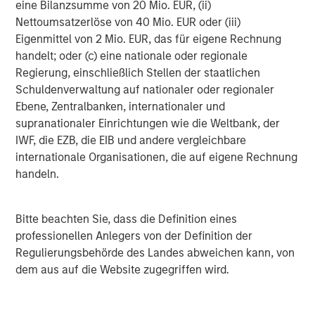
eine Bilanzsumme von 20 Mio. EUR, (ii)
dem G20-Gipfel in Johannesburg, dem APEC-Gipfel in
Nettoumsatzerlöse von 40 Mio. EUR oder (iii)
Korea und dem Gipfeltreffen zwischen der Europäischen
Eigenmittel von 2 Mio. EUR, das für eigene Rechnung
Union und der Afrikanischen Union in Angola stand der
handelt; oder (c) eine nationale oder regionale
Handel im Mittelpunkt.
Regierung, einschließlich Stellen der staatlichen
Schuldenverwaltung auf nationaler oder regionaler
Andernorts genehmigte die EU ein Hilfspaket in Höhe von
Ebene, Zentralbanken, internationaler und
90 Mrd. EUR für die Ukraine. Während der
supranationaler Einrichtungen wie die Weltbank, der
Waffenstillstand zwischen Israel und Hamas hielt,
IWF, die EZB, die EIB und andere vergleichbare
beschuldigten sich beide Seiten gegenseitig, ihn
internationale Organisationen, die auf eigene Rechnung
gebrochen zu haben. Die politische Partei des
handeln.
argentinischen Präsidenten Javier Milei – ein stark
Verbündeter von Präsident Trump – gewann bei den
Zwischenwahlen einen entscheidenden Sieg, was zu
Bitte beachten Sie, dass die Definition eines
einer kurzfristigen Rally im Peso führte.
professionellen Anlegers von der Definition der
Regulierungsbehörde des Landes abweichen kann, von
Ausblick für 2026
dem aus auf die Website zugegriffen wird.
Der Zeitpunkt und das Ausmaß zukünftiger
Zinssenkungen durch die US-Notenbank Fed sind