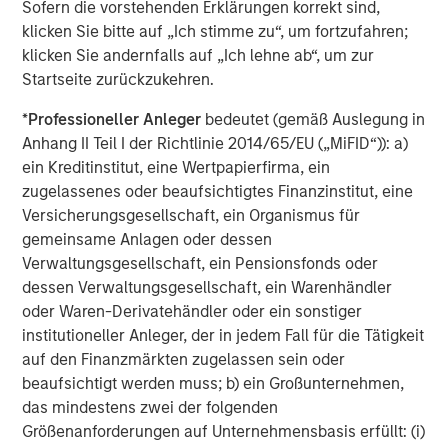
Trend zu niedrigeren Leitzinsen. Die US-Notenbank senkte
Sofern die vorstehenden Erklärungen korrekt sind,
ihren Leitzins zweimal um 25 Basispunkte (Bp.), und neun
klicken Sie bitte auf „Ich stimme zu“, um fortzufahren;
andere Zentralbanken lockerten ihre Zinspolitik ebenfalls.
klicken Sie andernfalls auf „Ich lehne ab“, um zur
(Die Bank of Japan bildete die einzige Ausnahme.)
Startseite zurückzukehren.
Die Verbesserung der Anlegerstimmung gegenüber nicht
*
Professioneller Anleger
bedeutet (gemäß Auslegung in
auf den US-Dollar lautenden Vermögenswerten half,
Anhang II Teil I der Richtlinie 2014/65/EU („MiFID“)): a)
Zuflüsse von 13,2 Mrd. USD in die Anlageklasse zu
ein Kreditinstitut, eine Wertpapierfirma, ein
generieren – 6,4 Mrd. USD für das Segment der
zugelassenes oder beaufsichtigtes Finanzinstitut, eine
Hartwährungsanleihen und 6,8 Mrd. USD für
Versicherungsgesellschaft, ein Organismus für
Lokalwährungsanleihen.
gemeinsame Anlagen oder dessen
Verwaltungsgesellschaft, ein Pensionsfonds oder
Auf makroökonomischer Ebene vereinbarten die USA und
dessen Verwaltungsgesellschaft, ein Warenhändler
China im November ein aktualisiertes Handelsabkommen,
oder Waren-Derivatehändler oder ein sonstiger
wobei beide Seiten Zugeständnisse machten, die im
institutioneller Anleger, der in jedem Fall für die Tätigkeit
November 2026 auslaufen sollen. Die globale
auf den Finanzmärkten zugelassen sein oder
strategische und wirtschaftliche Neuausrichtung setzte
beaufsichtigt werden muss; b) ein Großunternehmen,
sich auch in mehreren anderen Bereichen fort: Indien
das mindestens zwei der folgenden
strebte Freihandelsabkommen mit der Europäischen
Größenanforderungen auf Unternehmensbasis erfüllt: (i)
Union, Neuseeland, Chile und Oman an, und auch auf