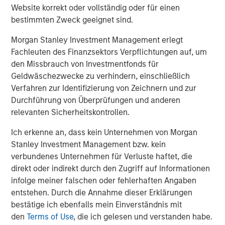
Website korrekt oder vollständig oder für einen
bestimmten Zweck geeignet sind.
Morgan Stanley Investment Management erlegt
Quelle: J.P. Morgan, Berechnungen von Morgan Stanley
Fachleuten des Finanzsektors Verpflichtungen auf, um
Investment Management, Stand: 31. Dezember 2025. Die
den Missbrauch von Investmentfonds für
Attributionen aufgrund der Kreditaufschläge von
Geldwäschezwecke zu verhindern, einschließlich
Unternehmensanleihen und der Renditeabstände von
Verfahren zur Identifizierung von Zeichnern und zur
Staatsanleihen werden modelliert, indem die Aufschlags-Rendite
Durchführung von Überprüfungen und anderen
in ihre beiden Komponenten zerlegt wird: den Renditeabstand
relevanten Sicherheitskontrollen.
zwischen Staatsanleihen und den Kreditaufschlag von
Unternehmensanleihen gegenüber den Staatsanleihen. Es ist
Ich erkenne an, dass kein Unternehmen von Morgan
nicht möglich, direkt in einen Index zu investieren. Die Daten
Stanley Investment Management bzw. kein
werden ausschließlich zu Informationszwecken bereitgestellt.
verbundenes Unternehmen für Verluste haftet, die
Die in der Vergangenheit erzielte Wertentwicklung ist keine
Garantie für die künftige Wertentwicklung.
direkt oder indirekt durch den Zugriff auf Informationen
infolge meiner falschen oder fehlerhaften Angaben
entstehen. Durch die Annahme dieser Erklärungen
Entwicklungen im vierten Quartal
bestätige ich ebenfalls mein Einverständnis mit
Die globalen Anleihemärkte profitierten von dem breiten
den
Terms of Use
, die ich gelesen und verstanden habe.