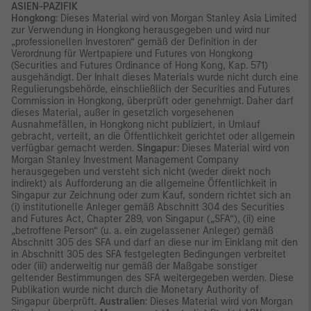
ASIEN-PAZIFIK
Hongkong
: Dieses Material wird von Morgan Stanley Asia Limited
zur Verwendung in Hongkong herausgegeben und wird nur
„professionellen Investoren“ gemäß der Definition in der
Verordnung für Wertpapiere und Futures von Hongkong
(Securities and Futures Ordinance of Hong Kong, Kap. 571)
ausgehändigt. Der Inhalt dieses Materials wurde nicht durch eine
Regulierungsbehörde, einschließlich der Securities and Futures
Commission in Hongkong, überprüft oder genehmigt. Daher darf
dieses Material, außer in gesetzlich vorgesehenen
Ausnahmefällen, in Hongkong nicht publiziert, in Umlauf
gebracht, verteilt, an die Öffentlichkeit gerichtet oder allgemein
verfügbar gemacht werden.
Singapur
: Dieses Material wird von
Morgan Stanley Investment Management Company
herausgegeben und versteht sich nicht (weder direkt noch
indirekt) als Aufforderung an die allgemeine Öffentlichkeit in
Singapur zur Zeichnung oder zum Kauf, sondern richtet sich an
(i) institutionelle Anleger gemäß Abschnitt 304 des Securities
and Futures Act, Chapter 289, von Singapur („SFA“), (ii) eine
„betroffene Person“ (u. a. ein zugelassener Anleger) gemäß
Abschnitt 305 des SFA und darf an diese nur im Einklang mit den
in Abschnitt 305 des SFA festgelegten Bedingungen verbreitet
oder (iii) anderweitig nur gemäß der Maßgabe sonstiger
geltender Bestimmungen des SFA weitergegeben werden. Diese
Publikation wurde nicht durch die Monetary Authority of
Singapur überprüft.
Australien
: Dieses Material wird von Morgan