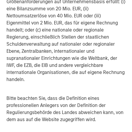
Größenanforderungen auf Unternehmensbasis erfüllt: (i)
Volkswirtschaften der Schwellenländer zusätzliche
eine Bilanzsumme von 20 Mio. EUR, (ii)
Komplexität mit sich, mit uneinheitlichen Auswirkungen in
Nettoumsatzerlöse von 40 Mio. EUR oder (iii)
den einzelnen Regionen. Ölexporteure außerhalb des
Eigenmittel von 2 Mio. EUR, das für eigene Rechnung
Nahen Ostens, darunter Kasachstan, Nigeria und
handelt; oder (c) eine nationale oder regionale
Kolumbien, profitierten von höheren Ölpreisen. Im
Regierung, einschließlich Stellen der staatlichen
Gegensatz dazu sahen sich energieimportierende Länder
Schuldenverwaltung auf nationaler oder regionaler
wie Südkorea, Südafrika und Indien schlechteren
Ebene, Zentralbanken, internationaler und
Handelsbedingungen, zunehmendem Inflationsdruck und
supranationaler Einrichtungen wie die Weltbank, der
potenziellem Gegenwind für das Wachstum gegenüber.
IWF, die EZB, die EIB und andere vergleichbare
Mehrere Länder in Südostasien führten kurz nach
internationale Organisationen, die auf eigene Rechnung
Ausbruch des Konflikts politische Maßnahmen ein, um
handeln.
möglichen Störungen der Ölversorgung zu begegnen. So
hielt Indonesien beispielsweise die festen
Bitte beachten Sie, dass die Definition eines
Kraftstoffendverbraucherpreise aufrecht, was den Druck
professionellen Anlegers von der Definition der
auf eine bereits stark beanspruchte Obergrenze für das
Regulierungsbehörde des Landes abweichen kann, von
Haushaltsdefizit erhöhte. Sri Lanka führte weitreichende
dem aus auf die Website zugegriffen wird.
Kraftstoffquoten und Pakistan eine Homeoffice-Regelung
ein. Seit März haben sich die politischen Reaktionen