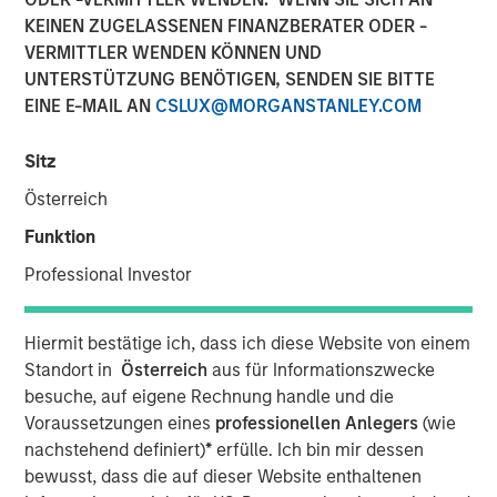
zunehmender
KEINEN ZUGELASSENEN FINANZBERATER ODER -
VERMITTLER WENDEN KÖNNEN UND
geopolitischer
UNTERSTÜTZUNG BENÖTIGEN, SENDEN SIE BITTE
Spannungen
EINE E-MAIL AN
CSLUX@MORGANSTANLEY.COM
Sitz
19 MAI 2026
Österreich
Funktion
Professional Investor
Schwellenländeranleihen sind mit solidem Momentum in
das Jahr 2026 gestartet, gestützt durch günstige
Hiermit bestätige ich, dass ich diese Website von einem
makroökonomische Bedingungen und robuste
Standort in
Österreich
aus für Informationszwecke
Fundamentaldaten auf Länderebene, wie wir es noch aus
besuche, auf eigene Rechnung handle und die
dem Vorjahr kennen. Die Kursgewinne im Januar und
Voraussetzungen eines
professionellen Anlegers
(wie
Februar wurden von einem schwächeren US-Dollar,
nachstehend definiert)
*
erfülle. Ich bin mir dessen
hohen Realrenditen, einer Einengung der Spreads und
bewusst, dass die auf dieser Website enthaltenen
widerstandsfähigen Fundamentaldaten auf Länderebene