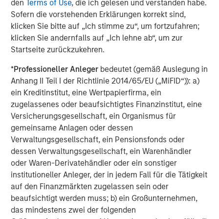
den
Terms of Use
, die ich gelesen und verstanden habe.
staatliche Förderabgaben –, die an den Märkten positiv
Sofern die vorstehenden Erklärungen korrekt sind,
aufgenommen wurden. Diese Reformen trugen dazu bei,
klicken Sie bitte auf „Ich stimme zu“, um fortzufahren;
im Verlauf des ersten Quartals eine Rally
klicken Sie andernfalls auf „Ich lehne ab“, um zur
venezolanischer Vermögenswerte auszulösen.
Startseite zurückzukehren.
Ende Februar führten koordinierte US-amerikanische und
*
Professioneller Anleger
bedeutet (gemäß Auslegung in
israelische Angriffe auf iranische Militärstandorte und die
Anhang II Teil I der Richtlinie 2014/65/EU („MiFID“)): a)
Führungsebene zu einer raschen Eskalation des Konflikts.
ein Kreditinstitut, eine Wertpapierfirma, ein
Darauf folgten Vergeltungsmaßnahmen des Irans im Golf,
zugelassenes oder beaufsichtigtes Finanzinstitut, eine
die kritische Energieinfrastruktur beschädigten. Die
Versicherungsgesellschaft, ein Organismus für
faktische Schließung der Straße von Hormus trug dazu
gemeinsame Anlagen oder dessen
bei, den Rohölpreis im Verlauf des Quartals mehrfach auf
Verwaltungsgesellschaft, ein Pensionsfonds oder
über 100 US-Dollar je Barrel steigen zu lassen. Der
dessen Verwaltungsgesellschaft, ein Warenhändler
Konflikt eskalierte weiter, als Israel seine Operationen
oder Waren-Derivatehändler oder ein sonstiger
gegen die Hisbollah im Süden des Libanon ausweitete.
institutioneller Anleger, der in jedem Fall für die Tätigkeit
auf den Finanzmärkten zugelassen sein oder
Unterschiedliche Auswirkungen auf einzelne Länder und
beaufsichtigt werden muss; b) ein Großunternehmen,
politische Reaktionen
das mindestens zwei der folgenden
Der daraus resultierende Energieschock brachte für die