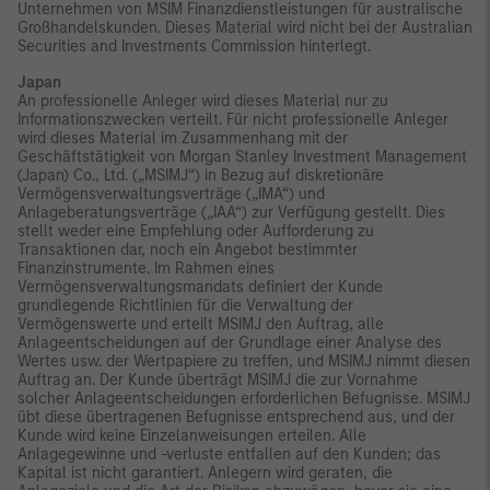
Unternehmen von MSIM Finanzdienstleistungen für australische
Großhandelskunden. Dieses Material wird nicht bei der Australian
Securities and Investments Commission hinterlegt.
Japan
An professionelle Anleger wird dieses Material nur zu
Informationszwecken verteilt. Für nicht professionelle Anleger
wird dieses Material im Zusammenhang mit der
Geschäftstätigkeit von Morgan Stanley Investment Management
(Japan) Co., Ltd. („MSIMJ“) in Bezug auf diskretionäre
Vermögensverwaltungsverträge („IMA“) und
Anlageberatungsverträge („IAA“) zur Verfügung gestellt. Dies
stellt weder eine Empfehlung oder Aufforderung zu
Transaktionen dar, noch ein Angebot bestimmter
Finanzinstrumente. Im Rahmen eines
Vermögensverwaltungsmandats definiert der Kunde
grundlegende Richtlinien für die Verwaltung der
Vermögenswerte und erteilt MSIMJ den Auftrag, alle
Anlageentscheidungen auf der Grundlage einer Analyse des
Wertes usw. der Wertpapiere zu treffen, und MSIMJ nimmt diesen
Auftrag an. Der Kunde überträgt MSIMJ die zur Vornahme
solcher Anlageentscheidungen erforderlichen Befugnisse. MSIMJ
übt diese übertragenen Befugnisse entsprechend aus, und der
Kunde wird keine Einzelanweisungen erteilen. Alle
Anlagegewinne und -verluste entfallen auf den Kunden; das
Kapital ist nicht garantiert. Anlegern wird geraten, die