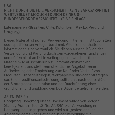
USA
NICHT DURCH DIE FDIC VERSICHERT | KEINE BANKGARANTIE |
WERTVERLUST MÖGLICH | DURCH KEINE US-
BUNDESBEHÖRDE VERSICHERT | KEINE EINLAGE
Lateinamerika (Brasilien, Chile, Kolumbien, Mexiko, Peru und
Uruguay)
Dieses Material ist nur zur Verwendung mit einem institutionellen
oder qualifizierten Anleger bestimmt. Alle hierin enthaltenen
Informationen sind vertraulich. Sie dienen ausschließlich der
Verwendung und Prüfung durch den vorgesehenen Empfänger
und dürfen nicht an Dritte weitergegeben werden. Dieses
Material wird ausschließlich zu Informationszwecken
bereitgestellt und stellt kein öffentliches Angebot, keine
Aufforderung oder Empfehlung zum Kauf oder Verkauf von
Produkten, Dienstleistungen, Wertpapieren und/oder Strategien
dar. Eine Investitionsentscheidung sollte erst nach der Lektüre
der Strategiedokumentation und der Durchführung einer
gründlichen und unabhängigen Due Diligence getroffen werden.
ASIEN-PAZIFIK
Hongkong:
Hongkong Dieses Dokument wurde von Morgan
Stanley Asia Limited, CE No. AAD291, zur Verwendung in
Hongkong herausgegeben und wird nur „professionellen
Anlegern“ gemäß der Definition in der Verordnung für