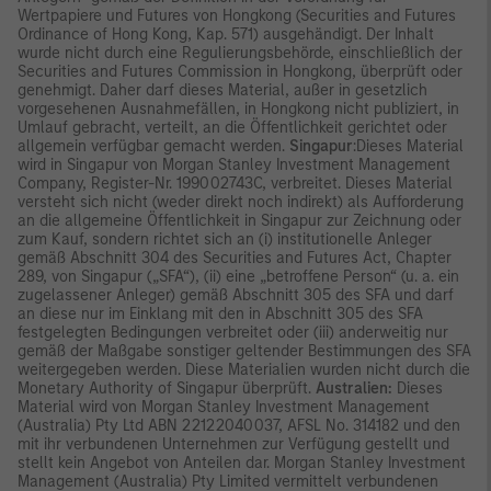
Wertpapiere und Futures von Hongkong (Securities and Futures
Ordinance of Hong Kong, Kap. 571) ausgehändigt. Der Inhalt
wurde nicht durch eine Regulierungsbehörde, einschließlich der
Securities and Futures Commission in Hongkong, überprüft oder
genehmigt. Daher darf dieses Material, außer in gesetzlich
vorgesehenen Ausnahmefällen, in Hongkong nicht publiziert, in
Umlauf gebracht, verteilt, an die Öffentlichkeit gerichtet oder
allgemein verfügbar gemacht werden.
Singapur
:Dieses Material
wird in Singapur von Morgan Stanley Investment Management
Company, Register-Nr. 199002743C, verbreitet. Dieses Material
versteht sich nicht (weder direkt noch indirekt) als Aufforderung
an die allgemeine Öffentlichkeit in Singapur zur Zeichnung oder
zum Kauf, sondern richtet sich an (i) institutionelle Anleger
gemäß Abschnitt 304 des Securities and Futures Act, Chapter
289, von Singapur („SFA“), (ii) eine „betroffene Person“ (u. a. ein
zugelassener Anleger) gemäß Abschnitt 305 des SFA und darf
an diese nur im Einklang mit den in Abschnitt 305 des SFA
festgelegten Bedingungen verbreitet oder (iii) anderweitig nur
gemäß der Maßgabe sonstiger geltender Bestimmungen des SFA
weitergegeben werden. Diese Materialien wurden nicht durch die
Monetary Authority of Singapur überprüft.
Australien:
Dieses
Material wird von Morgan Stanley Investment Management
(Australia) Pty Ltd ABN 22122040037, AFSL No. 314182 und den
mit ihr verbundenen Unternehmen zur Verfügung gestellt und
stellt kein Angebot von Anteilen dar. Morgan Stanley Investment
Management (Australia) Pty Limited vermittelt verbundenen