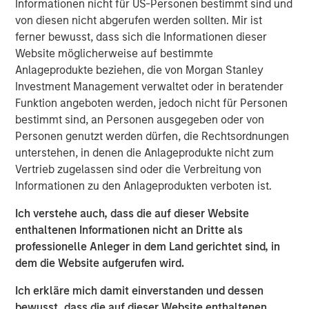
Informationen nicht für US-Personen bestimmt sind und
getragen.
von diesen nicht abgerufen werden sollten. Mir ist
Diese frühen Gewinne kehrten sich jedoch im März
ferner bewusst, dass sich die Informationen dieser
(Abbildung 1) um, als US-amerikanische und israelische
Website möglicherweise auf bestimmte
Angriffe auf den Iran Ende Februar Volatilität über
Anlageprodukte beziehen, die von Morgan Stanley
Schwellenländeranlagen auslösten.
Investment Management verwaltet oder in beratender
Schwellenländerwährungen gaben gegenüber einem
Funktion angeboten werden, jedoch nicht für Personen
aufwertenden US-Dollar allgemein nach, lokale Zinsen
bestimmt sind, an Personen ausgegeben oder von
gerieten unter Aufwärtsdruck und Kredit-Spreads
Personen genutzt werden dürfen, die Rechtsordnungen
weiteten sich in bestimmten Staats- und
unterstehen, in denen die Anlageprodukte nicht zum
Unternehmensanleihenmärkten aus.
Vertrieb zugelassen sind oder die Verbreitung von
Informationen zu den Anlageprodukten verboten ist.
Gewinne der Schwellenländeranleihen
Ich verstehe auch, dass die auf dieser Website
machten im März angesichts der Volatilität
enthaltenen Informationen nicht an Dritte als
durch den Irankonflikt eine Kehrtwende
professionelle Anleger in dem Land gerichtet sind, in
dem die Website aufgerufen wird.
Abbildung 1
Ich erkläre mich damit einverstanden und dessen
bewusst, dass die auf dieser Website enthaltenen