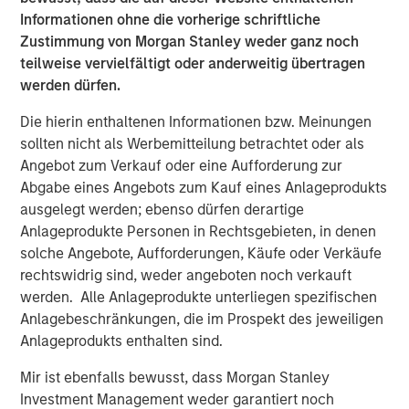
Informationen ohne die vorherige schriftliche
Zustimmung von Morgan Stanley weder ganz noch
teilweise vervielfältigt oder anderweitig übertragen
werden dürfen.
Die hierin enthaltenen Informationen bzw. Meinungen
sollten nicht als Werbemitteilung betrachtet oder als
Quelle: J.P. Morgan, Berechnungen von Morgan Stanley
Investment Management; Stand der Daten: 31. März 2026. Die
Angebot zum Verkauf oder eine Aufforderung zur
Attributionen aufgrund der Kreditaufschläge von
Abgabe eines Angebots zum Kauf eines Anlageprodukts
Unternehmensanleihen und der Renditeabstände von
ausgelegt werden; ebenso dürfen derartige
Staatsanleihen werden modelliert, indem die Aufschlags-Rendite
Anlageprodukte Personen in Rechtsgebieten, in denen
in ihre beiden Komponenten zerlegt wird: den Renditeabstand
solche Angebote, Aufforderungen, Käufe oder Verkäufe
zwischen Staatsanleihen und den Kreditaufschlag von
rechtswidrig sind, weder angeboten noch verkauft
Unternehmensanleihen gegenüber den Staatsanleihen. Es ist
werden. Alle Anlageprodukte unterliegen spezifischen
nicht möglich, direkt in einen Index zu investieren. Die
bereitgestellten Daten dienen nur zur Information
. PDie
Anlagebeschränkungen, die im Prospekt des jeweiligen
Wertentwicklung in der Vergangenheit ist keine Garantie für
Anlageprodukts enthalten sind.
zukünftige Ergebnisse.
Mir ist ebenfalls bewusst, dass Morgan Stanley
Investment Management weder garantiert noch
Geopolitische Verschiebungen verändern die