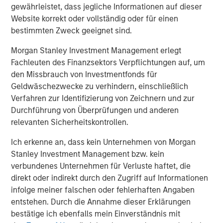
gewährleistet, dass jegliche Informationen auf dieser
Marktdynamik
Website korrekt oder vollständig oder für einen
Wichtige Entwicklungen entfalteten sich im ersten
bestimmten Zweck geeignet sind.
Quartal 2026, als Ereignisse in Lateinamerika und im
Nahen Osten die Marktdynamik sowohl regional als auch
Morgan Stanley Investment Management erlegt
global veränderten.
Fachleuten des Finanzsektors Verpflichtungen auf, um
den Missbrauch von Investmentfonds für
Die Ende 2025 veröffentlichte Nationale
Geldwäschezwecke zu verhindern, einschließlich
Sicherheitsstrategie der Trump-Regierung richtete den
Verfahren zur Identifizierung von Zeichnern und zur
Fokus erneut auf Lateinamerika und ebnete den Weg für
Durchführung von Überprüfungen und anderen
ein selbstbewussteres regionales Auftreten sowie eine
relevanten Sicherheitskontrollen.
verstärkte militärische Präsenz in der Karibik. Anfang
2026 nahm US-Militär den venezolanischen Präsidenten
Ich erkenne an, dass kein Unternehmen von Morgan
Nicolás Maduro und seine Ehefrau fest, der damit dem
Stanley Investment Management bzw. kein
Amt enthoben wurde. Die ehemalige Vizepräsidentin
verbundenes Unternehmen für Verluste haftet, die
Delcy Rodríguez übernahm daraufhin die Führung. Die
direkt oder indirekt durch den Zugriff auf Informationen
neue Regierung führte umgehend tiefgreifende
infolge meiner falschen oder fehlerhaften Angaben
Wirtschaftsreformen ein – darunter ein überarbeitetes
entstehen. Durch die Annahme dieser Erklärungen
Rohstoffgesetz, das eine stärkere private Beteiligung an
bestätige ich ebenfalls mein Einverständnis mit
der Ölproduktion zulässt, sowie eine Obergrenze für