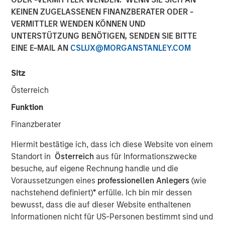
KEINEN ZUGELASSENEN FINANZBERATER ODER -
27 DEZEMBER 2021
VERMITTLER WENDEN KÖNNEN UND
UNTERSTÜTZUNG BENÖTIGEN, SENDEN SIE BITTE
EINE E-MAIL AN
CSLUX@MORGANSTANLEY.COM
Small drones equipped with powerful sensors and
Sitz
machine learning-based perception software can
Österreich
now perform certain industrial tasks that previously
could only be completed by humans
Funktion
Finanzberater
Package delivery and aerial data collection are two
early industries that could be disrupted by low-cost
Hiermit bestätige ich, dass ich diese Website von einem
enterprise drones
Standort in
Österreich
aus für Informationszwecke
besuche, auf eigene Rechnung handle und die
We discuss the various regulatory and societal
Voraussetzungen eines
professionellen Anlegers
(wie
challenges facing the industry today and highlight
nachstehend definiert)
*
erfülle. Ich bin mir dessen
the industry’s progress towards overcoming those
bewusst, dass die auf dieser Website enthaltenen
challenges
Informationen nicht für US-Personen bestimmt sind und