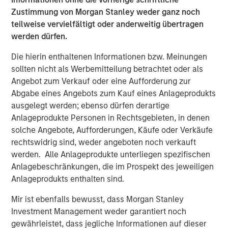
Zustimmung von Morgan Stanley weder ganz noch
Global Permanence Fund
teilweise vervielfältigt oder anderweitig übertragen
werden dürfen.
Ähnliche Einblicke
Die hierin enthaltenen Informationen bzw. Meinungen
CONSILIENT OBSERVER
sollten nicht als Werbemitteilung betrachtet oder als
Angebot zum Verkauf oder eine Aufforderung zur
The Wisdom of Crowds in Markets: Crowd
Abgabe eines Angebots zum Kauf eines Anlageprodukts
Behavior in Prediction, Betting, and Stock
ausgelegt werden; ebenso dürfen derartige
Markets
Anlageprodukte Personen in Rechtsgebieten, in denen
solche Angebote, Aufforderungen, Käufe oder Verkäufe
CONSILIENT OBSERVER
rechtswidrig sind, weder angeboten noch verkauft
Opportunities and Expectations: The Present
werden. Alle Anlageprodukte unterliegen spezifischen
Value of Growth Opportunities in Valuation
Anlagebeschränkungen, die im Prospekt des jeweiligen
Anlageprodukts enthalten sind.
CONSILIENT OBSERVER
Mir ist ebenfalls bewusst, dass Morgan Stanley
Investment Management weder garantiert noch
Bayes and Base Rates 2.0: How History Can
gewährleistet, dass jegliche Informationen auf dieser
Guide Our Assessment of the Future