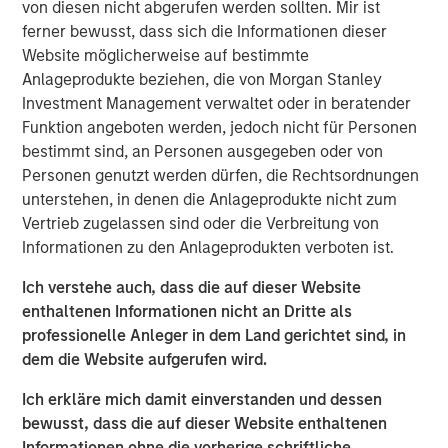
von diesen nicht abgerufen werden sollten. Mir ist
ferner bewusst, dass sich die Informationen dieser
Click on the PDF to read the full report.
Website möglicherweise auf bestimmte
Anlageprodukte beziehen, die von Morgan Stanley
Investment Management verwaltet oder in beratender
PDF herunterladen
Funktion angeboten werden, jedoch nicht für Personen
bestimmt sind, an Personen ausgegeben oder von
Counterpoint Global
Personen genutzt werden dürfen, die Rechtsordnungen
unterstehen, in denen die Anlageprodukte nicht zum
Counterpoint Global’s culture fosters collaboration,
Vertrieb zugelassen sind oder die Verbreitung von
creativity, continued development and differentiated
Informationen zu den Anlageprodukten verboten ist.
thinking.
Ich verstehe auch, dass die auf dieser Website
enthaltenen Informationen nicht an Dritte als
Featured Products
professionelle Anleger in dem Land gerichtet sind, in
dem die Website aufgerufen wird.
Global Insight Fund
Ich erkläre mich damit einverstanden und dessen
bewusst, dass die auf dieser Website enthaltenen
Global Endurance Fund
Informationen ohne die vorherige schriftliche