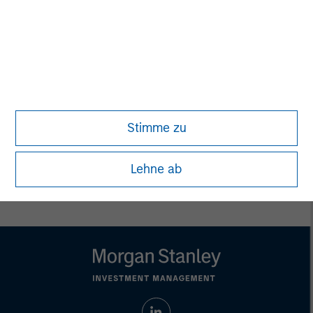
recommendation to purchase or sell specific securities, or to
adopt any particular investment strategy. Information does not
address financial objectives, situation or specific needs of
individual investors.
Any charts and graphs provided are for illustrative purposes
only. Any performance quoted represents past performance.
Past performance does not guarantee future results.
All
investments involve risks, including the possible loss of
principal.
Stimme zu
Prior to making any investment decision, investors should
carefully review the strategy’s relevant offering document. For
the complete content and important disclosures, refer to the
Lehne ab
PDF
.