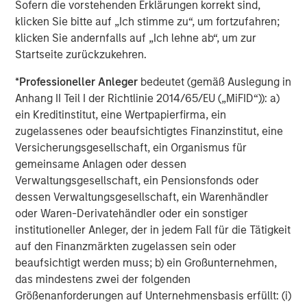
Sofern die vorstehenden Erklärungen korrekt sind,
Real Estate Midyear Outlook:
F
klicken Sie bitte auf „Ich stimme zu“, um fortzufahren;
Constructive Amid Fluid Backdrop
C
klicken Sie andernfalls auf „Ich lehne ab“, um zur
Startseite zurückzukehren.
The current macroenvironment remains resilient
H
despite elevated volatility and divergence across
h
*
Professioneller Anleger
bedeutet (gemäß Auslegung in
markets. As inflation and energy prices keep
c
Anhang II Teil I der Richtlinie 2014/65/EU („MiFID“)): a)
central banks hawkish, real estate continues to
d
ein Kreditinstitut, eine Wertpapierfirma, ein
offer attractive relative value, supported by a
l
zugelassenes oder beaufsichtigtes Finanzinstitut, eine
25% repricing, durable income streams, and
C
Versicherungsgesellschaft, ein Organismus für
constrained supply. In this environment,
f
gemeinsame Anlagen oder dessen
diversified portfolios and selective asset-level
c
07-AUG-2026
0
Verwaltungsgesellschaft, ein Pensionsfonds oder
investing remain critical.
dessen Verwaltungsgesellschaft, ein Warenhändler
oder Waren-Derivatehändler oder ein sonstiger
institutioneller Anleger, der in jedem Fall für die Tätigkeit
auf den Finanzmärkten zugelassen sein oder
beaufsichtigt werden muss; b) ein Großunternehmen,
das mindestens zwei der folgenden
Größenanforderungen auf Unternehmensbasis erfüllt: (i)
RISK CONSIDERATIONS