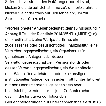
Sofern die vorstehenden Erklärungen korrekt sind,
ISIN: LU2607332140
klicken Sie bitte auf „Ich stimme zu“, um fortzufahren;
Emerging Markets Debt Opportunities Fund
klicken Sie andernfalls auf „Ich lehne ab“, um zur
Investment Team:
Emerging Markets Debt Team
Startseite zurückzukehren.
Share Class:
Z
*
Professioneller Anleger
bedeutet (gemäß Auslegung in
Anhang II Teil I der Richtlinie 2014/65/EU („MiFID“)): a)
Factsheet
Factsheet (DE)
ein Kreditinstitut, eine Wertpapierfirma, ein
Commentary (DE)
Commentary (EN)
zugelassenes oder beaufsichtigtes Finanzinstitut, eine
Wesentliche
Wegweiser zur
Versicherungsgesellschaft, ein Organismus für
Anlegerinformationen
Fonds-Abwicklung
gemeinsame Anlagen oder dessen
(KID)
Verwaltungsgesellschaft, ein Pensionsfonds oder
dessen Verwaltungsgesellschaft, ein Warenhändler
ISIN: LU2607189599
oder Waren-Derivatehändler oder ein sonstiger
Emerging Markets Local Income Fund
institutioneller Anleger, der in jedem Fall für die Tätigkeit
Investment Team:
Emerging Markets Debt Team
auf den Finanzmärkten zugelassen sein oder
Share Class:
Z
beaufsichtigt werden muss; b) ein Großunternehmen,
das mindestens zwei der folgenden
Größenanforderungen auf Unternehmensbasis erfüllt: (i)
Factsheet
Factsheet (DE)