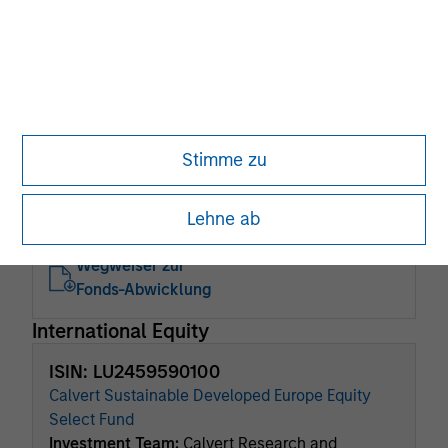
ISIN: LU2753450837
Systematic Liquid Alpha Fund
Investment Team:
AIP Hedge Fund Team
Share Class:
Z
Stimme zu
Factsheet
Factsheet (DE)
Wesentliche
Kommentar
Anlegerinformationen
Lehne ab
(KID)
Wegweiser zur
Fonds-Abwicklung
International Equity
ISIN: LU2459590100
Calvert Sustainable Developed Europe Equity
Select Fund
Investment Team:
Calvert Research and