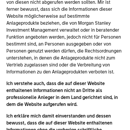
von diesen nicht abgerufen werden sollten. Mir ist
ISIN: LU2607330102
ferner bewusst, dass sich die Informationen dieser
Parametric Commodity Fund
Website möglicherweise auf bestimmte
Investment Team:
Parametric Systematic
Anlageprodukte beziehen, die von Morgan Stanley
Strategies Team
Investment Management verwaltet oder in beratender
Share Class:
Z
Funktion angeboten werden, jedoch nicht für Personen
bestimmt sind, an Personen ausgegeben oder von
Personen genutzt werden dürfen, die Rechtsordnungen
Factsheet
Factsheet (DE)
unterstehen, in denen die Anlageprodukte nicht zum
Wesentliche
Vertrieb zugelassen sind oder die Verbreitung von
Kommentar
Anlegerinformationen
Informationen zu den Anlageprodukten verboten ist.
(KID)
Wegweiser zur
Ich verstehe auch, dass die auf dieser Website
Fonds-Abwicklung
enthaltenen Informationen nicht an Dritte als
professionelle Anleger in dem Land gerichtet sind, in
Derivatives
dem die Website aufgerufen wird.
ISIN: LU2536247286
Ich erkläre mich damit einverstanden und dessen
Parametric Global Defensive Equity Fund
bewusst, dass die auf dieser Website enthaltenen
Investment Team:
Parametric Liquid
Informationen ohne die vorherige schriftliche