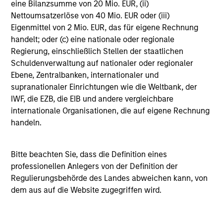
eine Bilanzsumme von 20 Mio. EUR, (ii)
Wesentliche
Nettoumsatzerlöse von 40 Mio. EUR oder (iii)
Kommentar
Anlegerinformationen
Eigenmittel von 2 Mio. EUR, das für eigene Rechnung
(KID)
handelt; oder (c) eine nationale oder regionale
Wegweiser zur
Regierung, einschließlich Stellen der staatlichen
Fonds-Abwicklung
Schuldenverwaltung auf nationaler oder regionaler
Ebene, Zentralbanken, internationaler und
Emerging Markets Equity
supranationaler Einrichtungen wie die Weltbank, der
ISIN: LU0360480692
IWF, die EZB, die EIB und andere vergleichbare
Asia Equity Fund
internationale Organisationen, die auf eigene Rechnung
Investment Team:
Emerging Markets Equity
handeln.
Team
Share Class:
Z
Bitte beachten Sie, dass die Definition eines
professionellen Anlegers von der Definition der
Factsheet
Factsheet (DE)
Regulierungsbehörde des Landes abweichen kann, von
Commentary (DE)
Commentary (EN)
dem aus auf die Website zugegriffen wird.
Wesentliche
Wegweiser zur
Anlegerinformationen
Fonds-Abwicklung