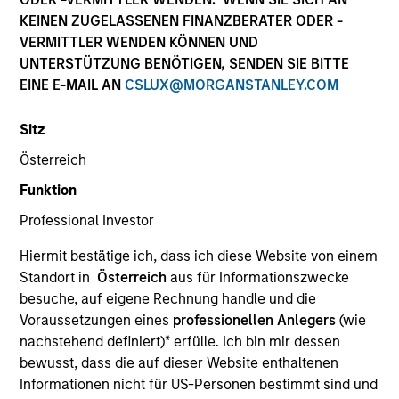
Morgan Stanley
KEINEN ZUGELASSENEN FINANZBERATER ODER -
Investment Funds
VERMITTLER WENDEN KÖNNEN UND
UNTERSTÜTZUNG BENÖTIGEN, SENDEN SIE BITTE
Select up to 73 Produkte
EINE E-MAIL AN
CSLUX@MORGANSTANLEY.COM
Sitz
Absolute Return
Österreich
ISIN: LU2607191140
Funktion
Global Macro Fund
Investment Team:
Emerging Markets Debt Team
Professional Investor
Share Class:
Z
Hiermit bestätige ich, dass ich diese Website von einem
Standort in
Österreich
aus für Informationszwecke
Factsheet
Factsheet (DE)
besuche, auf eigene Rechnung handle und die
Wesentliche
Wegweiser zur
Voraussetzungen eines
professionellen Anlegers
(wie
Anlegerinformationen
Fonds-Abwicklung
nachstehend definiert)
*
erfülle. Ich bin mir dessen
(KID)
bewusst, dass die auf dieser Website enthaltenen
Informationen nicht für US-Personen bestimmt sind und
Commodities