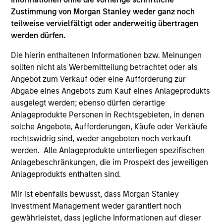
Alternatives Team
Zustimmung von Morgan Stanley weder ganz noch
Share Class:
Z
teilweise vervielfältigt oder anderweitig übertragen
werden dürfen.
Factsheet
Factsheet (DE)
Die hierin enthaltenen Informationen bzw. Meinungen
Wesentliche
sollten nicht als Werbemitteilung betrachtet oder als
Kommentar
Anlegerinformationen
Angebot zum Verkauf oder eine Aufforderung zur
(KID)
Abgabe eines Angebots zum Kauf eines Anlageprodukts
Wegweiser zur
ausgelegt werden; ebenso dürfen derartige
Fonds-Abwicklung
Anlageprodukte Personen in Rechtsgebieten, in denen
Emerging Markets Debt
solche Angebote, Aufforderungen, Käufe oder Verkäufe
rechtswidrig sind, weder angeboten noch verkauft
ISIN: LU0603408385
werden. Alle Anlageprodukte unterliegen spezifischen
Emerging Markets Corporate Debt Fund
Anlagebeschränkungen, die im Prospekt des jeweiligen
Investment Team:
Emerging Markets Debt Team
Anlageprodukts enthalten sind.
Share Class:
Z
Mir ist ebenfalls bewusst, dass Morgan Stanley
Investment Management weder garantiert noch
Factsheet
Factsheet (DE)
gewährleistet, dass jegliche Informationen auf dieser