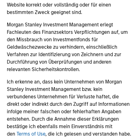
Wesentliche
Website korrekt oder vollständig oder für einen
Kommentar
Anlegerinformationen
bestimmten Zweck geeignet sind.
(KID)
Wegweiser zur
Morgan Stanley Investment Management erlegt
Fonds-Abwicklung
Fachleuten des Finanzsektors Verpflichtungen auf, um
den Missbrauch von Investmentfonds für
Geldwäschezwecke zu verhindern, einschließlich
ISIN: LU0360479504
Verfahren zur Identifizierung von Zeichnern und zur
Emerging Markets Debt Fund
Durchführung von Überprüfungen und anderen
Investment Team:
Emerging Markets Debt Team
relevanten Sicherheitskontrollen.
Share Class:
Z
Ich erkenne an, dass kein Unternehmen von Morgan
Stanley Investment Management bzw. kein
Factsheet
Factsheet (DE)
verbundenes Unternehmen für Verluste haftet, die
Wesentliche
direkt oder indirekt durch den Zugriff auf Informationen
Kommentar
Anlegerinformationen
infolge meiner falschen oder fehlerhaften Angaben
(KID)
entstehen. Durch die Annahme dieser Erklärungen
Wegweiser zur
bestätige ich ebenfalls mein Einverständnis mit
Fonds-Abwicklung
den
Terms of Use
, die ich gelesen und verstanden habe.