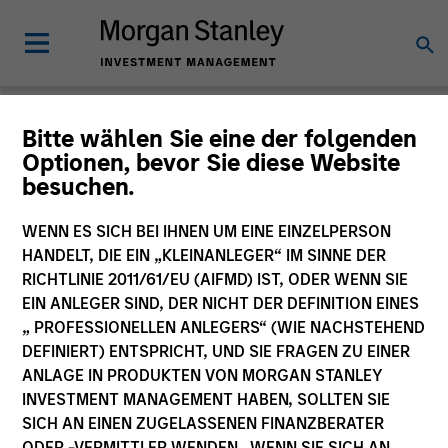
Bitte wählen Sie eine der folgenden
Produktunterlagen
Optionen, bevor Sie diese Website
besuchen.
Morgan Stanley Investment Funds
WENN ES SICH BEI IHNEN UM EINE EINZELPERSON
HANDELT, DIE EIN „KLEINANLEGER“ IM SINNE DER
RICHTLINIE 2011/61/EU (AIFMD) IST, ODER WENN SIE
EIN ANLEGER SIND, DER NICHT DER DEFINITION EINES
„ PROFESSIONELLEN ANLEGERS“ (WIE NACHSTEHEND
DEFINIERT) ENTSPRICHT, UND SIE FRAGEN ZU EINER
Filter
1
ANLAGE IN PRODUKTEN VON MORGAN STANLEY
INVESTMENT MANAGEMENT HABEN, SOLLTEN SIE
SICH AN EINEN ZUGELASSENEN FINANZBERATER
ODER -VERMITTLER WENDEN. WENN SIE SICH AN