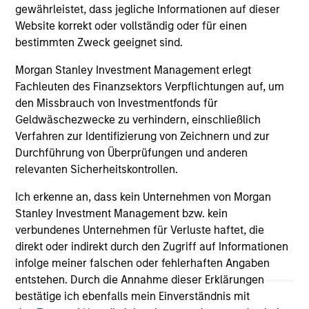
gewährleistet, dass jegliche Informationen auf dieser
Website korrekt oder vollständig oder für einen
bestimmten Zweck geeignet sind.
Morgan Stanley Investment Management erlegt
Fachleuten des Finanzsektors Verpflichtungen auf, um
View More
den Missbrauch von Investmentfonds für
Geldwäschezwecke zu verhindern, einschließlich
Verfahren zur Identifizierung von Zeichnern und zur
Durchführung von Überprüfungen und anderen
Portfolio Solutions Group
relevanten Sicherheitskontrollen.
The Portfolio Solutions Group is a comprehensive
multi-asset business, with activity across all asset
Ich erkenne an, dass kein Unternehmen von Morgan
strategies and types (traditional and alternative),
Stanley Investment Management bzw. kein
through solutions that span fully liquid (public assets),
verbundenes Unternehmen für Verluste haftet, die
comprehensive (public and private assets) and fully
direkt oder indirekt durch den Zugriff auf Informationen
private portfolios. Offerings are delivered via a
infolge meiner falschen oder fehlerhaften Angaben
managed portfolio or model, in discretionary or
entstehen. Durch die Annahme dieser Erklärungen
advisory format.
bestätige ich ebenfalls mein Einverständnis mit