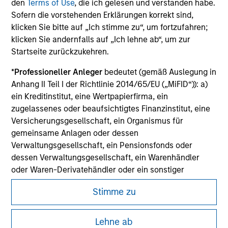
den
Terms of Use
, die ich gelesen und verstanden habe.
Sofern die vorstehenden Erklärungen korrekt sind,
klicken Sie bitte auf „Ich stimme zu“, um fortzufahren;
klicken Sie andernfalls auf „Ich lehne ab“, um zur
Startseite zurückzukehren.
*
Professioneller Anleger
bedeutet (gemäß Auslegung in
Anhang II Teil I der Richtlinie 2014/65/EU („MiFID“)): a)
ein Kreditinstitut, eine Wertpapierfirma, ein
zugelassenes oder beaufsichtigtes Finanzinstitut, eine
Versicherungsgesellschaft, ein Organismus für
gemeinsame Anlagen oder dessen
Verwaltungsgesellschaft, ein Pensionsfonds oder
dessen Verwaltungsgesellschaft, ein Warenhändler
oder Waren-Derivatehändler oder ein sonstiger
institutioneller Anleger, der in jedem Fall für die Tätigkeit
Stimme zu
auf den Finanzmärkten zugelassen sein oder
beaufsichtigt werden muss; b) ein Großunternehmen,
Morgan Stanley
das mindestens zwei der folgenden
Lehne ab