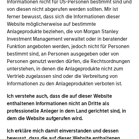
Informationen nicht für US-Personen bestimmt sind und
July 2026
von diesen nicht abgerufen werden sollten. Mir ist
22-JUL-2026
ferner bewusst, dass sich die Informationen dieser
Website möglicherweise auf bestimmte
Watch the quarterly webinar to hear our
Anlageprodukte beziehen, die von Morgan Stanley
investment team discuss why higher yields,
Investment Management verwaltet oder in beratender
market dispersion and active fixed income
Funktion angeboten werden, jedoch nicht für Personen
selection may create compelling opportunities
bestimmt sind, an Personen ausgegeben oder von
for portfolio alpha.
Personen genutzt werden dürfen, die Rechtsordnungen
unterstehen, in denen die Anlageprodukte nicht zum
Vertrieb zugelassen sind oder die Verbreitung von
The BEAT Video - Q3 2026
Informationen zu den Anlageprodukten verboten ist.
Ich verstehe auch, dass die auf dieser Website
17-JUL-2026
In The BEAT for Q3 2026 we highlighted five
enthaltenen Informationen nicht an Dritte als
professionelle Anleger in dem Land gerichtet sind, in
important themes, amongst others, that we
dem die Website aufgerufen wird.
see across the global investment landscape.
Ich erkläre mich damit einverstanden und dessen
bewusst, dass die auf dieser Website enthaltenen