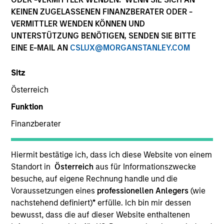
Explore The BEAT™ (Bonds, Equities,
KEINEN ZUGELASSENEN FINANZBERATER ODER -
Alternatives, Transition) which
VERMITTLER WENDEN KÖNNEN UND
delivers ideas and insights you need
UNTERSTÜTZUNG BENÖTIGEN, SENDEN SIE BITTE
from our investment specialists.
EINE E-MAIL AN
CSLUX@MORGANSTANLEY.COM
Sitz
Österreich
The BEAT™ for Q3 2026 - August
Funktion
05-AUG-2026
Finanzberater
Use The BEAT™ as your timely resource for the
markets. Each edition gives you ideas and
Hiermit bestätige ich, dass ich diese Website von einem
insights that show you how to navigate the
Standort in
Österreich
aus für Informationszwecke
besuche, auf eigene Rechnung handle und die
current investment environment.
Voraussetzungen eines
professionellen Anlegers
(wie
nachstehend definiert)
*
erfülle. Ich bin mir dessen
bewusst, dass die auf dieser Website enthaltenen
The BEAT™ Quarterly Webinar –