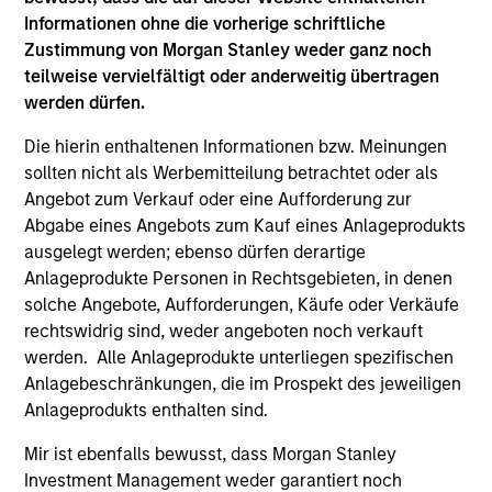
The BEAT: Navigating the Iran
Informationen ohne die vorherige schriftliche
Conflict, From Oil Shocks to
Zustimmung von Morgan Stanley weder ganz noch
Market Impact
teilweise vervielfältigt oder anderweitig übertragen
werden dürfen.
08-MAI-2026
The conflict in the Middle East has sent
Die hierin enthaltenen Informationen bzw. Meinungen
shockwaves through global markets and we
sollten nicht als Werbemitteilung betrachtet oder als
Angebot zum Verkauf oder eine Aufforderung zur
need to understand whether the rise in energy
Abgabe eines Angebots zum Kauf eines Anlageprodukts
prices is transient or will become embedded
ausgelegt werden; ebenso dürfen derartige
in broader economic activity.
Anlageprodukte Personen in Rechtsgebieten, in denen
solche Angebote, Aufforderungen, Käufe oder Verkäufe
rechtswidrig sind, weder angeboten noch verkauft
The BEAT™ Video - Q2 2026
werden. Alle Anlageprodukte unterliegen spezifischen
Anlagebeschränkungen, die im Prospekt des jeweiligen
22-APR-2026
In this video, we highlight five important
Anlageprodukts enthalten sind.
themes, amongst others, that we see across
Mir ist ebenfalls bewusst, dass Morgan Stanley
the global investment landscape.
Investment Management weder garantiert noch