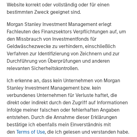
The Water Constraint
Website korrekt oder vollständig oder für einen
bestimmten Zweck geeignet sind.
TALES FROM THE EMERGING WORLD
Morgan Stanley Investment Management erlegt
Fachleuten des Finanzsektors Verpflichtungen auf, um
Video: Mexico's Domestic Opportunity
den Missbrauch von Investmentfonds für
Geldwäschezwecke zu verhindern, einschließlich
Verfahren zur Identifizierung von Zeichnern und zur
TALES FROM THE EMERGING WORLD
Durchführung von Überprüfungen und anderen
Mexico's Domestic Opportunity
relevanten Sicherheitskontrollen.
Ich erkenne an, dass kein Unternehmen von Morgan
Stanley Investment Management bzw. kein
verbundenes Unternehmen für Verluste haftet, die
The Author
direkt oder indirekt durch den Zugriff auf Informationen
infolge meiner falschen oder fehlerhaften Angaben
entstehen. Durch die Annahme dieser Erklärungen
bestätige ich ebenfalls mein Einverständnis mit
den
Terms of Use
, die ich gelesen und verstanden habe.
Eric Carlson