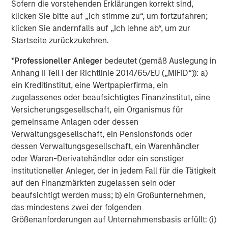
Sofern die vorstehenden Erklärungen korrekt sind,
Managing Director
klicken Sie bitte auf „Ich stimme zu“, um fortzufahren;
klicken Sie andernfalls auf „Ich lehne ab“, um zur
Startseite zurückzukehren.
*
Professioneller Anleger
bedeutet (gemäß Auslegung in
Vorgestellte Einblicke
Anhang II Teil I der Richtlinie 2014/65/EU („MiFID“)): a)
ein Kreditinstitut, eine Wertpapierfirma, ein
zugelassenes oder beaufsichtigtes Finanzinstitut, eine
Versicherungsgesellschaft, ein Organismus für
gemeinsame Anlagen oder dessen
Verwaltungsgesellschaft, ein Pensionsfonds oder
dessen Verwaltungsgesellschaft, ein Warenhändler
oder Waren-Derivatehändler oder ein sonstiger
institutioneller Anleger, der in jedem Fall für die Tätigkeit
auf den Finanzmärkten zugelassen sein oder
beaufsichtigt werden muss; b) ein Großunternehmen,
das mindestens zwei der folgenden
ARTIKEL
T
Größenanforderungen auf Unternehmensbasis erfüllt: (i)