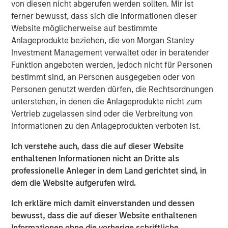
von diesen nicht abgerufen werden sollten. Mir ist
portfolio companies. Our focus remained on material
ferner bewusst, dass sich die Informationen dieser
issues, such as governance, decarbonization and
Website möglicherweise auf bestimmte
working conditions and gender diversity. Governance
Anlageprodukte beziehen, die von Morgan Stanley
engagements increased significantly, with a focus on
Investment Management verwaltet oder in beratender
board independence and executive compensation.
Funktion angeboten werden, jedoch nicht für Personen
Environmental discussions centered on decarbonization
bestimmt sind, an Personen ausgegeben oder von
and emissions reduction strategies. Social engagements
Personen genutzt werden dürfen, die Rechtsordnungen
addressed decent work conditions and diversity. We also
unterstehen, in denen die Anlageprodukte nicht zum
emphasized strengthening corporate disclosures and
Vertrieb zugelassen sind oder die Verbreitung von
sharing best practices.
Informationen zu den Anlageprodukten verboten ist.
Download the report to learn more through selected
Ich verstehe auch, dass die auf dieser Website
case studies illustrating our stewardship.
enthaltenen Informationen nicht an Dritte als
professionelle Anleger in dem Land gerichtet sind, in
PDF herunterladen
dem die Website aufgerufen wird.
Ich erkläre mich damit einverstanden und dessen
Emerging Markets Equity Team
bewusst, dass die auf dieser Website enthaltenen
Informationen ohne die vorherige schriftliche