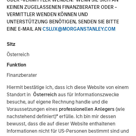
Report 2025
KEINEN ZUGELASSENEN FINANZBERATER ODER -
VERMITTLER WENDEN KÖNNEN UND
UNTERSTÜTZUNG BENÖTIGEN, SENDEN SIE BITTE
14 NOVEMBER 2025
EINE E-MAIL AN
CSLUX@MORGANSTANLEY.COM
Sitz
The Author
Österreich
Funktion
Eric Carlson
Finanzberater
Managing Director
Hiermit bestätige ich, dass ich diese Website von einem
Standort in
Österreich
aus für Informationszwecke
besuche, auf eigene Rechnung handle und die
Voraussetzungen eines
professionellen Anlegers
(wie
Over the 18-month period to June 30, 2025, we
nachstehend definiert)
*
erfülle. Ich bin mir dessen
maintained our commitment to active proxy voting and
bewusst, dass die auf dieser Website enthaltenen
addressing sustainability issues across emerging
Informationen nicht für US-Personen bestimmt sind und
markets, to engage with management teams of our