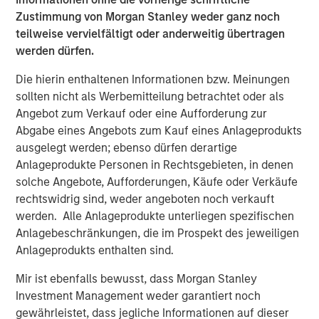
The Emerging Markets Equity team combines deep
Zustimmung von Morgan Stanley weder ganz noch
expertise and local presence in global markets with an
teilweise vervielfältigt oder anderweitig übertragen
integrated top-down and bottom-up investment approach
werden dürfen.
to invest in core and growth-oriented portfolios across
non-U.S. markets.
Die hierin enthaltenen Informationen bzw. Meinungen
sollten nicht als Werbemitteilung betrachtet oder als
Angebot zum Verkauf oder eine Aufforderung zur
Featured Products
Abgabe eines Angebots zum Kauf eines Anlageprodukts
ausgelegt werden; ebenso dürfen derartige
Asia Equity Fund
Anlageprodukte Personen in Rechtsgebieten, in denen
solche Angebote, Aufforderungen, Käufe oder Verkäufe
Emerging Leaders Equity Fund
rechtswidrig sind, weder angeboten noch verkauft
werden. Alle Anlageprodukte unterliegen spezifischen
Anlagebeschränkungen, die im Prospekt des jeweiligen
Indian Equity Fund
Anlageprodukts enthalten sind.
Ähnliche Einblicke
Mir ist ebenfalls bewusst, dass Morgan Stanley
Investment Management weder garantiert noch
TALES FROM THE EMERGING WORLD
gewährleistet, dass jegliche Informationen auf dieser