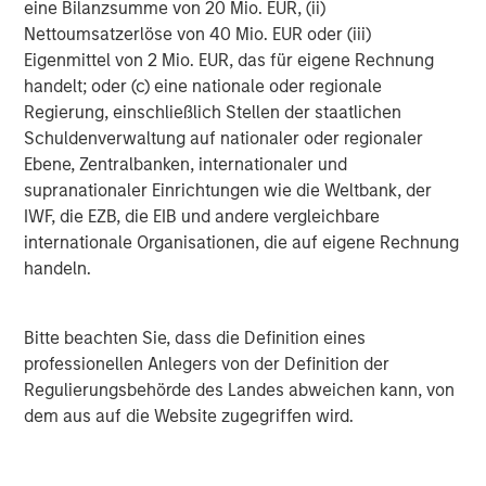
eine Bilanzsumme von 20 Mio. EUR, (ii)
Real Estate Midyear Outlook:
F
Nettoumsatzerlöse von 40 Mio. EUR oder (iii)
Constructive Amid Fluid Backdrop
C
Eigenmittel von 2 Mio. EUR, das für eigene Rechnung
handelt; oder (c) eine nationale oder regionale
The current macroenvironment remains resilient
H
Regierung, einschließlich Stellen der staatlichen
despite elevated volatility and divergence across
h
Schuldenverwaltung auf nationaler oder regionaler
markets. As inflation and energy prices keep
c
Ebene, Zentralbanken, internationaler und
central banks hawkish, real estate continues to
d
supranationaler Einrichtungen wie die Weltbank, der
offer attractive relative value, supported by a
l
IWF, die EZB, die EIB und andere vergleichbare
25% repricing, durable income streams, and
C
internationale Organisationen, die auf eigene Rechnung
constrained supply. In this environment,
f
handeln.
diversified portfolios and selective asset-level
c
07-AUG-2026
0
investing remain critical.
Bitte beachten Sie, dass die Definition eines
professionellen Anlegers von der Definition der
Regulierungsbehörde des Landes abweichen kann, von
dem aus auf die Website zugegriffen wird.
Risk Considerations