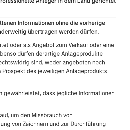
professionelle Anleger in dem Land gerichtet
Featured Products
ltenen Informationen ohne die vorherige
Global Stars Fund
anderweitig übertragen werden dürfen.
American Resilience Fund
htet oder als Angebot zum Verkauf oder eine
benso dürfen derartige Anlageprodukte
International Resilience Fund
rechtswidrig sind, weder angeboten noch
m Prospekt des jeweiligen Anlageprodukts
Ähnliche Einblicke
GLOBAL EQUITY OBSERVER
 gewährleistet, dass jegliche Informationen
Börsen: Die stille Infrastruktur
hinter den modernen Märkten
 auf, um den Missbrauch von
erung von Zeichnern und zur Durchführung
BRIGHT PROSPECTS