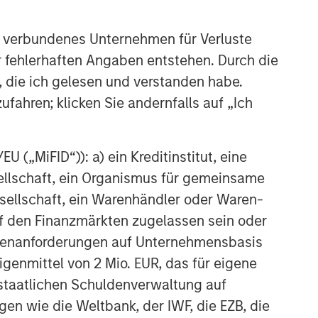
Bright Prospects Podcast:
Episode 3
 verbundenes Unternehmen für Verluste
er fehlerhaften Angaben entstehen. Durch die
GLOBAL EQUITY OBSERVER
, die ich gelesen und verstanden habe.
ufahren; klicken Sie andernfalls auf „Ich
Wie Konsumgütermarken im
KI-Zeitalter erfolgreich sein
können
 („MiFID“)): a) ein Kreditinstitut, eine
sellschaft, ein Organismus für gemeinsame
ellschaft, ein Warenhändler oder Waren-
 auf den Finanzmärkten zugelassen sein oder
ößenanforderungen auf Unternehmensbasis
Eigenmittel von 2 Mio. EUR, das für eigene
r staatlichen Schuldenverwaltung auf
gen wie die Weltbank, der IWF, die EZB, die