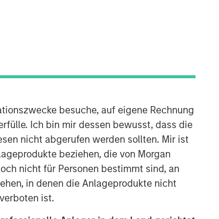
International Equity Team
ationszwecke besuche, auf eigene Rechnung
The International Equity team follows a
rfülle. Ich bin mir dessen bewusst, dass die
disciplined investment process based
sen nicht abgerufen werden sollten. Mir ist
on fundamental analysis and bottom-
nlageprodukte beziehen, die von Morgan
up stock selection. They believe that
ch nicht für Personen bestimmt sind, an
the best route to attractive long-term
returns is through compounding and
hen, in denen die Anlageprodukte nicht
providing reduced downside
verboten ist.
participation.