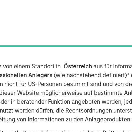
 2026
in risk
te von einem Standort in
Österreich
aus für Inform
nt with a leading
ssionellen Anlegers
(wie nachstehend definiert)
*
e
hold — including a site visit to the
n nicht für US-Personen bestimmt sind und von die
undiaí facility in São Paulo, as well
n dieser Website möglicherweise auf bestimmte A
verage company’s
er in beratender Funktion angeboten werden, jedo
tentially financially material
tzt werden dürfen, die Rechtsordnungen unterste
bility, packaging, and climate
eitung von Informationen zu den Anlageprodukten 
ing the company’s December 2024