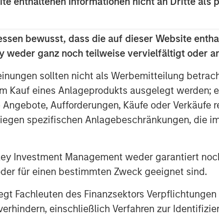
ite enthaltenen Informationen nicht an Dritte als 
ts.
ndentrisks and opportunities
essen bewusst, dass die auf dieser Website entha
ting temperature patterns,
 weder ganz noch teilweise vervielfältigt oder 
 are emerging as potentially
or global beverage producers. These
einungen sollten nicht als Werbemitteilung betrac
r companies whose products
m Kauf eines Anlageprodukts ausgelegt werden; e
 or terroir, where subtle
e Angebote, Aufforderungen, Käufe oder Verkäufe 
ty, yields, and brand integrity.
liegen spezifischen Anlagebeschränkungen, die i
often dominate climate discussions,
ts with two alcoholic
nley Investment Management weder garantiert noch
n how physical climate impacts
 oder für einen bestimmten Zweck geeignet sind.
and how the companies are
se effects.
gt Fachleuten des Finanzsektors Verpflichtungen
hindern, einschließlich Verfahren zur Identifizi
g