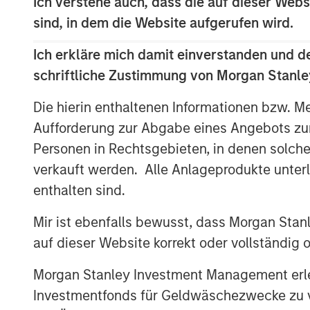
Ich verstehe auch, dass die auf dieser Webs
revision of severalsustainability targe
sind, in dem die Website aufgerufen wird.
Physical climate risks: terroir-depe
Ich erkläre mich damit einverstanden und d
Physical climate risks — such as shif
schriftliche Zustimmung von Morgan Stanley
waterscarcity, and soil degradation —
financiallymaterial considerations f
Die hierin enthaltenen Informationen bzw. M
risksare particularly pronounced fo
Aufforderung zur Abgabe eines Angebots zu
dependon specific growing conditions,
Personen in Rechtsgebieten, in denen solch
environmentalchanges can affect quali
verkauft werden. Alle Anlageprodukte unter
Whileregulatory and transition risks 
enthalten sind.
inthis piece we cover our engagemen
Mir ist ebenfalls bewusst, dass Morgan Sta
beveragecompanies, which focused o
auf dieser Website korrekt oder vollständig
couldmanifest across time horizons 
positioningthemselves to mitigate the
Morgan Stanley Investment Management erle
Investmentfonds für Geldwäschezwecke zu ver
Cybersecurity: bending, not breakin