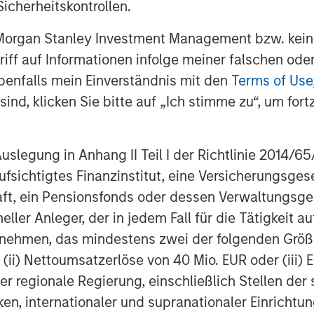
icherheitskontrollen.
ce of cybersecurity for
e potentially financially material
 Morgan Stanley Investment Management bzw. kein
conducted a thematic engagement
ugriff auf Informationen infolge meiner falschen od
companies are managing the risk.
benfalls mein Einverständnis mit den
Terms of Use
 demonstrating mature cyber
ind, klicken Sie bitte auf „Ich stimme zu“, um fortz
ey takeaways from the thematic
egung in Anhang II Teil I der Richtlinie 2014/65/EU
onductor sector
fsichtigtes Finanzinstitut, eine Versicherungsge
ns one of the world’s most
t, ein Pensionsfonds oder dessen Verwaltungsges
 manufacturing ecosystems.
neller Anleger, der in jedem Fall für die Tätigkeit
ontrols, energy constraints, and
ernehmen, das mindestens zwei der folgenden Gr
einforced the need for robust,
, (ii) Nettoumsatzerlöse von 40 Mio. EUR oder (iii) 
cally resilientsupply chains. Against
er regionale Regierung, einschließlich Stellen de
ee semiconductorcompanies we hold
ken, internationaler und supranationaler Einrichtun
ing companies are navigatingthese