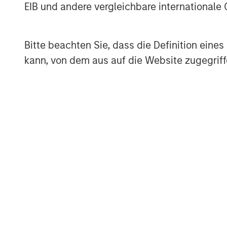
EIB und andere vergleichbare internationale
pressures. In this piece we look at ho
spectrumof approaches, from parallel
Bitte beachten Sie, dass die Definition ein
sourcing to strategicpartnerships, reg
kann, von dem aus auf die Website zugegriff
technological substitution.
Responsible AI: transparency, gove
resilience
Artificial intelligence (AI) is reshap
from HealthCare and Financial Service
entertainment. While AI may bringmea
efficiency, product innovation and cu
questions around transparency, data
and long-term value protection, all o
financiallymaterial risks to companies
engagements with companies,which il