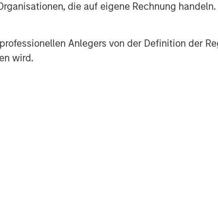
 Organisationen, die auf eigene Rechnung handeln.
w their strategies highlight a
 production capacity and multi-
es professionellen Anlegers von der Definition de
ional clustering, and selective
en wird.
rnanceand business-model
ing business models across sectors,
s to digital content and
ningful opportunities to improve
stomerexperience, it also raises
 governance, regulatorycompliance
f which could pose potentially
. In this piece we outline our
lustrate how responsible AI