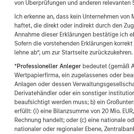
von Überprüfungen und anderen relevanten S
Given the increasing risk and relevan
companieswithin our portfolios, and th
Ich erkenne an, dass kein Unternehmen von
consequencesof a cyberattack, we 
haftet, die direkt oder indirekt durch den Z
programme tobetter understand how 
Annahme dieser Erklärungen bestätige ich e
Including a casestudy of a company
Sofern die vorstehenden Erklärungen korrekt s
governance, this piececovers eight k
lehne ab“, um zur Startseite zurückzukehren.
engagement programme.
*
Professioneller Anleger
bedeutet (gemäß Ausl
Supply chain resilience in the semic
Wertpapierfirma, ein zugelassenes oder beau
The semiconductor value chain remai
Anlagen oder dessen Verwaltungsgesellschaf
complex andglobally interdependent
Derivatehändler oder ein sonstiger institutio
Recent geopolitical tensions,export c
beaufsichtigt werden muss; b) ein Großunt
post-pandemic logistics shocks haver
erfüllt: (i) eine Bilanzsumme von 20 Mio. EUR
regionally diversified, and technologi
Rechnung handelt; oder (c) eine nationale od
this backdrop, we engaged with thr
nationaler oder regionaler Ebene, Zentralban
in our portfolios to assess how lead