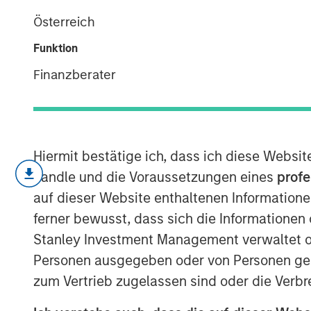
Engage Spring
Österreich
Funktion
08 JUNI 2026
Finanzberater
Operational resilience and supply cha
Hiermit bestätige ich, dass ich diese Websi
This piece summarizes our engageme
handle und die Voraussetzungen eines
profe
multinationalbeverage corporation we 
auf dieser Website enthaltenen Informatione
company’slargest franchise bottler’s J
ferner bewusst, dass sich die Informatione
asfollow-up discussions with the be
Stanley Investment Management verwaltet od
sustainabilityteam — to assess how po
Personen ausgegeben oder von Personen genu
operational riskssuch as water availa
zum Vertrieb zugelassen sind oder die Verbr
resilience are beingmanaged follow