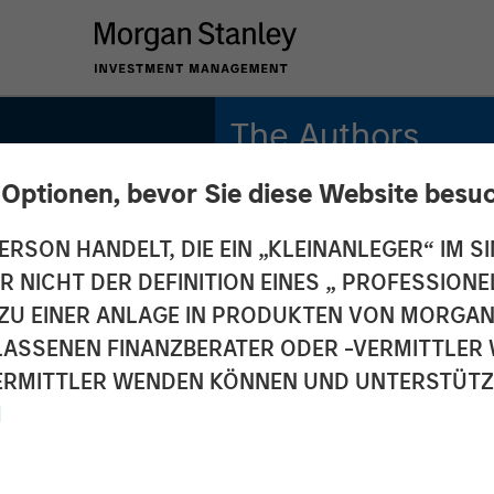
The Authors
 Optionen, bevor Sie diese Website besu
Kristian Heugh, CFA
Managing Director
ERSON HANDELT, DIE EIN „KLEINANLEGER“ IM SI
Y NOW:
DER NICHT DER DEFINITION EINES „ PROFESSIO
Maria T. Vellante
 of
Executive Director
EN ZU EINER ANLAGE IN PRODUKTEN VON MORG
ELASSENEN FINANZBERATER ODER -VERMITTLER 
ugh
RMITTLER WENDEN KÖNNEN UND UNTERSTÜTZUN
M