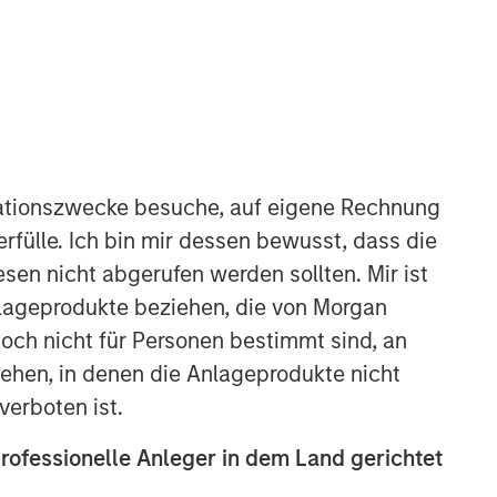
ationszwecke besuche, auf eigene Rechnung
rfülle. Ich bin mir dessen bewusst, dass die
Global Opportunity
sen nicht abgerufen werden sollten. Mir ist
The Global Opportunity team creates
nlageprodukte beziehen, die von Morgan
high-conviction, concentrated
ch nicht für Personen bestimmt sind, an
portfolios of undervalued, high-quality
hen, in denen die Anlageprodukte nicht
businesses with strategies available
on a global, regional and customizable
verboten ist.
basis.
professionelle Anleger in dem Land gerichtet