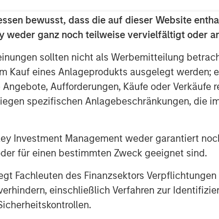
essen bewusst, dass die auf dieser Website entha
 weder ganz noch teilweise vervielfältigt oder 
onately high compared to its
ribution
einungen sollten nicht als Werbemitteilung betrac
m Kauf eines Anlageprodukts ausgelegt werden; e
e Angebote, Aufforderungen, Käufe oder Verkäufe 
liegen spezifischen Anlagebeschränkungen, die i
nley Investment Management weder garantiert noch
 oder für einen bestimmten Zweck geeignet sind.
gt Fachleuten des Finanzsektors Verpflichtungen
hindern, einschließlich Verfahren zur Identifizi
icherheitskontrollen.