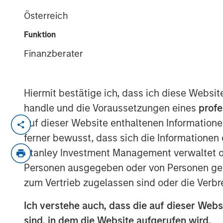
Investing
Österreich
Funktion
23 APRIL 2026
Finanzberater
Hiermit bestätige ich, dass ich diese Websi
International Equity Markets Provide
handle und die Voraussetzungen eines
profe
Diversification
auf dieser Website enthaltenen Informatione
The U.S. represents just 4% of the gl
ferner bewusst, dass sich die Informatione
26% of GDP, yet accounts for approxi
Stanley Investment Management verwaltet od
Country World Index by market cap. U
Personen ausgegeben oder von Personen genu
economic contribution. Even if some d
zum Vertrieb zugelassen sind oder die Verbr
innovation, rule of law and other char
Ich verstehe auch, dass die auf dieser Webs
dislocation may prove a starting di
sind, in dem die Website aufgerufen wird.