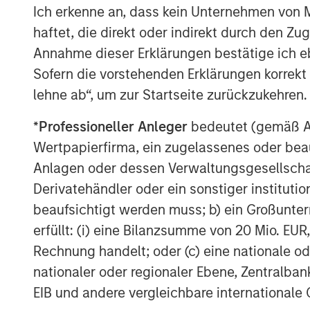
Ich erkenne an, dass kein Unternehmen von
haftet, die direkt oder indirekt durch den Z
Annahme dieser Erklärungen bestätige ich e
Source: U.N. Population Division, MSCI, IMF. 
Sofern die vorstehenden Erklärungen korrekt s
the world's population, GDP and MSCI All Coun
lehne ab“, um zur Startseite zurückzukehren.
2025.
*
Professioneller Anleger
bedeutet (gemäß Ausl
Global Opportunity strategies seek to in
Wertpapierfirma, ein zugelassenes oder beau
have no counterparts in the U.S., includin
Anlagen oder dessen Verwaltungsgesellschaf
businesses across Asia, Europe and Latin 
Derivatehändler oder ein sonstiger institutio
typically present more opportunities to f
beaufsichtigt werden muss; b) ein Großunt
companies may trade at significantly dis
erfüllt: (i) eine Bilanzsumme von 20 Mio. EUR
From an asset allocation perspective, inte
Rechnung handelt; oder (c) eine nationale od
away from highly concentrated U.S. mark
nationaler oder regionaler Ebene, Zentralban
industries led by the Magnificent 7. The t
EIB und andere vergleichbare internationale
one-fourth of total global market cap, an