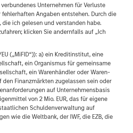
 verbundenes Unternehmen für Verluste
The India Opportunity
er fehlerhaften Angaben entstehen. Durch die
, die ich gelesen und verstanden habe.
ufahren; klicken Sie andernfalls auf „Ich
 („MiFID“)): a) ein Kreditinstitut, eine
sellschaft, ein Organismus für gemeinsame
ellschaft, ein Warenhändler oder Waren-
 auf den Finanzmärkten zugelassen sein oder
ößenanforderungen auf Unternehmensbasis
Eigenmittel von 2 Mio. EUR, das für eigene
r staatlichen Schuldenverwaltung auf
gen wie die Weltbank, der IWF, die EZB, die