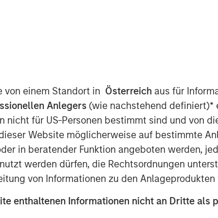
te von einem Standort in
Österreich
aus für Inform
 Unique Opportunities and
ssionellen Anlegers
(wie nachstehend definiert)
*
e
n nicht für US-Personen bestimmt sind und von die
obal population and contributes
n dieser Website möglicherweise auf bestimmte A
mately two-thirds of the MSCI All
er in beratender Funktion angeboten werden, jedo
.S. market cap thus far exceeds its
tzt werden dürfen, die Rechtsordnungen unterste
isparity is warranted due to
eitung von Informationen zu den Anlageprodukten 
acteristics, the magnitude of the
ite enthaltenen Informationen nicht an Dritte als 
sadvantage to managers who