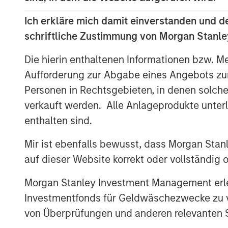
overlook international markets.
Ich erkläre mich damit einverstanden und d
schriftliche Zustimmung von Morgan Stanley
U.S. market cap is disproporti
population and economic cont
Die hierin enthaltenen Informationen bzw. M
Aufforderung zur Abgabe eines Angebots zu
Display 1
Personen in Rechtsgebieten, in denen solch
verkauft werden. Alle Anlageprodukte unter
enthalten sind.
Mir ist ebenfalls bewusst, dass Morgan Sta
auf dieser Website korrekt oder vollständig
Morgan Stanley Investment Management erle
Investmentfonds für Geldwäschezwecke zu ver
von Überprüfungen und anderen relevanten S