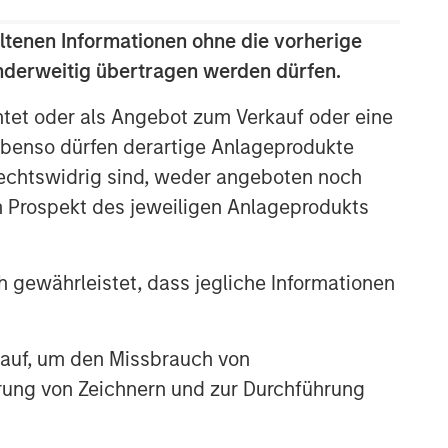
Featured Products
ltenen Informationen ohne die vorherige
Global Opportunity Fund
anderweitig übertragen werden dürfen.
htet oder als Angebot zum Verkauf oder eine
Europe Opportunity Fund
benso dürfen derartige Anlageprodukte
rechtswidrig sind, weder angeboten noch
Ähnliche Einblicke
m Prospekt des jeweiligen Anlageprodukts
ARTIKEL
Sustainability Update
 gewährleistet, dass jegliche Informationen
ARTIKEL
 auf, um den Missbrauch von
OPPORTUNITY NOW:
Assessing the Next Order
erung von Zeichnern und zur Durchführung
Effects of Increasing GLP-1
Use
OPPORTUNITY OPTIMUM