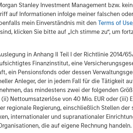
 Morgan Stanley Investment Management bzw. kein
ugriff auf Informationen infolge meiner falschen od
benfalls mein Einverständnis mit den
Terms of Use
Chart above compares USA as a percentage of
ind, klicken Sie bitte auf „Ich stimme zu“, um fortz
try World Index. Data as of December 31,
egung in Anhang II Teil I der Richtlinie 2014/65/EU
vest in highly unique companies that
fsichtigtes Finanzinstitut, eine Versicherungsge
g consumer, financial and industrial
t, ein Pensionsfonds oder dessen Verwaltungsges
America. International equities
neller Anleger, der in jedem Fall für die Tätigkeit
ind potential mispricing, where these
ernehmen, das mindestens zwei der folgenden Gr
counted valuations.
, (ii) Nettoumsatzerlöse von 40 Mio. EUR oder (iii) 
rnational equities offer diversification
er regionale Regierung, einschließlich Stellen de
ets, driven by technology-oriented
ken, internationaler und supranationaler Einrichtun
op-ten largest securities constitute
 Organisationen, die auf eigene Rechnung handeln.
d while high concentration does not