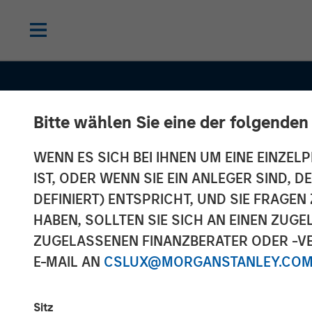
Bitte wählen Sie eine der folgenden
INSIGHTS
WENN ES SICH BEI IHNEN UM EINE EINZELP
OPPORTUNIT
IST, ODER WENN SIE EIN ANLEGER SIND, 
Unlock a World
DEFINIERT) ENTSPRICHT, UND SIE FRAG
HABEN, SOLLTEN SIE SICH AN EINEN ZUG
Potential Thro
ZUGELASSENEN FINANZBERATER ODER -VE
E-MAIL AN
CSLUX@MORGANSTANLEY.CO
International
Sitz