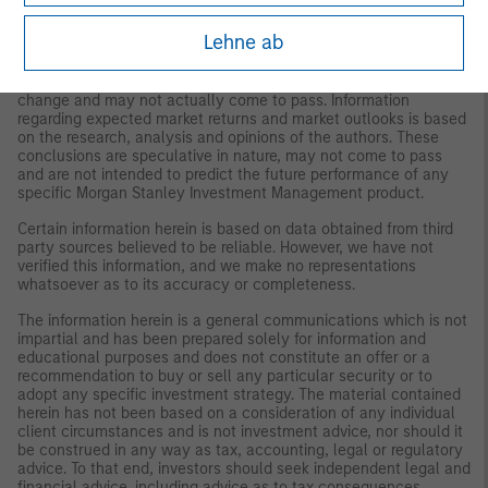
Management (MSIM) or the views of the firm as a whole, and
may not be reflected in all the strategies and products that the
Lehne ab
Firm offers.
Forecasts and/or estimates provided herein are subject to
change and may not actually come to pass. Information
regarding expected market returns and market outlooks is based
on the research, analysis and opinions of the authors. These
conclusions are speculative in nature, may not come to pass
and are not intended to predict the future performance of any
specific Morgan Stanley Investment Management product.
Certain information herein is based on data obtained from third
party sources believed to be reliable. However, we have not
verified this information, and we make no representations
whatsoever as to its accuracy or completeness.
The information herein is a general communications which is not
impartial and has been prepared solely for information and
educational purposes and does not constitute an offer or a
recommendation to buy or sell any particular security or to
adopt any specific investment strategy. The material contained
herein has not been based on a consideration of any individual
client circumstances and is not investment advice, nor should it
be construed in any way as tax, accounting, legal or regulatory
advice. To that end, investors should seek independent legal and
financial advice, including advice as to tax consequences,