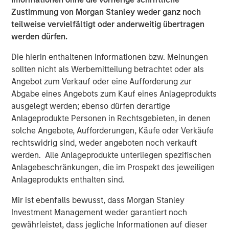
Zustimmung von Morgan Stanley weder ganz noch
RISK CONSIDERATIONS
teilweise vervielfältigt oder anderweitig übertragen
werden dürfen.
There is no assurance that a Portfolio will achieve its
investment objective. Portfolios are subject to
market
Die hierin enthaltenen Informationen bzw. Meinungen
risk
, which is the possibility that the market values of
sollten nicht als Werbemitteilung betrachtet oder als
securities owned by the Portfolio will decline and that the
Angebot zum Verkauf oder eine Aufforderung zur
value of Portfolio shares may therefore be less than what
Abgabe eines Angebots zum Kauf eines Anlageprodukts
you paid for them. Market values can change daily due to
ausgelegt werden; ebenso dürfen derartige
economic and other events (e.g. natural disasters, health
Anlageprodukte Personen in Rechtsgebieten, in denen
crises, terrorism, conflicts and social unrest) that affect
solche Angebote, Aufforderungen, Käufe oder Verkäufe
markets, countries, companies or governments. It is
rechtswidrig sind, weder angeboten noch verkauft
difficult to predict the timing, duration, and potential
werden. Alle Anlageprodukte unterliegen spezifischen
adverse effects (e.g. portfolio liquidity) of events.
Anlagebeschränkungen, die im Prospekt des jeweiligen
Accordingly, you can lose money investing in this
Anlageprodukts enthalten sind.
Portfolio. Please be aware that this Portfolio may be
Mir ist ebenfalls bewusst, dass Morgan Stanley
subject to certain additional risks. In general,
equities
Investment Management weder garantiert noch
securities’
values also fluctuate in response to activities
gewährleistet, dass jegliche Informationen auf dieser
specific to a company. Investments in
foreign markets