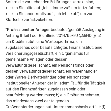
success or failure of such decisions will affect
Sofern die vorstehenden Erklärungen korrekt sind,
performance. To the extent the Portfolio invests a
klicken Sie bitte auf „Ich stimme zu“, um fortzufahren;
substantial portion of its assets in the information
klicken Sie andernfalls auf „Ich lehne ab“, um zur
technology sector, the Portfolio may be particularly
Startseite zurückzukehren.
impacted by events that adversely affect the sector, such
*
Professioneller Anleger
bedeutet (gemäß Auslegung in
as rapid changes in technology product cycles, product
Anhang II Teil I der Richtlinie 2014/65/EU („MiFID“)): a)
obsolescence, government regulation, and competition,
ein Kreditinstitut, eine Wertpapierfirma, ein
and may fluctuate more than that of a portfolio that does
zugelassenes oder beaufsichtigtes Finanzinstitut, eine
not invest significantly in companies in the technology
Versicherungsgesellschaft, ein Organismus für
sector.
gemeinsame Anlagen oder dessen
ESG Strategies that incorporate impact investing and/or
Verwaltungsgesellschaft, ein Pensionsfonds oder
Environmental, Social and Governance (ESG)
factors
dessen Verwaltungsgesellschaft, ein Warenhändler
could result in relative investment performance deviating
oder Waren-Derivatehändler oder ein sonstiger
from other strategies or broad market benchmarks,
institutioneller Anleger, der in jedem Fall für die Tätigkeit
depending on whether such sectors or investments are in
auf den Finanzmärkten zugelassen sein oder
or out of favor in the market. As a result, there is no
beaufsichtigt werden muss; b) ein Großunternehmen,
assurance ESG strategies could result in more favorable
das mindestens zwei der folgenden
investment performance.
Größenanforderungen auf Unternehmensbasis erfüllt: (i)