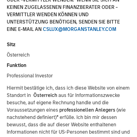
KEINEN ZUGELASSENEN FINANZBERATER ODER -
13 JULI 2022
VERMITTLER WENDEN KÖNNEN UND
UNTERSTÜTZUNG BENÖTIGEN, SENDEN SIE BITTE
EINE E-MAIL AN
CSLUX@MORGANSTANLEY.COM
The Author
Sitz
Thomas Kamei
Österreich
Executive Director
Funktion
Professional Investor
Hiermit bestätige ich, dass ich diese Website von einem
The intersection of Counterpoint Global’s focus on
Standort in
Österreich
aus für Informationszwecke
disruptive technologies and Sustainability Research has
besuche, auf eigene Rechnung handle und die
resulted in the insight that recent Blockchain technologies
Voraussetzungen eines
professionellen Anlegers
(wie
have an opportunity to play a role in decarbonizing the
nachstehend definiert)
*
erfülle. Ich bin mir dessen
global economy.
bewusst, dass die auf dieser Website enthaltenen
Informationen nicht für US-Personen bestimmt sind und
While the market is currently focused on the near-term