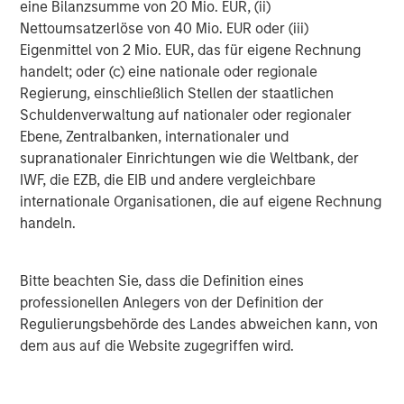
eine Bilanzsumme von 20 Mio. EUR, (ii)
Cryptocurrency (notably, Bitcoin)
operates as a
Nettoumsatzerlöse von 40 Mio. EUR oder (iii)
decentralized, peer-to-peer financial exchange and value
Eigenmittel von 2 Mio. EUR, das für eigene Rechnung
storage that is used like money. It is not backed by any
handelt; oder (c) eine nationale oder regionale
government. Federal, state or foreign governments may
Regierung, einschließlich Stellen der staatlichen
restrict the use and exchange of cryptocurrency.
Schuldenverwaltung auf nationaler oder regionaler
Cryptocurrency may experience very high volatility.
Ebene, Zentralbanken, internationaler und
supranationaler Einrichtungen wie die Weltbank, der
The views and opinions are those of the author as of the
IWF, die EZB, die EIB und andere vergleichbare
date of publication and are subject to change at any time
internationale Organisationen, die auf eigene Rechnung
due to market or economic conditions and may not
handeln.
necessarily come to pass. The views expressed do not
reflect the opinions of all investment personnel at Morgan
Stanley Investment Management (MSIM) and its
Bitte beachten Sie, dass die Definition eines
subsidiaries and affiliates (collectively the Firm”), and
professionellen Anlegers von der Definition der
may not be reflected in all the strategies and products
Regulierungsbehörde des Landes abweichen kann, von
that the Firm offers.
dem aus auf die Website zugegriffen wird.
This material is for the benefit of persons whom the Firm
reasonably believes it is permitted to communicate to