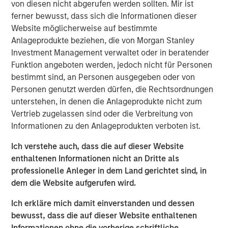
von diesen nicht abgerufen werden sollten. Mir ist
emissions from the energy intensive mining practices of
ferner bewusst, dass sich die Informationen dieser
cryptocurrencies like Bitcoin, our research helps us
Website möglicherweise auf bestimmte
understand the potential energy efficiency improvements
Anlageprodukte beziehen, die von Morgan Stanley
from emerging technologies like proof of stake. In
Investment Management verwaltet oder in beratender
addition to better contextualizing the risks, our research
Funktion angeboten werden, jedoch nicht für Personen
has highlighted how Blockchain technologies have
bestimmt sind, an Personen ausgegeben oder von
unique capabilities that can enable an interoperable
Personen genutzt werden dürfen, die Rechtsordnungen
marketplace for voluntary carbon offsets. The creation of
unterstehen, in denen die Anlageprodukte nicht zum
a global marketplace to enable price discovery for
Vertrieb zugelassen sind oder die Verbreitung von
varying offset quality is an essential tool to use market
Informationen zu den Anlageprodukten verboten ist.
forces to decarbonize society.
Ich verstehe auch, dass die auf dieser Website
Click on the PDF to learn about how technology could
enthaltenen Informationen nicht an Dritte als
catalyze a sizable market opportunity and global
professionelle Anleger in dem Land gerichtet sind, in
decarbonization.
dem die Website aufgerufen wird.
Ich erkläre mich damit einverstanden und dessen
Download the PDF
bewusst, dass die auf dieser Website enthaltenen
Informationen ohne die vorherige schriftliche