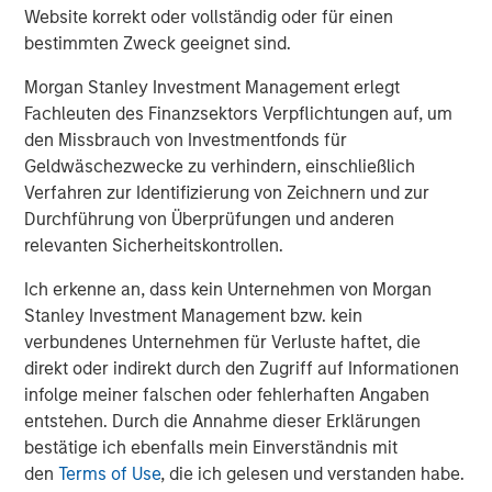
Website korrekt oder vollständig oder für einen
entail special risks such as currency, political, economic,
bestimmten Zweck geeignet sind.
market and liquidity risks. The risks of investing in
emerging market countries
are greater than risks
Morgan Stanley Investment Management erlegt
associated with investments in foreign developed
Fachleuten des Finanzsektors Verpflichtungen auf, um
countries.
Privately placed and restricted securities
may
den Missbrauch von Investmentfonds für
be subject to resale restrictions as well as a lack of
Geldwäschezwecke zu verhindern, einschließlich
publicly available information, which will increase their
Verfahren zur Identifizierung von Zeichnern und zur
illiquidity and could adversely affect the ability to value
Durchführung von Überprüfungen und anderen
and sell them (liquidity risk).
Derivative instruments
may
relevanten Sicherheitskontrollen.
disproportionately increase losses and have a significant
impact on performance. They also may be subject to
Ich erkenne an, dass kein Unternehmen von Morgan
counterparty, liquidity, valuation, correlation and market
Stanley Investment Management bzw. kein
risks.
Illiquid securities
may be more difficult to sell and
verbundenes Unternehmen für Verluste haftet, die
value than public traded securities (liquidity risk).
Active
direkt oder indirekt durch den Zugriff auf Informationen
Management Risk
. In pursuing the Portfolio’s investment
infolge meiner falschen oder fehlerhaften Angaben
objective, the Adviser has considerable leeway in
entstehen. Durch die Annahme dieser Erklärungen
deciding which investments to buy, hold or sell on a day-
bestätige ich ebenfalls mein Einverständnis mit
to-day basis, and which trading strategies to use. The
den
Terms of Use
, die ich gelesen und verstanden habe.