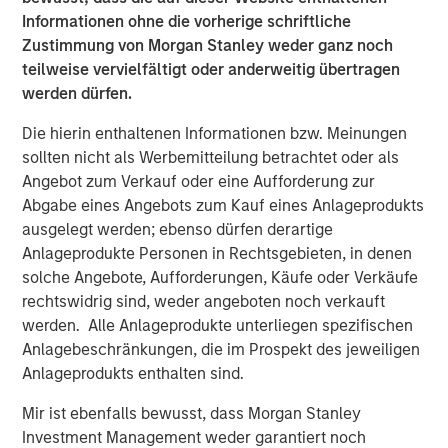
believe the creation of additional plants and running at
Informationen ohne die vorherige schriftliche
higher capacity is beneficial to employment, and
Zustimmung von Morgan Stanley weder ganz noch
inflationary to the consumer. U.S. consumers will likely
teilweise vervielfältigt oder anderweitig übertragen
face price increases in both new and used vehicles. We
werden dürfen.
expect all-in demand for new vehicles to decline and
Die hierin enthaltenen Informationen bzw. Meinungen
insurance premiums to rise due to the increase in repair
sollten nicht als Werbemitteilung betrachtet oder als
costs driven by tariffs on auto parts.
Angebot zum Verkauf oder eine Aufforderung zur
Impact on Auto Manufacturers
Abgabe eines Angebots zum Kauf eines Anlageprodukts
Car manufacturers have historically weak pricing power,
ausgelegt werden; ebenso dürfen derartige
with complex manufacturing footprints and supply chains
Anlageprodukte Personen in Rechtsgebieten, in denen
that have been developed over several decades. While
solche Angebote, Aufforderungen, Käufe oder Verkäufe
they can pass through some costs, the sector will have to
rechtswidrig sind, weder angeboten noch verkauft
deal with production shutdowns potentially leading to
werden. Alle Anlageprodukte unterliegen spezifischen
plant closures, lower workforce, and lower demand from
Anlagebeschränkungen, die im Prospekt des jeweiligen
consumers in an uncertain economic environment. The
Anlageprodukts enthalten sind.
car manufacturers will need to determine how to pass
Mir ist ebenfalls bewusst, dass Morgan Stanley
along the costs to consumers, with a disproportionate
Investment Management weder garantiert noch
share going to higher-end vehicles, where demand is less