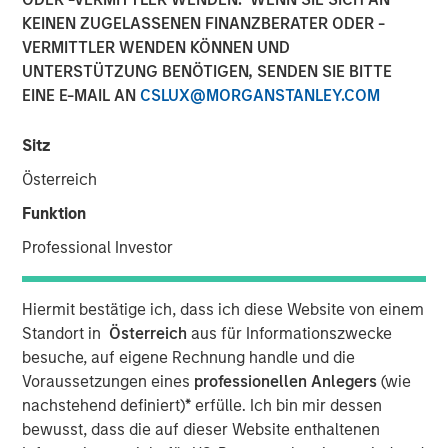
Sector? History in the
KEINEN ZUGELASSENEN FINANZBERATER ODER -
VERMITTLER WENDEN KÖNNEN UND
Making
UNTERSTÜTZUNG BENÖTIGEN, SENDEN SIE BITTE
EINE E-MAIL AN
CSLUX@MORGANSTANLEY.COM
01 APRIL 2025
Sitz
Österreich
Funktion
The Authors
Professional Investor
Angie Salam
Managing Director
Hiermit bestätige ich, dass ich diese Website von einem
Standort in
Österreich
aus für Informationszwecke
besuche, auf eigene Rechnung handle und die
Voraussetzungen eines
professionellen Anlegers
(wie
The
Trump Administration has imposed a 25% additional
nachstehend definiert)
*
erfülle. Ich bin mir dessen
tariff on automotive imports effective April 3, claiming it
bewusst, dass die auf dieser Website enthaltenen