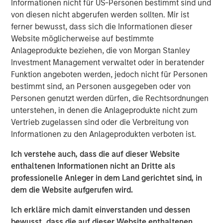
will fuel domestic manufacturing. But critics fear it may
Informationen nicht für US-Personen bestimmt sind und
put the brakes on automakers that depend on global
von diesen nicht abgerufen werden sollten. Mir ist
supply chains. United States-Mexico-Canada Agreement
ferner bewusst, dass sich die Informationen dieser
(USMCA) compliant imports will be exempt until the
Website möglicherweise auf bestimmte
government establishes a process to certify the
Anlageprodukte beziehen, die von Morgan Stanley
percentage of their content originating in the U.S. for
Investment Management verwaltet oder in beratender
partial exemption. The U.S. imports roughly $135 billion of
Funktion angeboten werden, jedoch nicht für Personen
automobiles and $65 billion of auto parts, for a total of
bestimmt sind, an Personen ausgegeben oder von
1
$200 billion in the last twelve months.
Personen genutzt werden dürfen, die Rechtsordnungen
unterstehen, in denen die Anlageprodukte nicht zum
Here is a look at how the added tariff will create stress
Vertrieb zugelassen sind oder die Verbreitung von
and potential benefits for participants across the
Informationen zu den Anlageprodukten verboten ist.
marketplace.
Ich verstehe auch, dass die auf dieser Website
Impact on Consumers
enthaltenen Informationen nicht an Dritte als
Production in the U.S. cannot ramp up quickly enough to
professionelle Anleger in dem Land gerichtet sind, in
absorb the units produced abroad and imported to the
dem die Website aufgerufen wird.
U.S. The labor market remains tight and additional shifts
will be expensive to fill. Building new plants and bringing
Ich erkläre mich damit einverstanden und dessen
them up to speed takes several years. In the long run, we
bewusst, dass die auf dieser Website enthaltenen