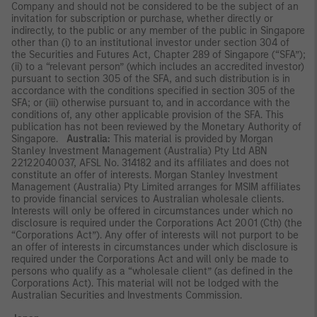
Company and should not be considered to be the subject of an
invitation for subscription or purchase, whether directly or
indirectly, to the public or any member of the public in Singapore
other than (i) to an institutional investor under section 304 of
the Securities and Futures Act, Chapter 289 of Singapore (“SFA”);
(ii) to a “relevant person” (which includes an accredited investor)
pursuant to section 305 of the SFA, and such distribution is in
accordance with the conditions specified in section 305 of the
SFA; or (iii) otherwise pursuant to, and in accordance with the
conditions of, any other applicable provision of the SFA. This
publication has not been reviewed by the Monetary Authority of
Singapore.
Australia:
This material is provided by Morgan
Stanley Investment Management (Australia) Pty Ltd ABN
22122040037, AFSL No. 314182 and its affiliates and does not
constitute an offer of interests. Morgan Stanley Investment
Management (Australia) Pty Limited arranges for MSIM affiliates
to provide financial services to Australian wholesale clients.
Interests will only be offered in circumstances under which no
disclosure is required under the Corporations Act 2001 (Cth) (the
“Corporations Act”). Any offer of interests will not purport to be
an offer of interests in circumstances under which disclosure is
required under the Corporations Act and will only be made to
persons who qualify as a “wholesale client” (as defined in the
Corporations Act). This material will not be lodged with the
Australian Securities and Investments Commission.