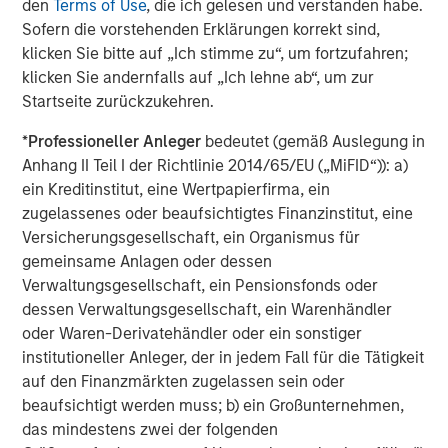
negatively impact suppliers as we saw during the
den
Terms of Use
, die ich gelesen und verstanden habe.
pandemic. Similarly to Auto Manufacturers, Suppliers
Sofern die vorstehenden Erklärungen korrekt sind,
will likely need to invest in relocating production facilities
klicken Sie bitte auf „Ich stimme zu“, um fortzufahren;
to the US if their OEM customers do, as many larger auto
klicken Sie andernfalls auf „Ich lehne ab“, um zur
parts are too expensive to ship and Supplier plants are
Startseite zurückzukehren.
co-located with OEM customer plants.
*
Professioneller Anleger
bedeutet (gemäß Auslegung in
Impact on Used Car Providers
Anhang II Teil I der Richtlinie 2014/65/EU („MiFID“)): a)
Used car prices will likely rise in reaction to increased
ein Kreditinstitut, eine Wertpapierfirma, ein
demand given higher new car prices. Consumers will be
zugelassenes oder beaufsichtigtes Finanzinstitut, eine
more likely to hang on to used cars longer, benefitting
Versicherungsgesellschaft, ein Organismus für
aftermarket service providers.
gemeinsame Anlagen oder dessen
Verwaltungsgesellschaft, ein Pensionsfonds oder
Tire manufacturers also stand to benefit, as they typically
dessen Verwaltungsgesellschaft, ein Warenhändler
generate much of their revenue and profit from
oder Waren-Derivatehändler oder ein sonstiger
aftermarket tire sales. Tire retailers have demonstrated in
institutioneller Anleger, der in jedem Fall für die Tätigkeit
the past that they are able to pass the price increase to
auf den Finanzmärkten zugelassen sein oder
consumers. Consumer incentive to keep existing cars
beaufsichtigt werden muss; b) ein Großunternehmen,
longer may also bolster tire aftermarket volume.
das mindestens zwei der folgenden