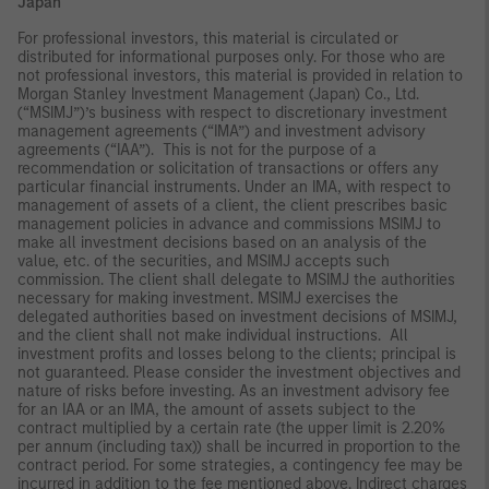
Japan
For professional investors, this material is circulated or
distributed for informational purposes only. For those who are
not professional investors, this material is provided in relation to
Morgan Stanley Investment Management (Japan) Co., Ltd.
(“MSIMJ”)’s business with respect to discretionary investment
management agreements (“IMA”) and investment advisory
agreements (“IAA”). This is not for the purpose of a
recommendation or solicitation of transactions or offers any
particular financial instruments. Under an IMA, with respect to
management of assets of a client, the client prescribes basic
management policies in advance and commissions MSIMJ to
make all investment decisions based on an analysis of the
value, etc. of the securities, and MSIMJ accepts such
commission. The client shall delegate to MSIMJ the authorities
necessary for making investment. MSIMJ exercises the
delegated authorities based on investment decisions of MSIMJ,
and the client shall not make individual instructions. All
investment profits and losses belong to the clients; principal is
not guaranteed. Please consider the investment objectives and
nature of risks before investing. As an investment advisory fee
for an IAA or an IMA, the amount of assets subject to the
contract multiplied by a certain rate (the upper limit is 2.20%
per annum (including tax)) shall be incurred in proportion to the
contract period. For some strategies, a contingency fee may be
incurred in addition to the fee mentioned above. Indirect charges