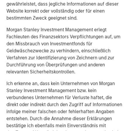
gewährleistet, dass jegliche Informationen auf dieser
price sensitive.
Website korrekt oder vollständig oder für einen
There is also no process in place to collect the tariffs yet,
bestimmten Zweck geeignet sind.
imposing potential bottlenecks on the supply chain. The
Morgan Stanley Investment Management erlegt
original equipment manufacturers (OEM)s will likely be
Fachleuten des Finanzsektors Verpflichtungen auf, um
forced to support critical suppliers that may struggle with
den Missbrauch von Investmentfonds für
the tariff impact, as they did during the post-COVID-19
Geldwäschezwecke zu verhindern, einschließlich
shutdown supply chain shocks.
Verfahren zur Identifizierung von Zeichnern und zur
Impact on Automotive Part Suppliers
Durchführung von Überprüfungen und anderen
Nearly all suppliers say they plan pass through 100% of
relevanten Sicherheitskontrollen.
the tariff impact to the manufacturers. Tier 1 suppliers are
Ich erkenne an, dass kein Unternehmen von Morgan
likely to achieve something close to this, but Tier 2 and
Stanley Investment Management bzw. kein
Tier 3 suppliers will struggle and will need to share some
2
verbundenes Unternehmen für Verluste haftet, die
of the pain.
direkt oder indirekt durch den Zugriff auf Informationen
Suppliers are volume-based businesses with generally
infolge meiner falschen oder fehlerhaften Angaben
high fixed cost bases. Any production decline as well as
entstehen. Durch die Annahme dieser Erklärungen
production disruption without advanced notice will
bestätige ich ebenfalls mein Einverständnis mit