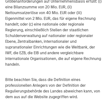
Größenanforderungen auf Unternehmensbasis erfüllt: (i)
Impact on Car Rental Companies
eine Bilanzsumme von 20 Mio. EUR, (ii)
The outlook is mixed for rental car companies. While
Nettoumsatzerlöse von 40 Mio. EUR oder (iii)
higher used car residual values will provide a near-term
Eigenmittel von 2 Mio. EUR, das für eigene Rechnung
benefit, escalating new car prices pass the burden to
handelt; oder (c) eine nationale oder regionale
consumers. Combined with higher insurance costs, this
Regierung, einschließlich Stellen der staatlichen
may lead to a reduction in demand. Additionally, demand
Schuldenverwaltung auf nationaler oder regionaler
for car rentals will be dampened by a negative impact on
Ebene, Zentralbanken, internationaler und
economic growth due to lower vacation and business
supranationaler Einrichtungen wie die Weltbank, der
travel, but it may also pick up as people choose to forgo
IWF, die EZB, die EIB und andere vergleichbare
buying a new or used car and renting when they
internationale Organisationen, die auf eigene Rechnung
absolutely need a vehicle.
handeln.
Impact on Credit Spreads
Spreads on the corporate auto sector may have hit a
Bitte beachten Sie, dass die Definition eines
ceiling for now. Future outperformance or
professionellen Anlegers von der Definition der
underperformance should be driven by the duration of
Regulierungsbehörde des Landes abweichen kann, von
tariffs and potential off-ramps and loopholes, as well as
dem aus auf die Website zugegriffen wird.
individual trade agreements. But auto spreads have
meaningfully underperformed year to date. Absent any