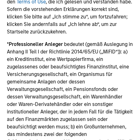
Die auf dieser Webseite verfügbaren Unterlagen beziehen
den
Terms of Use
, die ich gelesen und verstanden habe.
sich auf mehrere Teilfonds der Morgan Stanley Investment
Sofern die vorstehenden Erklärungen korrekt sind,
Management Funds-Reihe. Bitte beachten Sie, dass nicht
klicken Sie bitte auf „Ich stimme zu“, um fortzufahren;
alle Teilfonds in allen Ländern verfügbar sind und Teilfonds
klicken Sie andernfalls auf „Ich lehne ab“, um zur
nicht für Personen mit Wohnsitz in Ländern verfügbar sind,
in denen die Weitergabe bzw. Verfügbarkeit des Materials
Startseite zurückzukehren.
den jeweils geltenden Gesetzen oder Vorschriften
zuwiderlaufen würde.
*
Professioneller Anleger
bedeutet (gemäß Auslegung in
Anhang II Teil I der Richtlinie 2014/65/EU („MiFID“)): a)
Je höher die Kategorie (1-7), desto höher ist der mögliche
ein Kreditinstitut, eine Wertpapierfirma, ein
Ertrag, aber auch das Risiko, den ursprünglich angelegten
Betrag zu verlieren. Kategorie 1 bedeutet nicht, dass es sich
zugelassenes oder beaufsichtigtes Finanzinstitut, eine
um eine risikofreie Anlage handelt. Bitte beachten Sie die
Versicherungsgesellschaft, ein Organismus für
BasisInformationsBlatt („BIB“) des Fonds unter Ressourcen,
gemeinsame Anlagen oder dessen
die Risikoeinstufungen und -hinweise für die einzelnen
Verwaltungsgesellschaft, ein Pensionsfonds oder
Anlageklassen enthalten.
dessen Verwaltungsgesellschaft, ein Warenhändler
1
Das
Morningstar Rating™
(Sterne-Rating) für Fonds wird
oder Waren-Derivatehändler oder ein sonstiger
für Vermögensverwaltungsprodukte (wie Investmentfonds,
institutioneller Anleger, der in jedem Fall für die Tätigkeit
Variable-Annuity- und Variable-Life-Unterkonten (variable
auf den Finanzmärkten zugelassen sein oder
Renten- und Lebensversicherung), börsennotierte Fonds,
geschlossene Fonds und separate Konten) berechnet, die
beaufsichtigt werden muss; b) ein Großunternehmen,
seit mindestens drei Jahren existieren. Börsennotierte
das mindestens zwei der folgenden
Fonds und offene Investmentfonds werden zu