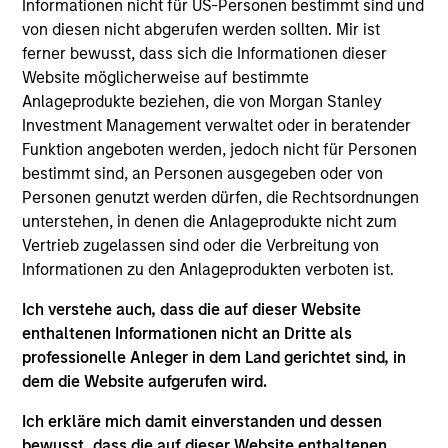
Luxemburg als Organismus für gemeinsame Anlagen
Informationen nicht für US-Personen bestimmt sind und
gemäß Teil 1 des Gesetzes vom 17. Dezember 2010 in
von diesen nicht abgerufen werden sollten. Mir ist
seiner geänderten Fassung registriert ist. Die Gesellschaft
ferner bewusst, dass sich die Informationen dieser
ist ein Organismus für gemeinsame Anlagen in
Wertpapieren („OGAW“).
Website möglicherweise auf bestimmte
Anlageprodukte beziehen, die von Morgan Stanley
Anträge auf Anteile an den Teilfonds sollten erst gestellt
Investment Management verwaltet oder in beratender
werden, wenn der aktuelle Verkaufsprospekt, das Key
Information Document („KID“) oder das Key Investor
Funktion angeboten werden, jedoch nicht für Personen
Information Document („KIID“), der Jahres- und
bestimmt sind, an Personen ausgegeben oder von
Halbjahresbericht („Angebotsunterlagen“) oder andere
Personen genutzt werden dürfen, die Rechtsordnungen
Dokumente, die in Ihrer Nähe online unter
unterstehen, in denen die Anlageprodukte nicht zum
https://www.morganstanley.com/im/msinvf/index.html
Vertrieb zugelassen sind oder die Verbreitung von
verfügbar sind oder kostenlos beim Geschäftssitz von
Morgan Stanley Investment Funds, European Bank and
Informationen zu den Anlageprodukten verboten ist.
Business Centre, 6B route de Trèves, L-2633
Senningerberg, R.C.S. Luxemburg B 29 192, erhältlich.
Ich verstehe auch, dass die auf dieser Website
enthaltenen Informationen nicht an Dritte als
Informationen in Bezug auf Nachhaltigkeitsaspekte des
professionelle Anleger in dem Land gerichtet sind, in
Fonds und die Zusammenfassung der Anlegerrechte
finden Sie auf der oben erwähnten Webseite.
dem die Website aufgerufen wird.
Italienische Anleger sollten darüber hinaus das
Ich erkläre mich damit einverstanden und dessen
„Erweiterte Zeichnungsformular“ und alle Anleger aus
bewusst, dass die auf dieser Website enthaltenen