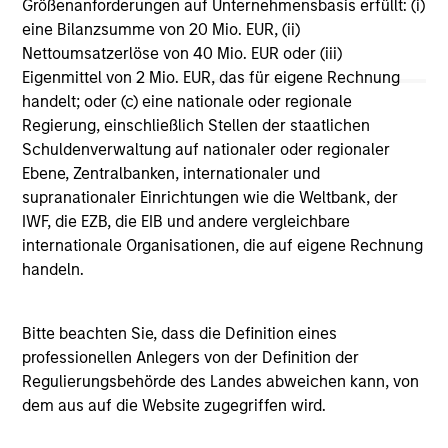
Größenanforderungen auf Unternehmensbasis erfüllt: (i)
Vergleichszwecken zu einer Kategorie zusammengefasst.
eine Bilanzsumme von 20 Mio. EUR, (ii)
Das Rating wird anhand der Morningstar Risk-Adjusted
Return (MRAR) berechnet, eine Kennzahl, die die
Nettoumsatzerlöse von 40 Mio. EUR oder (iii)
Schwankungen der monatlichen Überschussrendite eines
Eigenmittel von 2 Mio. EUR, das für eigene Rechnung
verwalteten Produkts berücksichtigt. Dabei wird
handelt; oder (c) eine nationale oder regionale
besonderes Gewicht auf die negativen
Regierung, einschließlich Stellen der staatlichen
Performanceschwankungen und eine beständige
Wertentwicklung gelegt. Die besten 10% der Produkte in
Schuldenverwaltung auf nationaler oder regionaler
jeder Kategorie erhalten 5 Sterne, die nächsten 22,5% 4
Ebene, Zentralbanken, internationaler und
Sterne, die nächsten 35% 3 Sterne, die nächsten 22,5% 2
supranationaler Einrichtungen wie die Weltbank, der
Sterne und die unteren 10% 1 Stern. Das Morningstar-
IWF, die EZB, die EIB und andere vergleichbare
Gesamtrating für ein verwaltetes Produkt ergibt sich aus
dem gewichteten Durchschnitt der Morningstar-Ratings
internationale Organisationen, die auf eigene Rechnung
über drei, fünf und zehn Jahre (sofern vorhanden). Die
handeln.
Gewichtungen sind: 100% Drei-Jahres-Rating für
Gesamtrenditen von 36–59 Monaten, 60% Fünf-Jahres-
Rating/40% Drei-Jahres-Rating für Gesamtrenditen von 60–
Bitte beachten Sie, dass die Definition eines
119 Monaten und 50% Zehn-Jahres-Rating/30% Fünf-
Jahres-Rating/20% Drei-Jahres-Rating für Gesamtrenditen
professionellen Anlegers von der Definition der
von mindestens 120 Monaten. Zwar scheint die Formel für
Regulierungsbehörde des Landes abweichen kann, von
das Zehn-Jahres-Gesamtrating den Zehn-Jahres-Zeitraum
dem aus auf die Website zugegriffen wird.
am stärksten zu gewichten, jedoch wirkt sich der jüngste
Drei-Jahres-Zeitraum am stärksten aus, da er in alle drei