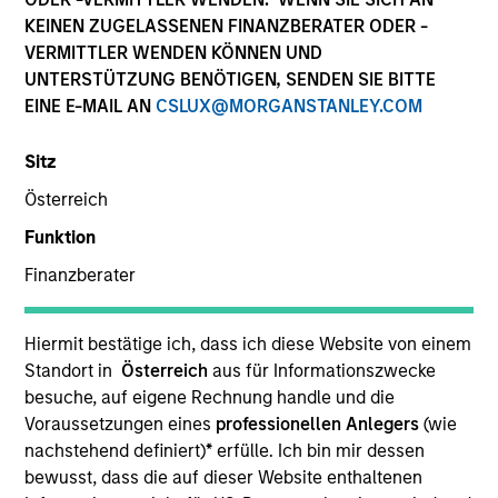
Die Wertentwicklung in der Vergangenheit ist kein
KEINEN ZUGELASSENEN FINANZBERATER ODER -
verlässlicher Indikator für die künftige Wertentwicklung.
VERMITTLER WENDEN KÖNNEN UND
Die Rendite kann infolge von Währungsschwankungen
UNTERSTÜTZUNG BENÖTIGEN, SENDEN SIE BITTE
steigen oder sinken. Alle Performanceangaben werden auf
EINE E-MAIL AN
CSLUX@MORGANSTANLEY.COM
Basis der Nettoinventarwerte (NIW) berechnet. Alle
Performance- und Index-Daten stammen von Morgan
Stanley Investment Management.
Sitz
Klicken Sie auf den Fondsnamen, um Informationen über
Österreich
die Renditen des Kalenderjahres zu erhalten.
Funktion
Finanzberater
Hiermit bestätige ich, dass ich diese Website von einem
Standort in
Österreich
aus für Informationszwecke
*Basiswährung des Fonds
besuche, auf eigene Rechnung handle und die
Dieses Material enthält Informationen über die Teilfonds
Voraussetzungen eines
professionellen Anlegers
(wie
von Morgan Stanley Investment Funds, einer in Luxemburg
nachstehend definiert)
*
erfülle. Ich bin mir dessen
ansässigen SICAV (Société d’Investissement à Capital
Variable). (die „Gesellschaft“), die im Großherzogtum
bewusst, dass die auf dieser Website enthaltenen