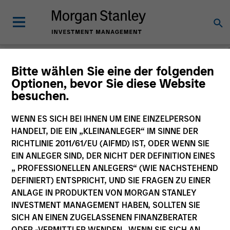
Morgan Stanley
Bitte wählen Sie eine der folgenden
Optionen, bevor Sie diese Website
Investment Funds
besuchen.
Änderung des Fondsvehikels
WENN ES SICH BEI IHNEN UM EINE EINZELPERSON
HANDELT, DIE EIN „KLEINANLEGER“ IM SINNE DER
RICHTLINIE 2011/61/EU (AIFMD) IST, ODER WENN SIE
EIN ANLEGER SIND, DER NICHT DER DEFINITION EINES
„ PROFESSIONELLEN ANLEGERS“ (WIE NACHSTEHEND
DEFINIERT) ENTSPRICHT, UND SIE FRAGEN ZU EINER
ANLAGE IN PRODUKTEN VON MORGAN STANLEY
INVESTMENT MANAGEMENT HABEN, SOLLTEN SIE
SICH AN EINEN ZUGELASSENEN FINANZBERATER
Dieses Dokument ist ein Marketingdokument.
ODER -VERMITTLER WENDEN. WENN SIE SICH AN