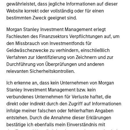
und der Rücknahme von Anteilen anfallen, werden nicht
gewährleistet, dass jegliche Informationen auf dieser
berücksichtigt. Alle Performance- und Index-Daten
Website korrekt oder vollständig oder für einen
stammen von Morgan Stanley Investment Management
bestimmten Zweck geeignet sind.
Limited („MSIM Ltd.”).
Der Wert der Anlagen und der mit ihnen erzielten Erträge
Morgan Stanley Investment Management erlegt
können sowohl steigen als auch fallen. Es ist daher
Fachleuten des Finanzsektors Verpflichtungen auf, um
möglich, dass Anleger das ursprünglich investierte Kapital
den Missbrauch von Investmentfonds für
nicht in voller Höhe zurückerhalten.
Geldwäschezwecke zu verhindern, einschließlich
Die Performance versteht sich nach Abzug der Gebühren.
Verfahren zur Identifizierung von Zeichnern und zur
Die Angaben zur Performance des laufenden Jahres sind
Durchführung von Überprüfungen und anderen
nicht annualisiert. Die Performance von anderen
relevanten Sicherheitskontrollen.
Anteilsklassen (sofern angeboten) kann abweichen. Setzen
Sie sich bitte gründlich mit den Anlagezielen und -risiken
Ich erkenne an, dass kein Unternehmen von Morgan
sowie den Kosten und Gebühren des Fonds auseinander,
bevor Sie eine Anlageentscheidung treffen.
Stanley Investment Management bzw. kein
verbundenes Unternehmen für Verluste haftet, die
Der Einsatz von Fremdkapital erhöht die Risiken, so dass
direkt oder indirekt durch den Zugriff auf Informationen
eine relativ kleine Bewegung im Wert einer Anlage zu einer
unverhältnismäßig großen Bewegung, sowohl im negativen
infolge meiner falschen oder fehlerhaften Angaben
als auch im positiven Sinne, im Wert dieser Anlage und
entstehen. Durch die Annahme dieser Erklärungen
damit auch im Wert des Fonds führen kann.
bestätige ich ebenfalls mein Einverständnis mit