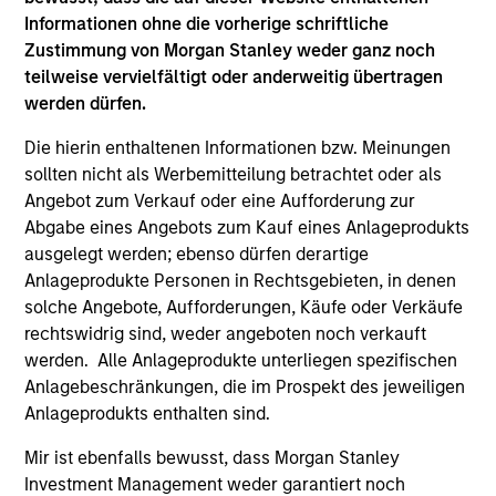
Hongkong den Abschnitt „Zusätzliche Informationen für
Informationen ohne die vorherige schriftliche
Anleger aus Hongkong“ im Verkaufsprospekt beachten.
Deutschsprachige Exemplare des Verkaufsprospekts, des
Zustimmung von Morgan Stanley weder ganz noch
KID oder des KIID, der Statuten der Gesellschaft und der
teilweise vervielfältigt oder anderweitig übertragen
Jahres- und Halbjahresberichte sowie zusätzliche
werden dürfen.
Informationen sind kostenlos bei der Schweizer Vertretung
erhältlich. Die Schweizer Vertretung ist Carnegie Fund
Die hierin enthaltenen Informationen bzw. Meinungen
Services S.A., 11, rue du Général-Dufour, 1204 Genf,
Schweiz. Die Schweizer Zahlstelle ist Banque Cantonale
sollten nicht als Werbemitteilung betrachtet oder als
de Genève, 17, quai de l’Ile, 1204 Genf, Schweiz.
Angebot zum Verkauf oder eine Aufforderung zur
Abgabe eines Angebots zum Kauf eines Anlageprodukts
Beendet die Verwaltungsgesellschaft des entsprechenden
Fonds ihre Vereinbarung zur Vermarktung dieses Fonds in
ausgelegt werden; ebenso dürfen derartige
einem Land des EWR, in dem dieser für den Verkauf
Anlageprodukte Personen in Rechtsgebieten, in denen
registriert ist, so geschieht dies in Übereinstimmung mit
solche Angebote, Aufforderungen, Käufe oder Verkäufe
den OGAW-Vorschriften.
rechtswidrig sind, weder angeboten noch verkauft
Mit dem Fonds verbundene Begriffe und
werden. Alle Anlageprodukte unterliegen spezifischen
Begriffsbestimmungen können Sie unserer Seite mit
Anlagebeschränkungen, die im Prospekt des jeweiligen
dem
Glossar
entnehmen.
Anlageprodukts enthalten sind.
Performanceangaben werden auf Basis der
Mir ist ebenfalls bewusst, dass Morgan Stanley
Nettoinventarwerte (NAV) und abzüglich Gebühren
berechnet. Provisionen und Kosten, die bei der Ausgabe
Investment Management weder garantiert noch