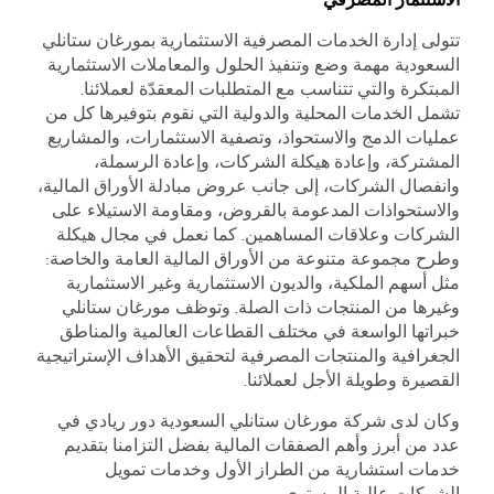
تتولى إدارة الخدمات المصرفية الاستثمارية بمورغان ستانلي
السعودية مهمة وضع وتنفيذ الحلول والمعاملات الاستثمارية
المبتكرة والتي تتناسب مع المتطلبات المعقدّة لعملائنا.
تشمل الخدمات المحلية والدولية التي نقوم بتوفيرها كل من
عمليات الدمج والاستحواذ، وتصفية الاستثمارات، والمشاريع
المشتركة، وإعادة ھيكلة الشركات، وإعادة الرسملة،
وانفصال الشركات، إلى جانب عروض مبادلة الأوراق المالية،
والاستحواذات المدعومة بالقروض، ومقاومة الاستيلاء على
الشركات وعلاقات المساھمين. كما نعمل في مجال هيكلة
وطرح مجموعة متنوعة من الأوراق المالية العامة والخاصة:
مثل أسھم الملكية، والديون الاستثمارية وغير الاستثمارية
وغيرها من المنتجات ذات الصلة. وتوظف مورغان ستانلي
خبراتھا الواسعة في مختلف القطاعات العالمية والمناطق
الجغرافية والمنتجات المصرفية لتحقيق الأھداف الإستراتيجية
القصيرة وطويلة الأجل لعملائنا.
وكان لدى شركة مورغان ستانلي السعودية دور ريادي في
عدد من أبرز وأهم الصفقات المالية بفضل التزامنا بتقديم
خدمات استشارية من الطراز الأول وخدمات تمويل