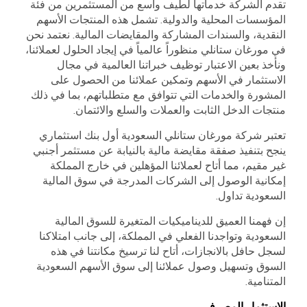
تقدم الشركة خدماتها لطيف واسع من المستثمرين من فئة
المؤسسات المحلية والدولية. تشمل هذه المنتجات الأسهم
النقدية، والسندات المشاركة والمقايضات المالية. نعتمد نحن
في مورغان ستانلي منظوراً عالمياً في إيجاد الحلول لعملائنا،
ونأخذ بعين الاعتبار توظيف خبراتنا العالمية في مجال
الاستثمار في الأسهم وتمكين عملائنا من الحصول على
المشورة والخدمات التي تتوافق مع متطلباتهم، بما في ذلك
منتجات الدخل الثابت والعملات والسلع والائتمان.
تعتبر شركة مورغان ستانلي السعودية أول بنك استثماري
ينجح بتنفيذ صفقة مقايضة مالية بالنيابة عن مستثمر أجنبي
غير مقيم، مما أتاح لعملائنا المؤهلين في خارج المملكة
إمكانية الوصول إلى الشركات المدرجة في سوق المالية
السعودية تداول.
إن فهمنا العميق للديناميكيات المتغيرة للسوق المالية
السعودية وتواجدنا الفعلي في المملكة، إلى جانب امتلاكنا
لسجل حافل بالانجازات، أتاح لنا ترسيخ مكانتنا في هذه
السوق وتسهيل وصول عملائنا إلى سوق الأسهم السعودية
المتنامية.
الاستثمار المصرفي