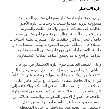
الشركات عالية المستوى.
إدارة الاستثمار
يتولى فريق إدارة الاستثمار بمورغان ستانلي السعودية
مسؤولية تزويد عملائنا بمنتجات وخدمات إدارة الأصول
العالمية في مجالات الأسهم والدخل الثابت والسيولة
والاستثمارات البديلة. تمتلك شركة مورغان ستانلي سجلاً
حافلاً بالانجازات التي حققناها خلال مسيرتنا لتلبية احتياجات
العملاء في المملكة العربية السعودية. ويأتي استحداث إدارة
خاصة بالاستثمارات في مورغان ستانلي السعودية ليؤكد
التزامنا الراسخ بدعم تحقيق أهداف عملائنا الاستثمارية.
وعلى الصعيد العالمي، تقوم إدارة الاستثمار في مورغان
ستانلي بإدارة أصول بقيمة إجمالية تصل إلى ما يقارب الــ
1
$1.9 تريليون دولار
، ويمتلك فريقها خبرة تزيد على 40 عاماً
في إدارة المحافظ متعددة الأصول، مع تركيز خاص على
العملاء من المؤسسات العاملة في المملكة. وبالإضافة إلى
ذلك، قام فريق إدارة الاستثمار بتنفيذ العديد من الاستثمارات
الناجحة في أسواق الأسهم السعودية. وبالنسبة لعملائنا من
المستثمرين، حققنا عوائد استثمارية جذابة من خلال
الاستثمار في العديد من المحافظ إلى جانب المحفظة